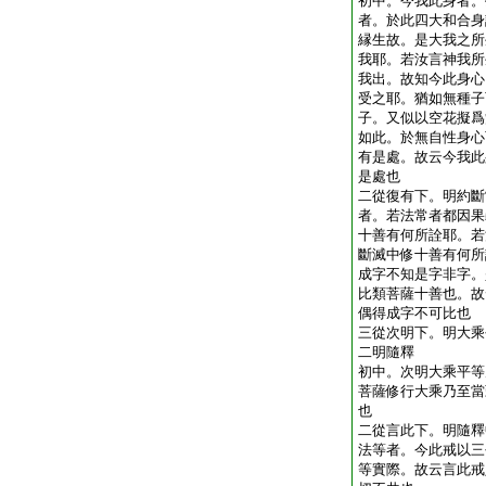
初中。今我此身者。
者。於此四大和合身
縁生故。是大我之所
我耶。若汝言神我所
我出。故知今此身心
受之耶。猶如無種子
子。又似以空花擬爲
如此。於無自性身心
有是處。故云今我此
是處也
二從復有下。明約斷
者。若法常者都因果
十善有何所詮耶。若
斷滅中修十善有何所
成字不知是字非字。
比類菩薩十善也。故
偶得成字不可比也
三從次明下。明大乘
二明隨釋
初中。次明大乘平等
菩薩修行大乘乃至當
也
二從言此下。明隨釋
法等者。今此戒以三
等實際。故云言此戒