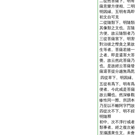
二從然菩薩下。明有
薩意樂方便相。二明
明因縁。五明有爲即
初文
自可見
二從隨類下。明隨類
其像類之文也。言隨
方便。故云隨類者乃
三從菩薩害下。明害
對治彼之慳貪之業故
生等者。菩薩若雖一
之者。即是還害大菩
覺。故云然此菩薩乃
也。是故經云菩薩發
薩退菩提分越無爲毘
四從草下。明因縁
五從有爲下。明有爲
便者。今此戒是菩薩
故云爾也。然深修觀
修性同一際。所謂本
乃至以不離阿字門故
四從次不下。明不婬
明隨釋
初中。次不淨行戒者
類事者。經之復次祕
至攝護衆生文。未會