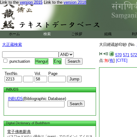
Link to the
version 2015
Link to the
version 2018
初中。次金剛手問意
時執金剛乃至云何種
執金剛乃至云何種種
會引之也
二從聲聞下。明隨釋
戒等者。言二乘及一
ホーム
検索
ご挨拶
組織
利
佛説菩薩所持十善戒
也
大正蔵検索
大日經疏妙印鈔 (No.
妙印鈔卷第七十
570
571
572
元徳三
1
御本云
点:
無
/
有
]
[CITE]
punctuation
Hangul
Eng
沙門宥範
六十二
TextNo.
Vol.
Page
INBUDS
INBUDS
(Bibliographic Database)
Search
Digital Dictionary of Buddhism
電子佛教辭典
パスワードがない場合は「guest」でログインしてくださ