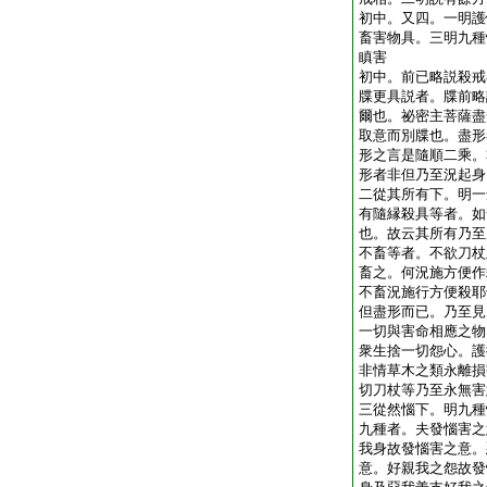
初中。又四。一明護
畜害物具。三明九種
瞋害
初中。前已略説殺戒
牒更具説者。牒前略
爾也。祕密主菩薩盡
取意而別牒也。盡形
形之言是隨順二乘。
形者非但乃至況起身
二從其所有下。明一
有隨縁殺具等者。如
也。故云其所有乃至
不畜等者。不欲刀杖
畜之。何況施方便作
不畜況施行方便殺耶
但盡形而已。乃至見
一切與害命相應之物
衆生捨一切怨心。護
非情草木之類永離損
切刀杖等乃至永無害
三從然惱下。明九種
九種者。夫發惱害之
我身故發惱害之意。
意。好親我之怨故發