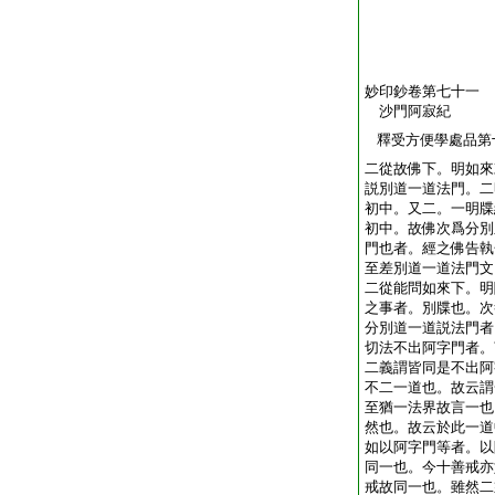
妙印鈔卷第七十一
沙門阿寂紀
釋受方便學處品第
二從故佛下。明如來
説別道一道法門。二
初中。又二。一明牒
初中。故佛次爲分別
門也者。經之佛告執
至差別道一道法門文
二從能問如來下。明
之事者。別牒也。次
分別道一道説法門者
切法不出阿字門者。
二義
謂皆同是不出阿
不二一道也。故云謂
至猶一法界故言一也
然也。故云於此一道
如以阿字門等者。以
同一也。今十善戒亦
戒故同一也。雖然二