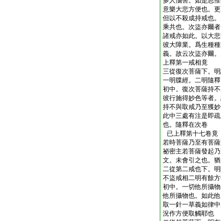
多人惱害。如是思惟
意樂大悲方便也。更
但以不殺成持戒也。
乘共也。次盜亦爾者
諸戒亦如此。以大悲
彼大障業。爲生種種
義。故云次盜亦爾。
上釋第一戒相竟
三從復次菩薩下。明
一明牒經。二明隨釋
初中。復次菩薩持不
彼行施得妙色等者。
持不與取戒乃至獲妙
此中三處有注
是即疏
也。隨釋在次卷
已上釋第十七卷竟
若時菩薩乃至有菩薩
祕密主若菩薩發起乃
文。未會引之也。猶
二從第二戒也下。明
不盜戒相二明有餘方
初中。一切他所攝物
他所攝物也。如此他
取一針一草義如律中
況作方便取觸耶也