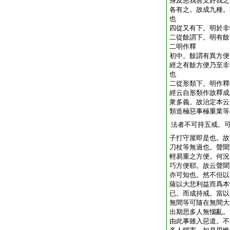
身及惡我善支好我之
各有之。故成九種。
也
四從又有下。明於非
二從餘謂下。明有餘
二明作釋
初中。餘謂有異方便
經之有餘方便乃至非
也
二從形類下。明作釋
經云自形類作故釋成
衆多義。故治定本云
類造極惡事極重業等
法者不可持五戒。
子打守屋即是也。故
刀杖等無過也。聲聞
輕易重之方便。何況
巧方便耶。故云聲聞
亦可知也。然不但以
薩以大悲利益而爲本
已。而成持戒。當以
無間等可隨在無間大
出期思多人無惱亂。
由此事雖入惡道。不