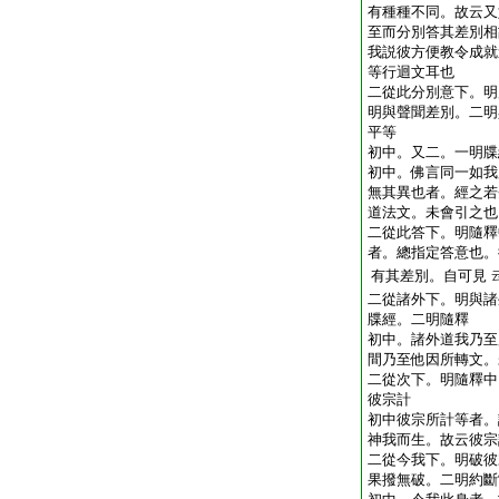
有種種不同。故云又
至而分別答其差別相
我説彼方便教令成就
等行迴文耳也
二從此分別意下。明
明與聲聞差別。二明
平等
初中。又二。一明牒
初中。佛言同一如我
無其異也者。經之若
道法文。未會引之也
二從此答下。明隨釋
者。總指定答意也。
有其差別。自可見
二從諸外下。明與諸
牒經。二明隨釋
初中。諸外道我乃至
間乃至他因所轉文。
二從次下。明隨釋中
彼宗計
初中彼宗所計等者。
神我而生。故云彼宗
二從今我下。明破彼
果撥無破。二明約斷