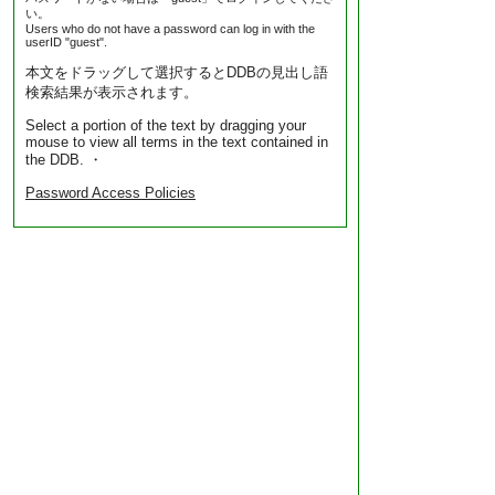
い。
Users who do not have a password can log in with the
userID "guest".
本文をドラッグして選択するとDDBの見出し語
検索結果が表示されます。
Select a portion of the text by dragging your
mouse to view all terms in the text contained in
the DDB. ・
Password Access Policies