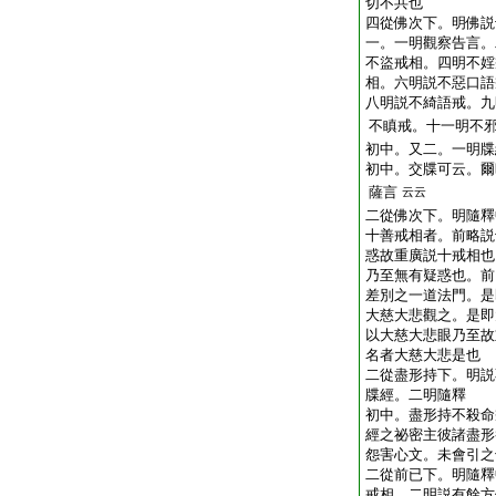
切不共也
四從佛次下。明佛説
一。一明觀察告言。
不盜戒相。四明不婬
相。六明説不惡口語
八明説不綺語戒。九
不瞋戒。十一明不
初中。又二。一明牒
初中。交牒可云。爾
薩言
云云
二從佛次下。明隨釋
十善戒相者。前略説
惑故重廣説十戒相也
乃至無有疑惑也。前
差別之一道法門。是
大慈大悲觀之。是即
以大慈大悲眼乃至故
名者大慈大悲是也
二從盡形持下。明説
牒經。二明隨釋
初中。盡形持不殺命
經之祕密主彼諸盡形
怨害心文。未會引之
二從前已下。明隨釋
戒相。二明説有餘方