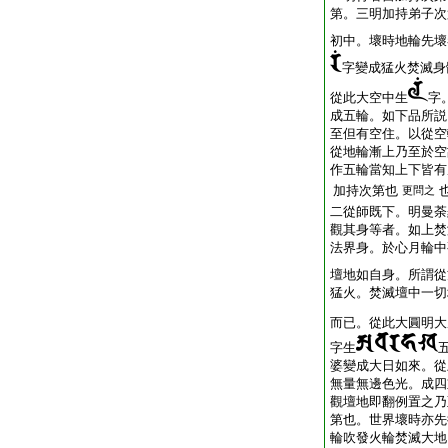
第。三明加持弟子次
初中。壞時地輪先壞
字變成猛火焚滅身
從此大空中生
字
成五輪。如下品所説
至但有空住。以從空
從地輪漸上乃至於空
作五輪當知上下皆有
加持次第也
更問之
二從師既下。明曼荼
觀其身等者。如上焚
法界身。於心月輪中
壇地如自身。所謂從
猛火。焚滅壇中一切
而已。從此大圓明大
字生
婆變成大日如來。從
無量無邊色光。成四
觀壇地即翻例置之乃
第也。世界壞時亦先
輪吹發火輪焚滅大地