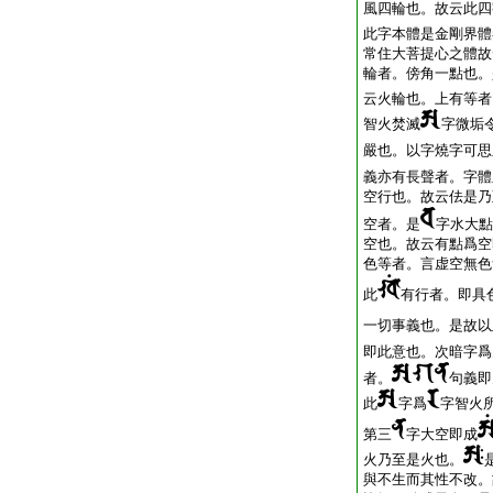
風四輪也。故云此四
此字本體是金剛界體
常住大菩提心之體故
輪者。傍角一點也。
云火輪也。上有等者
智火焚滅
字微垢
嚴也。以字燒字可思
義亦有長聲者。字體
空行也。故云佉是乃
空者。是
字水大點
空也。故云有點爲空
色等者。言虚空無色
此
有行者。即具
一切事義也。是故以
即此意也。次暗字爲
者。
句義即
此
字爲
字智火
第三
字大空即成
火乃至是火也。
與不生而其性不改。