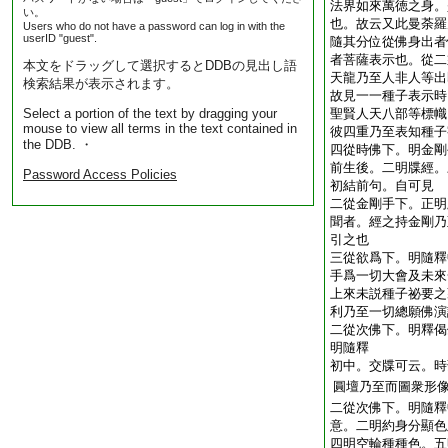
法界如來萬徳之身。
い。
也。故云又此曼荼羅
Users who do not have a password can log in with the
userID "guest".
隨其分位從佛身出者
者菩薩表示也。從二
本文をドラッグして選択するとDDBの見出し語
天龍乃至人非人等出
検索結果が表示されます。
故見一一種子表示時
Select a portion of the text by dragging your
聖賢人天八部等標幟
mouse to view all terms in the text contained in
彼四重乃至表知種子
the DDB. ・
四從時佛下。明金剛
前生後。二明牒經。
Password Access Policies
初結前句。自可見
二從金剛手下。正明
聞者。經之持金剛乃
引之也
三從欲爲下。明隨釋
手爲一切大會及未來
上來未説種子祕要之
利乃至一切總願佛演
二從次佛下。明釋偈
明隨釋
初中。交牒可云。時
圓壇乃至而圖衆形
二從次佛下。明隨釋
意。二明約身分顯色
四明空輪種種色。五