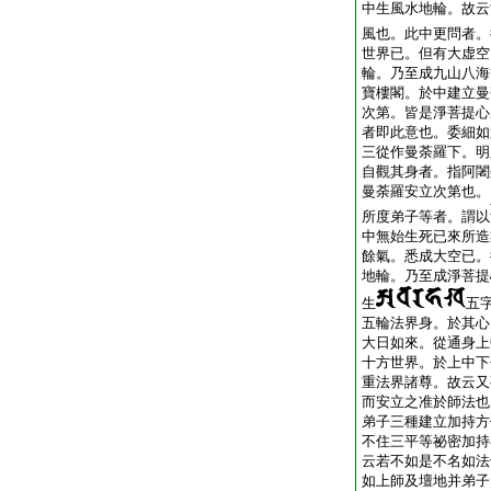
中生風水地輪。故云
風也。此中更問者。
世界已。但有大虚空
輪。乃至成九山八海
寶樓閣。於中建立曼
次第。皆是淨菩提心
者即此意也。委細如
三從作曼荼羅下。明
自觀其身者。指阿闍
曼荼羅安立次第也。
所度弟子等者。謂以
中無始生死已來所造
餘氣。悉成大空已。
地輪。乃至成淨菩提
生
五
五輪法界身。於其心
大日如來。從通身上
十方世界。於上中下
重法界諸尊。故云又
而安立之准於師法也
弟子三種建立加持方
不住三平等祕密加持
云若不如是不名如法
如上師及壇地并弟子