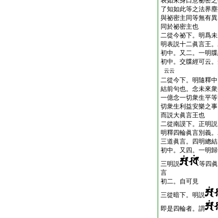
表如來身口意祕密之
了知如此等之法界塵
與祕密主同等無有異
同於祕密主也
二從今祕下。明爲未
明表説十二眞言王。
初中。又二。一明牒
初中。交牒經可云。
云云
二從今下。明隨釋中
結前句也。念未來衆
一億念一切衆生平等
切衆生利益安樂之事
而説大眞言王也
二從南謨下。正明説
明釋四輪眞言別義。
三道眞言。四明總結
初中。又四。一明歸
三明説
等四眞
言
初二。自可見
三從暗下。明説
即是四輪者。謂