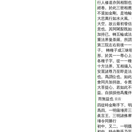
行人修道亦與相類也
經卷。於此三密相應
不退如金剛。是地輪
大悲萬行如水火風。
大空。故云最初發信
意也。其阿闍梨既如
加持已。轉五輪成法
重法界曼荼羅。所謂
第三院左右前後一一
子。 轉種子成三昧
形。於其一一尊心上
各種子字。從一一種
十方法界。互相攝入
安置諸尊乃至即是法
也。爲謂位也。如此
會同共加持故。令應
大菩提心。若如此不
益。自損損他爲魔伴
而無益也
云云
四從時金剛手下。明
爲四。一明薩埵昇三
眞言王。三明諸佛摩
埵令同勝行
初中。又二。一明牒
初中。時金剛手乃至