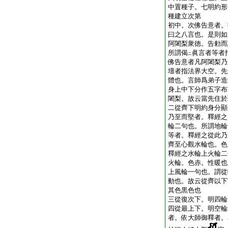
中置種子。七明約形
種建立次第
初中。次佛告意者。
曰之八言也。是則如
阿闍梨衆徳。告勅而
所謂偈
眞言者等者
ニ
佛告意者凡阿闍梨乃
壇者指法界大空。先
體也。言師爲弟子造
身上中下分作五字布
闍梨。故云當先住於
二從齊下明約身分顯
乃至而堅者。釋經之
輪二句也。所謂地輪
等者。釋經之從此乃
齊至心觀水輪也。色
釋經之水輪上火輪二
火輪。色赤。性暖也
上風輪一句也。謂從
動也。故云從齊以下
其色黒色也
三從復次下。明四輪
四從最上下。明空輪
者。依大師御釋者。