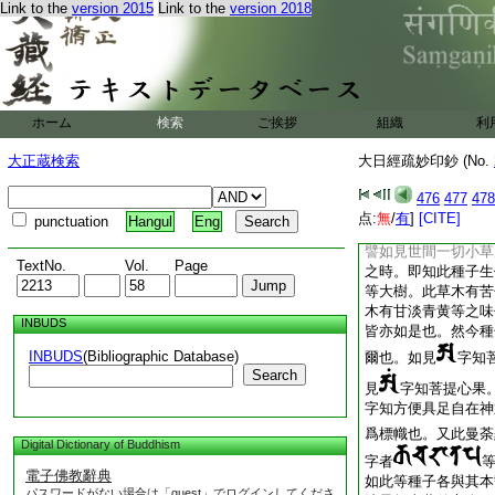
Link to the
version 2015
Link to the
version 2018
等等持故云平等也。
如是種子爲如來大悲
間種子依大地而生長
之所生長乃至皆歸於
者。言如此雖縁生。
有自性故也。故云但
ホーム
検索
ご挨拶
組織
利
也。若衆生既蒙安立
生了知此平等種子即
大正蔵検索
大日經疏妙印鈔 (No.
生乃至即於如來之位
淨法界性而生。故云
476
477
478
來自性身也
点:
無
/
有
]
[CITE]
punctuation
Hangul
Eng
三從標下。明標幟義
譬如見世間一切小草
TextNo.
Vol.
Page
之時。即知此種子生
等大樹。此草木有苦
木有甘淡青黄等之味
INBUDS
皆亦如是也。然今種
INBUDS
(Bibliographic Database)
爾也。如見
字知
Search
見
字知菩提心果
字知方便具足自在神
爲標幟也。又此曼荼
Digital Dictionary of Buddhism
字者
電子佛教辭典
如此等種子各與其本
パスワードがない場合は「guest」でログインしてくださ