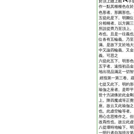
於頂上縫上觀
字
作一點其種種色在於
色形者。形圓形也。
五從此是下。明圖位
分相稱者。以方圓三
所説從齊乃至頂上。
布也。且是一往義也
位各有五輪義。乃至
滿。是故下文於地大
中又論四輪義。又金
義。可思之
六從此五下。明形色
五字者。遠指初品金
地出現品滿足一切智
經指第一第三卷。
七從又此下。明約形
瑜伽之座者。是即平
世十方諸佛於此金剛
上。降四魔成等正覺
座。故云又此瑜伽之
也。此虚空輪等者。
用心念思惟作之。但
改爲性也。故云此虚
八從壞時地輪下。明
一明行者自加持次第