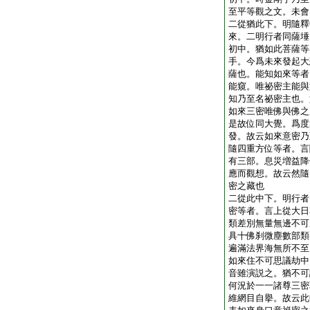
至平等觀之文。未會
二從猶此下。明隨釋
來。二明行者同薩埵
初中。猶如此菩薩等
手。今爲未來發起大
薩也。能知如來等者
能窺。唯祕密主能與
知乃至名祕密主也。
如來三密唯佛與佛之
是故位同大覺。爲度
發。故云如來意密乃
隨四重方位等者。言
有三部。息災増益降
應而觀想。故云然隨
密之藏也
二從此中下。明行者
密等者。言上從大日
類差別無量無邊不可
具十佛刹微塵數部類
遍滿法界海無所不至
如來住不可思議劫中
音雖演説之。猶不可
何況於一一諸尊三密
維網目自擧。故云此