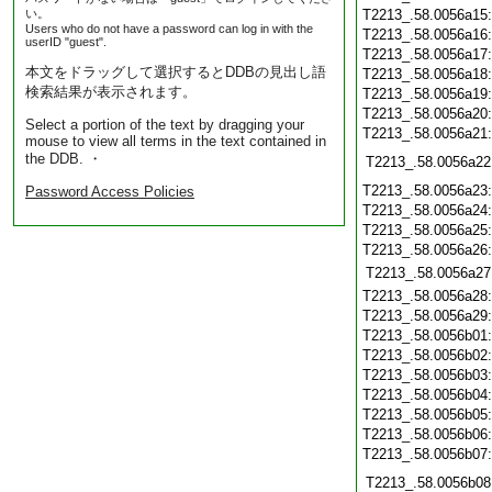
い。
T2213_.58.0056a15
Users who do not have a password can log in with the
T2213_.58.0056a16
userID "guest".
T2213_.58.0056a17
本文をドラッグして選択するとDDBの見出し語
T2213_.58.0056a18
検索結果が表示されます。
T2213_.58.0056a19
T2213_.58.0056a20
Select a portion of the text by dragging your
T2213_.58.0056a21
mouse to view all terms in the text contained in
the DDB. ・
T2213_.58.0056a22
T2213_.58.0056a23
Password Access Policies
T2213_.58.0056a24
T2213_.58.0056a25
T2213_.58.0056a26
T2213_.58.0056a27
T2213_.58.0056a28
T2213_.58.0056a29
T2213_.58.0056b01
T2213_.58.0056b02
T2213_.58.0056b03
T2213_.58.0056b04
T2213_.58.0056b05
T2213_.58.0056b06
T2213_.58.0056b07
T2213_.58.0056b08