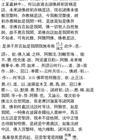
:
土某處林中
。何以故過去諸佛經初皆稱是
ト
:
語。未來諸佛經初亦稱是語。現在諸佛未後
:
般涅槃時。亦教稱是語。今我般涅槃後。經
:
初亦應稱如是我聞一時。是故當知是佛所
:
教。非佛自言如是我聞。佛一切智人自然無
:
師。故不應言我聞。若佛自説如是我聞有所
:
不知者。可有此難。阿難問佛。佛教是語。
已上
:
是弟子所言如是我聞我無有咎
此中
意
ノ
ハ
論文
:
謂
。欲
佛入滅
之時。阿難沈
別離苦海
。能
ク
二
一
二
一
:
不
覺
悟先後
故。阿泥盧豆勸
阿難
未來種
テ
レ
二
一
二
一
:
種事令
奉
問
如來
。所謂云何行
道。誰
當
セン
ヲ
レ
レ
二
一
レ
:
作
師
。惡口
車匿
云何共住
。佛經
初
ン
ト
ノ
ヲハ
セン
ノ
ニハ
レ
:
作
何等語
佛即答阿難言。依
止正法
云云
テン
二
一
二
一
:
應
行
道。以
波羅提木叉
應
爲
師。惡口車
レ
レ
二
一
レ
レ
:
匿
。以
默擯
應
對治
。諸經初
語
應
稱
如是
ヲハ
ノ
ニハ
二
一
二
一
レ
二
:
我聞
等
令
答
阿難
也。又論云。復次欲令
ヲ
一
レ
二
一
:
佛法久住世間故。長老摩訶迦葉等諸阿羅
:
漢。佛初何處説法説何等法。阿難答。如是
:
我聞。一時佛在波羅奈國仙人鹿林中。爲五
:
比丘説是苦聖諦。我本不從他聞。法中正憶
:
念得眼智明覺。是經是中應廣説。如集法經
:
中説。佛入涅槃時。地六種動。諸河反流。疾
崇痩
:
風暴發黒雲四起。惡雷掣電雹雨驟
墮。
反