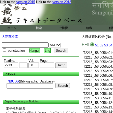
Link to the
version 2015
Link to the
version 2018
T2213_.58.0055c20
T2213_.58.0055c21
T2213_.58.0055c22
T2213_.58.0055c23
T2213_.58.0055c24
T2213_.58.0055c25
ホーム
検索
ご挨拶
組織
利
T2213_.58.0055c26
T2213_.58.0055c27
大正蔵検索
大日經疏妙印鈔 (No.
T2213_.58.0055c28
T2213_.58.0055c29
51
52
53
54
T2213_.58.0055c30
punctuation
Hangul
Eng
T2213_.58.0056a01
T2213_.58.0056a02
TextNo.
Vol.
Page
T2213_.58.0056a03
T2213_.58.0056a04
T2213_.58.0056a05
INBUDS
T2213_.58.0056a06
T2213_.58.0056a07
INBUDS
(Bibliographic Database)
T2213_.58.0056a08
Search
T2213_.58.0056a09
T2213_.58.0056a10
T2213_.58.0056a11
Digital Dictionary of Buddhism
T2213_.58.0056a12
T2213_.58.0056a13
電子佛教辭典
T2213_.58.0056a14
パスワードがない場合は「guest」でログインしてくださ