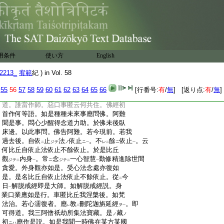
:
問曰。有何等誠證。作如是説耶 答曰。依
:
大論等立此義也
:
問曰。若爾出在何文耶 答曰。論第二云。如
:
是我聞。是阿難等佛大弟子輩説。入佛法相
:
故名爲佛法。如佛般涅槃時。於倶夷那竭國
:
薩羅雙樹間。北首臥將入涅槃。爾時阿難親
用条件
使い方
English
:
屬愛未除未離欲故。心沒憂海不能自出。爾
:
時長老阿泥盧豆語阿難。汝守佛法藏人。不
2213_
宥範
紀 ) in Vol. 58
:
應如凡人自沒憂悔。一切有爲法是無常相。
:
汝莫愁憂。又佛手付汝法。汝今愁悶失
所
セハ
55
56
57
58
59
60
61
62
63
64
65
66
[行番号:
有
/
無
] [返り点:
有
/
無
]
:
犯
事
。汝當問佛。佛涅槃後我當云何行
ノ
ナリ
:
道。誰當作師。惡口事匿云何共住。佛經初
:
首作何等語。如是種種未來事應問佛。阿難
:
聞是事。悶心少醒得念道力助。於佛未後臥
:
床邊。以此事問。佛告阿難。若今現前。若我
:
過去後。自依
止
法
依止
。不
餘
依止
。云
ジテ
ノ
ニ
レ
ニ
二
一
二
一
:
何比丘自依止法依止不餘依止。於是比丘
:
觀
内身
。常
念
一心智慧
勤修精進除世間
ジテ
ニ
ジテ
二
一
二
一
:
貪愛。外身觀亦如是。受心法念處亦復如
:
是。是名比丘自依止法依止不餘依止。從
今
二
:
日
解脱戒經即是大師。如解脱戒經説。身
一
:
業口業應如是行。車匿比丘我涅槃後。如梵
:
法治。若心濡復者。應
教
刪
陀迦旃延經
。即
ヲ
レ
二
一
:
可得道。我三阿僧祇劫所集法寶藏。是
藏
ノ
ノ
:
初
應作是説。如是我聞一時佛在某方某國
ニハ