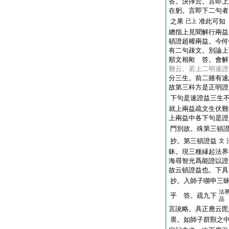
答。決擇云。言即上
在躬。言即下二句者
之果
准此可知
已上
總指上見聞解行兩益
頓證超權兩益。今何
有二句疎文。別論上
順文相歟 答。會解
難云。若上二明速證
分三生。前二雖有速
故第三科方是正明證
下句是速證益三生
就上兩益疏文生伏難
上兩益中各下句是證
門別故。殊第三頓
抄。第三頓證益
文
昧。現三種縁起法界
海尋智光爲能證以證
故云頓證益也。下具
抄。入師子嚬申三
法
乎 答。疏九下
品
言訛略。具正應云毘
畏。如師子群獸之