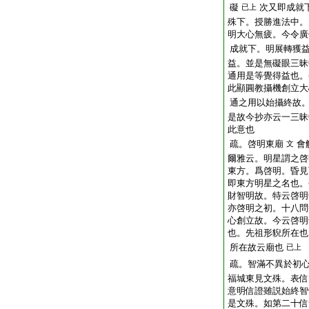
礙
次又即成就
已上
殊下。授勝進法中。
明大心無疲。今令廣
成就下。明展轉獲
益。並是無礙眼三昧
通用是等覺得益也。
此顯圓教攝機創立大
通之用以始攝終故
是故今抄亦云一三昧
此意也
疏。啓明東廟
會
文
爾雅云。明星謂之啓
東方。爲啓明。昏見
即東方明星之名也。
財智明故。特云啓明
亦啓明之初。十八問
心創立故。今云啓明
也。先祖形貎所在也
所在故云廟也
已上
疏。智滿不異於初
福城東見文殊。表信
意明信證雖説始終智
是文殊。如第二十信