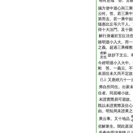
有何意哉 答。五
攝方便中迴心與三乘
云何。答。若三乘中
第而去。若一乘中如
隨惠比丘等六千人。
得十大法門。及十眼
解行身遍於五位法
雖明迴小入大。而一
之義。超過三乘權教
會解
故抄下文云。
意也
今經明迴小入大中。
歟 答。一義云。不
表居信未久尚不定故
又唐經六十一
已上
弗自所同住。出家
住者。同居權小故。
未證實際易可迴故
既以未證實際及信心
由。明知局未證果之
乘云事。又十地品
劣解衆生。聞此甚深
長夜中受諸衰惱
已