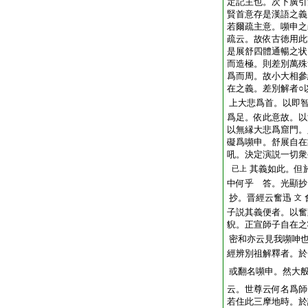
定記主也。次下廣引
賢首意存是漢語之義
若爾疏主意。嚬申之
疏云。故依古徳用此
是展舒四體通暢之状
而造極。則差別萬殊
爲而周。故小大相參
在之義。差別解者○
上大悲爲首。以即
爲足。依此意故。以
以無縁大悲爲窟門。
礙爲嚬申。舒展自在
吼。決定演説一切衆
其義如此。但
已上
中何乎 答。光顯抄
抄。晋經云奮迅
文
子説其義便者。以奮
貎。正宣師子自在之
密和亦云見我嚬呻
經辨別祖解釋者。於
或翻名嚬申。然大
云。世尊云何名爲師
若住此三摩地時。於