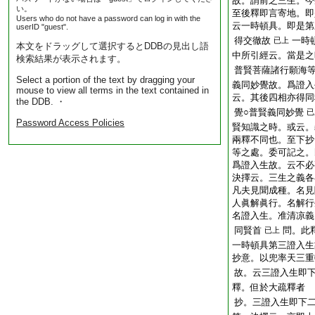
故。謂前之三生。今
い。
至後釋即言寄地。即
Users who do not have a password can log in with the
云一時頓具。即是第
userID "guest".
得交徹故
一時
已上
本文をドラッグして選択するとDDBの見出し語
中所引經云。當是之
検索結果が表示されます。
普賢菩薩諸行願海
Select a portion of the text by dragging your
義同妙覺故。爲證入
mouse to view all terms in the text contained in
云。其後四相亦得同
the DDB. ・
覺○普賢義同妙覺
已
Password Access Policies
賢知識之時。或云。
兩釋不同也。至下抄
等之處。委可記之。
爲證入生故。云不必
決擇云。三生之義各
凡夫見聞成種。名見
人眞解眞行。名解行
名證入生。准清凉義
同賢首
問。此
已上
一時頓具第三證入生
抄意。以兜率天三重
故。云三證入生即
釋。但於大疏釋者
抄。三證入生即下