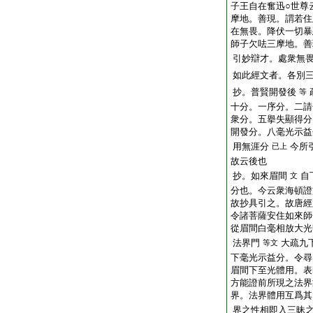
子王自在奮迅○世尊
摩地。善現。謂若住
在無畏。降伏一切暴
師子欠呿三摩地。善
引妙辯才。處衆無
如此經文者。各別
抄。普賢開發後
等
十分。一序分。二請
衆分。五擧失顯得分
開發分。八毫光示益
用無涯分
今所
已上
故云後也
抄。如來眉間
自
文
分也。今云衆海頓證
故抄具引之。故唐經
令諸菩薩安住如來師
從眉間白毫相放大光
法界門
大疏九
等文
下毫光示益分。令尋
眉間下至光體用。表
方能證前所現之法界
界。法界體用互爲其
界之性相即入三昧