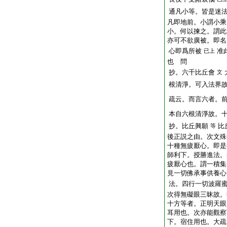
通凡小等。皆是迷
凡即地前。小謂小乘
小。何以揀之。謂此
亦可不欲廣被。即名
心即爲所被
准
已上
也 問
抄。六千比丘會
文
根清淨。可入法界
疏云。而言六者。
本自六根清淨故。
抄。比丘興願
比
等
後正説之由。次文殊
十種無疲厭心。即是
師利下。授勝進法。
疲厭心也。謂一積集
見一切佛承事供養心
法。四行一切波羅
次得無礙眼三昧故。
十方等者。正明天眼
耳用也。次亦能觀察
下。宿住用也。大疏