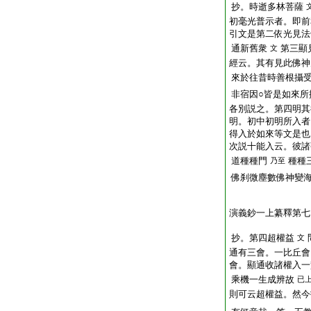
抄。時逝多林菩薩
初毫光普示者。即前
引文是第二依光見法
通新舊衆
第三顯
文
經云。其有見此佛神
來於往昔時善根攝
非宿因○皆是如來所
各別説之。第四明其
明。初中初明所入者
得入於如來等文是也
次説十能入云。彼諸
道種種門
種種
乃至
佛刹微塵數佛神變
演義鈔一上纂釋第七
抄。第四超權益
文
通有三會。一比丘會
會。顯通收諸權入一
乘機一生成辨故
已
則可云超權益。然今