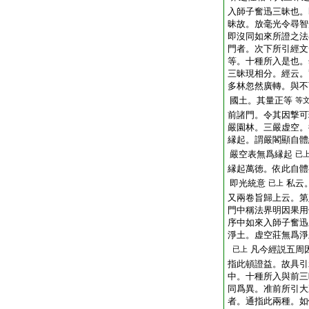
入師子奮迅三昧也。
昧故。放毫光令尋智
即沒同如來所證之法
門者。次下所引經文
等。十種所入是也。
三昧現相分。經云。
多林忽然廣轉。與不
國土。其量正等
等
前諸門。令其因撃可
嚴園林。三嚴虚空。
縁起。謂嚴閣顯自體
嚴空表無爲縁起
已
縁起萬徳。依此自體
即光統意
私云
已上
又兩卷旨歸上云。第
門中稱法界明因果用
序中如來入師子奮迅
淨土。虚空莊無爲淨
凡今經説五周
已上
指此頓證益。故具引
中。十種所入與前三
同爲異。准前所引大
者。通指此兩種。如