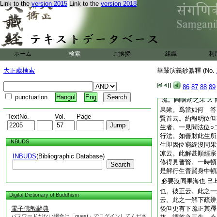
於彼如來所○又於十
Link to the
version 2015
Link to the
version 2018
諸神變。一身示現無
等文
唐經七十三取
已上
値十須彌山塵數佛之
生忉利天等。是即示
業力結生。堅疑經生
ホーム
検索
ご挨拶
組織
利
彌勒菩薩言。我爲化
○而生於此閻浮提界
大正蔵検索
華嚴演義鈔纂釋 (No.
門家○我爲成熟兜率
86
87
88
89
命終生兜率天
已上
punctuation
Hangul
Eng
疏。圓曠劫之果
文
果歟。爲當如何 答
TextNo.
Vol.
Page
賢首云。約報明位但
生者。一見聞法位○
行法。如善財此生所
INBUDS
生即因位窮終沒同果
凉云。此解甚順經宗
INBUDS
(Bibliographic Database)
修得見普賢。一時頓
Search
是解行生普賢身中頓
必要沒同果海也
已
也。彼正云。此之一
Digital Dictionary of Buddhism
云。此之一解下疏辨
電子佛教辭典
後但更有下疏正其釋
パスワードがない場合は「guest」でログインしてくださ