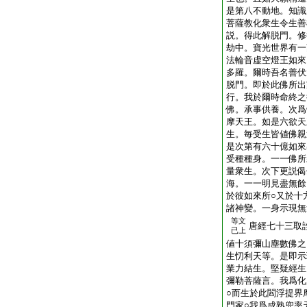
是第八不動地。知識
菩薩教化衆生令生善
説。得此解脱門。修
劫中。寶光世界有一
法輪音虚空燈王如來
多羅。爾時吾名善伏
脱門。即於此佛所出
行。我於爾時命終之
佛。承事供養。次爲
摩天王。如是六欲天
生。毎受生皆値佛親
是次第有六十億如來
受種種身。一一佛所
量衆生。次下更説偈
海。一一明見盡無餘
於彼如來所○又於十
諸神變。一身示現無
等文
唐經七十三取
已上
値十須彌山塵數佛之
生忉利天等。是即示
業力結生。堅疑經生
彌勒菩薩言。我爲化
○而生於此閻浮提界
門家○我爲成熟兜率