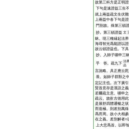
故第三科方是正明證
下句是速證益三生
就上兩益疏文生伏難
上兩益中各下句是證
門別故。殊第三頓
抄。第三頓證益
文
昧。現三種縁起法界
海尋智光爲能證以證
故云頓證益也。下具
抄。入師子嚬申三
法
乎 答。疏九下
品
言訛略。具正應云毘
畏。如師子群獸之
定記主也。次下廣引
賢首意存是漢語之義
若爾疏主意。嚬申之
疏云。故依古徳用此
是展舒四體通暢之状
而造極。則差別萬殊
爲而周。故小大相參
在之義。差別解者○
上大悲爲首。以即