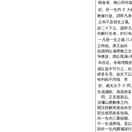
精進者。稱心而作
抄。於一生内
大
文
教修行故。謂即凡身
之烏不及朝生之鳳
抄二十下云。疏即凡
亦解行生者。約行布
一凡身一生之義
已
之時劫。將又如何 
知識明位滿齊佛之文
等佛故。因位既滿○
布亦足。非唯理觀
成位益中可引之。此
經多生否。如次下記
有利鈍不同哉 答
抄。威光太子
問
文
生成滿歟。爲當經多
問。正見遮那品。
須彌山塵數佛之内。
聞法悟解然後命終生
死生彼而經多劫哉。
尚一生内三重頓圓。
不一生成辨哉。是以
財於一生内圓滿諸行