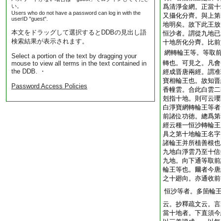
い。
爲清淨金網。正當十
Users who do not have a password can log in with the
又攝化分齊。與上第
userID "guest".
地明矣。故下此王放
本文をドラッグして選択するとDDBの見出し語
恒沙者。謂從九地已
検索結果が表示されます。
十地所化分齊。比前
網轉輪王等。等取
Select a portion of the text by dragging your
轉也。可見之。凡會
mouse to view all terms in the text contained in
the DDB. ・
經成晋唐兩經。謂准
寶相輪王也。故知晋
Password Access Policies
香幢雲。合此白雲二
剋指十地。則可云瓔
白淨寶網轉輪王等者
前諸位功徳。總爲第
經云種一恒沙轉輪王
具之第十地輪王名字
諸輪王并所植善根也
九地白淨雲乃至十信
九地。向下通等取前
輪王等也。爾者今唐
之十廻向。亦通收前
恒沙等者。多箇輪
云。抄釋疏文云。言
當十地者。下直須今