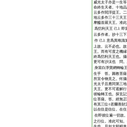
威光太子亦是一生等
命終生天者。十地品
云多作閻浮提王。二
地云多作三十三天王
摩醯首羅天王。准此
爲忉利天王
即
已上
云多作者。抄十三下
作
意爲異唯識
已上
上故。云不必也。故
王。而有可度之機縁
終爲忉利天王也。攝
更可有沙汰也 問。
身當白淨寶網轉輪
生乎 答。圓教菩薩
所宜令物見之。何攝
光太子且應同第三地
天王。更不可遮解行
彼輪轉王也。探玄記
位菩薩。答。經無正
有其三位○若爾善財
以在信是信位。在住
在即彼位遍一切故
之行位。准此可知。
生也。且如大願精進