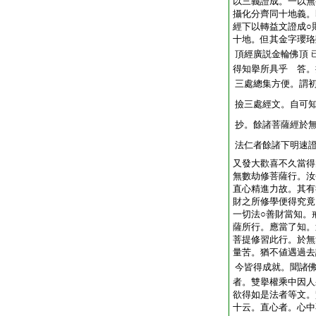
以三義證成。一以無
攝化分齊同十地義。
經下以轉益文證成○
十地。但其金字瓔珞
頂經廣説金輪佛頂
得知擧所具乎 答。
三處總集方便。謂
撿三處經文。自可
抄。餘諸菩薩經於
法仁者餘諸下明速
又發大歡喜不久當得
無數劫修菩薩行。汝
直心精進力故。其有
財之所修學便得究竟
一切法○善財當知。
薩所行。應當了知。
菩提修習此行。於無
量苦。猶不値遇過去
今皆得成就。聞諸
者。雙擧權乘中因人
欲得如是法者等文。
十云。直心者。心中