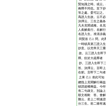
賢知識之時。或云。
兩釋不同也。至下抄
等之處。委可記之。
爲證入生故。云不必
決擇云。三生之義各
凡夫見聞成種。名見
人眞解眞行。名解行
名證入生。准清凉義
同賢首
問。此
已上
一時頓具第三證入生
抄意。以兜率天三重
故。云三證入生即
釋。但於大疏釋者
抄。三證入生即下
答。決擇云。言即上
在躬。言即下二句者
之果
准此可知
已上
總指上見聞解行兩益
頓證超權兩益。今何
有二句疎文。別論上
順文相歟 答。會解
難云。若上二明速證
分三生。前二雖有速