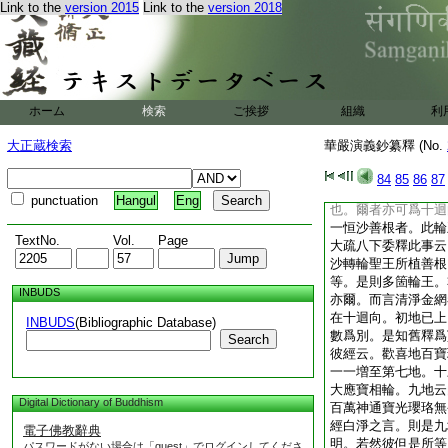
何 答。爾也。下疏
Link to the
version 2015
Link to the
version 2018
重益。謂地獄天子益
初天子供佛香蓋。聞
十地。二見蓋得益者
得十地。此聞者見蓋
同第二重位。故合攝
ホーム
検索
ご挨拶
組織
利
隨一故擧之評也。未
之
大正蔵検索
華嚴演義鈔纂釋 (No.
抄。種清淨金網輪
並以鐵銅銀金四種輪
84
85
86
87
信十住十行十迴向。
punctuation
Hangul
Eng
也。爾者亦可爲十迴
一恒沙善根者。此輪
TextNo.
Vol.
Page
大疏八下委釋此事云
沙轉輪聖王所植善根
等。是則多箇輪王。
INBUDS
亦爾。而言清淨金網
在十迴向。初地已上
INBUDS
(Bibliographic Database)
數爲別。是知舊釋爲
Search
彼經云。歡喜地百寶
一一増至第七地。十
大應寶相輪。九地云
Digital Dictionary of Buddhism
百萬神通寶光瓔珞無
經白淨之言。則是九
電子佛教辭典
明。若然彼但是所等
パスワードがない場合は「guest」でログインしてくださ