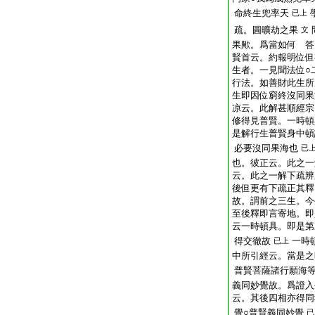
命終生兜率天
已上
疏。圓曠劫之果
文
果歟。爲當如何 答
賢首云。約報明位但
生者。一見聞法位○
行法。如善財此生所
生即因位窮終沒同果
凉云。此解甚順經宗
修得見普賢。一時頓
是解行生普賢身中頓
必要沒同果海也
已
也。彼正云。此之一
云。此之一解下疏辨
後但更有下疏正其釋
故。謂前之三生。今
至後釋即言寄地。即
云一時頓具。即是第
得交徹故
一時
已上
中所引經云。當是之
普賢菩薩諸行願海
義同妙覺故。爲證入
云。其後四相亦得同
覺○普賢義同妙覺
已