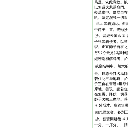
爲足。依此意故。以
以無縁大悲爲窟門。
礙爲嚬申。舒展自在
吼。決定演説一切衆
其義如此。但
已上
中何乎 答。光顯抄
抄。晋經云奮迅
文
子説其義便者。以奮
貎。正宣師子自在之
密和亦云見我嚬呻
經辨別祖解釋者。於
或翻名嚬申。然大
云。世尊云何名爲師
若住此三摩地時。於
子王自在奮迅○世尊
摩地。善現。謂若住
在無畏。降伏一切暴
師子欠呿三摩地。善
引妙辯才。處衆無
如此經文者。各別
抄。普賢開發後
等
十分。一序分。二請