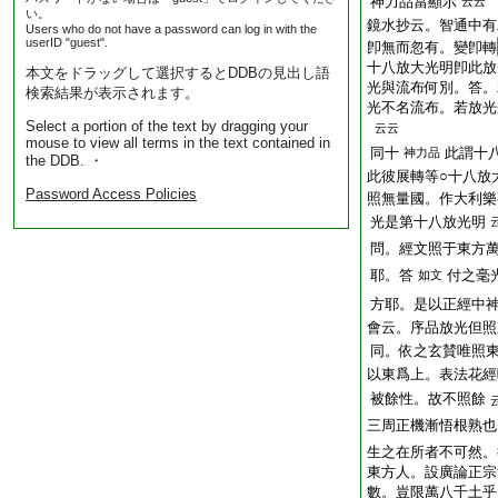
神力品當顯示
云云
い。
鏡水抄云。智通中有
Users who do not have a password can log in with the
userID "guest".
卽無而忽有。變卽轉
十八放大光明卽此放
本文をドラッグして選択するとDDBの見出し語
光與流布何別。答。
検索結果が表示されます。
光不名流布。若放光
Select a portion of the text by dragging your
云云
mouse to view all terms in the text contained in
同十
此謂十
神力品
the DDB. ・
此彼展轉等○十八放
Password Access Policies
照無量國。作大利樂
光是第十八放光明
問
。經文照于東方
耶。答
付之毫
如文
方耶。是以正經中神
會云。序品放光但照
同。依之玄賛唯照
以東爲上。表法花經
被餘性。故不照餘
三周正機漸悟根熟
生之在所者不可然
東方人。設廣論正宗
數。豈限萬八千土乎