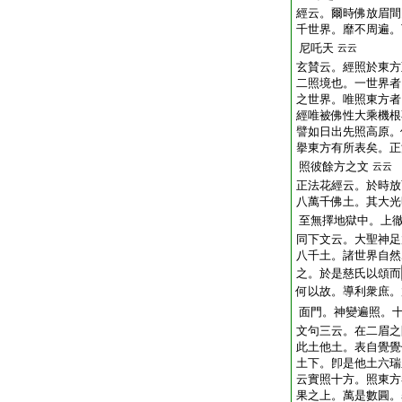
經云。爾時佛放眉間
千世界。靡不周遍
尼吒天
云云
玄賛云。經照於東方
二照境也。一世界
之世界。唯照東方
經唯被佛性大乘機根
譬如日出先照高原。
擧東方有所表矣。正
照彼餘方之文
云云
正法花經云。於時放
八萬千佛土。其大光
至無擇地獄中。上
同下文云。大聖神足
八千土。諸世界自然
之。於是慈氏以頌而
何以故。導利衆庶
面門。神變遍照。十
文句三云。在二眉之
此土他土。表自覺覺
土下。卽是他土六瑞
云實照十方。照東方
果之上。萬是數圓。