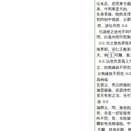
位未足。若照東方義
表。今明東是方始。
生身菩薩。朗然見理
初卽知中後故。云靡不
然。諸位亦然
云云
引諸經之放光不同
問
。白毫光明可照無
付之無色界旣
云云
彼界耶。況仁王般若
天。例
1
可爾。會
以色究竟爲上
云云
之。知無緣故不照也
云無緣故不照也
云
爲例哉
玄賛云。梵云阿迦抳
迦質礙義。抳瑟揥究
竟天有形之頂。光可
故
云云
攝釋云。問。無色旣
答。非是一切皆能有
何不照。答。光旣被
爾欲色光雖遠臨。中
不爾。旣有此難。