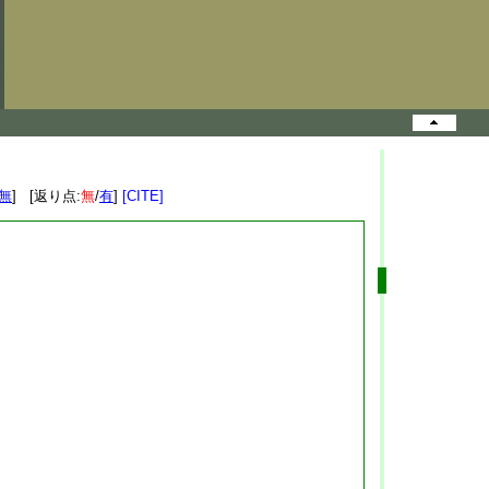
無
] [返り点:
無
/
有
]
[CITE]