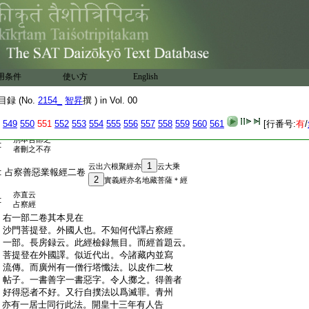
:
朝稱藏
梁時眞諦
18
分別品業障滅品
二品分爲五卷
陀羅尼最淨地品依空滿願品通
復出銀主陀
:
隋代志徳
19
羅尼品及囑
前十八成二十
四分成七卷
累
:
前後所出。共二十四品分爲八卷。沙門彦
品
:
琮重覆勘校品部究足。始自于斯文號經王。
用条件
使い方
English
21
又長房録云
:
義稱深妙願言幽顯。頂
20
戴護持
録 (No.
2154_
智昇
撰 ) in Vol. 00
招提寺沙門僧
就開皇六年合大集經成六十卷者今尋就所合經難爲憑
:
549
550
551
552
553
554
555
556
557
558
559
560
561
[行番号:
有
/
准中有差舛如後大乘録及刪繁録中具述故此録中存其
別本合部之
:
者刪之不存
1
云出六根聚經亦
云大乘
:
占察善惡業報經二卷
2
實義經亦名地藏菩薩＊經
亦直云
:
占察經
:
右一部二卷其本見在
:
沙門菩提登。外國人也。不知何代譯占察經
:
一部。長房録云。此經檢録無目。而經首題云。
:
菩提登在外國譯。似近代出。今諸藏内並寫
:
流傳。而廣州有一僧行塔懺法。以皮作二枚
:
帖子。一書善字一書惡字。令人擲之。得善者
:
好得惡者不好。又行自撲法以爲滅罪。青州
:
亦有一居士同行此法。開皇十三年有人告