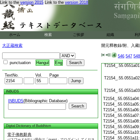
T2154_.55.0550c24
Link to the
version 2015
Link to the
version 2018
T2154_.55.0550c25
T2154_.55.0550c26
T2154_.55.0550c27
ホーム
検索
ご挨拶
組織
利
T2154_.55.0550c28
大正蔵検索
開元釋教録/附、入藏目
T2154_.55.0550c29
546
547
548
punctuation
Hangul
Eng
T2154_.55.0551a01
TextNo.
Vol.
Page
T2154_.55.0551a02
T2154_.55.0551a03
INBUDS
T2154_.55.0551a04
INBUDS
(Bibliographic Database)
T2154_.55.0551a05
Search
T2154_.55.0551a06
T2154_.55.0551a07
T2154_.55.0551a08
Digital Dictionary of Buddhism
T2154_.55.0551a09
T2154_.55.0551a10
電子佛教辭典
T2154_.55.0551a11
パスワードがない場合は「guest」でログインしてくださ