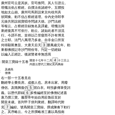
:
廣州官司云是其妖。官司推問。其人引證云。
:
塔懺法依占察經。自撲法依諸經中。五體投
:
地如太山崩。廣州司馬郭誼來京向歧州具
:
状聞奏。勅不信占察經道理。令内史侍郎李
:
元操共郭誼就寶唱寺問諸大徳。沙門法經
:
等報云。占察經目録無名及譯處。塔懺法與
:
衆經復異不可依行。勅云。諸如此者不須流
:
行。今謂不然。豈得以己管窺而不許有博見
:
之士耶。法門八萬理乃多途。自非金口所宣
:
何得顯斯奧旨。大唐天后天
3
册萬歳元年。勅
:
東都佛授記寺沙門明佺等。刋定一切經録
:
以編入正經訖。後諸覽者幸無惑焉
4
開皇十七年十二月
十三日上
:
開皇三寶録十五卷
内題云歴代三寶紀見内典録
及續高
:
僧傳
:
右一部一十五卷見在
:
翻經學士費長房。成都人也。房本出家。周廢
:
僧侶。及隋興復仍
5
習白衣。時預參傳筆受詞
:
義。以歴代群録
6
多惟編經至於佛僧紀述蓋
:
寡乃撰三寶。履歴帝年始自周莊魯莊至於
:
開皇末歳。首列甲子傍列衆經。翻譯時代附
:
見
7
編綜。號爲開皇三寶録。撰成陳奏下勅行
:
之。其序略云。今之所撰略准三書以爲指南