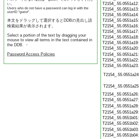
T2154_.55.0551a12
い。
Users who do not have a password can log in with the
T2154_.55.0551a13
userID "guest".
T2154_.55.0551a14
本文をドラッグして選択するとDDBの見出し語
T2154_.55.0551a15
検索結果が表示されます。
T2154_.55.0551a16
T2154_.55.0551a17
Select a portion of the text by dragging your
T2154_.55.0551a18
mouse to view all terms in the text contained in
T2154_.55.0551a19
the DDB. ・
T2154_.55.0551a20
Password Access Policies
T2154_.55.0551a21
T2154_.55.0551a22
T2154_.55.0551a23
T2154_.55.0551a24
T2154_.55.0551a25
T2154_.55.0551a26
T2154_.55.0551a27
T2154_.55.0551a28
T2154_.55.0551a29
T2154_.55.0551b01
T2154_.55.0551b02
T2154_.55.0551b03
T2154_.55.0551b04