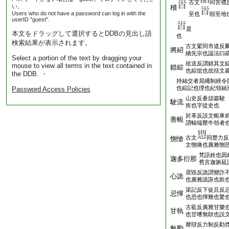
古文
同苦禮
い。
稽
Users who do not have a password can log in with the
至也
頤至地
userID "guest".
是
本文をドラッグして選択するとDDBの見出し語
也
検索結果が表示されます。
古文綤同市逵反
將紹
續先宗也謚法曰
Select a portion of the text by dragging your
祖送反謂錯其文
mouse to view all terms in the text contained in
錯綜
也綜捴也捴括文
the DDB. ・
持絲交者屈繩制經令
也綜記也理也紀領絲
Password Access Policies
山史反蒼頡篇駛
駛流
疾也字從史也
於革反説文軛車
善軛
謂轅端壓牛領者
古文
同楚力反
惻愴
文惻痛也廣雅惻
梵語姓也因
迦多衍那
舊言迦旃延
居毀反詭謂變詐
心詭
也廣雅詭誑也欺
渠記反下徒且反
忌憚
也恐也憚難也驚
古藍反廣雅甘樂
甘執
也甘嗜無猒也説
靡辯反力制反勸
勉勵