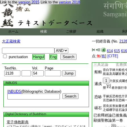
Link to the
version 2015
Link to the
version 2018
廳
踔
尿
下呈石反顧野王躑
躑
足也踦也或作蹢也
下五官反抱朴子
黒蚖
刀割所螫處肉弃
活矣不割必死玄中記蚖
ホーム
検索
ご挨拶
組織
利
尋脊有針利加刀甚毒惡
可以飾刀劒鮫魚皮
大正蔵検索
一切經音義 (No.
212
相似但麁細異耳也
614
615
616
上一縁反王注楚
自
点:
無
/
有
]
[CITE]
punctuation
Hangul
Eng
聲類悒憂貌也説
三具足論 玄應撰
TextNo.
Vol.
Page
音白字林大船也
船舶
崑崙及高驪皆乘
1
力賀反戍屬
INBUDS
邏戍
禦
者亦循行非
INBUDS
(Bibliographic Database)
Search
乎嫁反恐相也方
恐哧
言恐赫亦言恐猲
居良反形如薑也
礓石
之礓礫字從石論
Digital Dictionary of Buddhism
已前釋經論已後集義
顯揚聖教論第一卷
電子佛教辭典
パスワードがない場合は「guest」でログインしてくださ