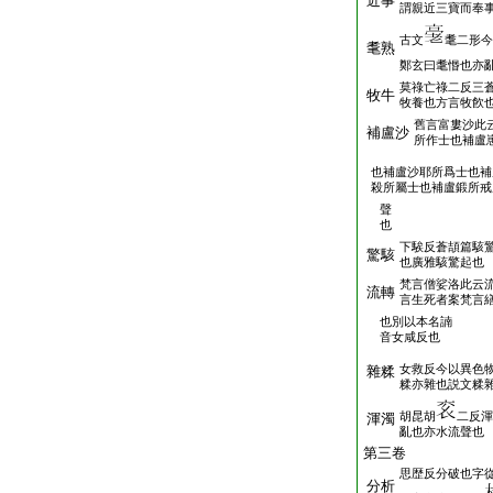
近事
謂親近三寶而奉
古文
耄二形今
耄熟
鄭玄曰耄惽也亦
莫祿亡祿二反三
牧牛
牧養也方言牧飮
舊言富婁沙此
補盧沙
所作士也補盧
也補盧沙耶所爲士也補
殺所屬士也補盧鍛所戒
聲
也
下騃反蒼頡篇駭
驚駭
也廣雅駭驚起也
梵言僧娑洛此云
流轉
言生死者案梵言
也別以本名諵
音女咸反也
女救反今以異色
雜糅
糅亦雜也説文糅
胡昆胡
二反渾
渾濁
亂也亦水流聲也
第三卷
思歴反分破也字
分析