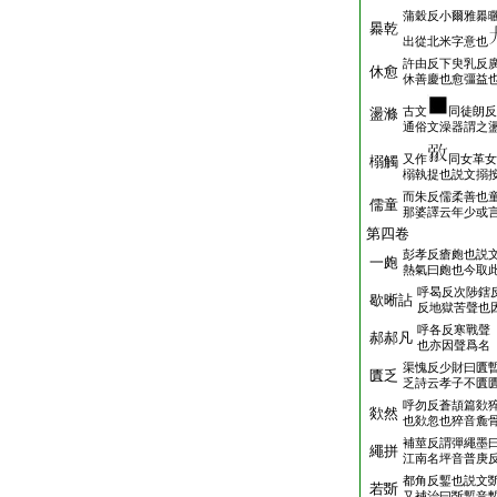
蒲穀反小爾雅㬥
㬥乾
出從北米字意也
許由反下臾乳反
休愈
休善慶也愈彊益
古文
同徒朗反
盪滌
通俗文澡器謂之
又作
同女革女
榒觸
榒執捉也説文搦
而朱反儒柔善也
儒童
那婆譯云年少或
第四卷
彭孝反瘡皰也説
一皰
熱氣曰皰也今取
呼曷反次陟鎋
歇晰詀
反地獄苦聲也
呼各反寒戰聲
郝郝凡
也亦因聲爲名
渠愧反少財曰匱
匱乏
乏詩云孝子不匱
呼勿反蒼頡篇欻
欻然
也欻忽也猝音麁
補莖反謂彈繩墨
繩拼
江南名坪音普庚
都角反鏨也説文
若斲
又補治曰斲鏨音