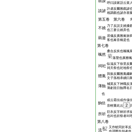
鼓譟
呼曰譟家語云菜
許虐反爾雅戲謔
談謔
相調戲也謔亦喜
第五卷 第六卷
乃了反説文嬈擾
不嬈
也三蒼云嬈弄也
居儀反廣雅㠐旅
羇遊
客也㠐音橋是也
第七卷
桑合反疾也颯颯
颯然
落聲也廣雅颯
似滋反下徐里反
祠祀
祠天祭也祀地祭
與振反爾雅胤繼
體胤
文子孫相承續曰
補莫反下神職反
薄蝕
薄虧毀日蝕釋名
也
或云霜佉或作儴
餉佉
2
音輕重此云
巨衣反字林祈求
所祈
也叫也祈祭者叫
第八卷
又作軶同於革反
流
也謂壓牛領者也