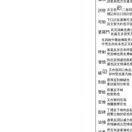
謂更易也方言遞
古文些
二形同
訶呰
禮記却云口毀曰
下口討反廣雅司
司契
説文契大約也字
此言訛略也應
婆羅門
此義言氶習梵
生四姓中勝故獨取梵
中梵志亦此名也正言
落葛反亦言牟呼
呼剌
梵音轉也舊名摩
扶忿反憤盛也怒
發憤
盛也説文憤滿也
又作殼同口角反
破
卯外堅也案凡物
普厚反剖猶破也
剖胎
蒼頡篇別分析也
而審反字林
豐稔
稔穀熟也
又作寮同官爲
官僚
僚爾雅寮官也
丁禮反下相利反
邸肆
貨鬻之物於邸也
虚業反謂以威力
迫愶
亦愶赫或云恐愶
梵言烏波索迦此