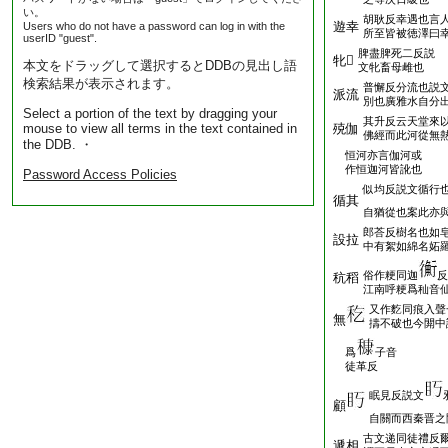
い。
胡耿反幸遇也言
遊幸
Users who do not have a password can log in with the
所至皆被徳澤曰
userID "guest".
脾盡脾死二反説
牝𤉢
本文をドラッグして選択するとDDBの見出し語
文牝畜母雌也
検索結果が表示されます。
普懈反分流也説
派流
別也廣雅水自分
Select a portion of the text by dragging your
其升反云天堂來
mouse to view all terms in the text contained in
殑伽
佛經而此河從無
the DDB. ・
恒河亦言伽河或
作恒迦河皆訛也
Password Access Policies
似均反説文循行
循其
自猶從也案此亦
郎荅反樹名也如
設拉
中有絮如綿名妬
俗作粳同迦
反
秔稻
江南呼粳爲秈音
又作麧同痕入聲
無
擣不破也今閞中
爲
子音
徒革反
眠見反説文
顧
自關而西秦晋之
古文递同徒禮反
遞相