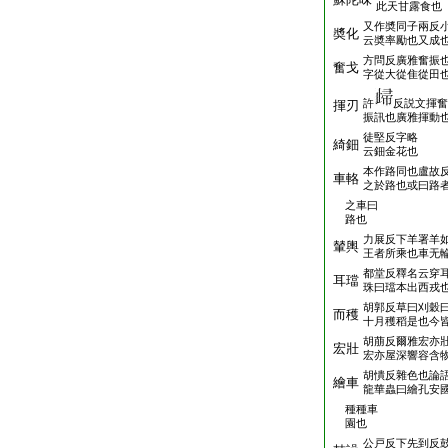
此天甘露食也
又作奬同子兩反
奬化
云奬率勵也又成
方問反廣雅奮振
奮戈
字從大從隹從田
許
反説文揮奮
揮刃
振訊也廣雅揮動
徒堅反字略
綺鈿
云鈿金花也
本作路同也盧故
車輅
之於路也或曰路
之車曰
路也
力展反下羊署羊
輦輿
王者所乘也車无
都堂反釋名云穿
耳璫
珠曰璫本出西戎
胡郭反草曰刈穀
而穫
十月穫稻是也今
胡萠反爾雅宏亦
宏壯
宏亦屋深響容含
胡憒反雜色也論
繪車
龍華蟲曰繪孔安
種種車
園也
公戸反下先到反