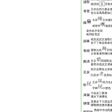
摣掣
1
指倶徃
叉取
又作呂同力擧反
脊膂
也太岳爲禹委如心
今作
又作觜
鐵
或有作
撿諸
泉作此字音與
吮同似兖反
他含反説文遠取
探啄
也下丁角反鳥食
聲類云此
字同
卷縮
云有卷者阿傳曰
古文
同胡對反
皰潰
篇旁决也説文潰
則才反釋名火所
災炭
曰災亦
也音似
又作
同乃吊
飮
字林
小便也
力金反三蒼淋
淋漏
漉水下淋瀝也
思勇反下力質反
悚慄
懼戰慄也慄亦憂
舊經中作須陀
蘇陀味