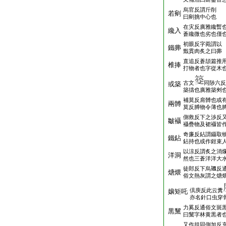
烏官反謂斤削
若剜
曰剜挑中心也
在灾反廣雅纔暫
纔入
蒼纔微也劣也僅
初眼反字菀謂以
鐵丳
韱貫肉炙之曰丳
直追反蒼頡篇推
椎捧
打物者也字從木
古文
同陟六反
或築
築擣也廣雅築㓨
補莫反肩髆也或
兩髆
莫反膊物令薄也
側救反下之渉反
皺襵
襵疊物及裙襵皆
奇廉反鉆謂鑷取
鐵鉆
鉆持也或作鉗束
以涼反謂炙之消
洋洞
然也三蒼洋洋大
徒郎反下烏𢌞反
煻煨
俗文熱灰謂之煻
倶庾反此云糞
孃矩吒
亦名針口虫穿
力奚反通俗文斑
黒黧
曰黧字林黄黒者
又作抯同側加反