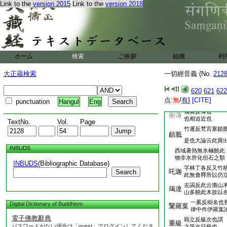
羊税反廣雅鋭利
Link to the
version 2015
Link to the
version 2018
鋭利
文鋭
也言利如
古文乇同知格反
一
曰
廣雅
古文
説文作槀
枯稿
ホーム
検索
ご挨拶
組織
利
苦道反槁木枯乾
經歴反流急曰激
大正蔵検索
一切經音義 (No.
激注
212
文水流疑邪
敫
620
621
622
又作
同比遙反
風飇
点:
無
/
有
]
[CITE]
punctuation
Hangul
Eng
也回風從下土上
補莫反薄迫
衝薄
也相迫近也
TextNo.
Vol.
Page
竹遲反梵言塞頗
頗胝
是也大論云此寶
INBUDS
西域暑熱無氷極饒此
物非氷所化但石之類
INBUDS
(Bibliographic Database)
字林丁各反又竹
吒迦
Search
此無會釋所以仍
去謁反此云擔山
朅達
山多饒此木故以
一奚反樹名也
Digital Dictionary of Buddhism
黳羅葉
律中作伊羅葉
電子佛教辭典
羇立反級次也謂
重級
パスワードがない場合は「guest」でログインしてくださ
之等次日級也