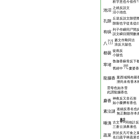
析字意也今俗作
之繞反説文
池沼
沼小池也
丘逆反説文隙壁
孔隙
隙裂也字從𨸏從
列子作瞬同尸閏
有瞚
説文瞬目開閇數
纂文作剛同古
八
浪反大皷也
徒南反
都曇
小皷也
魯迦香蘇骨反下
窣堵
舊經中
婁婆香
案西域羯布羅
龍腦香
溼尚未有香木
雲母色如氷雪
此謂龍腦香也
神夜反又音石形
麝香
如小麋臍有香也
迷細反香名也
素泣謎
無正翻故存本
古文
同他計反
唾洟
三蒼云涕鼻液也
所於反凡可食之
蔬菜
名曰蔬字林蔬菜