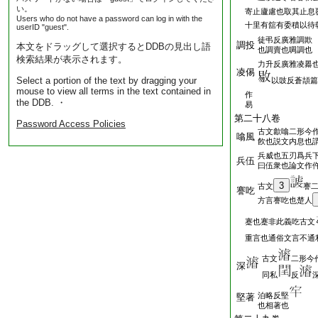
い。
寄止廬慮也取其止息
Users who do not have a password can log in with the
十里有舘有委積以待
userID "guest".
徒弔反廣雅調欺
調投
本文をドラッグして選択するとDDBの見出し語
也調賣也啁調也
検索結果が表示されます。
力升反廣雅凌㬥
凌㑥
Select a portion of the text by dragging your
以豉反蒼頡篇
mouse to view all terms in the text contained in
作
the DDB. ・
易
第二十八卷
Password Access Policies
古文歙噏二形今
噏風
飮也説文内息也
兵威也五刃爲兵
兵伍
曰伍衆也論文作
3
古文
謇
謇吃
方言謇吃也楚人
蹇也蹇非此義吃古文
重言也通俗文言不通
古文
二形今
深
同私
反
泊略反堅
堅著
也相著也