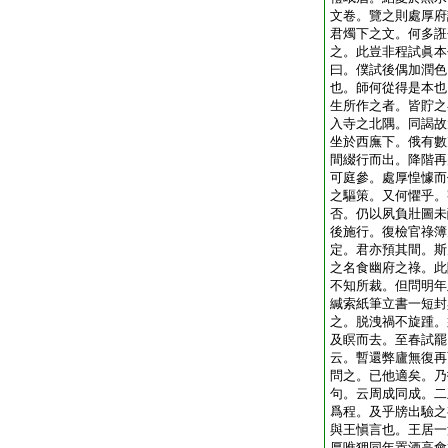
文卷。覽之則處厚府
君燭下之文。何多誑
之。此豈非程試眞本
曰。僕試後偶加潤色
也。師何從得是本也
生所作之者。皆貯之
入寺之北隅。同謁故
坐於西廡下。俄有數
間綴行而出。降階再
可庭參。處厚惶懅而
之驅策。又何懼乎。
否。仍以夙負壯圖未
後施行。復檢官祿簿
定。君亦預其間。斯
之名食幽府之祿。此
不知所裁。但問明年
緘索紙筆立書一短封
之。脱洩禍不旋踵。
及瞑而去。至春試罷
云。暫還弊廬無復再
問之。已他適矣。乃
句。云周成同成。二
爲程。及乎牓出驗之
與王愼言也。王居一
厚唯狎同年置酒高會