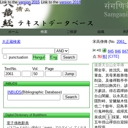
Link to the
version 2015
Link to the
version 2018
訪。敏亦無嫌忌啓發
爲乞願。乃私署爲知
行爲侍者。頗副心意
日隨登山脊間。却之
入地焉。苦行隱草中
往迎之。問曰。師焉
ホーム
検索
ご挨拶
組織
利
邀命言話來如是。時
誡之曰。所由無宜外
大正蔵検索
宋高僧傳 (No.
2061_
住院。全身不散。喪
眞身塔是歟
845
846
847
系曰。靈樹如遇大安
点:
無
/
有
]
[CITE]
punctuation
Hangul
Eng
限。疑此亦所聞異辭
後唐天台山全宰傳
TextNo.
Vol.
Page
釋全宰。姓沈氏。錢
葷血。其母累覩善徴
削染。及修禪觀亭亭
INBUDS
二頭陀以飾其行。諺
方參請。得石霜禪師
INBUDS
(Bibliographic Database)
台山闇巖。以永其志
Search
隱對峙。皆魑魅木怪
也二十餘年。惡鳥革
行鬼神執役。或掃其
Digital Dictionary of Buddhism
泉或供
1
採菓。時
五年徑山禪侶往迎歸
電子佛教辭典
本院焉
パスワードがない場合は「guest」でログインしてくださ