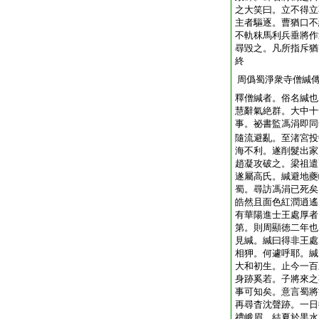
之大笑曰。立不得立
主者驅逐。曹猶口不
不軌秣馬利兵垂將作
尋毀之。凡所指斥猶
終
周僞蜀淨衆寺僧緘
釋僧緘者。俗名緘也
慧辭氣絶群。大中十
事。祕書監馮涓即同
隨流避亂。至渚宮投
海不利。遂削髮出家
趙凝攻破之。梁祖遣
遂屬高氏。緘避地夔
蜀。尋訪馮涓已死矣
皓然且面色紅潤逍遙
有華陽進士王處厚者
第。則周顯徳二年也
見緘。緘曰得非王處
相狎。何遽呼耶。緘
大和初生。止今一百
身跡奚若。子將來之
事可知矣。意言蜀將
再尋杳沈聲跡。一日
禮峨眉。結夏於黒水