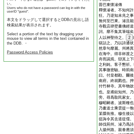
い。
晋巴東懷濬傳
Users who do not have a password can log in with the
釋懷濬者。不知何許
userID "guest".
狂。乃逆知未兆之事
本文をドラッグして選択するとDDBの見出し語
無何至巴東。濬且能
検索結果が表示されます。
寺觀店肆壁書佛經道
詞。靡不集其筆端矣
Select a portion of the text by dragging your
人以神聖待之。
2
mouse to view all terms in the text contained in
獄詰之。乃以詩通状
the DDB. ・
然章句靡麗。州將異
Password Access Policies
在海中。得非杯渡之
舟而謁焉。辯其上下
之利鈍。客子懇祈。
其事微密驗。時荊南
曰。付皇都勘。爾後
南府。終就戮也。押
付竹林寺。其年物故
也。皇甫鉉知州。乃
旁。尋爲取民家女。
穆昭嗣者。波斯種也
乃畫道士乘雲提一匏
某牒衙推。穆生後以
從誨令其去道從儒。
師伐荊州。濬乃爲詩
入揚州路。親眷應須