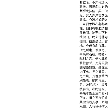
釋亡名。不知何許人
艱辛。勝境名山必約
州禪院挂錫。與一僧
足。其人庠序言多詭
共處。心雅相於若久
出家習學即在鄴都西
柱。他日有暇必請相
往尋問。洎至山下村
彼僧曰。此去竹林寺
側曰。彼處是也。古
地。今但有名存耳。
僧之所也。僧疑之。
中果有石柱。茫然不
臨別之言。但扣其柱
撃柱數聲。乃覺風雲
開樓臺對聳。身在三
内而出。見之甚喜。
之土風。乃引度重門
綱任焉。顧問再三。
足。曾期相訪。故及
後請出。在此無座。
畢法本送至三門相別
所向。頃之宛在竹叢
其僧出述其事。罔知
系曰。入竹林僧何人