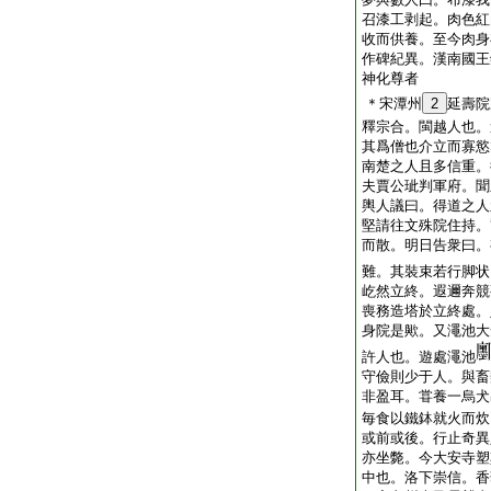
召漆工剥起。肉色紅
收而供養。至今肉身
作碑紀異。漢南國王
神化尊者
＊宋潭州
2
延壽院
釋宗合。閩越人也。
其爲僧也介立而寡慾
南楚之人且多信重。
夫賈公玼判軍府。聞
輿人議曰。得道之人
堅請往文殊院住持。
而散。明日告衆曰。
難。其裝束若行脚状
屹然立終。遐邇奔競
喪務造塔於立終處。
身院是歟。又澠池大
許人也。遊處澠池
守儉則少于人。與畜
非盈耳。甞養一烏犬
毎食以鐵鉢就火而炊
或前或後。行止奇異
亦坐斃。今大安寺塑
中也。洛下崇信。香