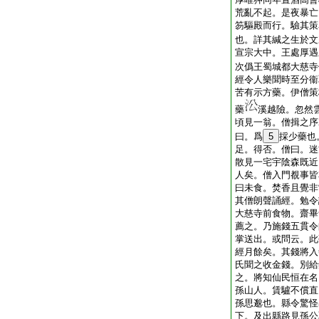
荒亂不起。是夜暴亡
笏驅殿而行。驗其策
也。詳其緘之生於文
宣宗大中。王處厚遇
次僞王蜀城都大慈寺
經令人樂聞時至分衞
苦有示方藥。伊僧策
藥
溪越險。忽然
頃見一翁。僧揖之序
曰。爲
5
採少藥也
足。得否。僧曰。迷
散見一宅宇陰森既近
人矣。僧入門覩事皆
曰未食。焚香且覺非
其僧朗聲誦經。勉令
大慈寺前食物。齋畢
薦之。乃施錢五貫令
掌送出。或問云。此
經月餘矣。其錢將入
氏聞之收金錢。別給
之。將知仙民恒在名
孫山人。賃驢不償直
孫思邈也。縣令驚怪
下。及出縣路見孫公