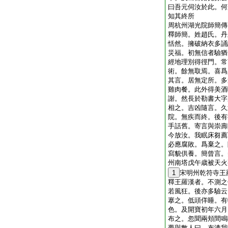
曰吾元伺汝於此。何
知其終所
周杭州湖光院師簡傳
釋師簡。姓趙氏。丹
恬然。擁破納衣多誦
災福。初無信者驗猶
經地理別得徑門。常
術。餘無取焉。喜爲
其言。居無定所。多
雞肉餐。此外得美酒
謝。然長於勒書大字
相之。吉凶隨言。久
院。無疾而終。後有
手話舊。寄言與崇壽
今放汝。我眠床芻薦
必應腐敗。爲棄之。
寫貌供養。簡曾言。
州南塔戊午歳被天火
1
宋明州乾符寺王
釋王羅漢者。不測之
若風狂。後亦多驗云
搴之。低頭佯睡。有
色。及開寶初年六月
布之。忽聞兩頬間鳴
夢與數人曰。布漆我