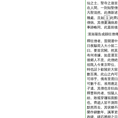
仙之士。聖寺之遊豈
在人間。一則知聖僧
凡聖混然。此傳新述
幾處。且如
1
此齊
僧病。其僧夏滿病差
事跡略同。此蓋前後
漢洛陽告成縣狂僧
釋狂僧者。晋開運中
日夜驅荷入大小留二
曰。要造宮闕。然莫
有何准據。如是運至
後郷人不意。此僧絶
祖既入今東京即位。
時也詔卜叡陵於大留
數百萬。此山之内可
可得乎。俄有里胥曰
可數千石。准用應足
孑遺。其僧也非狂由
釋曹和尚者。恒陽人
紛。敗襦穿屨垢面黯
也。齊趙人皆不測而
默然而去。其状猶不
榮作鎭數年。諷軍吏
政碑。碑石將樹之日