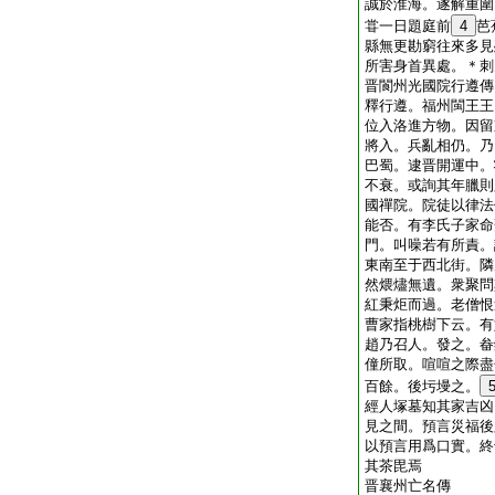
誠於淮海。遂解重圍
甞一日題庭前
4
芭
縣無更勘窮往來多見
所害身首異處。＊刺
晋閬州光國院行遵傳
釋行遵。福州閩王王
位入洛進方物。因留
將入。兵亂相仍。乃
巴蜀。逮晋開運中。
不衰。或詢其年臘則
國禪院。院徒以律法
能否。有李氏子家命
門。叫噪若有所責。
東南至于西北街。隣
然煨燼無遺。衆聚問
紅秉炬而過。老僧恨
曹家指桃樹下云。有
趙乃召人。發之。畚
僮所取。喧喧之際盡
百餘。後圬墁之。
經人塚墓知其家吉凶
見之間。預言災福後
以預言用爲口實。終
其茶毘焉
晋襄州亡名傳