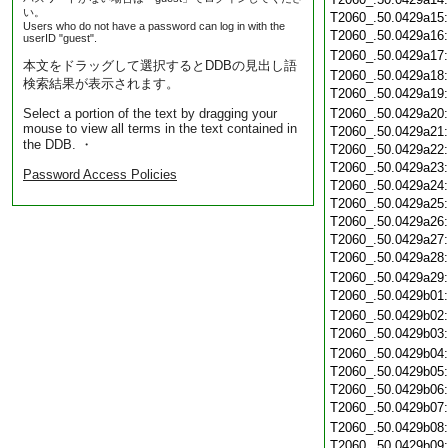
い。
T2060_.50.0429a15
Users who do not have a password can log in with the
T2060_.50.0429a16
userID "guest".
T2060_.50.0429a17
本文をドラッグして選択するとDDBの見出し語
T2060_.50.0429a18
検索結果が表示されます。
T2060_.50.0429a19
Select a portion of the text by dragging your
T2060_.50.0429a20
mouse to view all terms in the text contained in
T2060_.50.0429a21
the DDB. ・
T2060_.50.0429a22
T2060_.50.0429a23
Password Access Policies
T2060_.50.0429a24
T2060_.50.0429a25
T2060_.50.0429a26
T2060_.50.0429a27
T2060_.50.0429a28
T2060_.50.0429a29
T2060_.50.0429b01
T2060_.50.0429b02
T2060_.50.0429b03
T2060_.50.0429b04
T2060_.50.0429b05
T2060_.50.0429b06
T2060_.50.0429b07
T2060_.50.0429b08
T2060_.50.0429b09