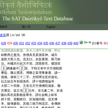
:
通玄素條貫經論。雅有標擬。故其録云。三
:
藏流支自洛及鄴。爰至天平二十餘年。凡
:
所出經。三十九部一百二十七卷。即佛名楞
:
伽法集深密等經。勝思惟大寶積法華涅槃
:
等論是也。並沙門僧朗道湛。及侍中崔光等
:
筆受。具列唐貞觀内典録。廓又云。三藏法
用条件
使い方
English
:
師流支房内經論梵本。可有萬
21
甲。所翻新
:
文筆受藁本。滿一間屋。然其
22
慧解與勒那
道宣
撰 ) in Vol. 00
:
相亞。而神悟聰敏。洞善方言兼工呪術則
:
無抗衡矣。嘗坐井口。澡
23
罐内空。弟子未
428
429
430
431
432
433
434
435
436
437
438
439
440
[行番号:
有
/
:
來無人汲水。流支乃操柳枝聊撝井中。密
:
加誦呪纔始數遍。泉水上涌平及井欄。即以
:
鉢酌用之盥洗。傍僧具見莫測其神。咸共
:
嘉歎大聖人也。流支曰。勿妄褒賞。斯乃術
:
法。外國共行此方不習。謂爲聖耳。懼惑世
:
1
網遂祕不
2
宣。于時又有中天竺僧勒那
:
摩提。魏云寶意。博瞻之富理事兼通。誦一
:
億偈。偈有三十二字。尤明禪法意存遊化。
:
以正始五年初屆洛邑。譯十地寶積論等
:
大部二十四卷。又有北天竺僧佛陀扇多。魏
:
言覺定。從正光
3
元年。至元象二年。於洛
:
陽白馬寺及鄴都金華寺。譯出金剛上味等
:
經十部。當翻經日。於洛陽内殿。流支傳
:
本。餘僧參助。其後三徳乃徇流言。各傳師
:
習不相詢訪。帝以弘法之盛。略叙曲煩。勅