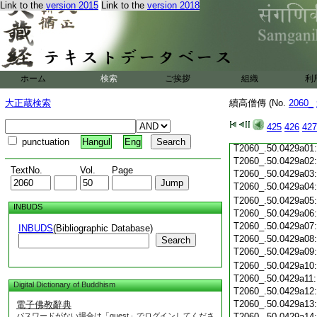
T2060_.50.0428c19
Link to the
version 2015
Link to the
version 2018
T2060_.50.0428c20
T2060_.50.0428c21
T2060_.50.0428c22
T2060_.50.0428c23
T2060_.50.0428c24
ホーム
検索
ご挨拶
組織
利
T2060_.50.0428c25
T2060_.50.0428c26
大正蔵検索
續高僧傳 (No.
2060_
T2060_.50.0428c27
T2060_.50.0428c28
425
426
427
T2060_.50.0428c29
punctuation
Hangul
Eng
T2060_.50.0429a01
T2060_.50.0429a02
TextNo.
Vol.
Page
T2060_.50.0429a03
T2060_.50.0429a04
T2060_.50.0429a05
INBUDS
T2060_.50.0429a06
T2060_.50.0429a07
INBUDS
(Bibliographic Database)
T2060_.50.0429a08
Search
T2060_.50.0429a09
T2060_.50.0429a10
T2060_.50.0429a11
Digital Dictionary of Buddhism
T2060_.50.0429a12
T2060_.50.0429a13
電子佛教辭典
パスワードがない場合は「guest」でログインしてくださ
T2060_.50.0429a14