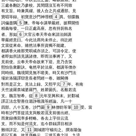
:
三處各翻訖乃參校。其間隱沒互有不同致
:
有文旨。時兼異綴。後人合之共成通部。見
:
寶唱等録。初寶意沙門神理標
4
異。領牒魏
:
詞偏盡隅
5
隩。帝毎令講華嚴經。披釋開悟
:
精義毎發。一日正處高座。忽有持笏執名
:
者。形如
6
大官云奉天帝命來請法師講
:
華嚴經意曰。今此法席尚未停止。待訖經
:
文當從來命。雖然法事所資獨不能建。
:
都講香火維那梵唄咸亦須之。可請令定。使
:
者即如所請見講諸僧。即而法事將了。又
:
見前使。云奉天帝命故來下迎。意乃含笑
:
熙怡告衆辭訣。奄然卒於法座。都講等僧亦
:
同時殞。魏境聞見無不嗟美。時又有沙門法
:
場於洛陽譯辯意長者問經一卷。雖闕傳
:
對而是正文。見法上録。又熙平元
7
年。有南
:
天竺波羅柰城婆羅門。姓瞿曇氏。名般若流
:
支。魏言智希。從
8
元年至興和末。於鄴城
:
譯正法念聖善住迴諍唯識等經論。凡一十
:
四部。八十五卷。沙門曇
9
林僧昉等筆
10
受。當
:
時有沙門菩提流支與般若流支前後出經。
:
而衆録傳寫率多輕略。各去上字但云流
:
支。而不知是何流支。迄今群録譯目相渉
:
難得詳定。又
11
期城郡守楊衒之。撰洛陽伽
:
藍記五卷。故其序略云。三墳五典之説。九流