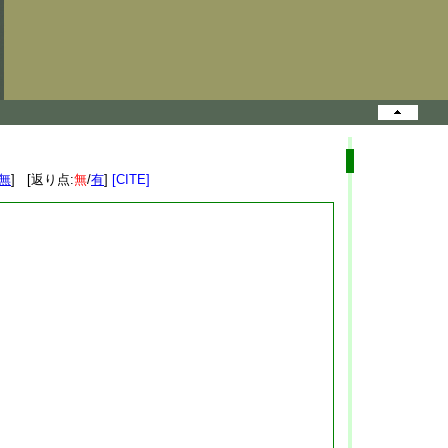
無
] [返り点:
無
/
有
]
[CITE]