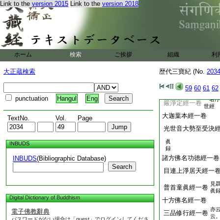
Link to the
version 2015
Link to the
version 2018
亦
六十二見經一卷
見
四自侵經一卷
或
無言童子經一卷
出
元康四
聖法印經一卷
ホーム
検索
ご挨拶
組織
利
竺法首
印經。道安云。出雜阿
大正蔵検索
歴代三寶紀 (No.
203
含。見聶道眞及寶唱録
舊録云。
移山經一卷
59
60
61
62
士移山經
punctuation
Hangul
Eng
一名序
嚴淨定經一卷
世經
大迦葉本經一卷
TextNo.
Vol.
Page
光世音大勢至受決
眞
INBUDS
録
諸方佛名功徳經一卷
INBUDS
(Bibliographic Database)
Search
目連上淨居天經一
見
普首童眞經一卷
眞
Digital Dictionary of Buddhism
十方佛名經一卷
亦
電子佛教辭典
三品修行經一卷
云
パスワードがない場合は「guest」でログインしてくださ