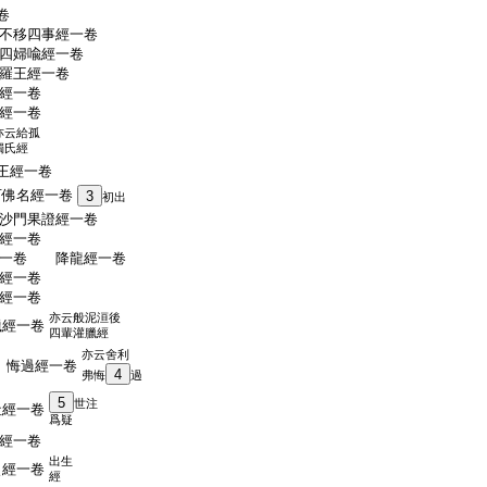
卷
不移四事經一卷
四婦喩經一卷
羅王經一卷
經一卷
經一卷
亦云給孤
獨氏經
王經一卷
佛名經一卷
3
初出
沙門果證經一卷
經一卷
一卷 降龍經一卷
經一卷
經一卷
亦云般泥洹後
經一卷
四輩灌臘經
亦云舍利
過經一卷
4
弗悔
過
5
世注
經一卷
爲疑
經一卷
出生
經一卷
經