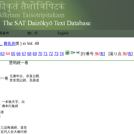
云梵網六十二
經見竺道祖録
二卷亦云無言菩薩經。
大集。見聶道眞録
年十二月五日。於酒泉郡出。
用条件
使い方
English
筆受。亦直云聖印經。亦云慧
4_
費長房
撰 ) in Vol. 49
力
63
64
65
66
67
68
69
70
71
72
73
74
[行番号:
無
/
有
] [返り点:
無
/
有
]
慧明經一卷
元康年出。亦直云觀
經一卷
世音受記經。見聶道
一本無天字。出
卷
佛本行集經
聶道
録
云三品悔過經。道安
。近代人合大修行經