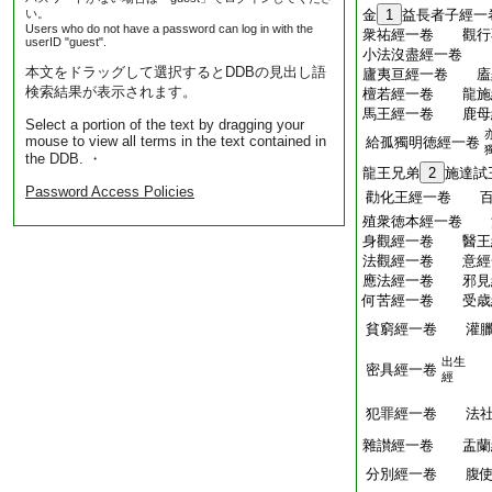
い。
金
1
益長者子經一
Users who do not have a password can log in with the
衆祐經一卷 觀行
userID "guest".
小法沒盡經一卷 
本文をドラッグして選択するとDDBの見出し語
廬夷亘經一卷 廅
検索結果が表示されます。
檀若經一卷 龍施
馬王經一卷 鹿母
Select a portion of the text by dragging your
mouse to view all terms in the text contained in
給孤獨明徳經一卷
the DDB. ・
龍王兄弟
2
施達試
Password Access Policies
勸化王經一卷 百
殖衆徳本經一卷 
身觀經一卷 醫王
法觀經一卷 意經
應法經一卷 邪見
何苦經一卷 受歳
貧窮經一卷 灌臘
出生
密具經一卷
悔
經
犯罪經一卷 法社
雜讃經一卷 盂蘭
分別經一卷 腹使