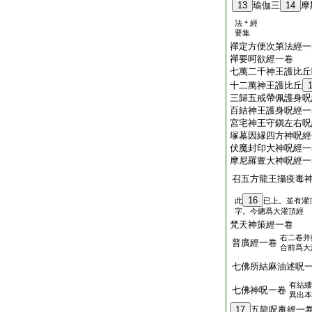
13
瑜伽三
14
摩
法＊經
要集
禪定方便次第法經一
禪要呵欲經一卷
七萬二千神王護比丘
十二萬神王護比丘
三歸五戒帶佩護身呪
百結神王護身呪經一
宮宅神王守鎭左右呪
塚墓因縁四方神呪經
伏魔封印大神呪經一
摩尼羅亶大神呪經一
召五方龍王攝疫毒
16
此
已上。並有灌
字。今總爲大灌頂經
梵天神策經一卷
右二卷并
普廣經一卷
合前爲大
七佛所結麻油述呪
有結縷
七佛神呪一卷
異出本
17
五龍呪毒經一