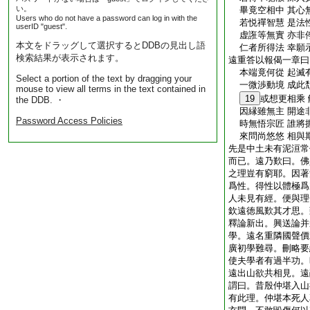
い。
畢竟空相中 其心
Users who do not have a password can log in with the
若悦禪智慧 是法
userID "guest".
虚誑等無實 亦非
本文をドラッグして選択するとDDBの見出し語
仁者所得法 幸願
検索結果が表示されます。
遠重答以報偈一章曰
本端竟何從 起滅
Select a portion of the text by dragging your
一微渉動境 成此
mouse to view all terms in the text contained in
19
或想更相乘
the DDB. ・
因縁雖無主 開途
Password Access Policies
時無悟宗匠 誰將
來問尚悠悠 相與
先是中土未有泥洹常
而已。遠乃歎曰。佛
之理豈有窮耶。因著
爲性。得性以體極爲
人未見有經。便與理
欽遠徳風歎其才思。
釋論新出。興送論并
學。遠名重隣國聲價
廣初學難尋。刪略要
使夫學者有過半功。
遠出山欲共相見。遠
謂曰。昔殷仲堪入山
有此理。仲堪本死人