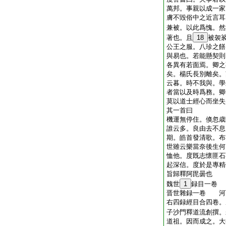
萬邦。事親以成一家
膚不毀俗中之近言耳
兼被。以此爲愧。然
著也。且
18
被袈
公王之服。八珍之饍
與易也。若能懸契則
各異有若面焉。卿之
矣。楊氏長別離矣。
云暮。時不我與。學
者當以及時爲務。卿
莫以道士經心而坐失
其一首曰
機運無停住。倏忽歳
誰云多。良由去不息
期。皓首發清歌。布
世雖云樂當奈後生何
恤他。度既志懷匪石
起深信。度於是專精
旨歸釋阿毘曇也
魏世
1
録目一卷
晋世雜録一卷 河
右四録經目合四卷。
子沙門釋道流創撰。
道祖。因而成之。大