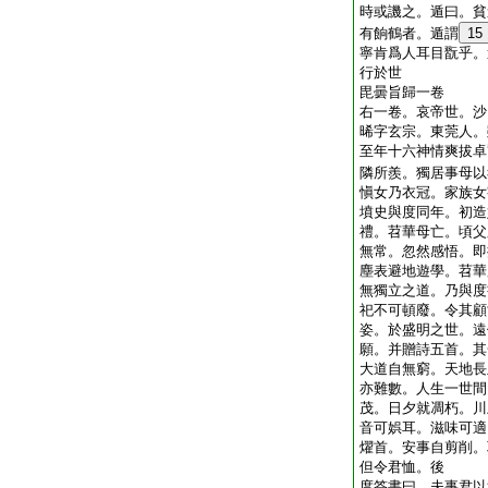
時或譏之。遁曰。貧
有餉鶴者。遁謂
15
寧肯爲人耳目翫乎。
行於世
毘曇旨歸一卷
右一卷。哀帝世。沙
晞字玄宗。東莞人。
至年十六神情爽拔卓
隣所羨。獨居事母以
愼女乃衣冠。家族女
墳史與度同年。初造
禮。苕華母亡。頃父
無常。忽然感悟。即
塵表避地遊學。苕華
無獨立之道。乃與度
祀不可頓廢。令其顧
姿。於盛明之世。遠
願。并贈詩五首。其
大道自無窮。天地長
亦難數。人生一世間
茂。日夕就凋朽。川
音可娯耳。滋味可適
燿首。安事自剪削。
但令君恤。後
度答書曰。夫事君以