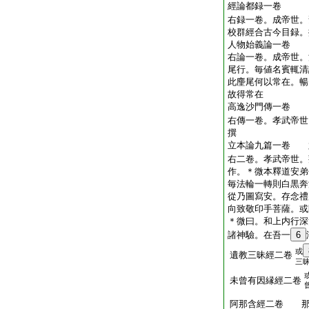
經論都録一卷
右録一卷。成帝世。
校群經合古今目録。
人物始義論一卷
右論一卷。成帝世。
尾行。毎値名賓輒清
此麈尾何以常在。暢
故得常在
高逸沙門傳一卷
右傳一卷。孝武帝世
撰
立本論九篇一卷 
右二卷。孝武帝世。
作。＊微本釋道安弟
毎法輪一轉則白黒奔
從乃圖寫安。存念禮
向致敬印手菩薩。或
＊微曰。和上内行深
諸神驗。在吾一
6
或
遺教三昧經二卷
三
未曾有因縁經二卷
阿那含經二卷 那