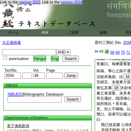
Link to the
version 2015
Link to the
version 2018
沙門釋慧遠述製。遠
一遇釋道安。以爲眞
乃曰。儒道九流皆糠
以綱維大法特爲己任
通好曰。釋慧遠頓首
徳。問仁者曩日殊域
ホーム
検索
ご挨拶
組織
利
交聞風而悦。頃承懷
情欣雅味而無由造盡
大正蔵検索
歴代三寶紀 (No.
203
夫栴檀移植則異物同
68
69
70
71
自積。且滿願不專美
punctuation
Hangul
Eng
前蹤。今往比
15
答書曰。鳩摩羅耆婆
TextNo.
Vol.
Page
殊隔。導心之路不通
況粗承風徳。比
16
百經言。末後東方當
INBUDS
善弘其事
18
夫財
兼之者道隆。未具者
INBUDS
(Bibliographic Database)
寄言通好。因譯傳心
Search
損所致比＊景衣裁。
意。但人不稱物。以
雙口。澡灌可以備法
Digital Dictionary of Buddhism
曰
既已捨染樂 心得
電子佛教辭典
若得不馳散 深入
パスワードがない場合は「guest」でログインしてくださ