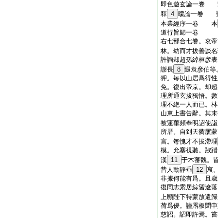
即色遊玄論一卷 
釋
4
曚論一卷 
本業經序一卷 本
道行旨歸一卷
右七部合七卷。哀帝
林。幼而才拔善談名
許詢却超孫綽桓彦表
謝長
8
遐袁彦伯等
狎。毎以山居爲得性
免。復出帝京。却超
理所通玄拔獨悟。數
理不絶一人而已。林
山東上書告辭。其末
被蓬蓽頻奉明詔使詣
所厝。自到天衢屢蒙
言。毎愧才不拔滯理
模。允塞視聽。踧踖
漢
11
于木蕃魏。
昔人動靜乖
12
哀
非據何能有爲。且歳
復同志索居綜習遼落
上願陛下特蒙放遣歸
荷爲優。謹露板聞申
慈詔。詔即許焉。嘗