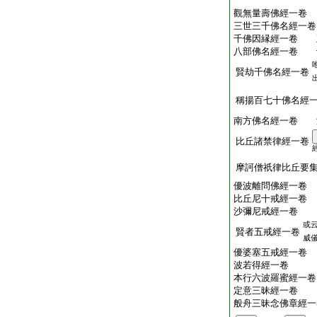
觀無量壽佛經一卷
三世三千佛名經一卷
千佛因縁經一卷 
八部佛名經一卷 
賢劫千佛名經一卷
稱揚百七十佛名經
南方佛名經一卷 
比丘諸禁律經一卷
摩訶僧祇律比丘要
優波離問佛經一卷
比丘尼十戒經一卷
沙彌尼戒經一卷 
或
賢者五戒經一卷
威
優婆塞五戒經一卷
波若得經一卷 
本行六波羅蜜經一卷
定意三昧經一卷
般舟三昧念佛章經一