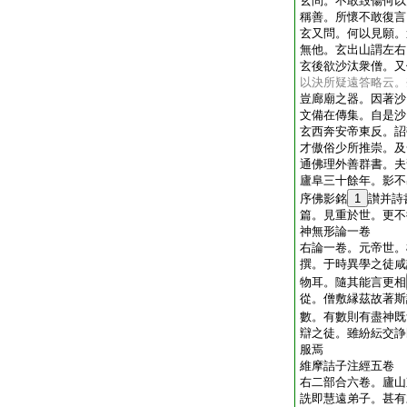
玄問。不敢毀傷何以
稱善。所懷不敢復言
玄又問。何以見願。
無他。玄出山謂左右
玄後欲沙汰衆僧。又
以決所疑遠答略云。
豈廊廟之器。因著沙
文備在傳集。自是沙
玄西奔安帝東反。詔
才傲俗少所推崇。及
通佛理外善群書。夫
廬阜三十餘年。影不
序佛影銘
1
讃并詩
篇。見重於世。更不
神無形論一卷
右論一卷。元帝世。
撰。于時異學之徒咸
物耳。隨其能言更相
從。僧敷縁茲故著斯
數。有數則有盡神既
辯之徒。雖紛紜交諍
服焉
維摩詰子注經五卷
右二部合六卷。廬山
詵即慧遠弟子。甚有