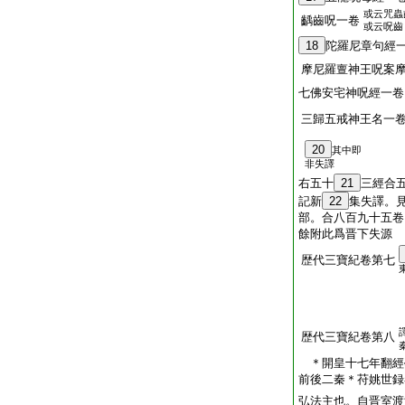
或云咒蟲
齲齒呪一卷
或云呪齒
18
陀羅尼章句經
摩尼羅亶神王呪案
七佛安宅神呪經一
三歸五戒神王名一
20
其中即
非失譯
右五十
21
三經合
記新
22
集失譯。
部。合八百九十五卷
餘附此爲晋下失源
歴代三寶紀卷第七
歴代三寶紀卷第八
＊開皇十七年翻經
前後二秦＊苻姚世録
弘法主也。自晋室渡