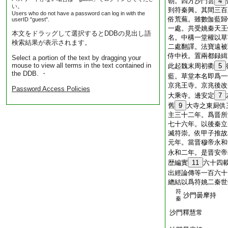
朝。四方沙門雲
4
い。
到符秦興。其間三百
Users who do not have a password can log in with the
俗荒蕪。雖數伽藍歸
userID "guest".
一處。共受姚秦天王
本文をドラッグして選択するとDDBの見出し語
名。中構一堂權以草
検索結果が表示されます。
二處翻譯。法寶遠被
侍中袟。置兩都録緝
Select a portion of the text by dragging your
mouse to view all terms in the text contained in
此起魏末周初衢
5
the DDB. ・
藍。草堂本名即爲一
京兆王寺。京兆後改
Password Access Policies
大乘寺。邊安定
7
舊
9
大寺之東厨供
主三十二年。爲晋所
七十六年。以後秦立
滅符崇。依甲子推故
元年。當晋穆帝永和
永和二年。是晋安帝
歴編實
11
六十四
出經論傳等一百六十
總結以爲符姚二秦世
符
沙門曇摩
秦
沙門釋慧常 