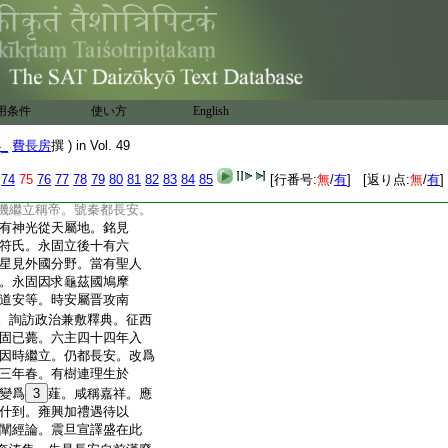
東晋
24
譯經
苻
秦姚秦
學士臣費長房上
用条件
使い方
English
者。此等亦是權覇時君
4_
費長房
撰 ) in Vol. 49
江匈奴焚雒。伊
涇渭
。四夷交侵中國微矣。其
74
75
76
77
78
79
80
81
82
83
84
85
[行番号:
無
/
有
] [返り点:
無
/
有
]
本氏武都人也。因二趙亂據
機繼立稱帝。號秦都長安。
有神光從天屬地。銘見
符氏。永固立後十有六
星見外國分野。當有聖人
。永固因求龜茲國鳩摩
道安等。時安屬晋攻南
。詢訪政治兼敷釋典。征西
固已薨。六主四十四年入
因時繼立。仍都長安。改爲
三年春。有樹連理生於
變爲
3
薤。咸稱嘉祥。應
什到。雍興加禮遇待以
闡經論。震旦宣譯盛在此