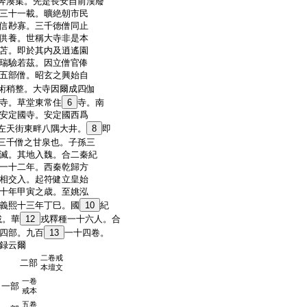
奔湊集。先是長安自前漢廢
三十一載。曠絶朝市民
信尠寡。三千徳僧同止
供養。世稱大寺非是本
苫。即於其内及逍遙園
瑞驗若茲。因立僧官俸
五部僧。昭玄之興始自
術稍整。大寺因爾成四伽
寺。草堂東常住
6
寺。南
安定國寺。安定國西爲
左天街東畔八隅大井。
8
即
三千僧之甘泉也。子孫三
滅。其地入魏。合二秦紀
一十二年。西秦乾歸方
相交入。起符健立皇始
十年甲寅之歳。至姚泓
義熙十三年丁巳。國
10
紀
載。華
12
戎釋種一十六人。合
四部。九百
13
一十四卷。
録云爾
二卷戒
持 二部
本壇文
一卷
一部
戒本
五卷