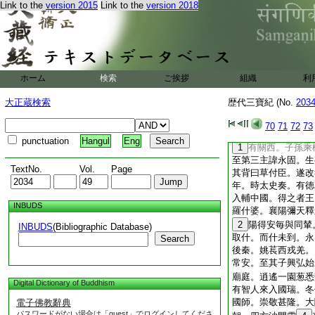
Link to the
version 2015
Link to the
version 2018
歴代三寶紀卷第八
＊開皇十七年翻經
ホーム
検索
ご挨拶
組織
利
前後二秦＊苻姚世録
大正蔵検索
歴代三寶紀 (No.
203
弘法主也。自晋室渡
非復帝京。夫子有云
70
71
72
73
在斯乎。
25
符健
punctuation
Hangul
Eng
1
有關西。子孫乘
至第三主諱永固。生
TextNo.
Vol.
Page
其背曰草付臣。遂改
年。時太史奏。有徳
入輔中國。得之者王
INBUDS
羅什婆。襄陽彌天釋
2
陽得安毎與同輦
INBUDS
(Bibliographic Database)
取什。而什未到。永
Search
後秦。姚萇西戎羌。
常安。至其子興弘始
廟庭。逍遙一園葱悉
Digital Dictionary of Buddhism
有智人來入國瑞。冬
國師。崇敬甚隆。大
電子佛教辭典
パスワードがない場合は「guest」でログインしてくださ