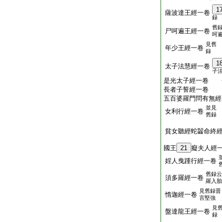
1
薩波達王經一卷
録
舊
尸呵遍王經一卷
呵
見舊
年少王經一卷
録
1
太子法慧經一卷
子
是光太子經一卷 
長者子誓經一卷
五百婆羅門問有無經
並見
女利行經一卷
舊録
貧女聽經蛇齧命終
國王
21
癡夫人經
婬人曳踵行經一卷
舊録云
須多羅經一卷
羅入胎
見舊録晋
惰迦經一卷
言堅強
見
盤達龍王經一卷
録