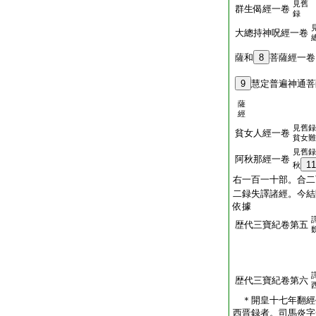
見舊
群生偈經一卷
録
大總持神呪經一卷
薩和
8
菩薩經一卷
9
慧定普遍神通菩
薩
經
見舊録
貧女人經一卷
貧女難
見舊録
阿秋那經一卷
11
秋
右一百一十部。合二
二録失譯諸經。今結
依據
歴代三寶紀卷第五
歴代三寶紀卷第六
＊開皇十七年翻經
西晋録者。司馬炎字