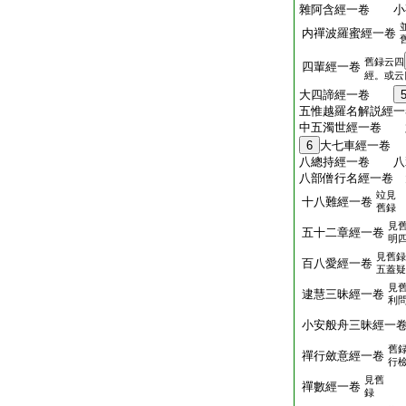
雜阿含經一卷 小
内禪波羅蜜經一卷
舊録云四
四輩經一卷
經。或云
大四諦經一卷
五惟越羅名解説經
中五濁世經一卷 
6
大七車經一卷
八總持經一卷 八
八部僧行名經一卷 
竝見
十八難經一卷
舊録
見
五十二章經一卷
明
見舊録
百八愛經一卷
五蓋疑
見
逮慧三昧經一卷
利
小安般舟三昧經一
舊
禪行斂意經一卷
行
見舊
禪數經一卷
録