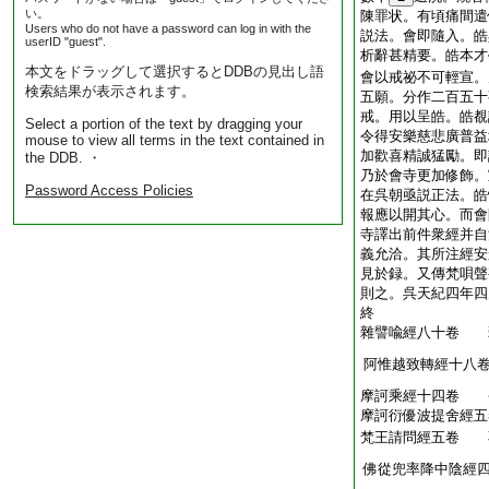
い。
陳罪状。有頃痛間遣
Users who do not have a password can log in with the
説法。會即隨入。皓
userID "guest".
析辭甚精要。皓本才
本文をドラッグして選択するとDDBの見出し語
會以戒祕不可輕宣。
検索結果が表示されます。
五願。分作二百五十
戒。用以呈皓。皓覩
Select a portion of the text by dragging your
令得安樂慈悲廣普益
mouse to view all terms in the text contained in
加歡喜精誠猛勵。即
the DDB. ・
乃於會寺更加修飾。
Password Access Policies
在呉朝亟説正法。皓
報應以開其心。而會
寺譯出前件衆經并自
義允洽。其所注經安
見於録。又傳梵唄聲
則之。呉天紀四年四
終
雜譬喩經八十卷 
阿惟越致轉經十八
摩訶乘經十四卷 
摩訶衍優波提舍經
梵王請問經五卷 
佛從兜率降中陰經