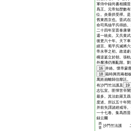
軍侍中録尚書相國晋
爲王。元帝知歴數有
位。炎垂拱受禪。是
舊東西京也。晋武在
命司馬伷平呉得皓。
二十四年至晋泰康肇
還一統矣。又呉黄武
後更六十年。天下車
績言。蜀平呉滅將六
帝永寧之初。政道虧
構逆簒立於朝。張軌
外縻沸仍漸亂階。劉
16
井絡。懷帝蒙
18
藉時興而兩都
萬姓崩離歸信靡託。
有沙門竺法護及
19
志弘宣。匪憚苦辛闡
最多。其法欽羅叉聶
度述。所以五十年間
并前失譯諸經戒等。
一十七卷。集爲西晋
録云爾
西
沙門竺法護 
晋