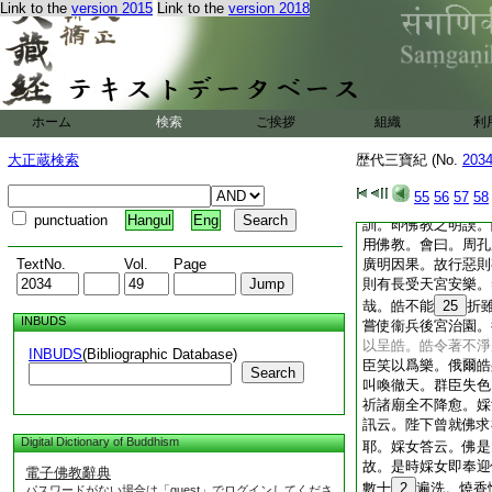
退還。會送門外。于
Link to the
version 2015
Link to the
version 2018
23
誓云。玄化既
雷霆震撃聾者不聞。
而有會萬里斯通。苟
歎會才明非臣所測。
大集朝賢以馬車
24
ホーム
検索
ご挨拶
組織
利
所明善惡報應。何者
孝慈訓世則赤烏翔老
大正蔵検索
歴代三寶紀 (No.
203
醴泉涌嘉苗出生。善
惡於隱。鬼得而誅之
55
56
57
58
詩詠求福不迴。易稱
punctuation
Hangul
Eng
訓。即佛教之明謨。
用佛教。會曰。周孔
TextNo.
Vol.
Page
廣明因果。故行惡則
則有長受天宮安樂。
哉。皓不能
25
折
INBUDS
嘗使衞兵後宮治園。
以呈皓。皓令著不淨
INBUDS
(Bibliographic Database)
臣笑以爲樂。俄爾皓
Search
叫喚徹天。群臣失色
祈諸廟全不降愈。婇
訊云。陛下曾就佛求
Digital Dictionary of Buddhism
耶。婇女答云。佛是
故。是時婇女即奉迎
電子佛教辭典
數十
2
遍洗。燒香
パスワードがない場合は「guest」でログインしてくださ