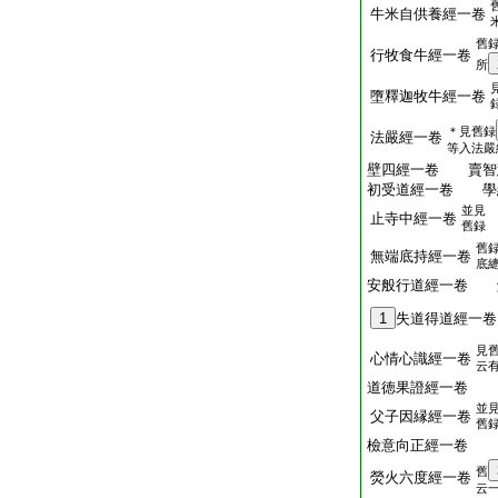
牛米自供養經一卷
舊
行牧食牛經一卷
所
墮釋迦牧牛經一卷
＊見舊録
法嚴經一卷
等入法嚴
壁四經一卷 賣智
初受道經一卷 學
並見
止寺中經一卷
舊録
舊
無端底持經一卷
底
安般行道經一卷 
1
失道得道經一卷
見
心情心識經一卷
云
道徳果證經一卷
並
父子因縁經一卷
舊
檢意向正經一卷
舊
熒火六度經一卷
云