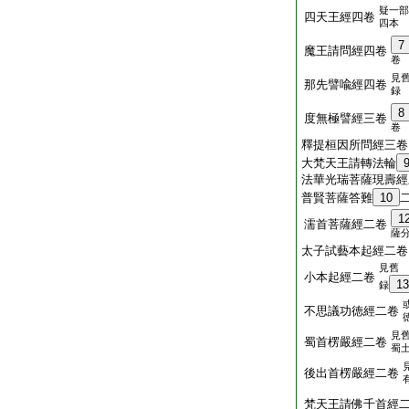
疑一部
四天王經四卷
四本
7
魔王請問經四卷
卷
見
那先譬喩經四卷
録
8
度無極譬經三卷
卷
釋提桓因所問經三卷
大梵天王請轉法輪
法華光瑞菩薩現壽經
普賢菩薩答難
10
1
濡首菩薩經二卷
薩
太子試藝本起經二卷
見舊
小本起經二卷
13
録
不思議功徳經二卷
見
蜀首楞嚴經二卷
蜀
後出首楞嚴經二卷
梵天王請佛千首經