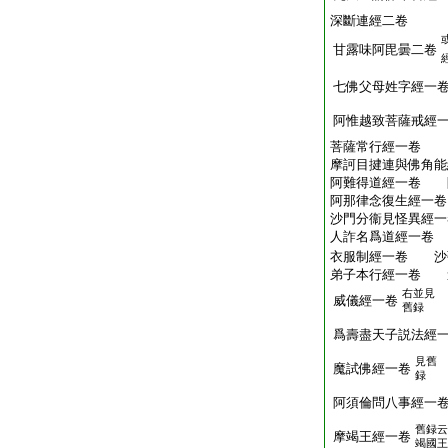
深斷連經二卷
甘露味阿毘曇二卷
七佛父母姓字經一
阿惟越致菩薩戒經
菩薩常行經一卷
摩訶目揵連與佛角能
阿難得道經一卷 
阿那律念復生經一卷
沙門分衞見怪異經一
人詐名爲道經一卷
衣服制經一卷 沙
弟子本行經一卷 
右並見
威儀經一卷
舊録
爲壽盡天子説法經
見舊
魔試佛經一卷
録
阿須倫問八事經一
舊録云
摩竭王經一卷
竭國王