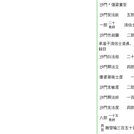
沙門＊彊梁婁至 
沙門安法欽 五
二十
一部
清信士
卷經
沙門竺叔蘭 二
承遠子清信士道眞。
録目
沙門白法祖 二十
沙門釋法立 四
優婆塞衞士度 
沙門支敏度 二
沙門釋法炬 一百
沙門支法度 四
一十五
八部
卷經
西
雜譬喩三百五十
晋