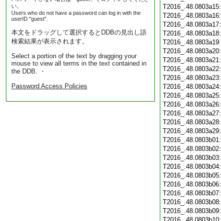
い。
T2016_.48.0803a15
Users who do not have a password can log in with the
T2016_.48.0803a16
userID "guest".
T2016_.48.0803a17
本文をドラッグして選択するとDDBの見出し語
T2016_.48.0803a18
検索結果が表示されます。
T2016_.48.0803a19
T2016_.48.0803a20
Select a portion of the text by dragging your
T2016_.48.0803a21
mouse to view all terms in the text contained in
T2016_.48.0803a22
the DDB. ・
T2016_.48.0803a23
Password Access Policies
T2016_.48.0803a24
T2016_.48.0803a25
T2016_.48.0803a26
T2016_.48.0803a27
T2016_.48.0803a28
T2016_.48.0803a29
T2016_.48.0803b01
T2016_.48.0803b02
T2016_.48.0803b03
T2016_.48.0803b04
T2016_.48.0803b05
T2016_.48.0803b06
T2016_.48.0803b07
T2016_.48.0803b08
T2016_.48.0803b09
T2016_.48.0803b10