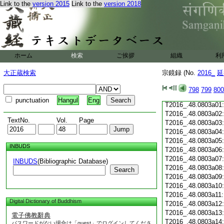
Link to the
version 2015
Link to the
version 2018
T2016_.48.0802c19
T2016_.48.0802c20
T2016_.48.0802c21
T2016_.48.0802c22
T2016_.48.0802c23
T2016_.48.0802c24
ホーム
検索
ご挨拶
組織
利
T2016_.48.0802c25
T2016_.48.0802c26
大正蔵検索
宗鏡録 (No.
2016_
延
T2016_.48.0802c27
T2016_.48.0802c28
798
799
800
T2016_.48.0802c29
punctuation
Hangul
Eng
T2016_.48.0803a01
T2016_.48.0803a02
TextNo.
Vol.
Page
T2016_.48.0803a03
T2016_.48.0803a04
T2016_.48.0803a05
INBUDS
T2016_.48.0803a06
T2016_.48.0803a07
INBUDS
(Bibliographic Database)
T2016_.48.0803a08
Search
T2016_.48.0803a09
T2016_.48.0803a10
T2016_.48.0803a11
Digital Dictionary of Buddhism
T2016_.48.0803a12
T2016_.48.0803a13
電子佛教辭典
T2016_.48.0803a14
パスワードがない場合は「guest」でログインしてくださ