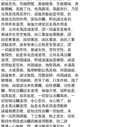
:
眼能見色。耳能聞聲。鼻能嗅香。舌能嘗味。身
:
能覺觸。意能了法。色爲眼境。爲眼所行。乃至
:
法爲意境爲意所行。或復所餘如是等類。於
:
彼彼法別別作用。當知亦爾。即此諸法各別
:
作用所有道理。瑜伽方便皆説名爲作用道
:
理。云何名爲證成道理。謂一切蘊皆是無常。
:
衆縁所生苦空無我。由三量故如實觀察。謂
:
由至教量故。由現量故。由比量故。由此三量
:
證驗道理。諸有智者心正執受安置成立。謂
:
一切蘊皆無常性。衆縁生性。苦性空性。及
:
無我性。如是等名證成道理。云何名爲法爾
:
道理。謂何因縁故。即彼諸蘊如是種類。諸器
:
世間如是安布。何因縁故。地堅爲相。水濕爲
:
相。火煖爲相。風用輕動以爲其相。何因縁故。
:
諸蘊無常。諸法無我。涅槃寂靜。何因縁故。色
:
變壞相。受領納相。想等了相。行造作相。識了
:
別相。由彼諸法本性應爾。自性應爾。法性應
:
爾。即此法爾説名道理。瑜伽方便。或即如是。
:
或異如是。或非如是。一切皆以法爾爲依。一
:
切皆歸法爾道理。令心安住。令心曉了。如
:
是名爲法爾道理。如是名爲依四道理觀察
:
諸蘊相應言教。故知法性自爾一切如然。未
:
有一法而爲障礙。了之無過。執之患生。但依
:
觀待作用證成法爾四種道理觀察。則二諦
:
雙通一心無礙
問。萬法唯識正量可知。又