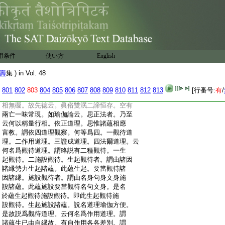
:
界性。及此種子積集異熟阿頼耶識者。謂眼
:
種子或唯積集爲。引當來眼根故或已成熟
:
爲。生現在眼根故。此二種名眼界者。眼生因
:
故。如眼界相。耳鼻舌身意界相亦爾。問。色界
:
何相。答。諸色眼曾現見及眼界。於此増上。是
:
色界相。眼界於此増上者。謂依色根増上力
用条件
使い方
English
:
外境生故。如色界相聲香味觸法界相亦爾。
:
問。眼識界何相。答。謂依眼縁色似色了別。及
壽
集 ) in Vol. 48
:
此種子積集異熟阿頼耶識。是眼識界相。如
:
眼識界。耳鼻舌身意識界相亦爾。是以眞諦
801
802
803
804
805
806
807
808
809
810
811
812
813
[行番号:
有
/
:
不有世諦非無。迷之則一二情生。悟之則性
:
相無礙。故先徳云。眞俗雙泯二諦恒存。空有
:
兩亡一味常現。如瑜伽論云。思正法者。乃至
:
云何以稱量行相。依正道理。思惟諸蘊相應
:
言教。謂依四道理觀察。何等爲四。一觀待道
:
理。二作用道理。三證成道理。四法爾道理。云
:
何名爲觀待道理。謂略説有二種觀待。一生
:
起觀待。二施設觀待。生起觀待者。謂由諸因
:
諸縁勢力生起諸蘊。此蘊生起。要當觀待諸
:
因諸縁。施設觀待者。謂由名身句身文身施
:
設諸蘊。此蘊施設要當觀待名句文身。是名
:
於蘊生起觀待施設觀待。即此生起觀待施
:
設觀待。生起施設諸蘊。説名道理瑜伽方便。
:
是故説爲觀待道理。云何名爲作用道理。謂
:
諸蘊生已由自縁故。有自作用各各差別。謂