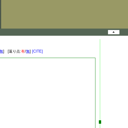
無
] [返り点:
有
/
無
]
[CITE]