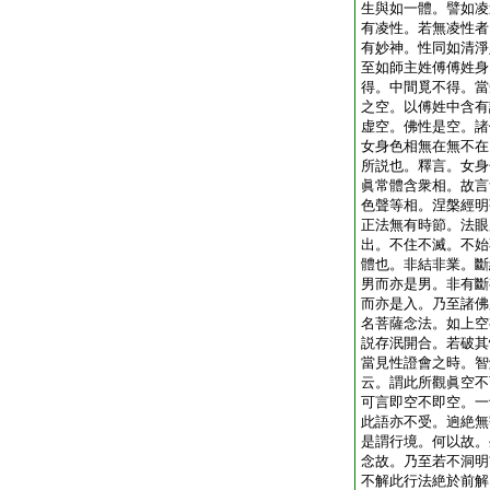
生與如一體。譬如凌
有凌性。若無凌性者
有妙神。性同如清淨
至如師主姓傅傅姓身
得。中間覓不得。當
之空。以傅姓中含有
虚空。佛性是空。諸
女身色相無在無不在
所説也。釋言。女身
眞常體含衆相。故言
色聲等相。涅槃經明
正法無有時節。法眼
出。不住不滅。不始
體也。非結非業。斷
男而亦是男。非有斷
而亦是入。乃至諸佛
名菩薩念法。如上空
説存泯開合。若破其
當見性證會之時。智
云。謂此所觀眞空不
可言即空不即空。一
此語亦不受。逈絶無
是謂行境。何以故。
念故。乃至若不洞明
不解此行法絶於前解