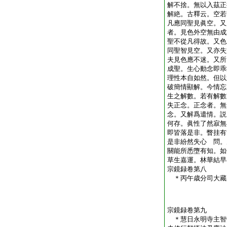
解不捨。無以入茲正
解絶。古釋云。空若
凡應同聖見眞空。又
者。見色外空無由成
聖不從凡得故。又色
同聖智見空。又亦失
夫見色應不迷。又所
成聖。生心動念即乖
理性本自如然。但以
破簡情顯解。今情忘
生之解數。若有解數
失正念。正念者。無
念。又解爲遣情。説
何存。眞性了然寂無
即皆落是非。瞥挂有
是非紛然失心
問。
關能所悉墮有知。如
草生嘉運。林華結早
宗鏡録卷第八
＊丙午歳分司大
宗鏡録卷第九
＊慧日永明寺主