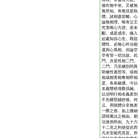
後向無中坐。又被無
無所知。有無倶是執
體。諸相盡皆離。心
論無相理。唯有父王
究竟唯心方證。若未
斷。成是成非。纔入
起處知自心生。既從
體性。必無心外法能
還與心爲相。但論空
空有管一切法故。此
門。亦是性相二門。
二門。乃至總別同異
助修性遮照等。或相
相成相害相奪相即相
是。各各融通。今以
名義雙絶境觀倶融。
以須明行相名義差別
不先横竪鋪舒後。何
云。用就體分非無差
一際之形。如上微細
謂得萬法之根由。窮
法迷倒所由。九十六
十二見之利使從此而
凡夫安能究其旨。所