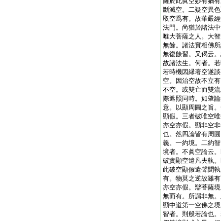
薩於此眞空妙有猶有
斷滅空。二疑空異色
取空爲有。故華嚴經
法門。尚猶於諸法中
唯大菩薩之人。大智
無餘。諸法實相佛所
無復餘習。又偈云。
故諸法生。何者。若
若時機因縁著空遂談
空。因治空故不立有
不空。或雙亡而雙流
際遮照同時。如肇論
意。以顯周圓之旨。
顯假。三者破唯空唯
亦空亦假。顯非空非
也。然四論皆有周圓
義。一約境。二約智
境者。不眞空論云。
破實顯空遣凡夫執。
此破空顯假遣聲聞執
有。物莫之逆故雖有
亦空亦假。辯菩薩境
無而有。所謂非無。
顯中道第一空佛之境
智者。則般若論也。