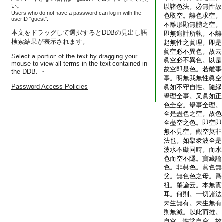
い。
以諸色法。必無性故
Users who do not have a password can log in with the
色取空。離色求空。
userID "guest".
不離形顯無體之空。
本文をドラッグして選択するとDDBの見出し語
即無遍計所執。不離
検索結果が表示されます。
起無性之眞理。即是
眞空必不異色。故云
Select a portion of the text by dragging your
眞空必不異色。以是
mouse to view all terms in the text contained in
故空即是色。若離事
the DDB. ・
事。明無我無性眞空
Password Access Policies
眞如不守自性。隨縁
擧理全事。又眞如正
色全空。擧事全理。
全是盡色之空。故色
全盡空之色。即空即
無不見空。觀空莫非
法也。如擧衆波全是
波水不礙同時。而水
色而空不隱。寶藏論
色。非眞色。眞色無
父。無色色之母。爲
祖。肇論云。本無實
耳。何則。一切諸法
未生無有。未生無有
則無滅。以此而推。
自空。性常自空。故