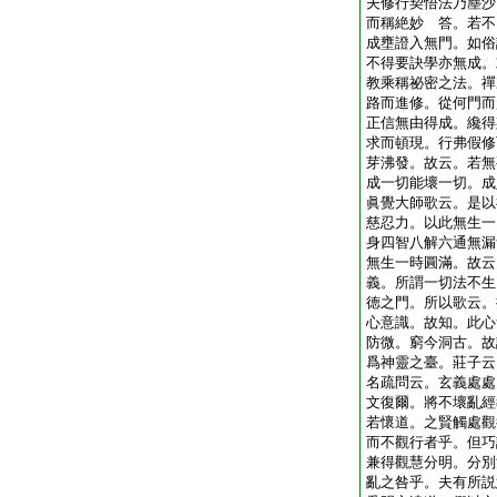
夫修行契悟法乃塵沙
而稱絶妙
答。若不
成壅證入無門。如俗
不得要訣學亦無成。
教乘稱祕密之法。禪
路而進修。從何門而
正信無由得成。纔得
求而頓現。行弗假修
芽沸發。故云。若無
成一切能壞一切。成
眞覺大師歌云。是以
慈忍力。以此無生一
身四智八解六通無漏
無生一時圓滿。故云
義。所謂一切法不生
徳之門。所以歌云。
心意識。故知。此心
防微。窮今洞古。故
爲神靈之臺。莊子云
名疏問云。玄義處處
文復爾。將不壞亂經
若懷道。之賢觸處觀
而不觀行者乎。但巧
兼得觀慧分明。分別
亂之咎乎。夫有所説