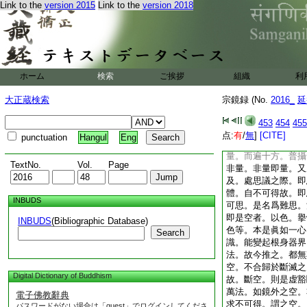
Link to the
version 2015
Link to the
version 2018
契合。即爲五觀。五
之智。契無礙之境。
之境。境上有無礙之
總爲縁起甚深之相。
俗融通。無性之宗。
方隅。雖處狹而常寛
ホーム
検索
ご挨拶
組織
利
而恒上。任遊中而即
唯依生死。可謂難思
大正蔵検索
宗鏡録 (No.
2016_
延
海無涯。衆徳以之繁
圓通。莫不迴轉萬差
453
454
455
際。開合之勢從心。
点:
有
/
無
]
[CITE]
punctuation
Hangul
Eng
用非乖體雖一味而常
量。而遍十方。普攝
TextNo.
Vol.
Page
非量。非量即量。又
及。處思議之際。即
體。自不可得故。即
INBUDS
可思。是名爲難思。
即是空者。以色。擧
INBUDS
(Bibliographic Database)
色等。本是眞如一心
Search
識。能變起根身器界
法。故今推之。都無
空。不合歸於斷滅之
Digital Dictionary of Buddhism
故。斷空。則是虚豁
萬法。如鏡外之空。
電子佛教辭典
求不可得。謂之空。
パスワードがない場合は「guest」でログインしてくださ