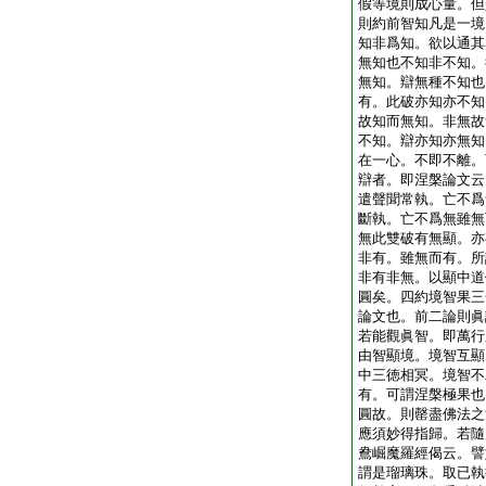
假等境則成心量。但
則約前智知凡是一境
知非爲知。欲以通其
無知也不知非不知。
無知。辯無種不知也
有。此破亦知亦不知
故知而無知。非無故
不知。辯亦知亦無知
在一心。不即不離。
辯者。即涅槃論文云
遣聲聞常執。亡不爲
斷執。亡不爲無雖無
無此雙破有無顯。亦
非有。雖無而有。所
非有非無。以顯中道
圓矣。四約境智果三
論文也。前二論則眞
若能觀眞智。即萬行
由智顯境。境智互顯
中三徳相冥。境智不
有。可謂涅槃極果也
圓故。則罄盡佛法之
應須妙得指歸。若隨
鴦崛魔羅經偈云。譬
謂是瑠璃珠。取已執