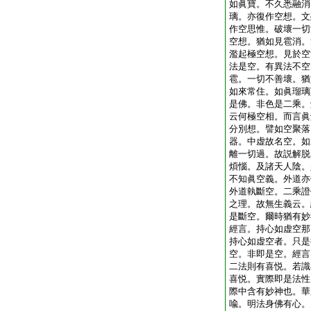
如眞寶。不久悉融消
璃。亦復作空想。文
作空思惟。破壞一切
空想。猶如見雹消。
濫起極空想。見於空
法是空。有異法不空
雹。一切不善壞。猶
如來常住。如眞瑠璃
是佛。非色是二乘。
云何極空相。而言眞
分別想。譬如空聚落
器。中虚故名空。如
離一切過。故説解脱
煩惱。及諸天人陰。
不知眞空義。外道亦
外道執斷空。二乘證
之理。故無生義云。
是斷空。爾時猶有妙
經言。持心如虚空那
持心如虚空者。只是
空。非即是空。經言
二法則有喜悦。若識
喜悦。實際即是法性
際中含有妙神也。華
喩。明法身佛有心。