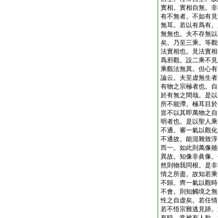
實相。實相自無。非
有不無者。不如有見
無耳。若以有爲有。
無無也。夫不存無以
矣。乃至三乘。等觀
法實相也。見法實相
爲邪觀。設二乘不見
乘觀法無異。但心有
論云。夫至虚無生者
有物之宗極者也。自
於有無之間哉。是以
所不能滯。極耳目於
豈不以其即萬物之自
明者也。是以聖人乘
不通。審一氣以觀化
不通故。能混雜致淳
而一。如此則萬像雖
異故。知像非眞像。
然則物我同根。是非
情之所盡。故知若乘
不歸。齊一氣以觀時
不會。則知觸境之無
性之自虚矣。若任情
若不悟宗難逃見跡。
有時。常被有人欺。