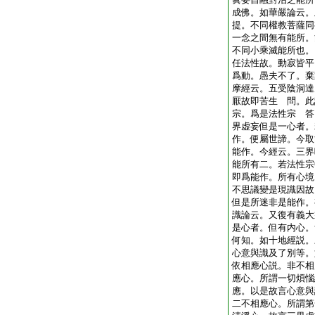
成佛。如華嚴論云。
提。不同權教菩薩同
一念之間無有能所。
不同小乘滅能所也。
任法性故。動寂皆平
爲動。愚夫不了。棄
摩經云。五受陰洞達
厭故即苦生
問。此
宗。爲是法性宗
答
界虚妄但是一心者。
作。便屬世諦。今取
能作。今經云。三界
能所有二。若法性宗
即爲能作。所有心境
不思議變是現識因故
但是所迷非是能作。
識論云。又復有義大
是心者。但有内心。
何知。如十地經説。
心意與識及了別等。
依相應心説。非不相
應心。所謂一切煩惱
應。以是故言心意與
二不相應心。所謂第