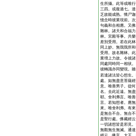
生所攝。此等或唯行
三四。或復過七。達
乏故能成熟。憍尸迦
憶念時彼業現前。次
句義和合相應。又佛
雜林。諸天和合福力
林。宮殿等事。共樂
差別受用。若在此林
同上妙。無我我所和
受用。故名雜林。此
業増上力故。令彼諸
同處同時同一相状。
彼轉識亦同變現。雖
若達諸法皆心想生。
處。如無盡意菩薩經
意。唯善男子。從何
名。去此近遠。無盡
耶。舍利弗言。唯善
言。若知想者。應無
來。唯舍利弗。有來
是無合不合。無合不
是聖行處。佛藏經云
一切諸想皆是邪見。
無觀無生無滅。通達
經云。佛言。大王。