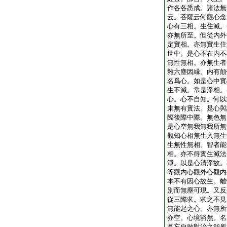
作各各悉成。諸法無
云。菩薩云何觀心念
心有三相。生住滅。
亦無所至。但從内外
定實相。亦無實生住
世中。是心不在内不
無性無相。亦無生者
雜六塵因縁。内有顛
名爲心。如是心中實
生不滅。常是淨相。
心。心不自知。何以
末無有實法。是心與
際後際中際。無色無
是心空無我無我所無
觀知心相無生入無生
生無性無相。智者能
相。亦不得實生滅法
淨。以是心清淨故。
等觀内心觀外心觀内
本不有因心故生。離
別而無塵可現。又反
從三際求。求之不見
無能起之心。亦無所
亦空。心境豁然。名
眞妄自融對治之能所