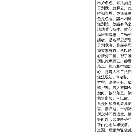
出於名色。知法如是
分別我。論釋云。此
唯識尋思。更無異事
色是色蘊。諸不相應
無別體。故諸有爲之
諸法唯心所作。離心
爲唯識尋思。二顯如
語者。是名尋思所引
分別我者。是義尋思
我皆無有義。所以於
心情分二種。智了唯
所以維摩經云。妙臂
爲二。觀心相空如幻
心。是爲入不二法門
無法現法。何者以一
本空。法復何有。如
憍尸迦。若人來問今
幾何。彼問如是。汝
我無所報。何以故。
凡是所須衣食衆具隨
言。憍尸迦。一切諸
所念時即得成就。憍
等但以心念即便受生
皆由心念法即現前。
之類。所謂魚鼈黿虬