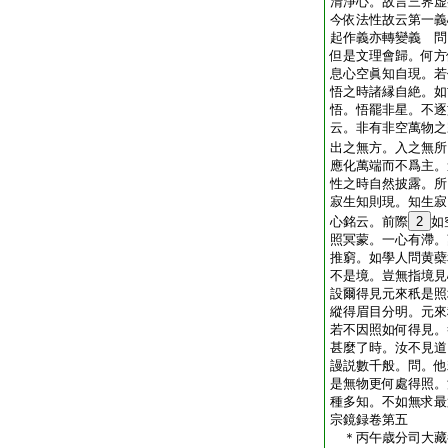
清淨心。故言三界虚
今依法性故云第一義
起作義亦轉變義
問
但是文理會歸。何方
息心空眞知自現。若
悟之時諸縁自絶。如
悟。悟罷非星。不逐
云。非有非空萬物之
出之無方。入之無所
應化萬端而不爲主。
性之時自然披露。所
寂生知則現。知生寂
心銘云。前際
2
如
照冥蒙。一心有滯。
推窮。如學人問黄蘗
不是境。豈無指境見
設爾得見元來秖是照
縱得眉目分明。元來
若不因照如何得見。
甚麼了時。汝不見道
謾説數千般。問。他
是無物更何處得照。
種多知。不如無求最
宗鏡録卷第五
＊丙午歳分司大