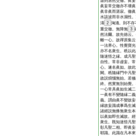
虚則居然交徹。眞妄
眞妄常交徹亦不壞眞
眞非眞而湛寂。徹眞
水該波而非水濕性。
濤
2
洶涌。則不存
重交徹。無障無
3
然法爾。故先徳云。
離一心。故禪原集云
一法界心。性覺寶光
亦不名衆生。秖以此
隨迷悟之縁。成凡聖
自性。常非虚妄。常
心。遂名眞如。故此
闕。秖隨縁門中凡聖
故説煩惱無始。若修
終。然實無別始覺。
一心常具眞如生滅二
一眞有不變隨縁二義
義。謂由眞不變故妄
縁故妄識成事爲生滅
諸經説無佛無衆生本
以眞如即生滅故。經
衆生。既知迷悟凡聖
彰凡聖二相。即眞妄
耶識。此識在凡本來