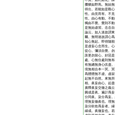
擲猶如野馬。無始無
得出。若能如是觀心
性。由見而有。不見
性。由心有動。不動
獨由不覺。覺則不動
是無始虚習。念念自
論云。如人迷故謂東
爾。無明迷故謂心爲
知心無起。即得隨順
是虚妄心念而生。心
從心。彌須自覺。勿
誑更勿留心。好惡是
處。心無住處則無有
有無總無身心倶盡。
境無相合本一冥。冥
爲體體無不虚。虚寂
起無不自然。來無所
相。眞妄由心。起盡
廣釋眞妄交徹之義云
圓成是眞。遍計爲妄
分同眞。染分爲妄。
理無妄徹眞也。理無
染分依他爲妄者。縁
縁成。眞徹妄也。若