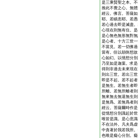
是三乘賢聖之本。不
推此不覺之心。無體
經云。佛言。菩薩如
耶。若瞋恚耶。若愚
若心過去即是滅盡。
心現在則無有住。是
是心無色無形無對無
是心者。十方三世一
不當見。若一切佛過
當有。但以顛倒想故
心如幻。以憶想分別
乃至如是迦葉。求是
得則非過去未來現在
則出三世。若出三世
即是不起。若不起者
是無生。若無生者即
所離。若無所離者則
無來無去無退無生則
是無爲。若無爲者則
經云。菩薩爾時作是
從憶想分別識起於世
唯皆是識。是心意識
不在法外。凡夫爲虚
中貪著於我若我所。
色唯是癡心分別。癡