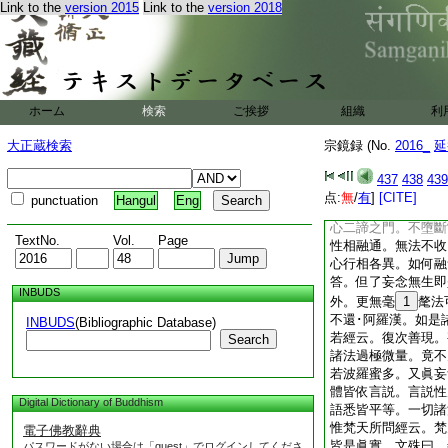
Link to the
version 2015
Link to the
version 2018
眞體不無。又自眞相
心不藉妄縁。性自神
説。又隨無明風作生
異。亦名自眞相。是
藏爲無始惡習所熏名
來藏是善不善因。能
ホーム
検索
ご挨拶
組織
利
兒變現諸趣。是以諸
知心性即如來藏。此
大正蔵検索
宗鏡録 (No.
2016_
延
諸法勝義。亦即是眞
實性。明知天親亦用
437
438
439
釋論之人。唯立不變
点:
無
/
有
]
[CITE]
punctuation
Hangul
Eng
總上諸義皆是眞妄和
心二諦之門。不墮斷
TextNo.
Vol.
Page
性相融通。無法不收
心行相各異。如何融
答。但了妄念無生即
INBUDS
外。更無毫
1
氂法
不還･阿羅漢。如是
INBUDS
(Bibliographic Database)
若經云。復次善現。
Search
諸法過極微量。竟不
若波羅蜜多。又眞妄
體皆依言説。言説性
Digital Dictionary of Buddhism
語悉皆平等。一切諸
惟梵天所問經云。梵
電子佛教辭典
皆是眞實。文殊曰。
パスワードがない場合は「guest」でログインしてくださ