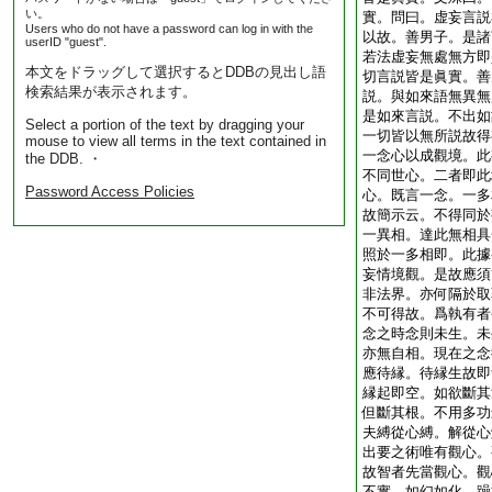
い。
實。問曰。虚妄言説
Users who do not have a password can log in with the
以故。善男子。是諸
userID "guest".
若法虚妄無處無方即
本文をドラッグして選択するとDDBの見出し語
切言説皆是眞實。善
検索結果が表示されます。
説。與如來語無異無
是如來言説。不出如
Select a portion of the text by dragging your
一切皆以無所説故得
mouse to view all terms in the text contained in
一念心以成觀境。此
the DDB. ・
不同世心。二者即此
Password Access Policies
心。既言一念。一多
故簡示云。不得同於
一異相。達此無相具
照於一多相即。此據
妄情境觀。是故應須
非法界。亦何隔於取
不可得故。爲執有者
念之時念則未生。未
亦無自相。現在之念
應待縁。待縁生故即
縁起即空。如欲斷其
但斷其根。不用多功
夫縛從心縛。解從心
出要之術唯有觀心。
故智者先當觀心。觀
不實。如幻如化。躁