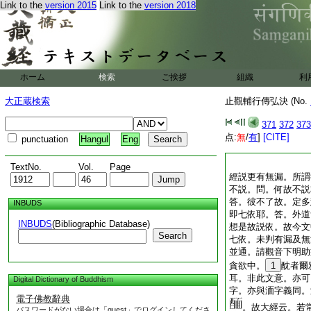
Link to the
version 2015
Link to the
version 2018
ホーム
検索
ご挨拶
組織
利
大正蔵検索
止觀輔行傳弘決 (No.
371
372
373
点:
無
/
有
]
[CITE]
punctuation
Hangul
Eng
TextNo.
Vol.
Page
經説更有無漏。所謂
不説。問。何故不説
答。彼不了故。定多
INBUDS
即七依耶。答。外道
INBUDS
(Bibliographic Database)
想是故説依。故今文
Search
七依。未判有漏及無
並通。請觀音下明助
貪欲中。
1
酖者爾
耳。非此文意。亦可
Digital Dictionary of Buddhism
字。亦與湎字義同。
電子佛教辭典
。故大經云。若
パスワードがない場合は「guest」でログインしてくださ