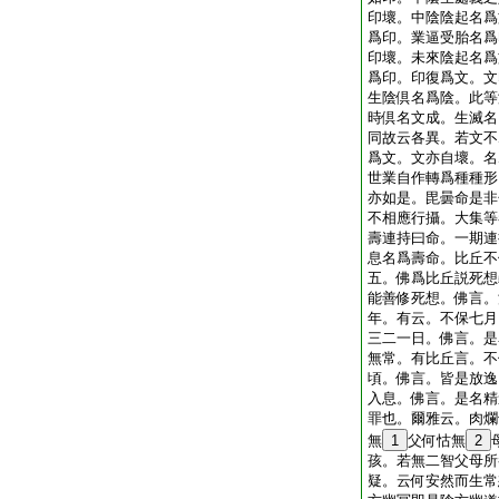
印壞。中陰陰起名爲
爲印。業逼受胎名爲
印壞。未來陰起名爲
爲印。印復爲文。文
生陰倶名爲陰。此等
時倶名文成。生滅名
同故云各異。若文不
爲文。文亦自壞。名
世業自作轉爲種種形
亦如是。毘曇命是非
不相應行攝。大集等
壽連持曰命。一期連
息名爲壽命。比丘不
五。佛爲比丘説死想
能善修死想。佛言。
年。有云。不保七月
三二一日。佛言。是
無常。有比丘言。不
頃。佛言。皆是放逸
入息。佛言。是名精
罪也。爾雅云。肉爛
無
1
父何怙無
2
孩。若無二智父母所
疑。云何安然而生常