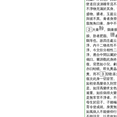
便道目涙涕睡常流不
不淨物充滿於其身。
盛物。膿者。玉篇云
與彼不異。膏者身滑
脂無角曰膏。身中不
2
大膏
。鷄膏
臊。肪者肥脂。
鷄等也。故四念處云
淨。内十二物名性不
淨。今文但分相性二
淨。應合中間以屬於
偈曰。審諦觀此身終
復。背恩如小兒。劇
亦曰蛣蜣。即丸糞蟲
糞。而不
3
辯歡喜
復次此身一切皆苦。
如初坐爲樂坐久則苦
是。如淫爲樂求女色
逾重。如疥病得火樂
是無常苦不淨者。不
母生於惡子。子雖極
育令使成就。身實無
如風病人不能俯仰行
不能語言。以是故知