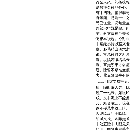
得至未來。能招後報
是故得名得非色心。
有十四種。謂得非得
身等類。是則一生之
尚已無量。況無量生
經部宗得既是假。但
業。假立爲種至未來
便根本後起。今對根
中藏識盛持以至來世
處。必爲精血四大所
來。常爲得繩之所連
還。現陰若壞名爲去
還。至無學果方名籠
返。陰質不續名空籠
夫。此五陰壞生有陰
印壞文成等者
云云
瓶二喩但喩因果。此
經二十七云。如蝋印
成。文非泥出不餘處
文。經合喩云。現在
終不變爲中陰五陰。
因現陰故生中陰陰。
印滅文成。名雖無差
中陰五陰非肉眼見天
如印。中陰生處義之