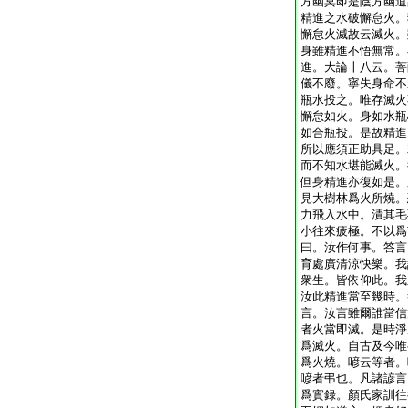
方幽冥即是陰方幽道
精進之水破懈怠火。
懈怠火滅故云滅火。
身雖精進不悟無常。
進。大論十八云。菩
儀不廢。寧失身命不
瓶水投之。唯存滅火
懈怠如火。身如水瓶
如合瓶投。是故精進
所以應須正助具足。
而不知水堪能滅火。
但身精進亦復如是。
見大樹林爲火所燒。
力飛入水中。漬其毛
小往來疲極。不以爲
曰。汝作何事。答言
育處廣清涼快樂。我
衆生。皆依仰此。我
汝此精進當至幾時。
言。汝言雖爾誰當信
者火當即滅。是時淨
爲滅火。自古及今唯
爲火燒。喭云等者。
喭者弔也。凡諸諺言
爲實録。顏氏家訓往