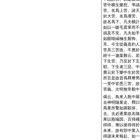
苦中横生樂想。準諸
苦。名爲上苦。諸天
於大苦。名爲壞苦。
故名爲下。凡夫横計
如以一睫毛置掌而不
損及不安。凡夫如手
如眼睛縁極生厭怖。
耳。今文從義直約人
苦具三苦故。不應於
經十一迦葉難云。若
下生苦。乃至於下五
耶。下生者三惡。中
應云於下樂中生於苦
所言是故昔爲釋摩男
一受中皆悉三苦。故
苦義。次明無常觀中
偈云。鳥來入瓶中羅
去神明隨業走。釋曰
爲業所繋如羅縠揜。
去。去必逐業故名隨
果以瓶喩因。言得繩
得得。漸以後得得於
未來。故有部中業入
得謝未來報起。如一