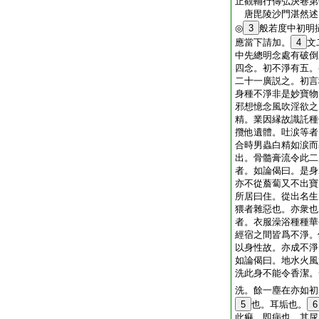
止觀輔行傳弘決卷第
唐毘陵沙門湛然
◎
3
般若度中初明
應當下請加。
4
文
中先總明念處有破倒
四念。初不淨有五。
二十一廣説之。初言
身種不淨非是妙寶物
邪想憶念風吹淫欲之
精。業因縁故識託種
攬他遺體。吐涙等者
合時男蟲白精如涙而
出。骨髓膏流令此二
者。如論偈曰。是身
亦不從薝蔔又不出寶
所居曰住。從出名生
猥者雜惡也。亦衆也
者。衣服澡浴種種華
經宿之間皆爲不淨。
以身性故。亦成不淨
如論偈曰。地水火風
洗此身不能令香潔。
洗。餘一塵在亦如初
5
也。耳垢也。
6
此痲。即病也。其尿