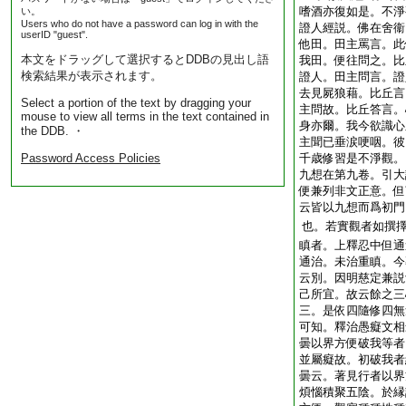
嗜酒亦復如是。不淨
い。
Users who do not have a password can log in with the
證人經説。佛在舍衞
userID "guest".
他田。田主罵言。此
本文をドラッグして選択するとDDBの見出し語
我田。便往問之。比
検索結果が表示されます。
證人。田主問言。證
去見屍狼藉。比丘言
Select a portion of the text by dragging your
主問故。比丘答言。
mouse to view all terms in the text contained in
身亦爾。我今欲識心
the DDB. ・
主聞已垂涙哽咽。彼
Password Access Policies
千歳修習是不淨觀。
九想在第九卷。引大
便兼列非文正意。但
云皆以九想而爲初門
也。若實觀者如撰
瞋者。上釋忍中但通
通治。未治重瞋。今
云別。因明慈定兼説
己所宜。故云餘之三
三。是依四隨修四無
可知。釋治愚癡文相
曇以界方便破我等者
並屬癡故。初破我者
曇云。著見行者以界
煩惱積聚五陰。於縁