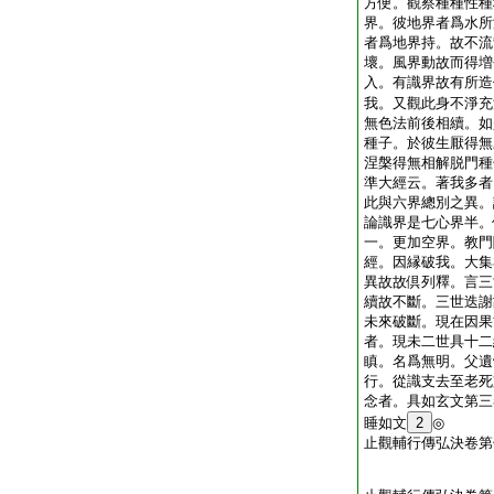
方便。觀察種種性種
界。彼地界者爲水所
者爲地界持。故不流
壞。風界動故而得増
入。有識界故有所造
我。又觀此身不淨充
無色法前後相續。如
種子。於彼生厭得無
涅槃得無相解脱門種
準大經云。著我多者
此與六界總別之異。
論識界是七心界半。
一。更加空界。教門
經。因縁破我。大集
異故故倶列釋。言三
續故不斷。三世迭謝
未來破斷。現在因果
者。現未二世具十二
瞋。名爲無明。父遺
行。從識支去至老死
念者。具如玄文第三
睡如文
2
◎
止觀輔行傳弘決卷第