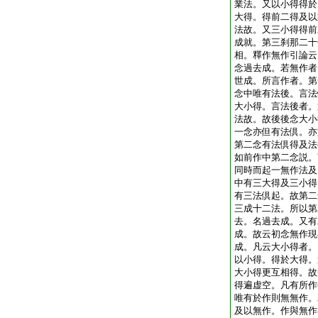
業法。又以小得得於
大得。得前二得及以
法故。又三小得得前
成就。第三刹那二十
相。釋作無作引論云
念過去成。若無作者
世成。所言作者。第
念中唯有法後。言法
大小得。言法後者。
法故。故後後念大小
一念亦但有法倶。亦
第二念有法倶得及法
如前作中第二念説。
同時而起一無作法及
中有三大得及三小得
有三法倶起。故第二
三成十二法。所以第
去。名過去成。又有
成。故云初念無作現
成。凡云大小得者。
以小得。得於大得。
大小得更互相得。故
得遍虚空。凡有所作
唯有於作則無無作。
及以無作。作與無作