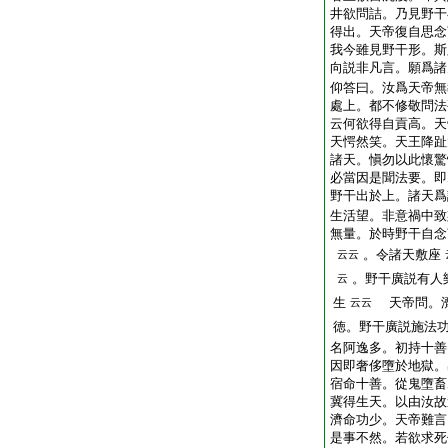
井欲問詰。乃見野干
得出。天帝復自思念
我今雖見野干形。斯
向説非凡言。願爲諸
仰答曰。汝爲天帝無
處上。都不修敬問法
云何欲得自貢高。天
天愕然笑。天王降趾
諸天。愼勿以此懷驚
必當因是聞法要。即
野干出於上。諸天爲
生活望。非意禍中致
無量。於時野干自念
。令諸天敷座
云云
。野干廣説有人
云
生
天帝問。濟
云云
徳。野干廣説施法
名阿逸多。初持十善
因即奢侈墮於地獄。
宿命十善。從鬼墮畜
冀得生天。以由汝故
濟命功少。天帝難言
是事不然。若欲求死