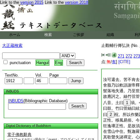
Link to the
version 2015
Link to the
version 2018
ホーム
検索
ご挨拶
組織
利
大正蔵検索
止觀輔行傳弘決 (No.
271
272
273
点:
無
/
有
]
[CITE]
punctuation
Hangul
Eng
TextNo.
Vol.
Page
汝可還去。苦不肯去
舍脂乃以軟語謝帝釋
髻落地失通。乃至世
INBUDS
故應訶之。絲竹弦管
INBUDS
(Bibliographic Database)
八音。土曰
1
塤。
Search
曰鼓。竹曰管絲曰絃
曰
2
柷。所以作樂
正性。移風易俗。今
狂逸壞正性。是故須
Digital Dictionary of Buddhism
在雪山中住。甄迦羅
電子佛教辭典
其歌聲失諸禪定。心
パスワードがない場合は「guest」でログインしてくださ