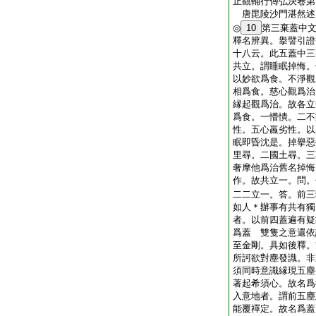
止觀輔行傳弘決卷第
唐毘陵沙門湛然
◎
10
第三棄蓋中
釋名辨異。擧譬引證
十八云。此五蓋中三
共立。謂睡眠掉悔。
以妙欲爲食。不淨觀
相爲食。慈心觀爲治
縁起觀爲治。故各立
爲食。一懵憒。二不
性。五心羸劣性。以
眠即昏沈是。掉擧惡
里尋。二國土尋。三
奢摩他爲治舊名掉悔
作。故共立一。問。
二二立一。答。前三
如人＊辦事有共有獨
者。以前四蓋遍有疑
爲蓋
雙隻之意還依
至金剛。具如後釋。
所訶欲對塵發識。非
須同時意識縁現五塵
著起希須心。故名爲
入意地者。謂前五塵
能覆禪定。故名爲蓋