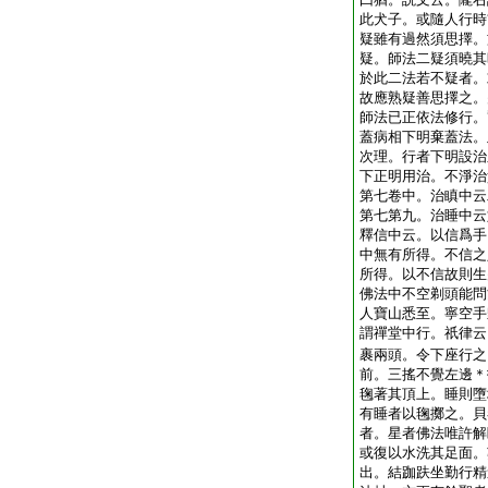
此犬子。或隨人行時
疑雖有過然須思擇。
疑。師法二疑須曉其
於此二法若不疑者。
故應熟疑善思擇之。
師法已正依法修行。
蓋病相下明棄蓋法。
次理。行者下明設治
下正明用治。不淨治
第七卷中。治瞋中云
第七第九。治睡中云
釋信中云。以信爲手
中無有所得。不信之
所得。以不信故則生
佛法中不空剃頭能問
人寶山悉至。寧空手
謂禪堂中行。祇律云
裹兩頭。令下座行之
前。三搖不覺左邊＊
毱著其頂上。睡則墮
有睡者以毱擲之。貝
者。星者佛法唯許解
或復以水洗其足面。
出。結跏趺坐勤行精