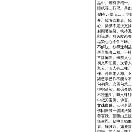
品中。若有皆増一。
睡眠等二行偈。具如
總有八偈
。大
云云
多。掉悔蓋相者。掉
心。攝猶不定況更掉
剃頭著袈裟。執持瓦
戲論法。放逸縱恣失
垢染心心不住三昧。
不解脱。欲得速利益
所言悔者二種。一掉
常懷怖畏。悔箭入心
初文即初意。次若人
九云。若人有二種。
作。是則愚人相。不
諸惡事已作不能令不
句初意。次四句第二
得宿命智。知億多劫
不證無生。時文殊師
中把刀害佛。佛言。
文殊白佛。云何名爲
佛因廣説一切諸法皆
善害我。菩薩由是照
無生忍。疑中言猶豫
者。爾雅云。如麂善
曰猶。説文云。隴右