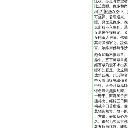
法杖。亦更有餘聖者
比丘喜睡。毱多和尚
樹
2
杖懸在空中。
可坐禪。若睡還來。
睡。見鬼見毱多。毱
鬼所殺不入生死。爲
丘還房坐禪得定。又
丘飽食入房睡。佛知
其房彈指寤之。説偈
言。汝維衞佛時作沙
飽食却睡不惟非常。
蟲中。五百萬歳常處
經百歳乃覺不求出家
睡不知厭足。比丘聞
成第四果。此乃聖者
中云雪山從鬼請偈者
中説。天帝拜畜爲師
憶念過去無數劫時。
一野干。而爲師子所
能得出。經於三日開
禍哉今日苦所逼。便
萬物皆無常。恨不以
十方佛。表知我心淨
名。肅然毛竪念古佛
著五欲自沈沒。即與