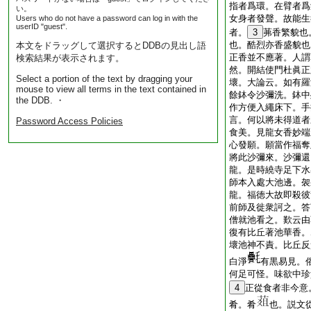
指者爲環。在臂者爲
い。
女身者發聲。故能生
Users who do not have a password can log in with the
userID "guest".
者。
3
茀香繁貌也
也。酷烈亦香盛貌也
本文をドラッグして選択するとDDBの見出し語
正香並不應著。人謂
検索結果が表示されます。
然。開結使門杜眞正
Select a portion of the text by dragging your
壞。大論云。如有羅
mouse to view all terms in the text contained in
餘鉢令沙彌洗。鉢中
the DDB. ・
作方便入繩床下。手
言。何以將未得道者
Password Access Policies
食美。見龍女香妙端
心發願。願當作福奪
將此沙彌來。沙彌還
龍。是時繞寺足下水
師本入處大池邊。袈
龍。福徳大故即殺彼
前師及徙衆訶之。答
僧就池看之。歎云由
復有比丘著池華香。
壞池神不責。比丘反
白淨
有黒易見。
何足可怪。味欲中珍
4
正從食者非今意
肴。肴
也。説文