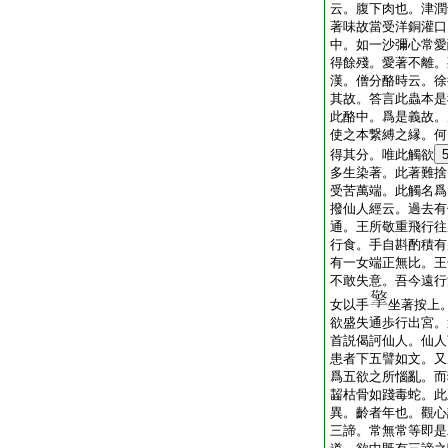
云。腹下肉也。津潤
著味故當受洋銅灌口
中。如一沙彌心常愛
得餘殘。愛著不離。
漢。僧分酪時云。徐
其故。答言此蟲本是
此酪中。爲是義故。
使之本繋縛之縁。何
得其分。唯此觸欲
多生染著。此著難捨
受苦萬端。此觸名爲
撥仙人經云。過去有
通。王所敬重飛行往
行食。手自斟酌積有
有一女端正無比。王
不敢失意。吾今遠行
女以手
坐著按上
欲盛失通歩行出宮。
首説偈訶仙人。仙人
患者下五譬如文。又
爲五欲之所惱亂。而
齧枯骨如踐毒蛇。此
異。齡者年也。觀心
三諦。常無常等即是