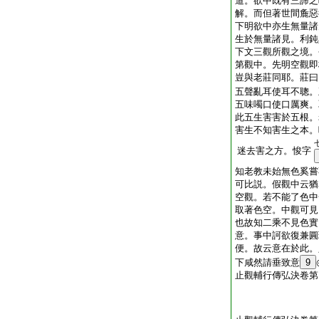
道。欲中既有三諦之
解。而但著世間麁惡
下明欲中亦生無量諸
生於無量諸見。利鈍
下文三觀所觀之境。
第觀中。先明空觀即
豈與老莊同耶。莊曰
五聲亂耳使耳不聰。
五味噣口使口厲爽。
此五生害害於五根。
害生不知害生之本。
迷去害之方。悛字
知老教未始無色奚嘗
可比説。假觀中云猶
空觀。若不能了色中
取著色空。中觀可見
也故知二乘不見色實
意。事中訶欲復兼圓
便。故云意在於此。
下咸然請垂致意
9
止觀輔行傳弘決卷第