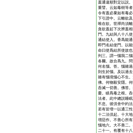
蓋通違順對定以説。
重譬。云如毒樹等者
令有蓋必棄如有毒必
下引證中。云離欲及
唯在欲。世禪尚須離
貪欲蓋起下次辨蓋相
門。九結與八十八使
通結使入。香爲能通
即門名結使門。以能
命曰使爲結所使故也
列三。謂一惱我二惱
各爾。故合爲九。問
何名惱。答。惱雖過
則生於惱。及以過去
雖有惱境惱心不生。
佛。何物殺安隱。何
呑滅一切善。佛答。
憂。瞋爲毒之根。呑
法者。此中總説睡眠
不息。彼倶舍中約法
若有皆増一以通三性
十二法倶起。十大地
増惡作。不善心所有
惱地六。大不善二。
二十一。有覆有十八