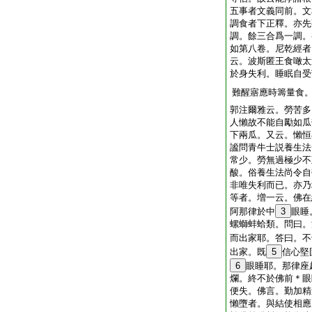
五事者文義同前。文
調食者下正釋。亦先
調。餘三合爲一調。
如第八卷。尼乾經者
云。波斯匿王食噉太
於身失利。睡眠自受
難醒寤應時籌量食
郭注爾雅云。勞苦多
人懶故不能自勵如瓜
下兩瓜。又云。懶恒
謐問青牛士説養生法
常少。勞無過極少不
酸。俗養生法尚令自
非唯失利而已。亦乃
等者。増一云。佛在
阿那律於中
3
眼睡
螺螄蚌蛤類。問曰。
而出家耶。答曰。不
出家。既
5
信心堅
6
眼睡耶。那律座
爛。終不於佛前＊眼
便失。佛言。勤加精
懶墮者。與結使相應