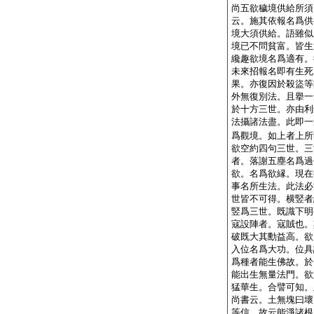
尚五欲穢境供給所須
云。施其依報名爲供
境大須供給。語雖似
境已不問貧富。皆生
纔趣欲境名爲適有。
未來招報名即有生死
果。亦復因於殺盜等
外無復別法。且擧一
於十方三世。亦由利
法攝諸法盡。此即一
爲觀境。如上者上所
欲空約四句三世。三
者。落謝五塵名爲過
欲。名爲欲縁。現在
事名所生法。此法必
世皆不可得。横竪者
竪爲三世。既識下明
寇設陣者。寇賊也。
破既大其勳益高。欲
入位名爲大功。位具
爲種者能生佛故。於
能出生無量法門。欲
猛華生。合譬可知。
尚書云。土無塊曰壞
等信。故云能淨諸根