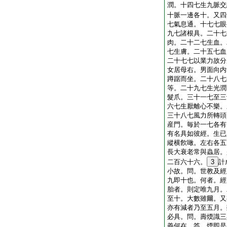
潤。十四七生九脈交
十脈一邊各十。又四
七氣息通。十七七眼
九七諸根具。二十七
肉。二十二七生血。
七生膚。二十五七血
二十七七以業力故分
女居母右。男面向内
蹲踞而坐。二十八七
等。二十九七生光潤
髮爪。三十一七至三
六七生厭離心不樂。
三十八七風力所轉頭
産門。毎於一七各有
有名具如彼經。生已
縱横飮噉。左右各五
長大衰老常與蟲居。
二百六十六。
3
計
小故。問。世教及經
九即十也。何者。經
胎者。則定唯九月。
至十。大數雖爾。又
亦有減者乃至五月。
必具。問。壽煗識三
義何在。答。煗即是