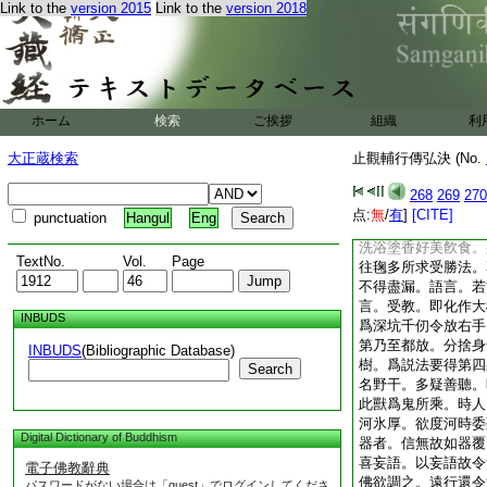
去。華嚴信爲道元功
Link to the
version 2015
Link to the
version 2018
羅漢已。四智究竟二
乘之道。故自述云。
三菩提。言以信得入
而生信心。安能至法
者。第一本云。有老
ホーム
検索
ご挨拶
組織
利
識。在僧伽藍爲小沙
令其坐已即以毛毱著
大正蔵検索
止觀輔行傳弘決 (No.
初果。以信心故即獲
得初果。沙彌復弄之
268
269
270
之至第四果。毱多教
点:
無
/
有
]
[CITE]
punctuation
Hangul
Eng
云。南天竺有族姓子
洗浴塗香好美飮食。
TextNo.
Vol.
Page
往毱多所求受勝法。
不得盡漏。語言。若
言。受教。即化作大
INBUDS
爲深坑千仞令放右手
第乃至都放。分捨身
INBUDS
(Bibliographic Database)
樹。爲説法要得第四
Search
名野干。多疑善聽。
此獸爲鬼所乘。時人
河氷厚。欲度河時委
Digital Dictionary of Buddhism
器者。信無故如器覆
喜妄語。以妄語故令
電子佛教辭典
佛欲調之。遠行還令
パスワードがない場合は「guest」でログインしてくださ