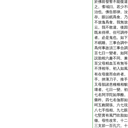
於佛前發誓不能復違
之。耆域曰。若少不
治也。佛告那律。汝
存。眼以眠爲食。乃
不放逸爲食。我無放
云。我不敢違。後因
既未得禪。但可調停
者。必是鬼也。如下
不眠睡。三事合調中
爲何事故須三事合調
言七日一變者。如阿
説胎相六趣不同。兼
至父母精血互有無等
不淨相等。初入如風
有在母腹而命終者。
手。挾薄刀子。推手
又母胎諸患種種相貌
壞者。七日一變。初
七名阿浮陀如厚酪。
藥杵。四七名伽那如
呵五皰開張。六七現
八七手指相。九七眼
七堅實有風門吹胎如
徹。母性改常。十二
三支節一百孔穴。十