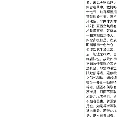
者。未見今家始終大
簡旨在其中。故於略
十七云。如禪棄蓋攝
智慧觀於五蓋。無所
諸法空。非内非外亦
相則知五蓋空無所有
相是禪實相。菩薩亦
一相無相依之修入。
四念亦復如是。次廣
即指最初一念欲心。
必能次第生於欲果。
云一切法之根本。言
終諸法也。故云如初
不知故便謂輕心其過
法具足。即驚怖毛竪
試歇熱等者。蘊積欲
之似如稍歇。續起續
曾於一餐食一啜飮頃
等者。隱匿不與取名
護者是。對面不與取
所護之境者是也。逼
不願者是也。貿謂於
是也。如是等者等取
遂欲事者。若得此境
供。以卑資尊曰養。