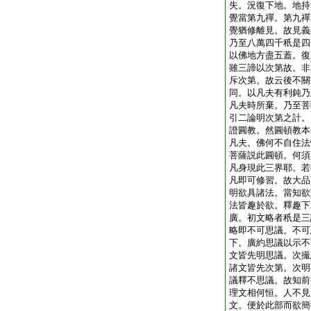
失。況復下地。地持
覺當第九禪。第九禪
覺猶修離見。故見義
乃至八萬四千秖是四
以佛地方盡五蓋。復
雖三諦以次第故。非
斥次第。故云後不關
同。以凡夫有利鈍乃
凡夫時所棄。乃至菩
引二論明次第之計。
證圓教。然圓頓教本
凡夫。佛何不自住法
菩薩説此圓頓。何須
凡身現此三界耶。若
凡即可修習。故大品
明欲具諸法。當知欲
法皆趣於欲。釋趣下
廣。初文略者秖是三
略即不可思議。不可
下。廣約思議以示不
文皆先明思議。次撮
諸文皆先次第。次明
議釋不思議。故知前
理文相何恒。人不見
文。便於此部而欲簡