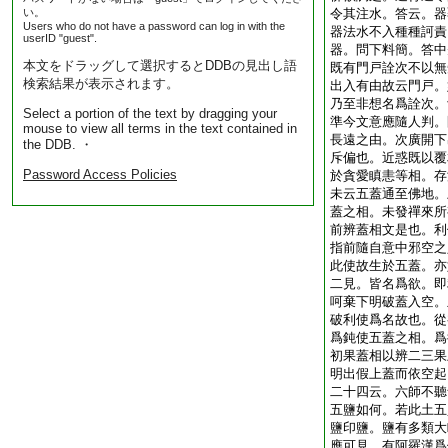
い。
令其注水。答云。器
Users who do not have a password can log in with the
器法水不入種種訶責
userID "guest".
器。問下料簡。答中
本文をドラッグして選択するとDDBの見出し語
既有門戸詮次不以無
検索結果が表示されます。
出入有由故云門戸。
乃至非想名爲詮次。
Select a portion of the text by dragging your
準今文意應隨人判。
mouse to view all terms in the text contained in
長遠之由。次廣開下
the DDB. ・
斥偏也。近惑既以覆
Password Access Policies
於貪愛瞋恚等相。存
未云五蓋通至佛地。
蓋之相。未發禪來所
前辨蓋相文是也。利
指前隨自意中邪空之
此使故生於五蓋。亦
二見。皆名爲欲。即
呵棄下明破蓋入空。
破利使爲名故也。從
爲鈍使五蓋之相。爲
初果蓋相以辨二三果
明出假上蓋而依空起
二十四云。六師不聽
五鹽如何。若此土五
鹽印鹽。鹽有多類大
應可見。有阿羅漢爲