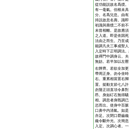
從功能説故名爲煗。
有一毫氣。但根未具
分。名爲兒息。由有
持説故息名壽。識即
初識與壽煗二不前不
未曾相離。是故應須
之入道。即是依因死
法由之而生。乃至成
能調凡夫三事成聖人
入定時下正明調法。
故禪門中調身云。夫
無妨。若半加以左壓
右髀齊。若欲全加更
帶周正身。勿令坐時
右。重累相當置右脚
置。挺動支節七八許
勿聳正頭直項令鼻對
昂。身如矴石無得騷
相。調息者身既調已
恣而出。使身中百脈
口鼻中内清氣。如是
亦足。次閉口脣齒纔
纔令斷外光。次簡息
入定。次調心者。一