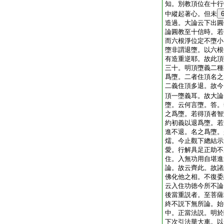
知。別教頂位在十行
中縱起著心。但未
造過。大論云下出圓
論圓教至十信時。若
而六根淨位定不墮小
墮非謂退墮。以六根
有造重逆耶。故此頂
三十。明頂墮義二種
爲墮。二者住頂名之
二義住頂多退。故今
頂一墮義耳。故大論
墮。云何言墮。答。
之爲墮。若得頂者智
約初義以退爲墮。若
進不退。名之爲墮。
燸。今止觀下總結示
愛。行解具足正助不
住。入無功用自堪進
論。故云齊此。故諸
佛化他之相。不復委
云入住功徳今所不論
後當重説者。至菩薩
終不説下無所論。始
中。正當法説。明於
下次引法華大車。以