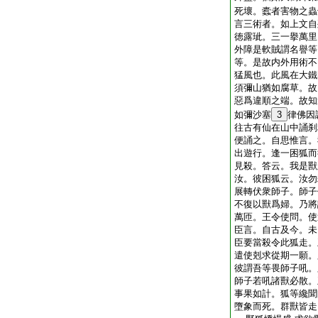
死壞。蠹者害物之蟲
言三術者。如上文自
徳露玼。三一擧萬里
外障是軟賊謂名譽等
等。是故内外用術不
猛風也。此風在大鐵
須彌山猶如腐草。故
惡爲違順之端。故知
如彌沙塞
3
律佛因
往古有仙在山中誦刹
便誦之。自思惟言。
出遊行。逢一困狐而
見殺。答云。我是獸
汝。彼困狐云。汝勿
展轉伏衆師子。師子
不復以獸爲婦。乃將
萬匝。王令使問。使
臣言。自古及今。未
臣要當殺令此狐走。
遣使剋求從期一願。
彼謂吾等畏師子吼。
師子若吼諸獸必散。
事果如計。狐等纔聞
墮象而死。群獸皆走