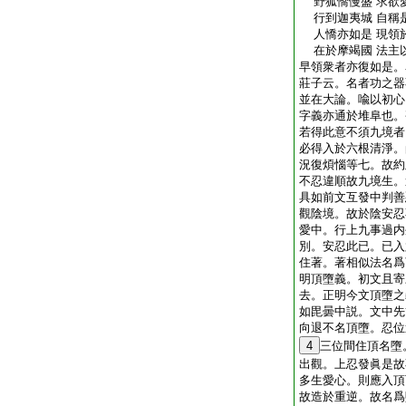
野狐憍慢盛 求欲
行到迦夷城 自稱
人憍亦如是 現領
在於摩竭國 法主
早領衆者亦復如是。
莊子云。名者功之器
並在大論。喩以初心
字義亦通於堆阜也。
若得此意不須九境者
必得入於六根清淨。
況復煩惱等七。故約
不忍違順故九境生。
具如前文互發中判善
觀陰境。故於陰安忍
愛中。行上九事過内
別。安忍此已。已入
住著。著相似法名爲
明頂墮義。初文且寄
去。正明今文頂墮之
如毘曇中説。文中先
向退不名頂墮。忍位
4
三位間住頂名墮
出觀。上忍發眞是故
多生愛心。則應入頂
故造於重逆。故名爲