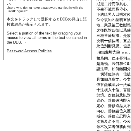
い。
戒定二行而停其心。
Users who do not have a password can log in with the
不生不滅而爲停心。
userID "guest".
下約陰界入以明次位
本文をドラッグして選択するとDDBの見出し語
位今復約凡聖明五陰
検索結果が表示されます。
地二乘及後三教斷惑
之後既對四徳以爲佛
Select a portion of the text by dragging your
三種菩薩所攝。是故
mouse to view all terms in the text contained in
次明十信位者。五品
the DDB. ・
此位別斷見思。但是
Password Access Policies
冶鐵麁垢先除
云云
根爲圓。仁王長別三
是漸頓。云何釋位即
證法華。如何離開分
一切諸位無有十信破
具如四念處文。今文
依菩薩戒疏以十法成
十法横入十信。言豎
於境。次修慈悲以對
進心。善修破法即入
定心。善修道品入不
向心。善修諸位入護
戒心。善修安忍即入
次第及名不同。今云
餘不次第者但將向列