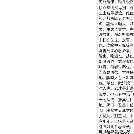
究竟清淨。斷最後微
頂與無明父母別。是
上士名等覺位。此位
智。無所斷者名無上
名。謂理大願大。莊
大。用大權實大。利
法成乘。釋名對義亦
中初亦先法。次譬。
也。次喩中云鋒等者
聰善於聽心敏於事。
智也。喩過也。越也
即徹過也。亦深邃也
好音。術者道藝也。
即齊魏所都。大興佛
地。護時人意不出其
也。輩也。武津歎曰
津人也。武津是所居
太早。但云有智
2
十地法門。驚異心目
地。師曰。吾是十信
聞。著願文者其文現
人將此以對三術。非
意永別。三術是天台
引彼對此多恐未便。
用誡後學善須決擇。