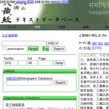
Link to the
version 2015
Link to the
version 2018
云發願者破邪願罪。
若能下正釋圓位。於
入品位。由此五法助
由此五。一一品文皆
品引文。據疏分文乃
四信者。一者一念隨
ホーム
検索
ご挨拶
組織
利
者廣爲他説。四者深
品之初。兩處隨喜文
大正蔵検索
止觀輔行傳弘決 (No.
初品。第三品引文中
者。此第三品觀行猶
380
381
382
心。觀心成就方行第
点:
無
/
有
]
[CITE]
punctuation
Hangul
Eng
即。故云旁行。至第
人起立僧坊。供養讃
TextNo.
Vol.
Page
六。豈執第三永令捨
令行。故修行者應善
未遲。初心行人必以
INBUDS
進否應止應行。又此
五悔。況常人乎。以
INBUDS
(Bibliographic Database)
念處中以此五品擬五
Search
相云何。初三藏教以
除於疑散。三藏以不
除於雜染。三藏以慈
Digital Dictionary of Buddhism
治祕法恚。三藏以因
治無明暗。三藏以念
電子佛教辭典
除於事相。若爾。通
パスワードがない場合は「guest」でログインしてくださ