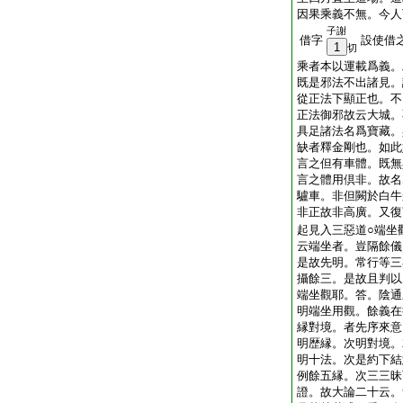
因果乘義不無。今人
子謝
借字
設使借
1
切
乘者本以運載爲義。
既是邪法不出諸見。
從正法下顯正也。不
正法御邪故云大城。
具足諸法名爲寶藏。
缺者釋金剛也。如此
言之但有車體。既無
言之體用倶非。故名
驢車。非但闕於白牛
非正故非高廣。又復
起見入三惡道○端坐
云端坐者。豈隔餘儀
是故先明。常行等三
攝餘三。是故且判以
端坐觀耶。答。陰通
明端坐用觀。餘義在
縁對境。者先序來意
明歴縁。次明對境。
明十法。次是約下結
例餘五縁。次三三昧
證。故大論二十云。