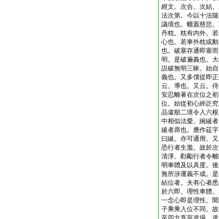
經文。次合。次結。
法次第。今以十法隨
議境也。幰蓋慈悲。
丹枕。枕有内外。若
心也。若車外枕或動
也。破塞存通即塞而
明。是破遍義也。大
説破無明三昧。始自
義也。又多僕從即正
云。導也。又云。侍
安忍離著在次位之初
位。始從初心終訖究
品違順二境令入六根
中相似法愛。綩綖者
綖者席也。應作莚字
曰綖。亦可通用。又
恐行者生濫。故於次
清淨。勸勵行者令離
明車體及以具度。後
無所渉運義不成。是
結位者。夫有心者悉
於六即。理性車體。
一念心即是理性。聞
子乘乘入位不同。故
至四方直至道場。道