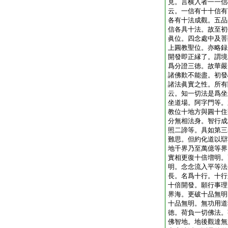
見。言横入者一一信
云。一信有十十信有
各有十法成觀。五品
信各具十法。故至初
眞位。四念處中及菩
上圓教聖位。亦略録
開發即正縁了。謂境
爲分證三徳。故華嚴
諸佛歎不能盡。初發
諸法眞實之性。所有
云。知一切法是爲坐
坐道場。阿字門等。
教位十地方與圓十住
分無相法身。智行成
照二諦等。具如第三
難思。但約化道以辯
地千界乃至萬億等界
實相更復十倍増明。
明。念念流入平等法
長。名爲十行。十行
十倍開發。願行事理
界海。更破十品無明
十品無明。無功用道
徳。荷負一切佛法。
佛智地。地後觀達無