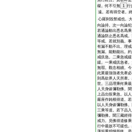
礙。何不引無
1
行
遠。若有得空者。
心羅刹毀禁戒也。
向論持。次一向論犯
若通論動出悉名爲乘
通論防止悉名爲戒。
等戒。若就別義。事
有漏不動不出。理戒
無漏。能動能出。約
戒倶急。二乘急戒緩
緩。一乘戒倶急者。
無瑕。觀念相續。今
此業最強
強者先牽必
則爲欲界人天所牽。
世。三品理乘何乘最
人天身値彌勒佛。聞
上品出假乘急。以人
嚴座作鈍根得道。若
以人天身値彌勒佛。
三乘等道。若下品入
彌勒佛。聞三藏經得
戒力。見佛得道
修乘
行中最故不可緩也。
薄垢重煩惱所使。是