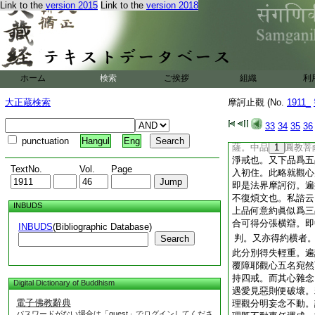
Link to the
version 2015
Link to the
version 2018
差。又知持事戒有三
得人報。下品得修羅
退人。犯下退修羅。
輕者入餓鬼道。次者
獄道。中品又多種。
也。上品又多種。謂
ホーム
検索
ご挨拶
組織
利
又持理戒空假中三品
三品者。下品爲聲聞
大正蔵検索
摩訶止觀 (No.
1911_
通教菩薩。退則傳傳
爲三藏菩薩。中品爲
33
34
35
36
爲別教菩薩。即中三
punctuation
Hangul
Eng
薩。中品
1
圓教菩
淨戒也。又下品爲五
TextNo.
Vol.
Page
入初住。此略就觀心
即是法界摩訶衍。遍
不復煩文也。私諮云
INBUDS
上品何意約眞似爲三
合可得分張横辯。即
INBUDS
(Bibliographic Database)
判。又亦得約横者
Search
此分別得失輕重。遍
覆障耶
觀心五名宛然
持四戒。而其心雜念
Digital Dictionary of Buddhism
遇愛見惡則便破壞。
電子佛教辭典
理觀分明妄念不動。
パスワードがない場合は「guest」でログインしてくださ