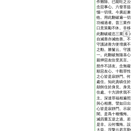
作難除。已能吐之云
念惡事心。六發菩提
惱一切境。今廣起兼
他。用此翻破遍一切
功補過者。昔三業作
口意策勵不休。非移
此翻破縱恣三業
6
自滅善亦滅他善。不
守護諸善方便増廣不
之勳。勝鬘云。守護
一。此翻破無隨喜心
親狎惡友信受其言。
慈作不請友。念無礙
順惡友心。十觀罪性
之心皆是寂靜門。何
處住。知此貪瞋住於
顛倒住於身見。身見
住處。十方諦求我不
主。深達罪福相遍照
與心相應。譬如日出
心皆是寂靜門。示寂
闇。是爲十種懺悔。
滅四重五逆之過。若
是非。云何懺悔。設
大益。涅槃云
若言勤