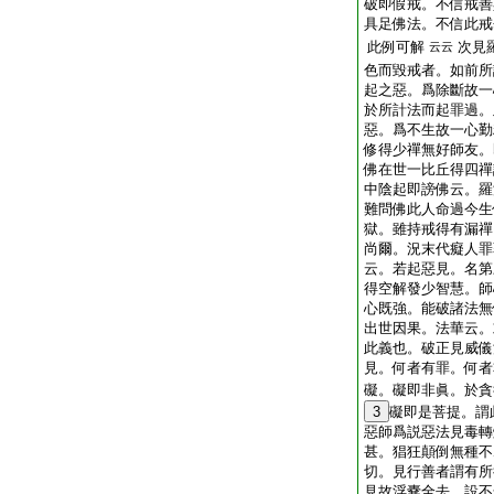
破即假戒。不信戒善
具足佛法。不信此戒
此例可解
次見
云云
色而毀戒者。如前所
起之惡。爲除斷故一
於所計法而起罪過。
惡。爲不生故一心勤
修得少禪無好師友。
佛在世一比丘得四禪
中陰起即謗佛云。羅
難問佛
此人命過今生
獄。雖持戒得有漏禪
尚爾。況末代癡人罪
云。若起惡見。名第
得空解發少智慧。師
心既強。能破諸法無
出世因果。法華云。
此義也。破正見威儀
見。何者有罪。何者
礙。礙即非眞。於貪
3
礙即是菩提。謂
惡師爲説惡法見毒轉
甚。猖狂顛倒無種不
切。見行善者謂有所
見故浮嚢全去。設不