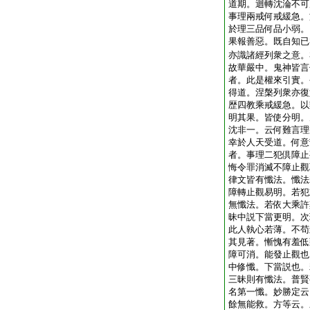
道期。迴轉沈淪不可
事理兩戒何戒緩急。
於理三品何品小弱。
果報善惡。既自知已
亦識諸經列衆之意。
故華嚴中。鬼神皆言
者。此是權來引實。
得道。涅槃列衆亦復
歴四教乘戒緩急。以
明其果。皆使分明。
沈非一。云何難言理
幸於人天受道。何意
者。事理二犯倶障止
悔令罪消滅不障止觀
律文皆有懺法。懺法
障轉止觀易明。若犯
無懺法。若依大乘許
昧中説下當更明。次
此人執心若薄。不苟
其見著。慚愧有羞低
障可消。能發止觀也
中修懺。下當説也。
三昧則有懺法。普賢
名第一懺。妙勝定云
餘無能救。方等云。