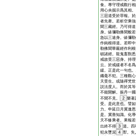
食。專守理戒觀行相
用心
央掘示爲其相。
三惡道受於罪報。於
者先牽。若析空乘強
聞三藏經。乃可得道
身。値彌勒佛聞般若
急以三途身。値彌勒
作鈍根得道。若即中
勒佛聞華嚴經作利根
頓諸經。龍鬼畜獸悉
戒故受三惡身。持理
云。於戒緩者不名爲
緩。正是此一句也。
纖毫不犯。三種觀心
天受生。或隨禪梵世
説法度人。而於其等
不能開解。振丹一國
不聞不見。
2
樂著
受。是此意也。譬如
力。申延日月冀逢恩
是。冀善知識。化導
天不修乘者。果報若
出終不得
3
道。四
犯永墜泥
4
犁。失