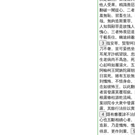
他人受果。精識善惡
翻破一闡提心。二者
羞無恥。習畜生法。
哉。無鉤造斯重罪。
人知我顯罪是故愧人
愧心。三者怖畏惡道
千載長往。幽途綿邈
3
筏安寄。賢聖呵
刀不奢。豈可晏然坐
耳尾牙詐眠望脱。忽
生老病尚不爲急。死
心起時如履湯火。五
阿輸柯王聞旃陀羅朝
日當死。雖有五欲無
到懺悔。不惜身命。
念如彼怖王。以此翻
者當發露莫覆瑕疵。
根露條枯源乾流竭。
葉頭陀令大衆中發露
露。其餘行法但以實
4
隱有癰覆諱不治
心也
五斷相續心者。
造新。乃是懺悔。懺
得原。更作則重。