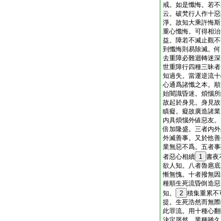
戒。如是懺悔。若不
云。破梵行人作十惡
淨。故知大乘許悔斯
重心懺悔。可得相治
益。障若不滅止觀不
到懺悔則易除滅。何
去重障必難迴轉迷深
世重障行四種三昧者
知過失。當運逆流十
心通爲諸懺之本。順
始闇識昏迷。煩惱所
故起於身見。身見故
瞋癡。癡故廣造諸業
内具煩惱外値惡友。
倍加隆盛。三者内外
外滅善事。又於他善
業無惡不爲。五者事
者惡心相續
1
書夜
欲人知。八者魯扈底
慚無愧。十者撥無因
種順生死流昏倒造惡
知。
2
積集重累不
提。生死浩然而無際
此罪流。用十種心翻
決定孱然。業種雖久