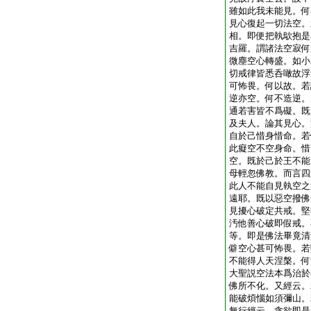
雖如此我未能見。何
見心復起一切法空。
相。即便把執歍抱是
吉羅。謂諸法空寂何
微塵空心轉盛。如小
切戒律皆悉呑噉故浮
可怖畏。何以故。若
逆亦空。何不造逆。
通若害皆不爲礙。既
及夫人。論其見心。
自於己惜身惜命。若
此癡空不空身命。惜
空。既於己於王不能
母輕忽佛教。而言四
此人不能自見執空之
遠耶。既以惡空撥佛
見擾心破定共戒。堅
汚他善心破即假戒。
等。即是佛法畢竟清
僻空心甚可怖畏。若
不能得人天涅槃。何
大聖説空法本爲治於
佛所不化。又經云。
能破煩惱如須彌山。
無行經云。貪欲即是