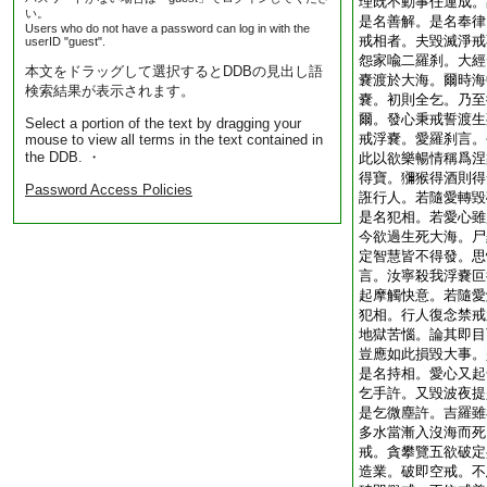
理既不動事任運成。
い。
是名善解。是名奉律
Users who do not have a password can log in with the
戒相者。夫毀滅淨戒
userID "guest".
怨家喩二羅刹。大經
本文をドラッグして選択するとDDBの見出し語
嚢渡於大海。爾時海
検索結果が表示されます。
嚢。初則全乞。乃至
爾。發心秉戒誓渡生
Select a portion of the text by dragging your
戒浮嚢。愛羅刹言。
mouse to view all terms in the text contained in
the DDB. ・
此以欲樂暢情稱爲涅
得寶。獼猴得酒則得
Password Access Policies
誑行人。若隨愛轉毀
是名犯相。若愛心雖
今欲過生死大海。尸
定智慧皆不得發。思
言。汝寧殺我浮嚢叵
起摩觸快意。若隨愛
犯相。行人復念禁戒
地獄苦惱。論其即目
豈應如此損毀大事。
是名持相。愛心又起
乞手許。又毀波夜提
是乞微塵許。吉羅雖
多水當漸入沒海而死
戒。貪攀覽五欲破定
造業。破即空戒。不