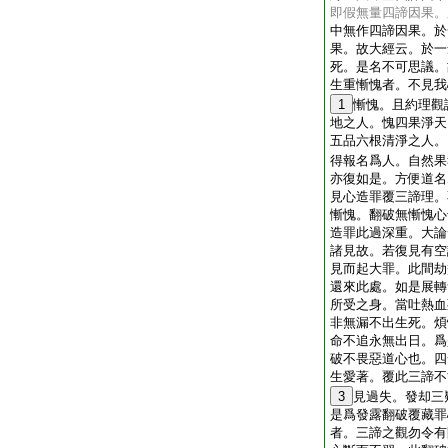
即假無量四諦因果。
中無作四諦因果。於
果。故大經云。於一
死。是名不可思議。
生重慚愧者。不見我
1
慚愧。且約理觀
地之人。愧四果淨天
五品六根清淨之人。
得報名爲人。自然果
亦復如是。方便道名
見心造罪覆三諦理。
慚愧。翻破無慚愧心
造罪此過深重。大論
諸見故。若復見有空
見而起大罪。此間劫
還來此處。如是展轉
所受之身。當吐熱血
非無漏不出生死。煩
命不追永無出日。爲
破不畏惡道心也。四
生愛著。覆此三諦不
3
見過失。發却三
是爲發露翻破覆藏罪
者。三諦之觀勿令有