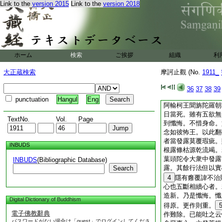
Link to the
version 2015
Link to the
version 2018
翻破一闡提心。二者
羞無恥。習畜生法。
哉。無鉤造斯重罪。
人知我顯罪是故愧人
愧心。三者怖畏惡道
千載長往。幽途綿邈
ホーム
検索
ご挨拶
組織
利
3
筏安寄。賢聖呵
刀不奢。豈可晏然坐
大正蔵検索
摩訶止觀 (No.
1911_
耳尾牙詐眠望脱。忽
生老病尚不爲急。死
36
37
38
39
心起時如履湯火。五
punctuation
Hangul
Eng
阿輸柯王聞旃陀羅朝
日當死。雖有五欲無
TextNo.
Vol.
Page
到懺悔。不惜身命。
念如彼怖王。以此翻
者當發露莫覆瑕疵。
INBUDS
根露條枯源乾流竭。
葉頭陀令大衆中發露
INBUDS
(Bibliographic Database)
露。其餘行法但以實
Search
4
隱有癰覆諱不治
心也
五斷相續心者。
造新。乃是懺悔。懺
Digital Dictionary of Buddhism
得原。更作則重。
電子佛教辭典
作難除。已能吐之云
パスワードがない場合は「guest」でログインしてくださ