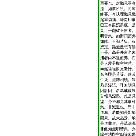
重罪也。次懺見罪者
流。如前所説。向運
使罪。今扶理懺見懺
起重煩惱。應傍用事
巴豆令黈瀉盡底。是
見。一翻破不信者。
明苦集。如欝頭藍弗
如佛。不識苦集。報
想定。雖無麁想有細
不受。高著外道尚未
淺者尚不逮藍弗。而
是人愛著觀空智慧。
而起違從依見造行。
名色即是苦等。迷苦
生死。流轉相續。豈
乃是漫語。呼無明見
因計因。名爲戒取豈
苦報爲涅槃。此是見
盜。身邊邪見其事可
集。非滅道也。尚非
道滅。若能如是即知
因果。故大品云。般
是道非道。是爲深識
非但知無明苦集。亦
縁生法即空四諦因果