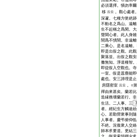
必須選擇。愼勿率爾
移
。觀心處者
云云
深邃。七種方便絶跡
不動名之爲山。遠離
生不起稱之爲閑。大
聲聞心者。此人身雖
鬧爲不憒鬧。非遠離
二乘心。是名遠離。
即是出假之觀。此觀
聚落並。出假之觀安
擻無知。淨道種智。
即從假入空觀也。寺
一室。假是囂塵能即
處也。安三諦理是止
房隱密室
。○
云云
禪由來甚矣。蘭若比
造縁務壞蘭若行。非
生活。二人事。三
者。經紀生方觸途紛
心。若勤營衆事則隨
人事者。慶弔俯仰低
不絶。況復衆人交絡
師本求要道。更結三
之。倒裳索領鑚火求