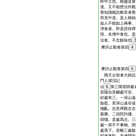
即中士也。檀越送食
達。又不能歴法作觀
善知識能説般若者
善
而見中道。是人根鈍
如人不能如上兩事。
淨食者。即是證得禪
悟。名僧中食也。是
法食。不念餘味也
摩訶止觀卷第四
4
摩訶止觀卷第四
5
隋天台智者大師説
門人灌頂記
◎
6
第三閑居靜處
若隨自意觸處可安。
好處有三。一深山遠
伽藍。若深山遠谷途
惱亂。恣意禪觀念念
最勝。二頭陀抖摟。
煩惱。是處爲次。三
處一房不干事物。閉
處爲下。若離三處餘
招過來恥。市邊鬧寺