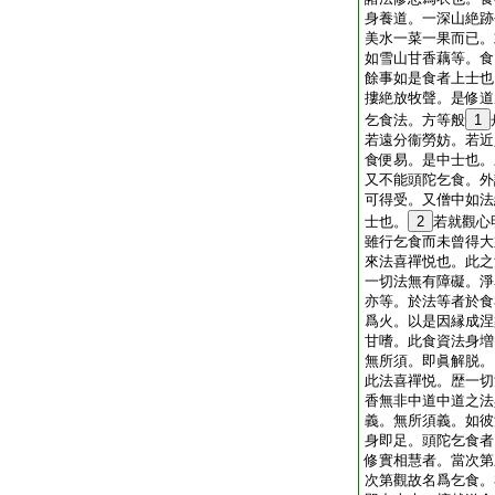
身養道。一深山絶跡
美水一菜一果而已。
如雪山甘香藕等。食
餘事如是食者上士也
摟絶放牧聲。是修道
乞食法。方等般
1
若遠分衞勞妨。若近
食便易。是中士也。
又不能頭陀乞食。外
可得受。又僧中如法
士也。
2
若就觀心
雖行乞食而未曾得大
來法喜禪悦也。此之
一切法無有障礙。淨
亦等。於法等者於食
爲火。以是因縁成涅
甘嗜。此食資法身増
無所須。即眞解脱。
此法喜禪悦。歴一切
香無非中道
中道之法
義。無所須義。如彼
身即足。頭陀乞食者
修實相慧者。當次第
次第觀故名爲乞食。