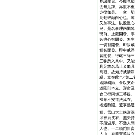
見諸龍鬼。今觀見如
去無足跡。亦復不至
亦復如是。一空一切
此翻破顛倒心也。運
又加事法。以殷重心
兒。是名事理兩懺障
現前。止觀開發。事
智他心智開發。無生
一切智開發。即假戒
種智開發。即中戒淨
智開發。得此三諦三
三昧悉入其中。又能
具足故名爲止
又能具
爲觀。故知持戒清淨
縁。意在此也○第二
遮障醜陋。食以支命
道隆則本立。形命及
食已得阿耨三菩提。
裸餒不安道法焉在。
者遮醜陋。遮寒熱遮
種。雪山大士絶形深
席被鹿皮衣。無受持
不須温厚。不遊人間
人也。十二頭陀但畜
入山。被服齊整故立