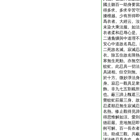
國土聽百一助身要當
得
多求。多求辛苦守
擾檀越。少有所得即
爲衣者。大經云。汝
未染大乘法服。如法
衣者柔和忍辱心是。
二邊麁獷與中道理不
安心中道故名爲忍。
二死故名滅。寂滅忍
衣。除五住故名障熱
寒無生死動。亦無空
蚊虻。此忍具一切法
具諸相。但空則無。
於十方。微妙淨法身
身。寂忍一觀具足衆
飾。非九七五割截所
也。蔽三諦上醜遮三
覺蚊虻莊嚴三身。故
忍柔順忍無生寂滅忍
名熱。修止觀得見諦
得思惟解如涼。愛則
徳莊嚴。意地無惡即
例可解。百一長衣者
法。助成三觀。共蔽
諸法修忍爲衣也。食