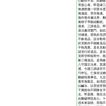
心斷而不習。此翻破
菩提心者。即是縁三
無邊愍傷一切普令度
無邊故。罪亦無邊。
無作善亦遍法界。翻
奏師子琴餘絃斷絶。
過者。三諦道品。即
道法趣涅槃門。如此
功補過。昔執於見謂
不修道品。設令動有
於見動亦不能修道品
不執爲實。是名見動
諸見行於道品。是名
見即空即假即中。既
修三種道品。是爲修
八守護正法者。昔護
通。今護三諦諸空不
巧申弘。亡身存法猶
翻破毀善事也。九念
毒常無厭足。如渇思
以鹹水。以苦捨苦我
千萬億劫不聞佛名字
去。即是佛。無生法
此翻破狎惡友心。十
惑本來寂靜。而我不