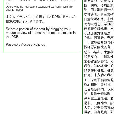
念惡事心。六發菩提
い。
惱一切境。今廣起兼
Users who do not have a password can log in with the
他。用此翻破遍一切
userID "guest".
功補過者。昔三業作
本文をドラッグして選択するとDDBの見出し語
口意策勵不休。非移
検索結果が表示されます。
此翻破縱恣三業
6
自滅善亦滅他善。不
Select a portion of the text by dragging your
mouse to view all terms in the text contained in
守護諸善方便増廣不
the DDB. ・
之勳。勝鬘云。守護
一。此翻破無隨喜心
Password Access Policies
親狎惡友信受其言。
慈作不請友。念無礙
順惡友心。十觀罪性
之心皆是寂靜門。何
處住。知此貪瞋住於
顛倒住於身見。身見
住處。十方諦求我不
主。深達罪福相遍照
與心相應。譬如日出
心皆是寂靜門。示寂
闇。是爲十種懺悔。
滅四重五逆之過。若
是非。云何懺悔。設
大益。涅槃云
若言勤
縁者。無有是處。即