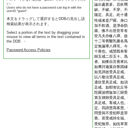
い。
論出處甚多。且依釋
Users who do not have a password can log in with the
缺。不破。不穿。不
userID "guest".
隨定。具足。此十通
本文をドラッグして選択するとDDBの見出し語
性戒者是尸羅。身口
検索結果が表示されます。
加不飮酒。是淨命防
羅。佛不出世世常有
Select a portion of the text by dragging your
世凡夫亦修八禪。故
mouse to view all terms in the text contained in
十二等舊醫乳藥名爲
the DDB. ・
定無漏導八禪耳。今
Password Access Policies
十善也。戒慧既有客
歸五戒二百五十。爲
者。如佛自言善來比
如摩訶迦葉自誓因縁
如見諦故受具足戒。
以八敬法受具足戒。
遣信受具足戒。如須
足戒。如耶舍比丘等
陀羅波楞伽加三歸受
第五律師受具足戒。
具足戒。客戒人也。
定。四諦慧爲客慧。
問受與不受犯即是罪
善。若受戒持生福。
受犯無罪。如伐草害