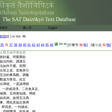
能發眞似。名近方便。
一具五縁。二呵五欲。
五事。五行五法。夫道不
勝法假縁進道。所以
當割諸嗜欲。嗜欲外
若寂當調試五事。五
用条件
使い方
English
至所在。譬如陶師若
無砂無鹵草水豐便可
智顗
説 ) in Vol. 46
。際務不靜安得就功。
何執作。身雖康壯
35
36
37
38
39
40
41
42
43
44
45
46
[行番号:
無
/
有
] [返り点:
有
/
無
]
上縁雖整不專於業。
止觀五縁亦復如是。
彼好處。呵厭塵欲
如治内疾。調適五
法如作不廢。世間
出世之道。若無弄引
五法約事爲觀。調麁
觀遠方便也。此五
出禪經。一是諸禪師
。一持戒清淨。二衣食具足。
縁務。五得善知識。禪經
由良師。故用五法爲
事。釋此具如次第禪
。即四意。一列戒名。
。四明懺淨。列名者。經