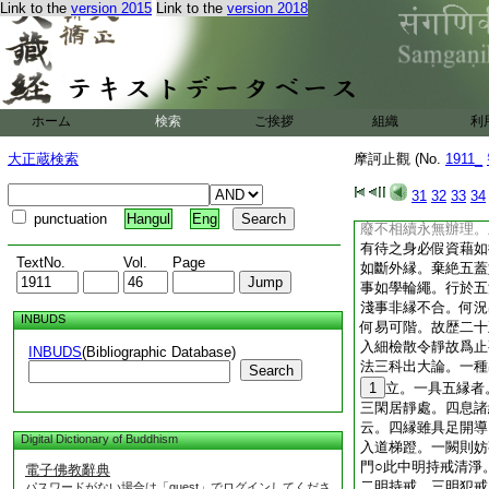
Link to the
version 2015
Link to the
version 2018
十觀具足。成觀行位
今釋遠方便略爲五。
三
8
棄五蓋。四調
孤運弘之在人。人弘
須具五縁。縁力既具
屏當内淨其心。其心
ホーム
検索
ご挨拶
組織
利
事調已行於五法。必
欲得器。先擇良處。
大正蔵検索
摩訶止觀 (No.
1911_
立作所。次息餘際務
雖息外縁身内有疾云
31
32
33
34
泥輪不調不成器物。
punctuation
Hangul
Eng
廢不相續永無辦理。
有待之身必假資藉如
TextNo.
Vol.
Page
如斷外縁。棄絶五蓋
事如學輪繩。行於五
淺事非縁不合。何況
INBUDS
何易可階。故歴二十
入細檢散令靜故爲止
INBUDS
(Bibliographic Database)
法三科出大論。一種
Search
1
立。一具五縁者
三閑居靜處。四息諸
云。四縁雖具足開導
Digital Dictionary of Buddhism
入道梯蹬。一闕則妨
門○此中明持戒清淨
電子佛教辭典
二明持戒。三明犯戒
パスワードがない場合は「guest」でログインしてくださ