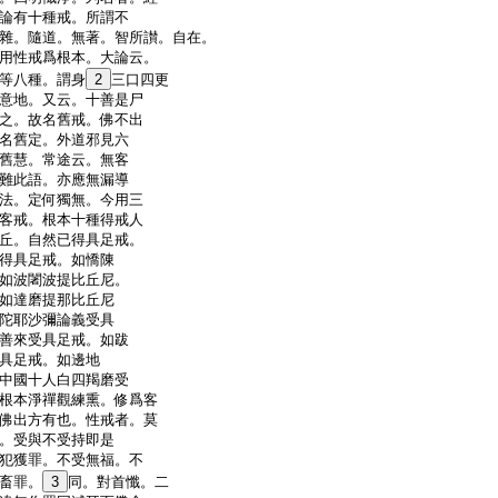
論有十種戒。所謂不
雜。隨道。無著。智所讃。自在。
用性戒爲根本。大論云。
等八種。謂身
2
三口四更
意地。又云。十善是尸
之。故名舊戒。佛不出
名舊定。外道邪見六
舊慧。常途云。無客
難此語。亦應無漏導
法。定何獨無。今用三
客戒。根本十種得戒人
丘。自然已得具足戒。
得具足戒。如憍陳
如波闍波提比丘尼。
如達磨提那比丘尼
陀耶沙彌論義受具
善來受具足戒。如跋
具足戒。如邊地
中國十人白四羯磨受
根本淨禪觀練熏。修爲客
佛出方有也。性戒者。莫
。受與不受持即是
犯獲罪。不受無福。不
畜罪。
3
同。對首懺。二