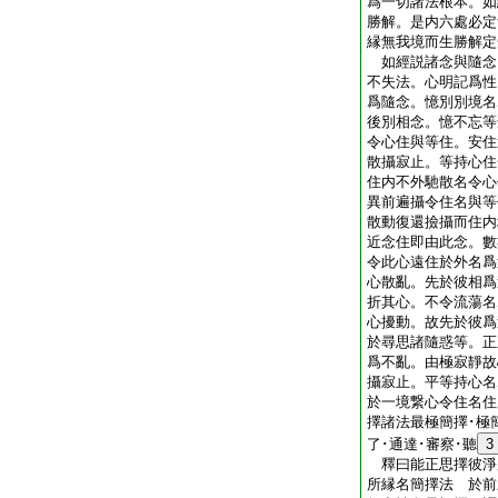
爲一切諸法根本。如
勝解。是内六處必定
縁無我境而生勝解定
如經説諸念與隨念
不失法。心明記爲性
爲隨念。憶別別境名
後別相念。憶不忘等
令心住與等住。安住
散攝寂止。等持心住
住内不外馳散名令心
異前遍攝令住名與等
散動復還撿攝而住内
近念住即由此念。數
令此心遠住於外名爲
心散亂。先於彼相爲
折其心。不令流蕩名
心擾動。故先於彼爲
於尋思諸隨惑等。正
爲不亂。由極寂靜故
攝寂止。平等持心名
於一境繋心令住名住
擇諸法最極簡擇･極
了･通達･審察･聽
3
釋曰能正思擇彼淨所
所縁名簡擇法 於前