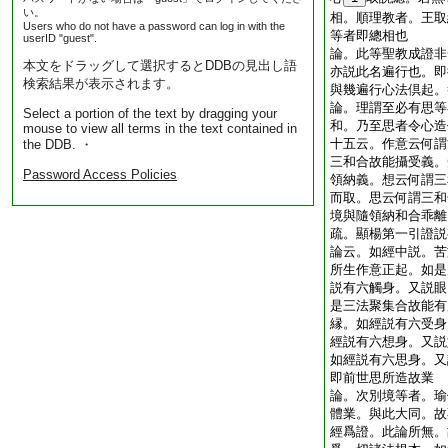
い。
相。順理教者。王取
Users who do not have a password can log in with the
等者即總相也
userID "guest".
論。此等聖教成證非
本文をドラッグして選択するとDDBの見出し語
亦説此名遍行也。即
検索結果が表示されます。
與幾遍行心法倶起
論。理謂至必有思等
Select a portion of the text by dragging your
和。乃至思者令心造
mouse to view all terms in the text contained in
十五云。作意云何謂
the DDB. ・
三和合故能攝受義。
Password Access Policies
領納義。想云何謂三
而取。思云何謂三和
境與隨領納和合乖
疏。顯楊第一引證説
論云。如經中説。苦
所生作意正起。如是
説有六觸身。又説眼
是三法聚集合故能有
縁。如經説有六受身
經説有六想身。又説
如經説有六思身。又
即前世思所造故業
論。次別境等者。瑜
體業。與此大同。故
經爲證。此論所無。