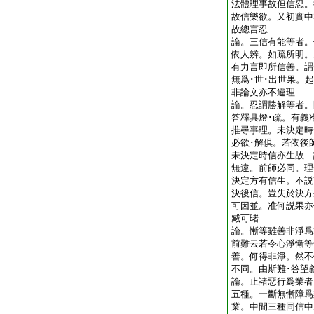
法體理事故但信忍。
故信樂欲。又初實中
故總言忍
論。三信有能等者。
依人辨。如疏所明。
有力言即所信善。謂
無爲･世･出世果。
非論文亦不違理
論。忍謂勝解等者。
答釋具燈･疏。有義
推尋事理。未決定時
必欲･解倶。若依後
未決定時信亦生故 
無違。前師必同。理
決定方有信生。不説
決後信。豈失於決方
可因並。准何説果亦
臧可暏
論。慚等雖善非淨爲
前難云若令心淨慚等
善。何得非淨。然不
不同。由斯難･答
論。止諸惡行爲業者
五種。一斷無慚障爲
業。中間三種同信中