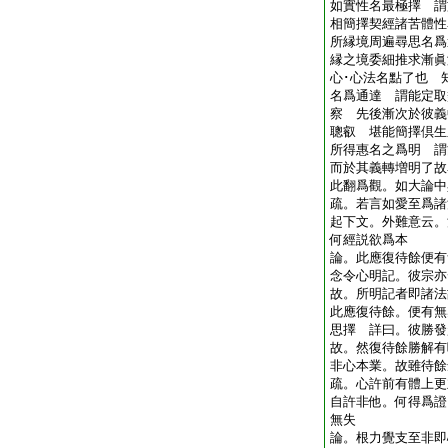
如實性名最極擇 謂
相簡擇契經諸苦體性
所縁境周遍尋思名爲
縁之境委細推求漸眞
心･心法名點了也 
名爲通達 謂能定取
察 先後漸次於彼義
聰叡 堪能簡擇倶生
所得惠名之爲明 謂
而於其義轉増明了故
此翻爲觀。如大論
疏。若言如愛至爲諸
起下文。外難意云。
何經説欲爲本
論。此應復待餘便有
念令心明記。彼宗亦
故。所明記者即諸法
此應復待餘。便有無
思擇 詳曰。彼勝發
故。然復待餘勝解有
非心本業。故雖待餘
疏。心許前有體上更
自許非他。何得爲證
無失
論。根力覺支至非即