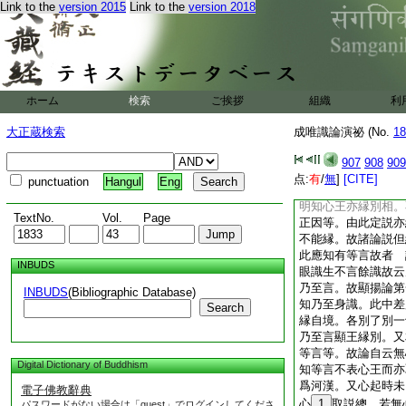
Link to the
version 2015
Link to the
version 2018
損害因縁。而不能死
隨入身分。以之爲食
説。此文既云諸那落
不爾前後豈
3
魚肉
疏。謂大衆部諸識並
異熟後五識苦意憂得
ホーム
検索
ご挨拶
組織
利
疏卷第六
疏。總歡教興者。論
大正蔵検索
成唯識論演祕 (No.
18
有疏言顯。顯･勸倶
勸 答假興賓主。
907
908
909
論。如契經至四是遍
点:
有
/
無
]
[CITE]
punctuation
Hangul
Eng
所引。皆云乃至廣説
明知心王亦縁別相。
TextNo.
Vol.
Page
正因等。由此定説亦
不能縁。故諸論説但
此應知有等言故者 
INBUDS
眼識生不言餘識故云
乃至言。故顯揚論第
INBUDS
(Bibliographic Database)
知乃至身識。此中差
Search
縁自境。各別了別一
乃至言顯王縁別。又
等言等。故論自云無
Digital Dictionary of Buddhism
知等言不表心王而亦
爲河漢。又心起時未
電子佛教辭典
心
1
取説總。若無
パスワードがない場合は「guest」でログインしてくださ