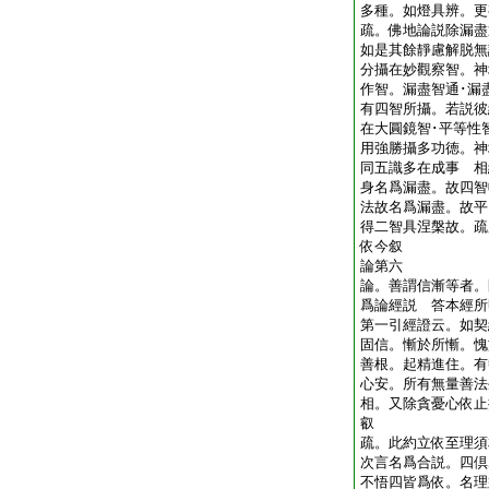
多種。如燈具辨。
疏。佛地論説除漏盡
如是其餘靜慮解脱無
分攝在妙觀察智。神
作智。漏盡智通･漏
有四智所攝。若説彼
在大圓鏡智･平等性
用強勝攝多功徳。神
同五識多在成事 相
身名爲漏盡。故四智
法故名爲漏盡。故平
得二智具涅槃故。疏
依今叙
論第六
論。善謂信漸等者。
爲論經説 答本經所
第一引經證云。如契
固信。慚於所慚。愧
善根。起精進住。有
心安。所有無量善法
相。又除貪憂心依止
叡
疏。此約立依至理須
次言名爲合説。四倶
不悟四皆爲依。名理