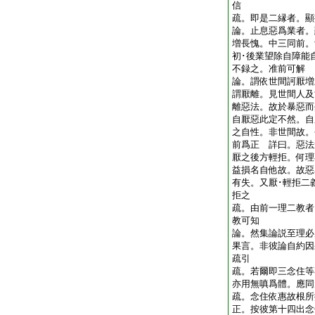
信
疏。即是二縁者。顯
論。止息惡爲業者。
増長愧。中三同前。
初･後業望除自障能
不録之。准前可解
論。謂依世間訶厭増
謂厭離。見世間人及
離惡法。故於暴惡而
自厭惡此定不然。自
之自性。非世間故。
前爲正 詳曰。惡法
厭之後方輕拒。何理
益損名自他故。故惡
有失。又厭･輕拒二
拒之
疏。由前一理二教者
教可知
論。然集論説至理必
果言。非彼論自約因
疏引
疏。若爾即三念住等
亦用無嗔爲體。應同
疏。念住依惠故根所
正。按彼第十四出念