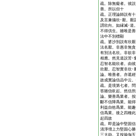
疏。除無癡者。彼説
善。所以但十
疏。正理論師説有十
及言兼攝欣･厭。厭
謂欣向。如縁滅･道
不得倶生。雖唯是善
法中不別標顯
疏。婆沙別説有欣厭
法名厭。非惠非無貪
有別法名欣。非欲非
相應。然見道説苦･
忍智名能欣者。由彼
欣厭。忍智實非欣
論。唯善者。亦遮經
故成實論信品中云。
疏。是境第七者。
答雖信依起。然信
論。樂善爲業者。按
斷不信障爲業。能得
利益自他爲業。能趣
信爲業。後之四種此
起四故
疏。即是論中堅固信
清淨増上力堅固心勝
三大劫。又按瑜伽五