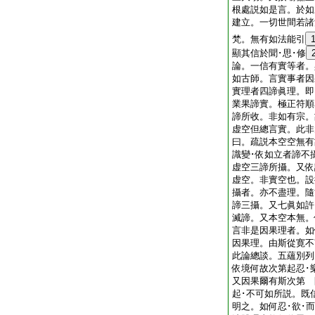
根處説如是言。於如
建立。一切世間若諸
梵。無有如法能引
顯其信於聞･思･修
論。一信有實等者。
如古師。言實事者因
實理者四諦眞理。即
業果諦實。極正符順
諦所收。非如有宗。
虚空但總言實。此非
曰。疏説本空空無有
識變･依如立者諦不
虚空三諦所攝。又依
虚空。非實空也。設
攝者。亦不盡理。隨
諦三攝。又七眞如許
滅諦。又本空本無。
言非是因果理者。如
因果理。由斯從寛不
此論總談。五蘊別列
依境何故次第起忍･
又因果爾有斯次第 
起･不可如所説。既
明之。如何忍･欲･