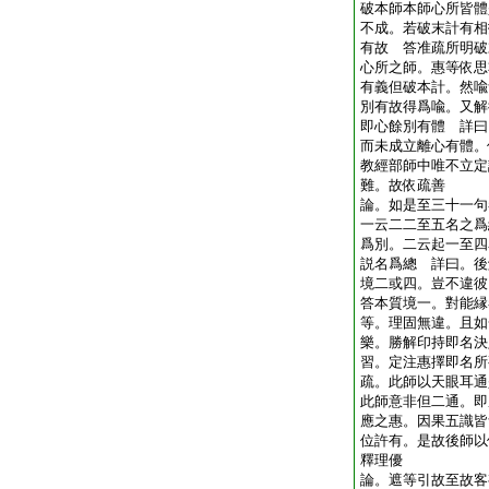
破本師本師心所皆體
不成。若破末計有相
有故 答准疏所明破
心所之師。惠等依思
有義但破本計。然喩
別有故得爲喩。又解
即心餘別有體 詳曰
而未成立離心有體。
教經部師中唯不立定
難。故依疏善
論。如是至三十一句
一云二二至五名之爲
爲別。二云起一至四
説名爲總 詳曰。後
境二或四。豈不違彼
答本質境一。對能縁
等。理固無違。且如
樂。勝解印持即名決
習。定注惠擇即名所
疏。此師以天眼耳通
此師意非但二通。即
應之惠。因果五識皆
位許有。是故後師以
釋理優
論。遮等引故至故客