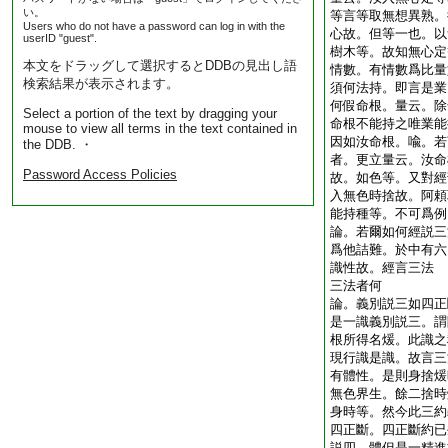
い。
等言等取無想異熟。
Users who do not have a password can log in with the
心故。但等一也。以
userID "guest".
樹木等。故知無心定
本文をドラッグして選択するとDDBの見出し語
情數。有情數爲比量
検索結果が表示されます。
須何法持。即言是業
何假命根。量云。除
Select a portion of the text by dragging your
命根不能持之唯業能
mouse to view all terms in the text contained in
因如汝命根。喩。若
the DDB. ・
者。更立量云。汝命
Password Access Policies
故。如色等。又對經
入無色時捨故。阿頼
能持種等。不可爲
論。若爾如何經説三
爲他詰難。於中有六
識性故。經言三法
三法者何
論。義別説三如四正
是一識義別説三。謂
根所得名煖。此識之
現行識是識。故言三
有體性。是則身捨煖
無色界生。餘二捨時
身時等。然今此三約
四正斷。四正斷約已
説四。體但是一精