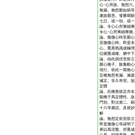
心･心所故。無想六
無漏。無想厭如病等
慮故厭患。發勝期願
七日。或一劫。或
論。令心心所漸細漸
令心･心所漸細漸
論。微微心時至厭心
至微微心時。即是末
心。熏異熟識成極増
位雖熏成種。猶中
論。由此損伏至假立
厭心種子。餘麁動心
現行。依此一期無心
定種無想有漏。滅盡
滅定。非久串習。故
定體
論。此種善故定亦名
能種子爲定體性。故
門別。對法第二。顯
十六等廣説。及彼抄
解
論。無想定前至假立
即是微微心等諸明了
果以爲涅槃。所熏成
心是 招彼異熟。即