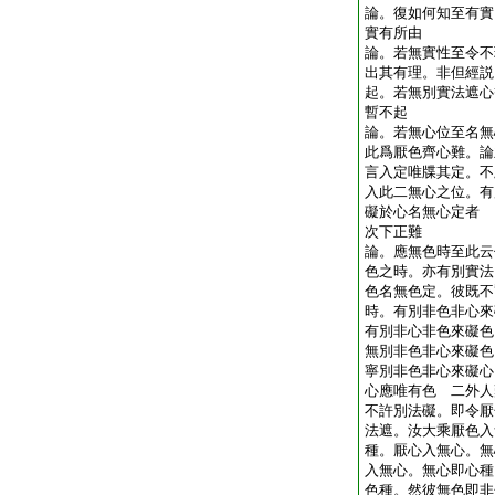
論。復如何知至有實
實有所由
論。若無實性至令不
出其有理。非但經説
起。若無別實法遮心
暫不起
論。若無心位至名無
此爲厭色齊心難。論
言入定唯牒其定。不
入此二無心之位。有
礙於心名無心定者
次下正難
論。應無色時至此云
色之時。亦有別實法
色名無色定。彼既不
時。有別非色非心來
有別非心非色來礙色
無別非色非心來礙色
寧別非色非心來礙心
心應唯有色 二外人
不許別法礙。即令厭
法遮。汝大乘厭色入
種。厭心入無心。無
入無心。無心即心種
色種。然彼無色即非