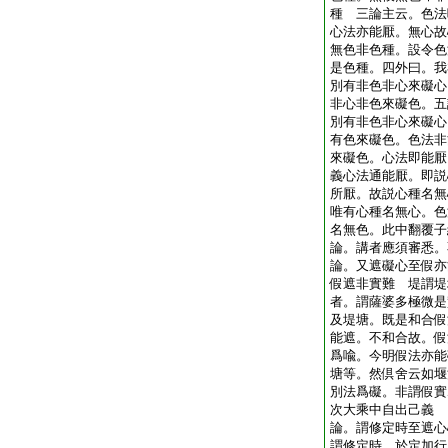
種 三論主云。色法
心法亦能厭。無心故
無色非色種。設令色
是色種。四外曰。我
別有非色非心來礙心
非心非色來礙色。五
別有非色非心來礙心
有色來礙色。色法非
來礙色。心法即能厭
義心法通能厭。即説
所厭。故説心種名無
唯有心種名無心。色
名無色。此中翻覆子
論。講者應須審悉。
論。又遮礙心至假亦
假遮非實難 堤謂堤
者。謂薩婆多極微是
及堤塘。既是和合假
能遮。不和合故。假
爲喩。今明假法亦能
塘等。然倶舍云如堰
別法爲礙。非謂假
次大乘中自出己義
論。謂修定時至遮心
謂修定時。於定加行