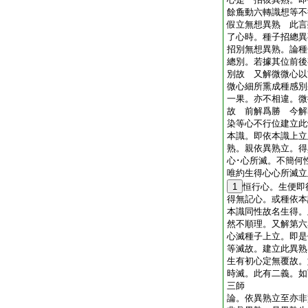
餘麁動六轉識想等不
假立無想異熟 此言
了心時。種子招總異
招別無想異熟。論種
總別。若據其位前後
別故 又解微微心以
微心細所熏成種感別
一果。亦不相違。微
故 前解爲勝 今解
染等心不行位建立此
本識。即依本識上立
熟。親依異熟立。得
心･心所滅。不簡何
唯約生得心心所滅立
1
恒行心。生便即
得無記心。或種依本
本識同性故名生得。
然不順理。又解第六
心滅種子上立。即是
等滅故。建立此異熟
生有初心定無覆故。
時滅。此有二義。如
三師
論。依異熟立至亦非