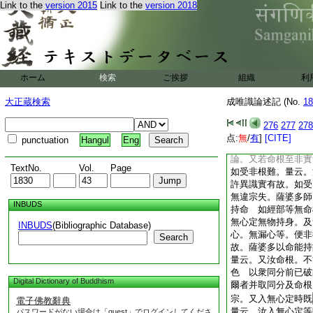
Link to the
version 2015
Link to the
version 2018
捨身時頌。應知命根
雖多。正義唯在於此
之根 或命者第八
論。此經不説至爲證
非説異色等有實體故
論。又先已成至無別
ホーム
検索
ご挨拶
組織
利
離識無別難。汝説命
壽･煖･及識三法攝
大正蔵検索
成唯識論述記 (No.
18
破色中説不離識故今
立不成。此中色不離
276
277
278
一切色爲喩亦得。別
点:
無
/
有
]
[CITE]
punctuation
Hangul
Eng
別言煖。恐失總故
論。又若命根至非實
TextNo.
Vol.
Page
如受非根難。量云。
許異識實有故。如受
無違宗失。薩婆多師
INBUDS
持命 如經部等無命
無心定無物持身。及
INBUDS
(Bibliographic Database)
心。無漏心等。便非
Search
故。薩婆多以命能持
量云。又汝命根。不
色 以衆同分前已破
Digital Dictionary of Buddhism
爾者并取同分及命根
宗。又入無心定時既
電子佛教辭典
量云。汝入無心定等
パスワードがない場合は「guest」でログインしてくださ