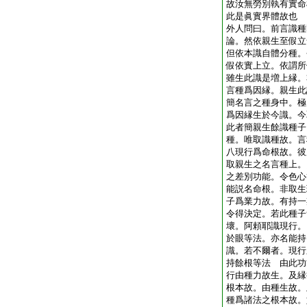
故汝無勞別執有實命
此是眞實界體故也
外人問曰。前言識
論。然依親生至假立
但依本識自體分種。
假依實上立。依謂所
雖生此識是増上縁。
言種爲因縁。親生此
簡名言之種身中。極
爲因縁生於今識。今
此者簡親生餘識種子
種。唯取識種故。言
八現行爲命根故。彼
取親生之名言種上。
之差別功能。令色心
能説名命根。非取生
子爲業力故。有持一
令得決定。若此種子
壞。阿頼耶識現行。
於眼等法。亦名能持
識。若不爾者。現行
持餘根等法 由此功
行由種力故生。及縁
根本故。由種生故。
種爲諸法之根本故。