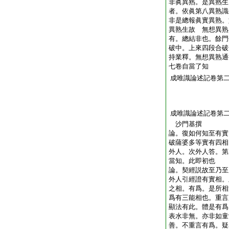
非眞異熟。是異熟生
者。依眞第八異熟識
非是總報眞實異熟。
異熟生故 無想異熟
有。總結非也。餘門
破中。上來四段合破
持業釋。無想異熟通
七卷自當了知
成唯識論述記卷第
成唯識論述記卷第
沙門基撰
論。復如何知至有實
破薩婆多等實有四相
外人。次外人答。第
當知。此即初也
論。契經説故至乃至
外人引經證有實相。
之相。有爲。是所相
爲有三能相也。重言
顯法有此。體是有爲
表水非無。亦非如童
善。不重言有爲。疑