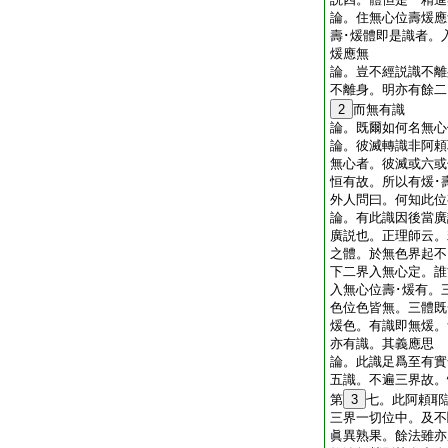
論。住無心位壽煖應
壽･煖體即是識者。
煖應無
論。豈不經説識不離
不離身。明亦有餘二
2
而無有識
論。既爾如何名無
論。彼滅轉識非阿頼
無心者。彼滅或六或
恒有故。所以有煖
外人問曰。何知此
論。有此識因後當廣
廣説也。正理師云。
之體。於無色界起不
下二界入無心定。誰
入無心位壽･煖有。
色位色皆無。三體既
煖色。有識即無煖。
亦有識。其義應思
論。此識足爲至有實
五識。不遍三界故。
第
3
七。此阿頼耶
三界一切位中。及不
眞異熟果。餘法雖亦