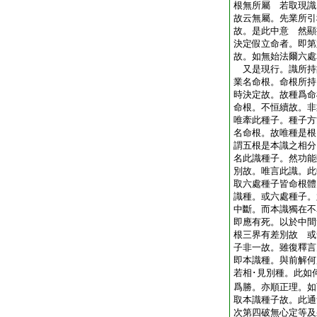
根無所屬 若取現識
故云無屬。先業所引
故。是此中意 然顯
決定假立命者。即第
故。如無始法爾六處
又是現行。識所持
業名命根。命根所持
時決定故。故種爲命
命根。不恒續故。非
唯牽此種子。種子方
名命根。故唯種是根
謂五根是本識之相分
名此識種子。然功能
別故。唯言此識。此
取六處種子皆命根體
識種。或六處種子。
中斷。而本識獨在不
即應有死。以於中間
根三界有差別故 或
子非一故。雖復釋言
即本識種。與前解何
若相･見別種。此如
爲勝。亦順正理。如
取本識種子故。此
次第四破無心定等