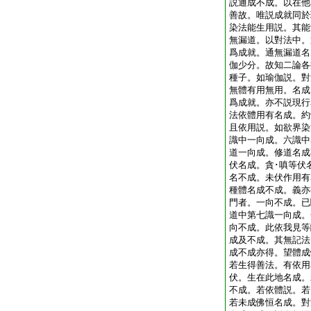
説通成不成。以在他
善故。唯説成就同於
染法能生用説。其能
無漏道。以對法中。
爲成就。通無漏道名
伽少分。故知二論各
種子。如瑜伽説。對
無體有用無用。名成
爲成就。亦不説現行
法依體用有名成。約
且依用説。如欲界染
識中一向成。六識中
道一向成。修道名成
伏名成。貪･嗔等伏
名不成。未伏作用有
種體名成不成。義亦
門者。一向不成。已
道中第七識一向成。
向不成。此依我見等
成及不成。其無記法
成不成亦得。望體成
若生得善法。有依用
伏。生在此地名成。
不成。若依體説。若
若未成佛恒名成。對