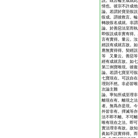
説。既言輪王成就此
情也。彼宗不許成
論。若謂於寶至假説
假成。謂彼救言。輪
轉故假名成就。非
論。於善惡法至而執
即假説成非實有得。
言有實得。量云。汝
經説有成就言故。如
應無實得得。契經説
等 又量云。善惡等
經有成就言故。如七
第三例寶唯現。彼
論。若謂七寶至可假
七寶現在。可説自在
理則不然。非必皆
次論主難
論。寧知所成至理非
離現在有。離現之法
者。無爲亦是現。今
外皆非有。擇滅等亦
法不即不離。不可離
唯有現在之法。即可
實法理非有故。故知
眞如不説實得得。而