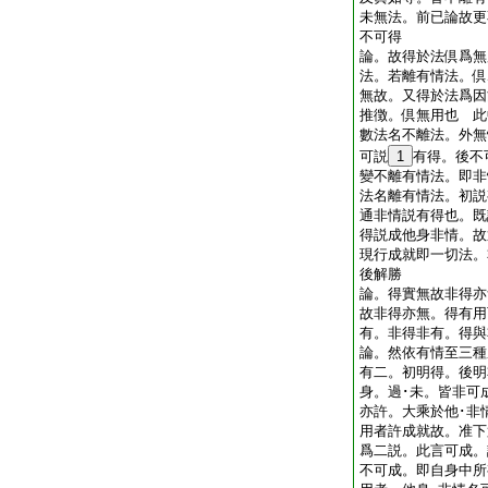
未無法。前已論故更
不可得
論。故得於法倶爲無
法。若離有情法。倶
無故。又得於法爲因
推徴。倶無用也 此
數法名不離法。外無
可説
1
有得。後不
變不離有情法。即非
法名離有情法。初説
通非情説有得也。既
得説成他身非情。故
現行成就即一切法。
後解勝
論。得實無故非得亦
故非得亦無。得有用
有。非得非有。得與
論。然依有情至三種
有二。初明得。後明
身。過･未。皆非可
亦許。大乘於他･非
用者許成就故。准下
爲二説。此言可成。
不可成。即自身中所