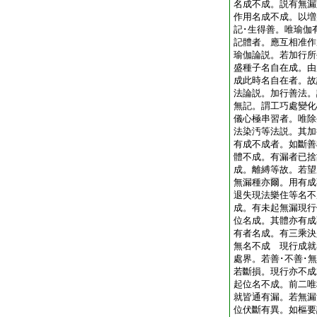
名成不成。説有無漏
作用名成不成。以増
記･生得善。唯瑜伽
記體者。應互相准作
瑜伽論説。若加行所
盛種子名自在成。由
成此時名自在者。故
法論説。加行善法。
無記。謂工巧處變化
儀心極串習者。唯除
法染汚等法説。其加
有成不成者。如斷善
體不成。有漏者已捨
成。離縛等故。若望
無漏種亦爾。用有成
退失現法樂住等名不
成。有未起無漏現行
位名成。其體亦有成
有者名成。有三乘決
無名不成 現行成就
處界。若善･不善･
若斷損。現行亦不成
起位名不成。前二唯
就皆通有漏。若無漏
位伏斷有異。如樞要