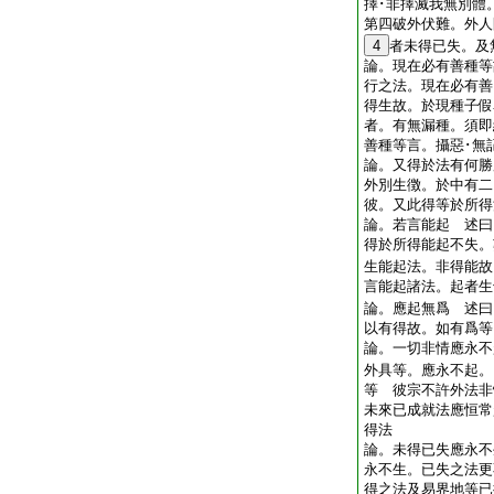
擇･非擇滅我無別
第四破外伏難。外人
4
者未得已失。及
論。現在必有善種等
行之法。現在必有善
得生故。於現種子假
者。有無漏種。須
善種等言。攝惡･無
論。又得於法有何勝
外別生徴。於中有二
彼。又此得等於所
論。若言能起 述曰
得於所得能起不失。
生能起法。非得能故
言能起諸法。起者
論。應起無爲 述曰
以有得故。如有爲
論。一切非情應永不
外具等。應永不起。
等 彼宗不許外法非
未來已成就法應恒常
得法
論。未得已失應永不
永不生。已失之法更
得之法及易界地等已