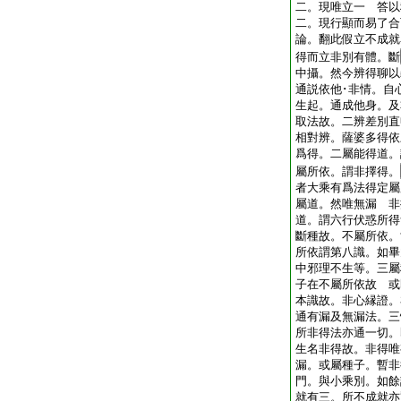
二。現唯立一 答以
二。現行顯而易了合
論。翻此假立不成就
得而立非別有體。斷
中攝。然今辨得聊以
通説依他･非情。自
生起。通成他身。及
取法故。二辨差別直
相對辨。薩婆多得依
爲得。二屬能得道。
屬所依。謂非擇得。
者大乘有爲法得定屬
屬道。然唯無漏 非
道。謂六行伏惑所得
斷種故。不屬所依。
所依謂第八識。如畢
中邪理不生等。三屬
子在不屬所依故 或
本識故。非心縁證。
通有漏及無漏法。
所非得法亦通一切。
生名非得故。非得唯
漏。或屬種子。暫非
門。與小乘別。如餘
就有三。所不成就亦