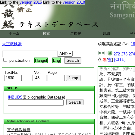
Link to the
version 2015
Link to the
version 2018
故文不説。謂不相應
所･及色･無爲所不
無者。即龜毛等。瑜
彼一。前言異等。眞
因不擧無爲。今言實
爲也。簡不定失
ホーム
検索
ご挨拶
組織
利
論。或餘實法至非實
此中假法。共許瓶等
大正蔵検索
成唯識論述記 (No.
18
汝不相應行。定非實
法所不攝故。如餘假
272
273
274
心等所不攝也。不言
点:
無
/
有
]
[CITE]
punctuation
Hangul
Eng
量云。汝不相應行名
等所不攝故。如瓶･
TextNo.
Vol.
Page
此。不繁廣引
論。且彼如何至有實
計。於中有三。初破
INBUDS
相應者。第二破大衆
雞胤部･化地部計。
INBUDS
(Bibliographic Database)
戒等。正量部等所説
Search
立和合性等 初破本
中有六段。一破得･
命根。四破二無心定
Digital Dictionary of Buddhism
相。六破名･句･文
一問外人説有之由。
電子佛教辭典
三以理教難。四申成
パスワードがない場合は「guest」でログインしてくださ