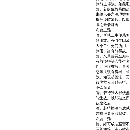
無能生得故。如龜
論。若倶生得爲因起
未得已失之法現雖無
得故後時能起。以倶
牒之云若爾者
次論主難
論。所執二生便爲無
無用故。有倶生因及
大小二生更何所用。
無用。許有能得故
論。又具善惡至應頓
有前後得等皆能生者
性。得恒有故。量云
惡等法現有得者。並
故。如現起善法 
彼復救云若雖有得。
不倶起者
論。若待餘因得便無
能生故。以前破文
彼復救云
論。若待於法至成就
若無得者不成就彼
次論主難
論。諸可成法至實不
及眞如等。皆不離有