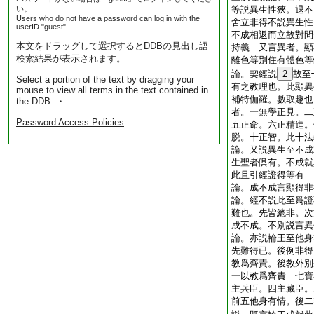
い。
等説異生性狹。退不
Users who do not have a password can log in with the
舍立非得不説異生性
userID "guest".
不成相返而立故對問
本文をドラッグして選択するとDDBの見出し語
持義 又言異者。顯
検索結果が表示されます。
離色等別住有體色
論。契經説
2
故至
Select a portion of the text by dragging your
有之教理也。此顯
mouse to view all terms in the text contained in
補特伽羅。數取趣也
the DDB. ・
者。一無學正見。二
Password Access Policies
五正命。六正精進。
脱。十正智。此十
論。又説異生至不成
生聖者倶有。不成就
此且引經證得等有
論。成不成言顯得非
論。經不説此至爲證
難也。先皆總非。次
成不成。不別説言異
論。亦説輪王至他身
先難得已。後例非得
教爲齊責。後教外別
一以教爲齊責 七寶
主兵臣。四主藏臣。
前五他身有情。後二