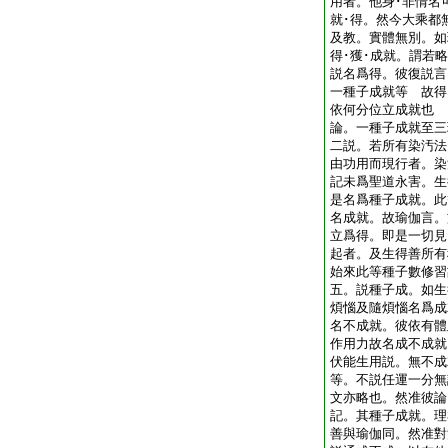
用者。他身･非情名
就･得。然今大乘都
及教。實體無別。如
得･獲･成就。謂若
説名爲得。彼復説言
一種子成就等 故
依何分位立成就也
論。一種子成就至三
二説。若所有染汚法
由功用而現行者。染
記未爲聖道永害。生
是名爲種子成就。此
名成就。故瑜伽言。
立爲得。即是一切見
起者。及生得善所有
始來此等種子數修習
五。説種子成。如生
煩惱及隨煩惱名爲成
名不成就。彼依有體
作用力故名成不成就
伏能生用説。無不成
等。不説任運一分無
文亦略也。然准彼論
記。其種子成就。理
善與瑜伽同。然准對