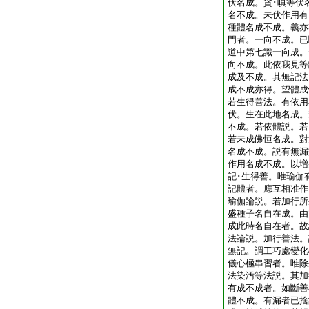
伏名成。貪･嗔等伏
名不成。未伏作用有
種體名成不成。義亦
門者。一向不成。已
道中第七識一向成。
向不成。此依我見等
成及不成。其無記法
成不成亦得。望體成
若生得善法。有依用
伏。生在此地名成。
不成。若依體説。若
若未成佛恒名成。對
名成不成。説有無漏
作用名成不成。以増
記･生得善。唯瑜伽
記體者。應互相准作
瑜伽論説。若加行所
盛種子名自在成。由
成此時名自在者。故
法論説。加行善法。
無記。謂工巧處變化
儀心極串習者。唯除
法染汚等法説。其加
有成不成者。如斷善
體不成。有漏者已捨