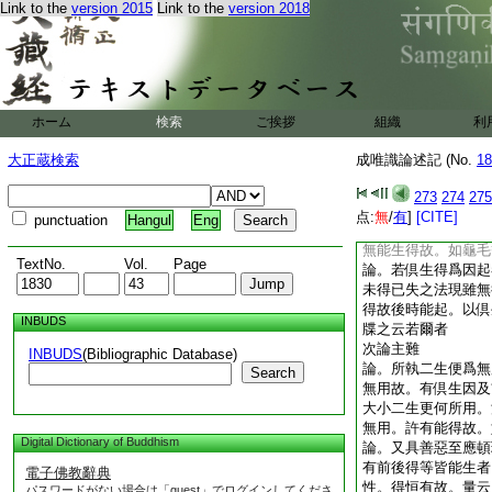
Link to the
version 2015
Link to the
version 2018
生能起法。非得能故
言能起諸法。起者
論。應起無爲 述曰
以有得故。如有爲
論。一切非情應永不
外具等。應永不起。
ホーム
検索
ご挨拶
組織
利
等 彼宗不許外法非
未來已成就法應恒常
大正蔵検索
成唯識論述記 (No.
18
得法
論。未得已失應永不
273
274
275
永不生。已失之法更
点:
無
/
有
]
[CITE]
punctuation
Hangul
Eng
得之法及易界地等已
無能生得故。如龜
TextNo.
Vol.
Page
論。若倶生得爲因起
未得已失之法現雖無
得故後時能起。以倶
INBUDS
牒之云若爾者
次論主難
INBUDS
(Bibliographic Database)
論。所執二生便爲無
Search
無用故。有倶生因及
大小二生更何所用。
無用。許有能得故
Digital Dictionary of Buddhism
論。又具善惡至應頓
有前後得等皆能生者
電子佛教辭典
性。得恒有故。量云
パスワードがない場合は「guest」でログインしてくださ