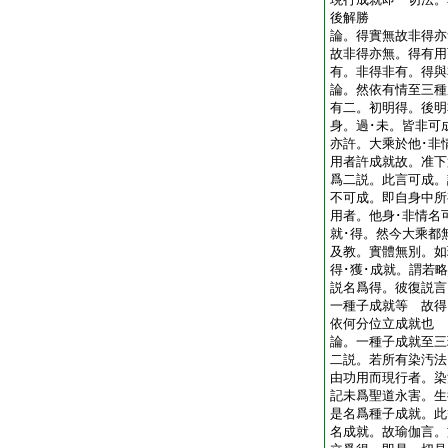
後解勝
論。得實無故非得亦
故非得亦無。得有用
有。非得非有。得與
論。然依有情至三種
有二。初明得。後明
身。過･未。皆非可
亦許。大乘於他･非
用者許成就故。准下
爲二説。此言可成。
不可成。即自身中所
用者。他身･非情名
就･得。然今大乘都
及教。實體無別。如
得･獲･成就。謂若
説名爲得。彼復説言
一種子成就等 故
依何分位立成就也
論。一種子成就至三
二説。若所有染汚法
由功用而現行者。染
記未爲聖道永害。生
是名爲種子成就。此
名成就。故瑜伽言。