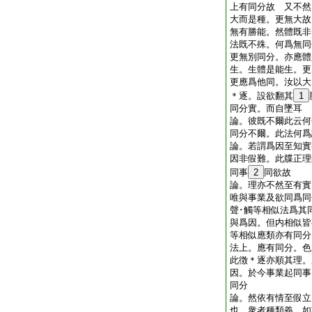
上有同分故 又不然
大而是種。更無大故
無有勝能。然體既非
法既不殊。何爲無同
更無別同分。亦應體
生。生體是能生。更
更應爲他同。汝以大
＊逐。設欲翻其
1
同分實。而自墜耳
論。彼既不爾此云何
同分不爾。此法何
論。若謂爲因至知實
因非假難。此牒正理
同事
2
同欲故
論。理亦不然至有實
唯與事業及欲同爲同
聲･觸等相似法爲其
與爲因。但内相似皆
等相似應類亦有同分
法上。應有同分。色
此徴＊逐亦順其理。
因。於今事業起同事
同分
論。然依有情至假立
也。衆者種類義。如