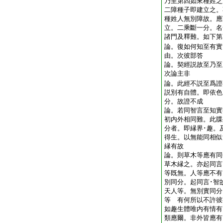
乃至第四如來種姓之
二障種子即建立之。
種姓人無別障故。應
立。二乘斷一分。名
諸門及釋難。如下
論。復如何知至有實
由。次彼部答
論。契經説故至乃至
次論主非
論。此經不説至爲證
説別有自體。即依色
分。故證不成
論。若同智言至知實
初内外相同難。此牒
分者。即縁界･趣。
得生。以無能同相似
縁有故
論。則草木等應有同
草木縁之。亦起同言
等既無。人等應不有
別同分。起同言･智
天人等。無別實同分
等 有何所以不許彼
如趣生體唯内有情有
類應爾。非外皆應有