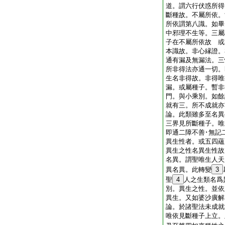
道。謂六行伏惑所得
斷種故。不屬所依。
所依謂第八識。如畢
中邪理不生等。三屬
子在不屬所依故 或
本識故。非心縁證。
通有漏及無漏法。
所非得法亦通一切。
生名非得故。非得唯
漏。或屬種子。暫非
門。與小乘別。如餘
就有三。所不成就亦
論。此類雖多至名異
三界見所斷種子。唯
即通二障不善･無記
異生性者。或五四蘊
異生之性名異生性故
名異。謂聖唯生人天
異名異。此轉變
3
聖
4
人之生類名爲
別。異生之性。並依
異生。又如婆沙廣
論。於諸聖法未成就
唯依見斷種子上立。