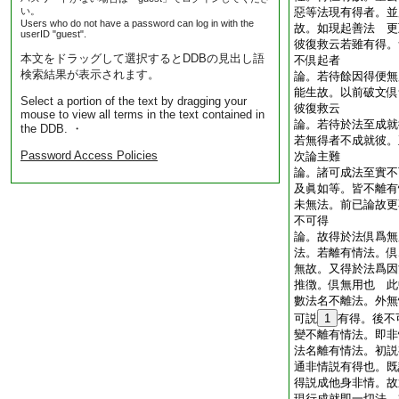
い。
惡等法現有得者。並
Users who do not have a password can log in with the
故。如現起善法 
userID "guest".
彼復救云若雖有得。
本文をドラッグして選択するとDDBの見出し語
不倶起者
検索結果が表示されます。
論。若待餘因得便無
能生故。以前破文
Select a portion of the text by dragging your
彼復救云
mouse to view all terms in the text contained in
論。若待於法至成就
the DDB. ・
若無得者不成就彼
Password Access Policies
次論主難
論。諸可成法至實不
及眞如等。皆不離有
未無法。前已論故更
不可得
論。故得於法倶爲無
法。若離有情法。倶
無故。又得於法爲因
推徴。倶無用也 此
數法名不離法。外無
可説
1
有得。後不
變不離有情法。即非
法名離有情法。初説
通非情説有得也。既
得説成他身非情。故
現行成就即一切法。