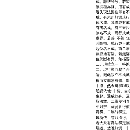
成。離縛等故。若望
無漏種亦爾。用有成
退失現法樂住等名不
成。有未起無漏現行
位名成。其體亦有成
有者名成。有三乘決
無名不成 現行成就
處界。若善･不善･
若斷損。現行亦不成
起位名不成。前二唯
就皆通有漏。若無漏
位伏斷有異。如樞要
二。現唯立一 答以
二。現行顯而易了合
論。翻此假立不成就
得而立非別有體。斷
中攝。然今辨得聊以
通説依他･非情。自
生起。通成他身。及
取法故。二辨差別直
相對辨。薩婆多得依
爲得。二屬能得道。
屬所依。謂非擇得。
者大乘有爲法得定屬
屬道。然唯無漏 非