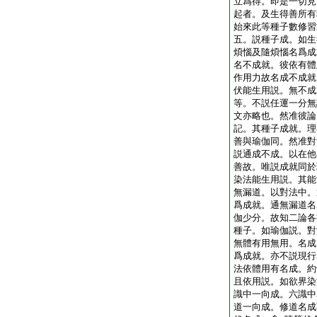
立爲得。即是一切見
起者。及生得善所有
始來此等種子數修習
五。説種子成。如生
煩惱及隨煩惱名爲成
名不成就。彼依有體
作用力故名成不成就
伏能生用説。無不成
等。不説任運一分無
文亦略也。然准彼論
記。其種子成就。理
善與瑜伽同。然准對
説通成不成。以在他
善故。唯説成就同於
染法能生用説。其能
無漏道。以對法中。
爲成就。通無漏道名
伽少分。故知二論各
種子。如瑜伽説。對
無體有用無用。名成
爲成就。亦不説現行
法依體用有名成。約
且依用説。如欲界染
識中一向成。六識中
道一向成。修道名成