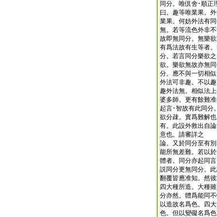
同分。唯倶舍･順正
曰。趣等唯業果。外
業果。何妨外法有同
無。若等流色外非不
故即無同分。無樂欲
有爲法故有生等者。
分。若言同分樂欲之
欲。樂欲無故亦無同
分。應不與一切相似
外法可非趣。不以趣
趣外法無。相似法上
婆多師。更有餘難准
起言･智故有此同分
欲分疎。實爲難解也
有。此設外救出自論
意也。請審詳之
論。又於同分至有別
能所無差難。若以於
體者。同分亦起同言
説同分更無同分。此
翻覆皆應准知。然彼
四大種所造。大種雖
分亦然。體爲能同不
以造故名爲色。四大
色。但以變礙名爲色