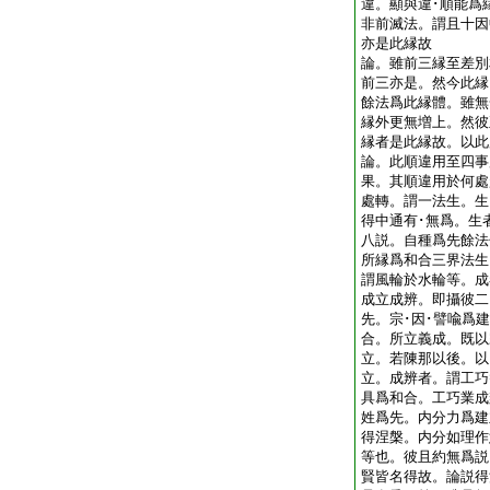
違。顯與違･順能爲
非前滅法。謂且十因
亦是此縁故
論。雖前三縁至差別
前三亦是。然今此縁
餘法爲此縁體。雖無
縁外更無増上。然彼
縁者是此縁故。以
論。此順違用至四事
果。其順違用於何處
處轉。謂一法生。生
得中通有･無爲。生
八説。自種爲先餘法
所縁爲和合三界法生
謂風輪於水輪等。成
成立成辨。即攝彼二
先。宗･因･譬喩爲
合。所立義成。既以
立。若陳那以後。以
立。成辨者。謂工巧
具爲和合。工巧業成
姓爲先。内分力爲建
得涅槃。内分如理作
等也。彼且約無爲説
賢皆名得故。論説得