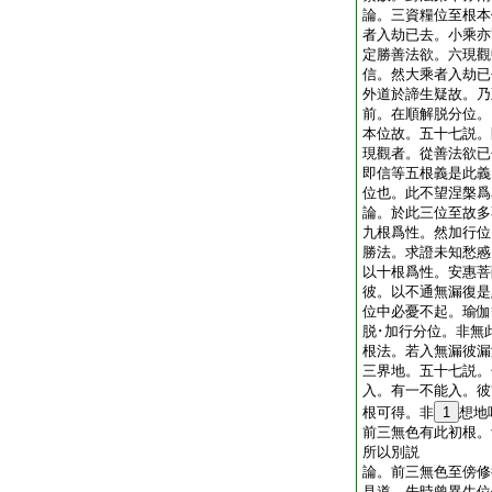
論。三資糧位至根本
者入劫已去。小乘亦
定勝善法欲。六現觀
信。然大乘者入劫已
外道於諦生疑故。乃
前。在順解脱分位。
本位故。五十七説。
現觀者。從善法欲已
即信等五根義是此義
位也。此不望涅槃
論。於此三位至故多
九根爲性。然加行位
勝法。求證未知愁慼
以十根爲性。安惠菩
彼。以不通無漏復是
位中必憂不起。瑜伽
脱･加行分位。非無
根法。若入無漏彼漏
三界地。五十七説。
入。有一不能入。彼
根可得。非
1
想地
前三無色有此初根。
所以別説
論。前三無色至傍修
見道。先時曾異生位