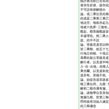
既許善法欲已去名此
者亦生於彼。故作此
不可説有彼解脱分
論。或二乘位至此根
此或是二乘第三果已
地法空。地前亦起九
地者六色界･三無色
觀起。順菩薩觀故皆
非違理也。然二乘人
故。此中不説
論。菩薩見道至以時
皆二乘根。如五十七
行地立初根。十地立
爲釋此疑云菩薩見道
解行者。以見道中時
入･住･出地。此唯
乘亦爾。以見道前促
道亦有。菩薩不然
論。始從見道至故多
根三乘位同。九根･
解初二根亦通有漏
論。諸無學位至具知
無漏九根。皆第三
問何故有頂如入滅定
此三根攝也