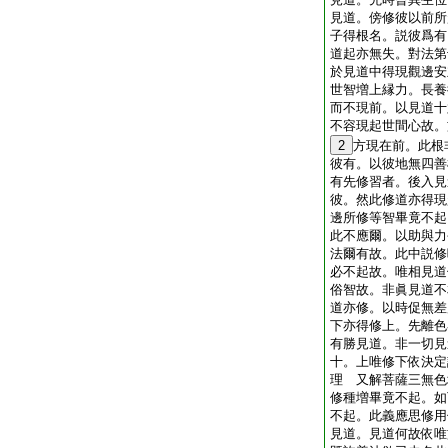
見道。傍修彼以前所
子得根名。説彼爲有
道起亦無失。對法第
於見道中得現觀邊安
世智増上縁力。長養
而不現前。以見道十
不容現起世間心故。
2
方現在前。此根
彼有。以彼地無四善
有先修習者。後入見
彼。然此修道亦得現
邊所修等智畢竟不起
此不應爾。以助與力
法爾有故。此中説修
必不起故。唯相見道
俗智故。非眞見道不
道亦修。以時促無差
下亦得修上。先離色
有勝見道。非一切見
十。上唯修下依決定
理 又解菩薩三無色
修種増畢竟不起。如
不起。此義應思修用
見道。見道何故依唯