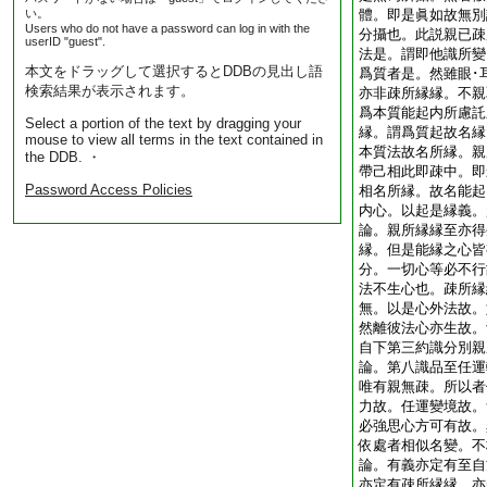
い。
體。即是眞如故無別
Users who do not have a password can log in with the
分攝也。此説親已疎
userID "guest".
法是。謂即他識所變
本文をドラッグして選択するとDDBの見出し語
爲質者是。然雖眼･
検索結果が表示されます。
亦非疎所縁縁。不親
爲本質能起内所慮託
Select a portion of the text by dragging your
縁。謂爲質起故名縁
mouse to view all terms in the text contained in
本質法故名所縁。親
the DDB. ・
帶己相此即疎中。即
Password Access Policies
相名所縁。故名能起
内心。以起是縁義
論。親所縁縁至亦得
縁。但是能縁之心皆
分。一切心等必不行
法不生心也。疎所縁
無。以是心外法故。
然離彼法心亦生故
自下第三約識分別
論。第八識品至任運
唯有親無疎。所以者
力故。任運變境故。
必強思心方可有故。
依處者相似名變。不
論。有義亦定有至自
亦定有疎所縁縁。亦