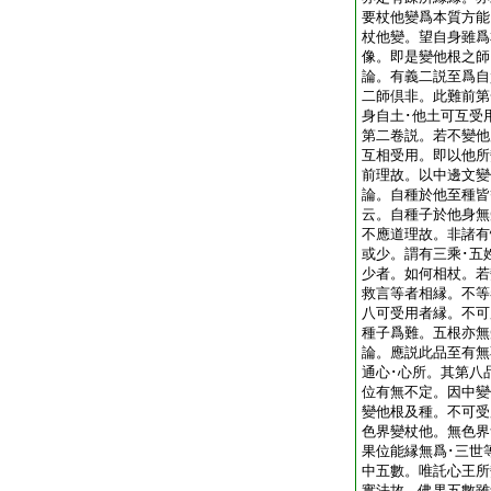
要杖他變爲本質方能
杖他變。望自身雖爲
像。即是變他根之
論。有義二説至爲自
二師倶非。此難前第
身自土･他土可互受
第二卷説。若不變他
互相受用。即以他所
前理故。以中邊文
論。自種於他至種皆
云。自種子於他身無
不應道理故。非諸有
或少。謂有三乘･五
少者。如何相杖。若
救言等者相縁。不等
八可受用者縁。不可
種子爲難。五根亦無
論。應説此品至有無
通心･心所。其第八
位有無不定。因中變
變他根及種。不可受
色界變杖他。無色界
果位能縁無爲･三世
中五數。唯託心王所
實法故。佛果五數雖