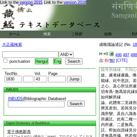
Link to the
version 2015
Link to the
version 2018
誰誰帶己相。謂心。
果。非與色･不相應
唯望心･心所爲所縁
二釋皆有妨難。謂能
法體若帶己相。説此
水等所照外質。亦能
ホーム
検索
ご挨拶
組織
利
影即是帶己之相。鏡
縁。爲解此疑故。次
大正蔵検索
成唯識論述記 (No.
18
前所縁義。所託者即
非所託者。不名爲縁
496
497
498
彼所託彼得生。亦須
点:
有
/
無
]
[CITE]
punctuation
Hangul
Eng
縁。謂鏡等不能慮。
鏡等所縁縁。不同心
TextNo.
Vol.
Page
故。慮者縁慮義。佛
能縁。此中意説。若
之心。及心所法所慮
INBUDS
切有爲･無爲皆此縁
如何解所縁
INBUDS
(Bibliographic Database)
論。此體有二至疎所
Search
辨其差別。若與見分
識所變。及自八識各
所慮託。此有二種一
Digital Dictionary of Buddhism
内所慮。二是無爲。
託。即如自證縁見分
電子佛教辭典
是無爲所攝。然若假
パスワードがない場合は「guest」でログインしてくださ