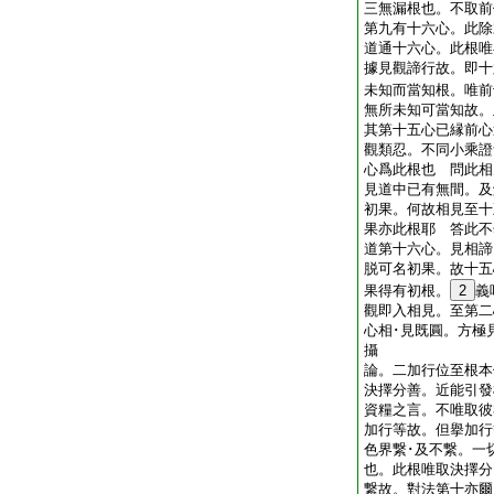
三無漏根也。不取前
第九有十六心。此除
道通十六心。此根唯
據見觀諦行故。即十
未知而當知根。唯前
無所未知可當知故。
其第十五心已縁前心
觀類忍。不同小乘證
心爲此根也 問此相
見道中已有無間。及
初果。何故相見至十
果亦此根耶 答此不
道第十六心。見相諦
脱可名初果。故十五
果得有初根。
2
義
觀即入相見。至第二
心相･見既圓。方極
攝
論。二加行位至根本
決擇分善。近能引發
資糧之言。不唯取彼
加行等故。但擧加行
色界繋･及不繋。一
也。此根唯取決擇分
繋故。對法第十亦