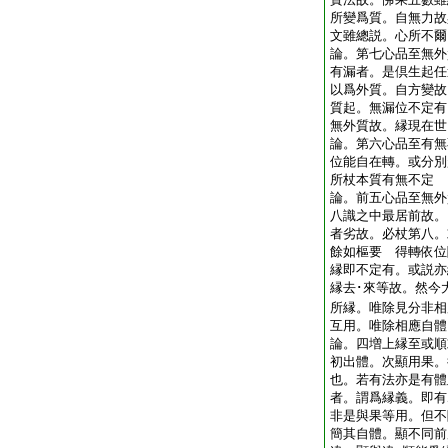
所變爲質。自無力故
文雖總説。心所不
論。第七心品至無外
有漏者。是倶生起任
以爲外質。自方變故
質起。無漏位不定有
無外質故。縁現在世
論。第六心品至有無
位能自在轉。或分別
所杖本質有無不定
論。前五心品至無外
八識之中最居前故。
者劣故。必杖第八。
餘如樞要 得轉依位
縁即不定有。或説亦
縁去･來等故。然今
所縁。唯除見分非相
互用。唯除相應自
論。四増上縁至或順
初出體。次顯用果。
也。若有法亦是有體
者。謂爲縁義。即有
非是與果等用。但不
簡其自體。顯不同前