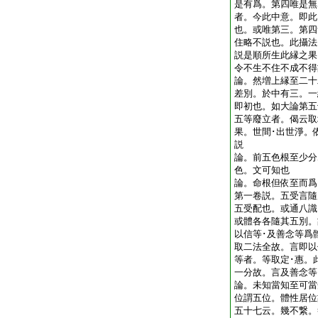
是有爲。第四唯是無
者。今此中意。即此
也。或唯第三。第四
住略不説也。此攝法
説是順所生此縁之果
令不生不住不成不
論。然増上縁至二十
差別。於中有三。一
即初也。如大論第五
五等廢立者。偈云取
果。世間･出世淨。
説
論。前五色根至少分
色。文可知也
論。命根但依至而爲
第一卷説。五受言隨
五受配也。或通八識
或體各各隨其五別。
以信等･及善念等爲
取二法全故。言即以
等者。等取定･惠。
一分故。言及善念
論。未知當知至可當
位謂五位。體性居位
五十七云。幾不繋。