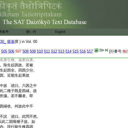
起之中亦有非因縁
潤種既有業。亦在牽引
非生起因也。又菩薩地
是此因也。如此文
自種。種引現行。爲因
引現行。異姓種。及涅槃
用条件
使い方
English
異因亦爾。唯取爲因縁
熟増上。等流果。或亦取
30_
窺基
撰 ) in Vol. 00
縁者。亦是引發等二
二釋故。其同事。不相違攝
505
506
507
508
509
510
511
512
513
514
515
516
517
[行番号:
無
/
是合六因中諸因縁種未
名牽引種。遠牽自果。
。除生起因故。若被
生起因全。四因少分。
起因。近能生起果故
中故 述曰。六因之中
此二種子既是因縁。故
所攝。若不爾者。即
因縁收。何故此中不
不説 述曰。此問不然。
以此二因唯種子故。如
内。現行能生種爲因