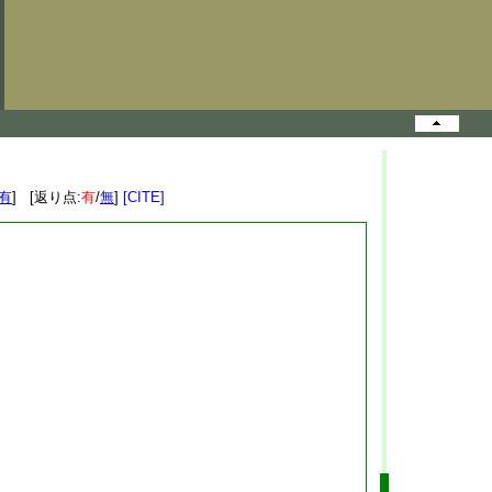
有
] [返り点:
有
/
無
]
[CITE]