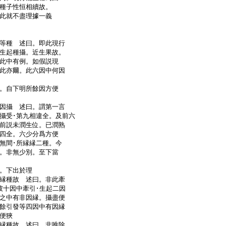
種子性恒相續故。
此就不盡理據一義
等種 述曰。即此現行
生起種攝。近生果故。
此中有例。如假説現
此亦爾。此六因中何因
。自下明所餘因方便
因攝 述曰。謂第一言
攝受･第九相違全。及前六
前説未潤生位。已潤熟
四全。六少分爲方便
無間･所縁縁二種。今
。非無少別。至下當
攝。下出於理
縁種故 述曰。非此牽
彼十因中牽引･生起二因
之中有非因縁。攝盡便
餘引發等四因中有因縁
攝便狹
縁種故 述曰。非唯除