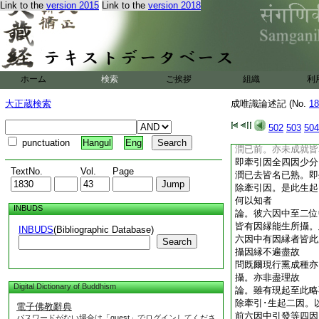
Link to the
version 2015
Link to the
version 2018
非有因縁。故知此生
種也。又理准。若未
中。何故已潤業種。
等。誰謂彼言生起因
是。其引發因取種引
縁者。除現引種。及
ホーム
検索
ご挨拶
組織
利
等。彼非因縁故。定
者。除引自乘。及異
大正蔵検索
成唯識論述記 (No.
18
引發中現能熏種爲因
能生因攝。下有
6
502
503
504
前因。爲自體故。即
punctuation
Hangul
Eng
潤已前。亦未成就皆
即牽引因全四因少分
TextNo.
Vol.
Page
潤已去皆名已熟。即
除牽引因。是此生
何以知者
INBUDS
論。彼六因中至二位
皆有因縁能生所攝。
INBUDS
(Bibliographic Database)
六因中有因縁者皆此
Search
攝因縁不遍盡故
問既爾現行熏成種亦
攝。亦非盡理故
Digital Dictionary of Buddhism
論。雖有現起至此略
除牽引･生起二因。
電子佛教辭典
前六因中引發等四因
パスワードがない場合は「guest」でログインしてくださ