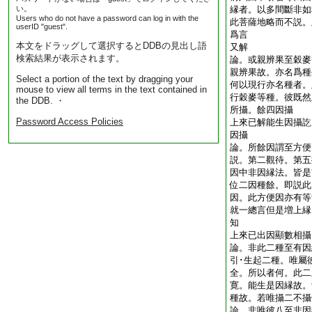
い。
縁者。以多間斷非如
Users who do not have a password can log in with the
此菩薩地略而不説。
userID "guest".
爲言
本文をドラッグして選択するとDDBの見出し語
又解
検索結果が表示されます。
論。或親辨果至穀麥
親辨果故。亦名爲種
Select a portion of the text by dragging your
何以現行亦名種者。
mouse to view all terms in the text contained in
行穀麥等種。彼既然
the DDB. ・
所攝。餘四因攝
Password Access Policies
上來已解能生因攝訖
因攝
論。所餘因謂至方便
説。第二觀待。第五
因中非因縁法。皆是
位二因種餘。即説此
因。此方便因亦有等
就一總言但是増上縁
知
上來已出因顯數相
論。非此二種至有因
引･生起二種。唯屬
全。所以者何。此二
寛。能生是因縁故。
種故。若唯攝二不
論。非唯彼八至非因