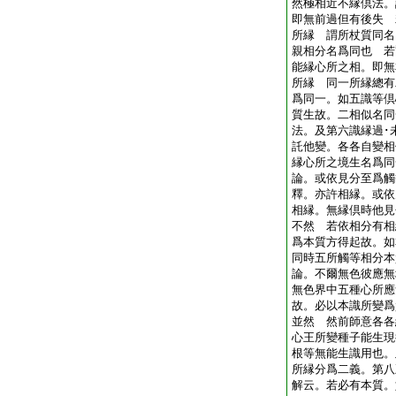
然極相近不縁倶法。
即無前過但有後失 
所縁 謂所杖質同名
親相分名爲同也 若
能縁心所之相。即無
所縁 同一所縁總有
爲同一。如五識等倶
質生故。二相似名同
法。及第六識縁過･
託他變。各各自變相
縁心所之境生名爲
論。或依見分至爲觸
釋。亦許相縁。或依
相縁。無縁倶時他見
不然 若依相分有相
爲本質方得起故。如
同時五所觸等相分
論。不爾無色彼應無
無色界中五種心所應
故。必以本識所變爲
並然 然前師意各各
心王所變種子能生現
根等無能生識用也。
所縁分爲二義。第八
解云。若必有本質。