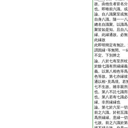
故。由他生者皆名分
也。即唯前六識。或
論。自八識聚至或無
自身八識。隨一一八
總名自識聚。以識爲
聚皆如是知。且自八
縁。此縁通故。必無
此縁故
此即明簡定有無訖。
謂因縁･等無間。一
不定。下別辨之
論。八於七有至所杖
於餘七識有所縁縁義
義。以第八相色等爲
色等故。第七亦縁彼
通以相･見爲境。若
七不生故。雖非親所
也。第八不託七識而
也。第八若有七識必
縁。非所縁縁也
論。第七於六至一切
前之六識。於初五識
爲所縁縁。意縁一切
七故。前之六識於第
彼不縁六故。自是