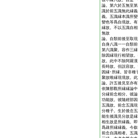
論。第六於五無至第
識於前五識無此縁義
義。五識縁本識所變
變色等爲自境故。有
縁故。不以五識自相
無故
論。自類前後至取現
自身八識一一自類前
第六識聚。容作三縁
除因縁現行相望故。
故。此中不除阿羅漢
長時故。但説容故。
因縁･所縁。皆非種
聚故唯縁現境故。
論。許五後見至亦有
依陳那觀所縁縁論中
分縁前念相分。彼論
功能故。彼隨經部因
五識故。前念五識現
分種子。生於後念五
能生後識見分故是縁
相生故是所縁義。即
爲疎所縁縁義。今叙
前念自識相者。五識