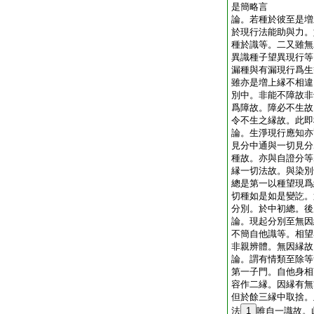
是簡略言
論。若種於彼至是増
於現行法能助與力。
種於識等。二又雖無
異識種子望異現行等
漏種與有漏現行爲生
雖亦是増上縁不相違
別中。非能不障故非
爲障故。障必不生故
令不生之縁故。此即
論。生淨現行應知亦
見分中通與一切見分
種故。亦與自證分等
縁一切法故。與染
總是第一以種望現爲
切種如是如是變訖。
分別。於中初總。
論。現起分別至無因
不簡自他識等。相望
非親辨體。無因縁
論。謂有情類至除等
第一子門。自他身相
容作二縁。因縁有無
但於餘三縁中取捨。
法
1
唯自一識故。