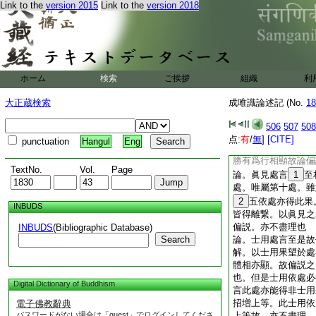
Link to the
version 2015
Link to the
version 2018
五果體性寛狹如前。
盡爲異於前。此習氣
第三依處。雖此報因
有非報因者。識等五
因熟時去果相遠。習
偏説習氣得異熟果。
ホーム
検索
ご挨拶
組織
利
餘依處中無此因也
論。隨順
3
處言至
大正蔵検索
成唯識論述記 (No.
18
處唯屬第十一。得等
七･八依處中。亦得
506
507
508
流果。如與涅槃爲因
点:
有
/
無
]
[CITE]
punctuation
Hangul
Eng
等法。與自･上法爲
勝有爲行相顯故論偏
TextNo.
Vol.
Page
論。眞見處言
1
至
處。唯屬第十處。雖
2
五依處亦得此果
INBUDS
皆得離繋。以眞見之
偏説。亦不盡理也
INBUDS
(Bibliographic Database)
Search
論。士用處言至是故
解。以士用果望於處
體相亦顯。故偏説之
也。但是士用依處必
Digital Dictionary of Buddhism
言此處亦能得非士用
招増上等。此士用依
電子佛教辭典
パスワードがない場合は「guest」でログインしてくださ
上等故。亦不盡理