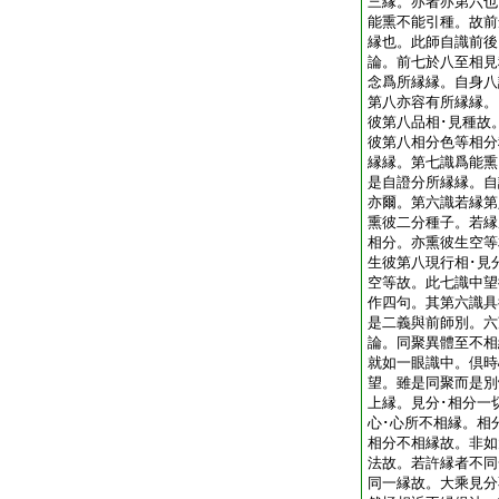
三縁。亦者亦第六也
能熏不能引種。故前
縁也。此師自識前
論。前七於八至相見
念爲所縁縁。自身八
第八亦容有所縁縁。
彼第八品相･見種故
彼第八相分色等相分
縁縁。第七識爲能熏
是自證分所縁縁。自
亦爾。第六識若縁第
熏彼二分種子。若縁
相分。亦熏彼生空等
生彼第八現行相･見
空等故。此七識中望
作四句。其第六識具
是二義與前師別。
論。同聚異體至不相
就如一眼識中。倶時
望。雖是同聚而是別
上縁。見分･相分一
心･心所不相縁。相
相分不相縁故。非如
法故。若許縁者不同
同一縁故。大乘見分