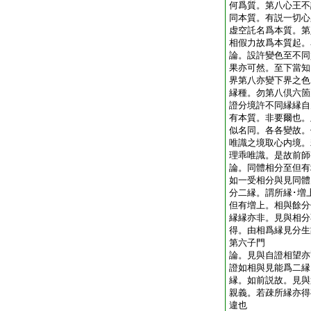
何爲質。第八心王不
同本質。有説一切心
虚空託名爲本質。第
相假力故爲本質起
論。設許變色至不同
果亦可然。至下當知
界第八亦變下界之色
縁種。勿第八倶六箇
證分境許不同縁縁自
有本質。非要爾也。
似名同。各各變故。
唯識之境取心内境。
理乖唯識。是故前
論。同體相分至但有
如一受相分與見同體
分二縁。謂所縁･増
但有増上。相與餘分
縁縁亦非。見與相分
得。由相爲縁見分
第六子門
論。見與自證相望亦
證如相與見能爲二縁
縁。如前説故。見與
親義。若疎所縁亦得
違也