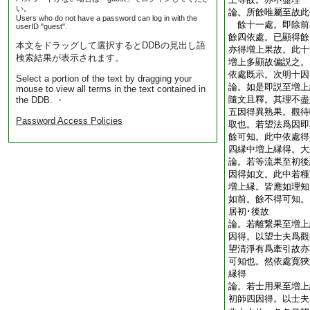
い。
論。所餘唯屬至故此
Users who do not have a password can log in with the
餘十一處。即除前
userID "guest".
餘四依處。已顯得餘
本文をドラッグして選択するとDDBの見出し語
亦得増上果故。此十
検索結果が表示されます。
増上多顯故偏説之。
依處既示。次明十
Select a portion of the text by dragging your
論。如是即説至増上
mouse to view all terms in the text contained in
隨文且釋。其理不盡
the DDB. ・
五因得異熟果。觀待
Password Access Policies
取也。若望法爲因即
餘可知。此中依處得
四縁中増上縁得。
論。若等流果至初後
因得如文。此中若種
増上縁。皆應如理知
如前。餘不得可知。
居初･後故
論。若離繋果至増上
因得。以望士夫爲觀
望清淨有爲牽引故亦
可知也。然依處寛狹
縁得
論。若士用果至増上
初師四因得。以士夫