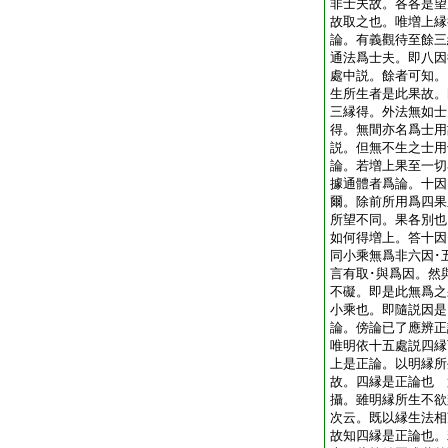
非士夫故。各各是望
故取之也。唯増上
論。有義觀待至餘三
通法爲士夫。即八因
處中説。餘者可知。
生所生者是此果故。
三縁得。外法無如士
得。無間亦名爲士用
説。但無不生之士
論。若増上果至一切
據通體者爲論。十因
爾。除前所用爲四果
所望不同。果各別也
如何得増上。答十因
同小乘無爲非六因･
言有取･與爲因。然
不礙。即是此無爲之
小乘也。即隨説因
論。傍論已了應辨正
唯明依十五處説四縁
上是正論。以明縁所
故。四縁是正論也 
攝。雖明縁所生不欲
次云。既以縁生法相
故知四縁是正論也。