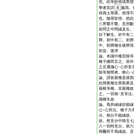
也。此等妙焉或舊曾
學者宜詳
4
義焉。
得爲士用果。然理不
也。隨用皆得。然此
三界繋不繋。見所斷
前問之中問縁及生。
自下解生。於中有二
釋。初中有二。初辨
中。初辨種生後辨現
初染。後淨
論。本識中種至除等
種子總而言之。容作
之言通攝心･心所若
除等無間者。唯心･
論。謂各親種是彼因
此簡業種生異熟果及
藉根等種。非親種故
之。一切相･見等法
識種生故
論。爲所縁縁於能縁
心･心所法。種子方
分。相分不能縁故。
故。然見分中除五七
八一切時見分。第六
簡爾所不爲縁故。言