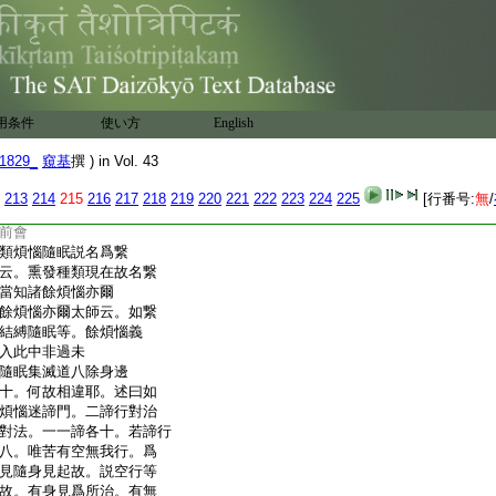
等流者。前五十五云。
者癡増上故。此約別行
分。又彼體説故癡分。此
邪見等流。此審勘諸論
相應中。如何邪見倶。而
用条件
使い方
English
。述曰此時依思尋伺。非
1829_
窺基
撰 ) in Vol. 43
羅生在欲界成熟三界
有異生成熟欲界被奢
213
214
215
216
217
218
219
220
221
222
223
224
225
[行番号:
無
/
眠者。此違前得成熟
前會
類煩惱隨眠説名爲繋
云。熏發種類現在故名繋
當知諸餘煩惱亦爾
餘煩惱亦爾太師云。如繋
結縛隨眠等。餘煩惱義
入此中非過未
隨眠集滅道八除身邊
十。何故相違耶。述曰如
煩惱迷諦門。二諦行對治
對法。一一諦各十。若諦行
八。唯苦有空無我行。爲
見隨身見起故。説空行等
故。有身見爲所治。有無