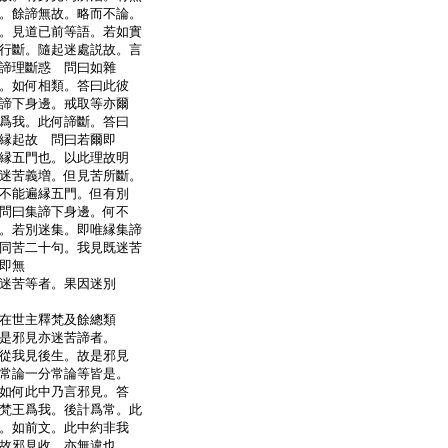
。餘諦無故。略而不論。
。見道已前等語。若如實
行斷。隨起迷處説故。言
諦理斷惑 問曰如雜
。如何相類。答曰此彼
諦下身邊。戒取等亦爾
爲我。此何諦斷。答曰
縁起故 問曰若爾即
縁五門也。以此理故明
迷苦義増。但見苦所斷。
不能遍縁五門。但有別
問曰集諦下身邊。何不
。若別迷集。即唯縁集諦
同苦二十句。我見既迷苦
即無
迷苦等者。果因迷別
在世主釋梵及餘總類
是邪見亦迷苦諦者。
從我見後生。故是邪見
常論一分常論等皆是。
如何此中乃言邪見。答
梵王爲我。後計爲常。此
。如前文。此中約非我
故邪見收。亦無違也