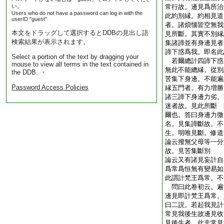
い。
常行故。邊見爲所治
Users who do not have a password can log in with the
此約別縁。約相見道
userID "guest".
者。諸煩惱皆空無我
本文をドラッグして選択するとDDBの見出し語
見所斷。其實不別縁
検索結果が表示されます。
集諸諦並有身邊見者
諦下惑爲我。即名此
Select a portion of the text by dragging your
若爾總計四諦下惑
mouse to view all terms in the text contained in
無此不能總縁。從別
the DDB. ・
苦集下身邊。不能遍
Password Access Policies
縁五門者。有力増勝
諸三諦下身邊力劣。
迷者故。見此所斷 
爾也。答曰身邊力微
名。見集諦斷故。不
生。明唯見斷。修道
論云撥無父母等一分
故。見苦集斷別
論云又有諸見妄計自
爲常爲恒無有變易如
此謂計梵王爲常。不
問曰此卷初云。遍
邊見即計梵王爲常。
曰二説。若起我見計
常見我後生故邊見收
見後生者。此非常見