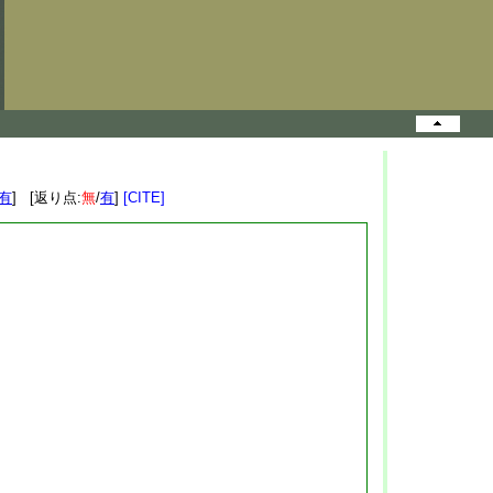
有
] [返り点:
無
/
有
]
[CITE]