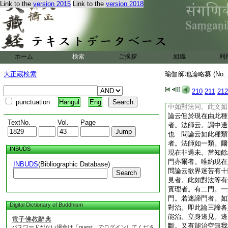
Link to the
version 2015
Link to the
version 2018
前五十五説
論云誑諂是邪見品類
是癡等流者。以邪見
言邪見。彼通論故癡
約行相起時増故。言
問前言慧自性。不
ホーム
検索
ご挨拶
組織
利
發語尋伺。與見並耶
依慧者。故無妨難
大正蔵検索
瑜伽師地論略纂 (No.
論云若諸具縛補特伽
煩惱隨眠若生色界所
210
211
212
摩他之所損伏煩惱隨
punctuation
Hangul
Eng
中如對法同。此文如
論云但於現在由此種
TextNo.
Vol.
Page
者。法師云。謂中邊
也 問論云如此種類
者。法師如一類。爾
INBUDS
現在非過未。當知餘
門亦爾者。唯約現在
INBUDS
(Bibliographic Database)
問論云欲界迷苦有十
Search
見者。此如對法等有
實理者。有二門。一
門。若迷諦門者。如
Digital Dictionary of Buddhism
對治。即此論三諦各
能治。立身邊見。邊
電子佛教辭典
斷。又有能治空無我
パスワードがない場合は「guest」でログインしてくださ