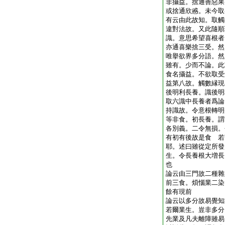
非攝益。捨通善惡果
或捨通欣慼。未今取
有云由此故知。取觸
違對法故。又此隨順
識。意思希望喜根者
亦通喜樂捨三受。然
唯擧欲界多分語。然
雖有。少而不論。此
食名攝益。不欲取受
益第八故。觸數縁現
後明利長養。識後明
取六識中長養者爲論
持識故。令意根轉明
等非食。初長養。謂
各別義。二令無損。
有初有後故是食 若
耶。述曰雖從定所發
生。令長養根大増長
也
論云由三門故二種雜
前三食。煩惱業二染
餘有現前
論云以多分故易覺知
若爾業生。豈非多分
先業及凡夫離障雖易