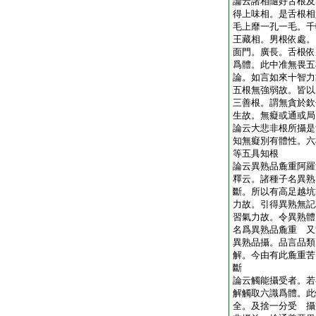
論云諸相隨好舌根及
得上味相。是舌根相
毛上靡一孔一毛。千
王藏相。男根依處。
面門。廣長。舌根依
爲體。此中准無畏五
論。如言如來十智力
五根無強弱故。皆以
三善根。謂無貪於欽
生故。無癡或通或局
論云大悲非根所攝是
知無癡別有體性。六
等五具知根
論云異熟品麁重阿羅
釋云。諸種子名異熟
斷。所以有高足越坑
力故。引得異熟無記
習氣力故。令異熟體
名爲異熟品麁重 又
異熟品攝。品言品類
解。今由有此麁重苦
斷
論云觸能攝受者。若
解觸取六識爲體。此
全。及捨一分受 攝