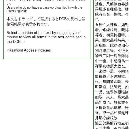
い。
捨也。又解無色界捨
Users who do not have a password can log in with the
界境多名種種捨。縁
userID "guest".
縁有心名一性捨。今
本文をドラッグして選択するとDDBの見出し語
也
検索結果が表示されます。
五種性人練根。如對
者。修練根時。既得
Select a portion of the text by dragging your
等者。初果轉根時。
mouse to view all terms in the text contained in
果。斷六品惑時果。
the DDB. ・
道所斷。此約得期心
Password Access Policies
別時得果等。不得不
論云二因一對治難得
中一也。非想復爲一
禪果功徳廣大故也。
一來得不還。不同預
倶得義。不違離欲。
根。無間道即斷。未
即斷道。法師云。如
一品。無學練根唯修
如取一來人。爲六品
品即成也。故知亦不
不得爲九品練根。得
乘。或一品如得起練
并期心練根故
論云於勝解行地立初
云此大乘。不同小乘