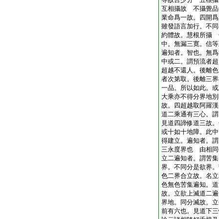
互相攝故 不攝覺品
業命爲一故。四開爲
雖發語言加行。不同
約體故。慧根所攝 
中。無漏三寛。信等
遍知者。智也。無爲
中或二。謂預流者超
超越不還人。後離色
者次第取。後離三界
一品。所以如此。或
大乘亦不得分界地別
故。四超越取阿羅漢
道二乘通有三心。謂
見道四諦修道三故。
或十如十地障。此中
得建立。遍知者。謂
三永度界也 由相同
立二遍知者。謂苦集
界。不同分是欲界。
色二界合立故。名立
色無色苦集遍知。道
故。立欲上滅道二遍
界地。同分滅故。立
前有六也。見道下三