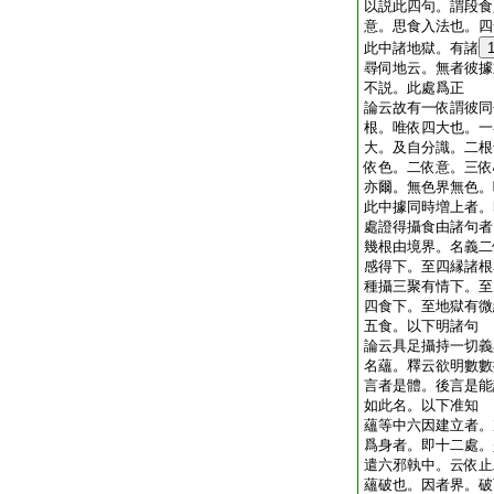
以説此四句。謂段食
意。思食入法也。四
此中諸地獄。有諸
尋伺地云。無者彼據
不説。此處爲正
論云故有一依謂彼同
根。唯依四大也。一
大。及自分識。二根
依色。二依意。三依
亦爾。無色界無色。
此中據同時増上者。
處證得攝食由諸句者
幾根由境界。名義二
感得下。至四縁諸根
種攝三聚有情下。至
四食下。至地獄有微
五食。以下明諸句
論云具足攝持一切義
名蘊。釋云欲明數數
言者是體。後言是能
如此名。以下准知
蘊等中六因建立者。
爲身者。即十二處。
遣六邪執中。云依止
蘊破也。因者界。破