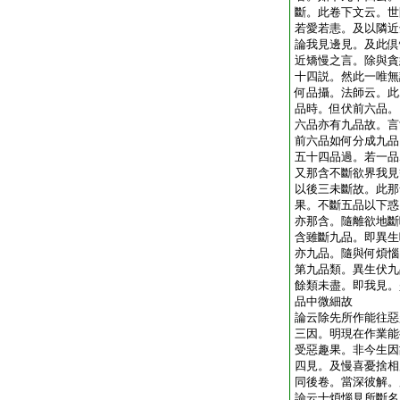
斷。此卷下文云。世
若愛若恚。及以隣近
論我見邊見。及此倶
近矯慢之言。除與貪
十四説。然此一唯無
何品攝。法師云。此
品時。但伏前六品。
六品亦有九品故。言
前六品如何分成九品
五十四品過。若一品
又那含不斷欲界我見
以後三未斷故。此那
果。不斷五品以下惑
亦那含。隨離欲地斷
含雖斷九品。即異生
亦九品。隨與何煩惱
第九品類。異生伏九
餘類未盡。即我見。
品中微細故
論云除先所作能往惡
三因。明現在作業能
受惡趣果。非今生因
四見。及慢喜憂捨相
同後卷。當深彼解。
論云十煩惱見所斷名