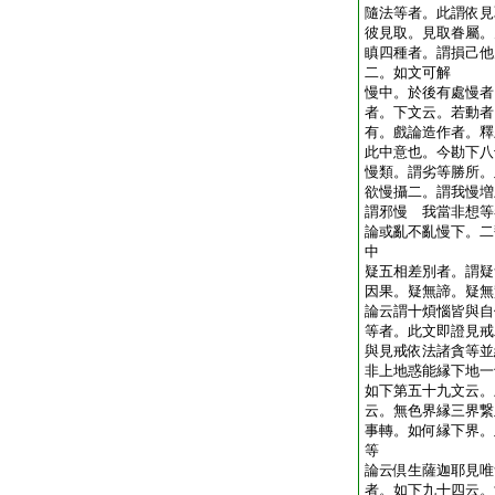
隨法等者。此謂依見
彼見取。見取眷屬。
瞋四種者。謂損己他
二。如文可解
慢中。於後有處慢者
者。下文云。若動者
有。戲論造作者。釋
此中意也。今勘下八
慢類。謂劣等勝所。
欲慢攝二。謂我慢増
謂邪慢 我當非想等
論或亂不亂慢下。二
中
疑五相差別者。謂疑
因果。疑無諦。疑無
論云謂十煩惱皆與自
等者。此文即證見戒
與見戒依法諸貪等並
非上地惑能縁下地一
如下第五十九文云。
云。無色界縁三界繋
事轉。如何縁下界。
等
論云倶生薩迦耶見唯
者。如下九十四云。