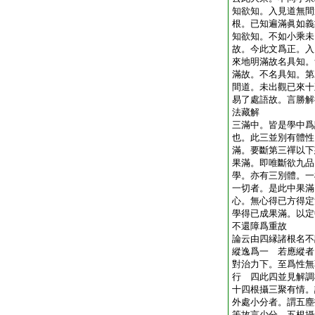
知欲知。入見道無間
根。已知遍滿眞如義
知欲知。不如小乘未
故。今此文爲正。入
來地明滿故名具知。
滿故。不名具知。第
間道。未出觀已來十
易了處語故。言勝解
法藏解
三滿中。皆是學中爲
也。此三並別有體性
滿。要斷第三禪以下
果滿。即唯斷欲九品
學。亦有三別體。一
一切者。是此中果滿
心。無心得已方得定
學得已成果滿。以定
不還障爲重故
論云由四縁諸根名不
縱逸爲一 若應縱者
對治力下。至爲性無
行 四此四並見解調
十四根攝三聚有情。
外處小分者。謂五塵
等故言少分 五根攝