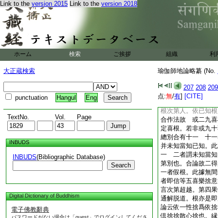
Link to the
version 2015
Link to the
version 2018
有喜受。亦有樂言。
別方便。定處五根
論云八根入初靜慮三
者。八者即信等五喜
云不能者。謂異生不
第三禪八。同以喜樂
ホーム
検索
ご挨拶
組織
利
七。後三可知
論云或一根或八根得
大正蔵検索
瑜伽師地論略纂 (No.
欲知根。此在向中得
即信等五捨意及未知
207
208
209
樂在第三禪故不取或
点:
無
/
有
]
[CITE]
punctuation
Hangul
Eng
謂未知欲知已知根二
根次第人。依已知根
TextNo.
Vol.
Page
合作法故 或二九喜
定喜根。若非或九十
總別合有十一 十一
INBUDS
并未知當知已知。此
一 二者謂未知當知
INBUDS
(Bibliographic Database)
第別也。合論故二得
Search
一者假根。此據無間
者即信等五喜樂捨意
言次第超越。第四果
Digital Dictionary of Buddhism
通解脱道。根亦是即
論云依一性捨爲依捨
電子佛教辭典
倶捨捨散心捨也。縁
パスワードがない場合は「guest」でログインしてくださ