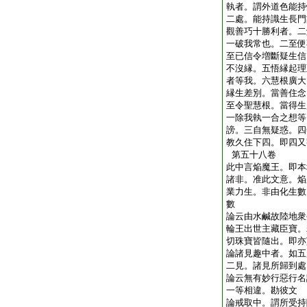
執者。謂外道色能持
二處。能持識生長門
觀善巧十勝利者。二
一破我常也。二至便
至已信令増斷疑生信
不沒縁。五悟縁起理
者等我。六慧根廣大
縁生差別。當善住念
至令聖慧根。當得生
一除我執一合之想等
謗。三自無疑惑。四
教久住下四。即四又
第五十八卷
此中言焔魔王。即本
諸非。准此文意。焔
業力生。非由化生數
數
論云由水鹹故陸地衆
輪王出世主藏臣寶。
切珠寶皆隨出。即亦
論諸見趣中者。如五
二見。諸見所歸到處
論云無有妙行惡行名
一等相違。勘彼文
論戒取中。謂所受持