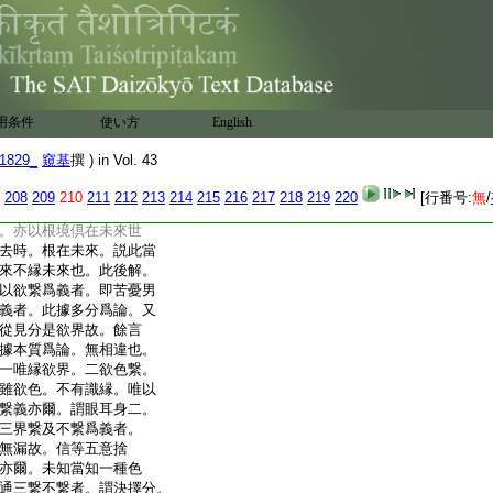
去。今解者且如無色根。
過未世義説。各縁三世
。唯縁現在故假設。流過
未來等故。不説縁當世。如
現在得縁。根住現在境
在色塵先入過去。未來
用条件
使い方
English
入過去已。不能縁過去。
色倶入過去。不能縁過
1829_
窺基
撰 ) in Vol. 43
以過未現在爲義者。
208
209
210
211
212
213
214
215
216
217
218
219
220
[行番号:
無
/
縁三世耶。八色等根在
。亦以根境倶在未來世
去時。根在未來。説此當
來不縁未來也。此後解。
以欲繋爲義者。即苦憂男
義者。此據多分爲論。又
從見分是欲界故。餘言
據本質爲論。無相違也。
一唯縁欲界。二欲色繋。
雖欲色。不有識縁。唯以
繋義亦爾。謂眼耳身二。
三界繋及不繋爲義者。
無漏故。信等五意捨
亦爾。未知當知一種色
通三繋不繋者。謂決擇分。