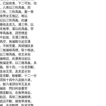
。已如前會。下二可知。信
。八善以三性爲義。四
三性。三性爲義。憂一善
身男女五無記。唯以
記以三性爲義。此據
樂捨及意九。通三學。以
非無學。還以此爲義。苦
學爲義者。謂苦體是
中起故。言通三種境。
爲空。無漏觀引起言通
。不例苦憂。與煩惱倶多
二無漏根爲體。取十根故。
以三種爲義。前文未知
漏根説。此通善法欲以
無漏是學。以三種爲義。具
義。答十四。一分見所斷。
及命五受。及意是分別
是見斷。餘修斷。十二一分
謂前十四中六及餘六者。
。餘六者謂信等五及未
漏故 問曰何故憂苦
體是斷法。在無學身起。
欲説。爲初二無漏根體。
從説不斷。雖無學身無。
縛。不是斷體。忻求涅槃