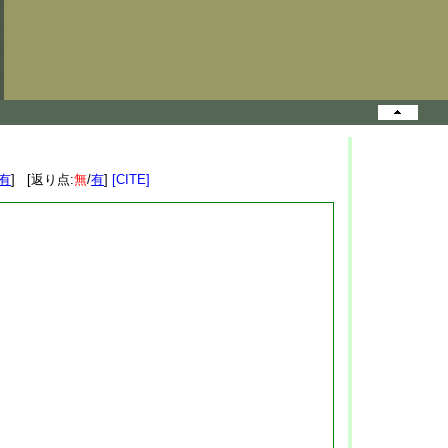
有
] [返り点:
無
/
有
]
[CITE]