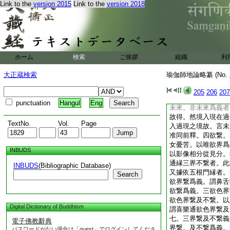
Link to the
version 2015
Link to the
version 2018
入過去。過去亦縁過
在現在通縁三世。在
境。苦根等八現在中
去時。勢力羸故。在
前釋。何故根境同在
先入過去耶。述曰現
ホーム
検索
ご挨拶
組織
利
眼入現在。現在眼根
又現在無識之根。與
大正蔵検索
瑜伽師地論略纂 (No.
去境
論云又此一分在未來
205
206
207
謂前無色根在未來。
punctuation
Hangul
Eng
未來。非未來爲義者
故得。然境入現在過
TextNo.
Vol.
Page
入過現之境故。言未
准同前釋。四欲繋。
女憂苦。以唯欲界爲
INBUDS
以影像相分從見分。
通縁三界不繋者。此
INBUDS
(Bibliographic Database)
又據依五根門縁者。
Search
欲界繋爲義。謂鼻舌
欲繋爲義。三欲色界
欲色界繋及不繋。以
Digital Dictionary of Buddhism
謂喜樂通欲色界繋及
七。三界繋及不繋義
電子佛教辭典
界繋。及不繋爲義。
パスワードがない場合は「guest」でログインしてくださ