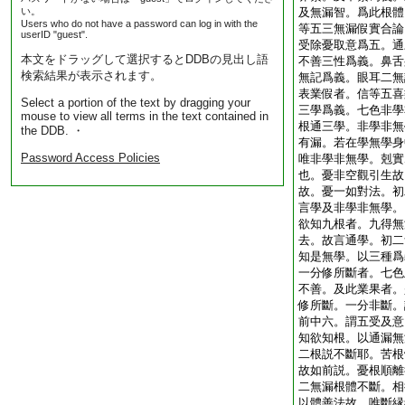
い。
及無漏智。爲此根體
Users who do not have a password can log in with the
等五三無漏假實合論
userID "guest".
受除憂取意爲五。通
本文をドラッグして選択するとDDBの見出し語
不善三性爲義。鼻舌
検索結果が表示されます。
無記爲義。眼耳二無
表業假者。信等五喜
Select a portion of the text by dragging your
三學爲義。七色非學
mouse to view all terms in the text contained in
根通三學。非學非無
the DDB. ・
有漏。若在學無學身
Password Access Policies
唯非學非無學。剋實
也。憂非空觀引生故
故。憂一如對法。初
言學及非學非無學。
欲知九根者。九得無
去。故言通學。初二
知是無學。以三種爲
一分修所斷者。七色
不善。及此業果者。
修所斷。一分非斷。
前中六。謂五受及意
知欲知根。以通漏無
二根説不斷耶。苦根
故如前説。憂根順離
二無漏根體不斷。相
以體善法故。唯斷縁