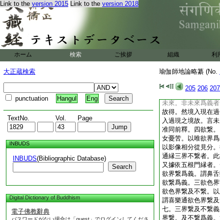
Link to the
version 2015
Link to the
version 2018
入過去。過去亦縁過
在現在通縁三世。在
境。苦根等八現在中
去時。勢力羸故。在
前釋。何故根境同在
先入過去耶。述曰現
ホーム
検索
ご挨拶
組織
利
眼入現在。現在眼根
又現在無識之根。與
大正蔵検索
瑜伽師地論略纂 (No.
去境
論云又此一分在未來
205
206
207
謂前無色根在未來。
punctuation
Hangul
Eng
未來。非未來爲義者
故得。然境入現在過
TextNo.
Vol.
Page
入過現之境故。言未
准同前釋。四欲繋。
女憂苦。以唯欲界爲
INBUDS
以影像相分從見分。
通縁三界不繋者。此
INBUDS
(Bibliographic Database)
又據依五根門縁者。
Search
欲界繋爲義。謂鼻舌
欲繋爲義。三欲色界
欲色界繋及不繋。以
Digital Dictionary of Buddhism
謂喜樂通欲色界繋及
七。三界繋及不繋義
電子佛教辭典
界繋。及不繋爲義。
パスワードがない場合は「guest」でログインしてくださ