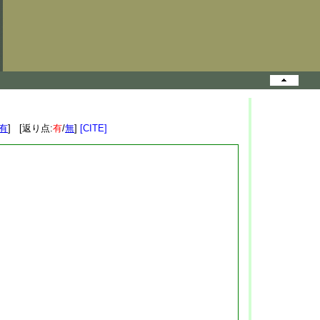
有
] [返り点:
有
/
無
]
[CITE]