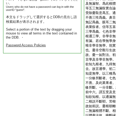
い。
及無漏智。爲此根體
Users who do not have a password can log in with the
等五三無漏假實合論
userID "guest".
受除憂取意爲五。通
本文をドラッグして選択するとDDBの見出し語
不善三性爲義。鼻舌
検索結果が表示されます。
無記爲義。眼耳二無
表業假者。信等五喜
Select a portion of the text by dragging your
三學爲義。七色非學
mouse to view all terms in the text contained in
根通三學。非學非無
the DDB. ・
有漏。若在學無學身
Password Access Policies
唯非學非無學。剋實
也。憂非空觀引生故
故。憂一如對法。初
言學及非學非無學。
欲知九根者。九得無
去。故言通學。初二
知是無學。以三種爲
一分修所斷者。七色
不善。及此業果者。
修所斷。一分非斷。
前中六。謂五受及意
知欲知根。以通漏無
二根説不斷耶。苦根
故如前説。憂根順離
二無漏根體不斷。相
以體善法故。唯斷縁