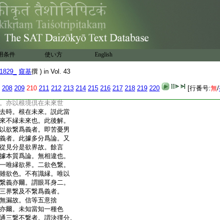
去。今解者且如無色根。
過未世義説。各縁三世
。唯縁現在故假設。流過
未來等故。不説縁當世。如
現在得縁。根住現在境
在色塵先入過去。未來
用条件
使い方
English
入過去已。不能縁過去。
色倶入過去。不能縁過
1829_
窺基
撰 ) in Vol. 43
以過未現在爲義者。
208
209
210
211
212
213
214
215
216
217
218
219
220
[行番号:
無
/
縁三世耶。八色等根在
。亦以根境倶在未來世
去時。根在未來。説此當
來不縁未來也。此後解。
以欲繋爲義者。即苦憂男
義者。此據多分爲論。又
從見分是欲界故。餘言
據本質爲論。無相違也。
一唯縁欲界。二欲色繋。
雖欲色。不有識縁。唯以
繋義亦爾。謂眼耳身二。
三界繋及不繋爲義者。
無漏故。信等五意捨
亦爾。未知當知一種色
通三繋不繋者。謂決擇分。