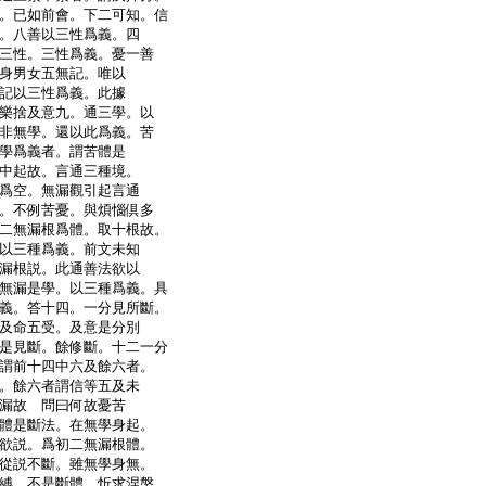
。已如前會。下二可知。信
。八善以三性爲義。四
三性。三性爲義。憂一善
身男女五無記。唯以
記以三性爲義。此據
樂捨及意九。通三學。以
非無學。還以此爲義。苦
學爲義者。謂苦體是
中起故。言通三種境。
爲空。無漏觀引起言通
。不例苦憂。與煩惱倶多
二無漏根爲體。取十根故。
以三種爲義。前文未知
漏根説。此通善法欲以
無漏是學。以三種爲義。具
義。答十四。一分見所斷。
及命五受。及意是分別
是見斷。餘修斷。十二一分
謂前十四中六及餘六者。
。餘六者謂信等五及未
漏故 問曰何故憂苦
體是斷法。在無學身起。
欲説。爲初二無漏根體。
從説不斷。雖無學身無。
縛。不是斷體。忻求涅槃