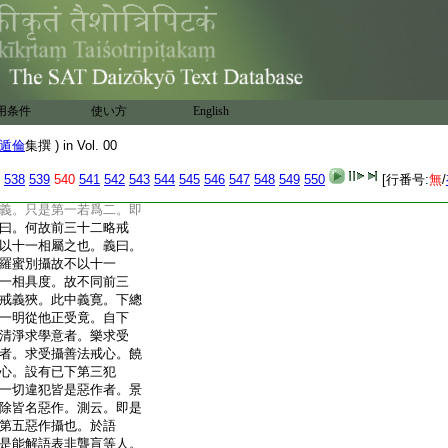
種相無問廣略。已如前
一相。初者謂於事業同
伴。此中不説第六虎狼
無問廣略。助伴令爲第
救獅子等畏有二解。一
三等名。二解如此論。
用条件
使い方
English
也。會此不同者。以
11
爲
開二。前卷以同爲助
遁倫
集撰 ) in Vol. 00
中以開助伴爲二。故不説獅子
似不論。彼卷令助伴故。
538
539
540
541
542
543
544
545
546
547
548
549
550
[行番号:
無
/
下四十三與前略十一
義。只是第一若爲二。即
曰。何故前三十二略戒
以十一相屬之也。義曰。
羅蜜別攝故不以十一
一相具度。故不同前三
戒義狹。此中義寛。下總
一明從他正受竟。自下
清淨求學意者。樂求受
者。求受攝善法戒心。饒
心。設有已下第三犯
一切違犯皆是惡作者。景
除皆名惡作。測云。即是
第五惡作攝也。於語
是能解語表非聾盲等人。