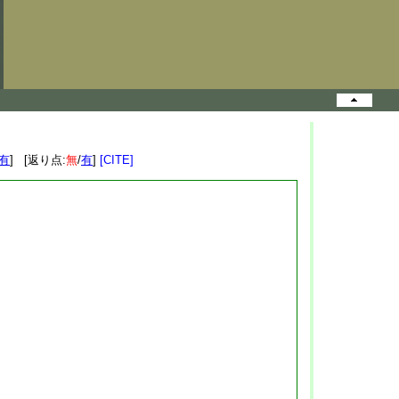
有
] [返り点:
無
/
有
]
[CITE]