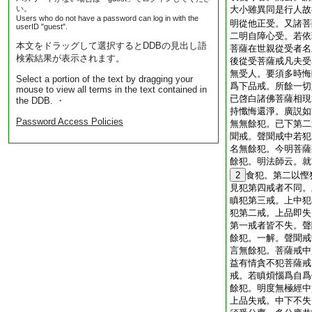
い。
大小雖異同是行人故
Users who do not have a password can log in with the
明從他正受。又諸菩
userID "guest".
二明自障心受。若依
本文をドラッグして選択するとDDBの見出し語
菩薩在世親從受者名
検索結果が表示されます。
後從受菩薩戒凡夫受
無受人。要須多時悔
Select a portion of the text by dragging your
爲下品戒。所餘一切
mouse to view all terms in the text contained in
已啓白諸佛菩薩相現
the DDB. ・
持懺悔還淨。廣説如
Password Access Policies
無無餘犯。已下第二
聞戒。聲聞戒中若犯
名無餘犯。今明菩薩
餘犯。明法師云。就
2
食犯。第二以慳
見犯第四戒者不同。
瞋犯第三戒。上中犯
犯第二戒。上品即失
第一戒者皆不失。聲
餘犯。一解。聲聞戒
言無餘犯。菩薩戒中
益有情貪不犯菩薩戒
戒。若瞋煩惱爲自爲
餘犯。明度無極經中
上品失戒。中下不失