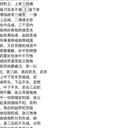
得對之。上來三段總
薩乃至若不會
1
過下第
瓔珞經有三種受。一佛
上品戒。二佛過去世
名中品戒。三千里内
除得好善相然後受名
如前應知者。如前受戒
等事廣學戒相專精護
前。又於菩薩犯戒道中
逐難重解。於中初簡聲
四重於現身中不可悔
戒捨而還受故云無無
前四他勝處法。第一以
犯。第三瞋。第四邪見。若邪
上中下皆失菩薩戒。若
者即失。下品不失。若慳
。中下不失。若合三品犯
聞不爾。故云菩薩無無
中一切煩惱並犯戒。故云
起貪煩惱或不犯。若利
。爲自利益即犯菩薩
他並能犯戒。故云無無
貪瞋相對分別失戒。瞋
。貪三品犯不失戒。次明