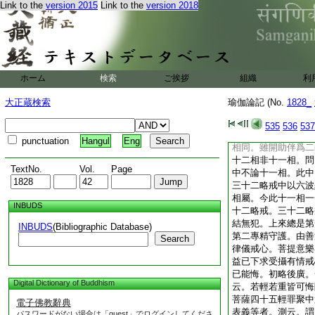
Link to the
version 2015
Link to the
version 2018
基云。若准前卷十一
辨。今此中但是彼十
助伴。第二於苦爲助
獅子等畏。若依前卷
一樂事助伴。第五明
解如舊地持標十一相
ホーム
検索
ご挨拶
組織
利
略中解十一相爲十一
樂救苦事別所以此間
大正蔵検索
瑜伽論記 (No.
1828_
伴故
12
説合。此
等畏。又即共失財相
535
536
537
所以論獅子等畏。又
punctuation
Hangul
Eng
相同。雖開助伴爲二
十二相非十一相。問
TextNo.
Vol.
Page
中不論十一相。此中
三十二略戒中以六波
相屬。今此十一相一
INBUDS
十二略戒。三十二略
結無犯。上來總是第
INBUDS
(Bibliographic Database)
第二專精守護。由善
Search
律儀戒心。菩提意樂
益已下求受攝有情戒
已能悔。初略後廣。
Digital Dictionary of Buddhism
云。若輕若重皆可悔
菩薩四十五輕罪聚中
電子佛教辭典
表義等者。測云。謂
パスワードがない場合は「guest」でログインしてくださ