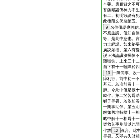
辛藥。應厭背之不可
菩薩藏諸佛神力不生
有二。初明毀謗有犯
此後段文仍屬第五。
9
名信佛語應強信
不應生謗。但知自無
等。是此中意也。言
力士經説。如來祕要
廣説如彼。第六有愛
説正法論議決擇恒不
毀嗤笑。上來三十二
自下有十一輕障於四
10
一障同事。次
障利行。前中初一不
基云。若准前卷十一
辨。今此中但是彼十
助伴。第二於苦爲助
獅子等畏。若依前卷
一樂事助伴。第五明
解如舊地持標十一相
略中解十一相爲十一
樂救苦事別所以此間
伴故
12
説合。此
等畏。又即共失財相