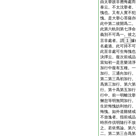
由太擧故非應悔處而
泰云。不太沈擧者。
愧也。又有人實不犯
愧。是大擧心菩薩亦
此中第二彼開爲二。
此第六軌則第七淨命
義別不可爲一。彼之
言非處者。謂
1
據
名處過。此可持不可
此至非處可生悔愧也
決擇云。復次前戒品
當知初一是意樂清淨
加行中復有五種。一
加行。三通向加行。
第二第三爲初加行。
爲第三加行。第六第
行。第十爲第五加行
行中。前一明離沈擧
懈怠等明無間加行。
生於悔愧妨利他行。
悔愧。如外道雞猪戒
不放逸者。指前戒品
時所作倶明隨行不放
之。若依舊論。第六
二。第二第三合爲第