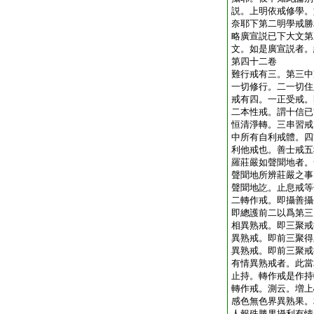
説。上明依戒修學。
奈耶下第二明學戒勝
略廣宣説已下大文第
文。如是廣宣説者。
第四十二卷
難行戒有三。第三中
一切修行。二一切住
戒有四。一正受戒。
二本性戒。謂十信已
恒清淨轉。三串習戒
中所有自利戒體。四
利他戒也。善士戒五
羅莊嚴如聲聞地者。
聲聞地所辨莊嚴之事
聲聞地訖。止息戒等
二轉作戒。即攝善攝
即總護前二以爲第三
相異熟戒。即三聚戒
異熟戒。即前三聚得
異熟戒。即前三聚戒
有情異熟戒者。此當
止持。轉作戒是作持
轉作戒。測云。増上
感色無色界異熟果。
人報殊勝果攝利有情