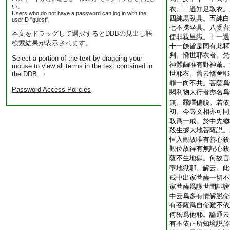
い。
衣。二過知足取衣。
Users who do not have a password can log in with the
四純黒臥具。五純白
userID "guest".
七不揲坐具。八受畜
本文をドラッグして選択するとDDBの見出し語
使非親里織。十一過
検索結果が表示されます。
十一餘皆是同有此釋
判。憍世耶衣者。梵
Select a portion of the text by dragging your
神蠶繭唯有野神繭。
mouse to view all terms in the text contained in
世耶衣。舊云憍舍耶
the DDB. ・
罪一向不共。菩薩爲
Password Access Policies
闕利物大行者亦名爲
無。飜譯偏脱。若依
初。今尋文相亦可同
取爲一戒。於中先總
殺生據大地菩薩説。
恒入觀故唯有善心殺
觀位故得有無記心殺
薩不生地獄。何故言
墮地獄耶。解云。此
戒中出家菩薩一切不
家菩薩爲護世間誹謗
中云爲多有情解脱命
有菩薩爲自命難不依
何獨爲他耶。論通云
有不依正所知境説於