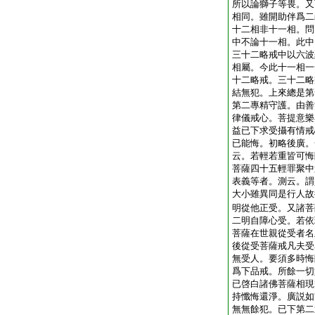
所以論獅子等畏。又
相同。雖開助伴爲二
十二相非十一相。問
中不論十一相。此中
三十二略戒中以六波
相屬。今此十一相一
十二略戒。三十二略
結無犯。上來總是第
第二專精守護。由善
律儀戒心。菩提意樂
益已下求受攝有情戒
已能悔。初略後廣。
云。若輕若重皆可悔
菩薩四十五輕罪聚中
表義等者。測云。謂
大小雖異同是行人故
明從他正受。又諸菩
二明自障心受。若依
菩薩在世親從受者名
後從受菩薩戒凡夫受
無受人。要須多時悔
爲下品戒。所餘一切
已啓白諸佛菩薩相現
持懺悔還淨。廣説如
無無餘犯。已下第二