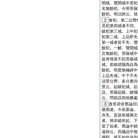
聞戒。聲聞戒中若犯
名無餘犯。今明菩薩
餘犯。明法師云。就
2
食犯。第二以慳
見犯第四戒者不同。
瞋犯第三戒。上中犯
犯第二戒。上品即失
第一戒者皆不失。聲
餘犯。一解。聲聞戒
言無餘犯。菩薩戒中
益有情貪不犯菩薩戒
戒。若瞋煩惱爲自爲
餘犯。明度無極經中
上品失戒。中下不失
須受分齊。多分應共
景云。起瞋犯戒。起
説。菩薩起瞋。瞋惱
云。問前説四他勝處
3
貪答若依舊論但
後相違。今依新論。
亦失。是故前後兩文
者。簡非瞋所起。下
當了知者。舊論中錯
遠師云。四攝品中無
攝耶。彼不知此論別