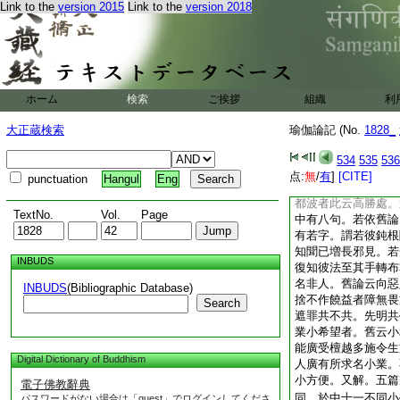
Link to the
version 2015
Link to the
version 2018
迎生談論。測云。此
總説喜無記心。心法
念。非隨煩惱故非染
病等十句。言或有違
泰云。謂或耆長故來
護説法者心故不起迎
ホーム
検索
ご挨拶
組織
利
不受障他布施。第五
障他施。生色可染者
大正蔵検索
瑜伽論記 (No.
1828_
故。銀名可染。以可
迷亂者。謂彼不欲施
534
535
536
捨隨受者。謂施主多
点:
無
/
有
]
[CITE]
punctuation
Hangul
Eng
即受。施主由是定當
都波者此云高勝處。
TextNo.
Vol.
Page
中有八句。若依舊論
有若字。謂若彼鈍根
知聞已増長邪見。若
INBUDS
復知彼法至其手轉布
名非人。舊論云向惡
INBUDS
(Bibliographic Database)
捨不作饒益者障無畏
Search
遮罪共不共。先明共
業小希望者。舊云小
能廣受檀越多施令生
Digital Dictionary of Buddhism
人廣有所求名小業。
小方便。又解。五篇
電子佛教辭典
同。於中十一不同小
パスワードがない場合は「guest」でログインしてくださ