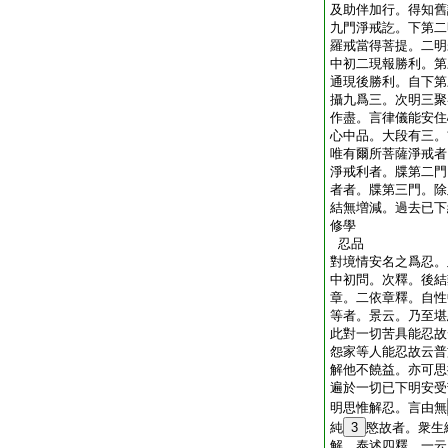
及助伴加行。得知舊
九門淨戒訖。下第二
羅戒當得菩提。二明
中初二現報勝利。第
通現後勝利。自下第
攝九爲三。次明三聚
作盡。言律儀能安住
心中品。大段有三。
唯有爾所菩薩淨戒者
淨戒利者。牒第二門
者者。牒第三門。除
結無増減。過去已下
修學
忍品
對境情安名之爲忍。
中初問。次釋。後結
章。二依章釋。自性
等者。景云。乃至堪
此對一切苦具能忍故
怨家等人能忍故云普
解他不饒益。亦可思
遍於一切已下明安受
明思惟解忍。言由無
純
3
愍故者。衆生
解。泰述四釋。一云