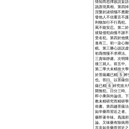
情知而思擇故説妄語
詭誑現異相。第四掉
涅槃於諸煩惱不應厭
發他人不信重言不護
利物加行不行爲犯。
罵不能安忍。第二於
彼疑侵犯由慢不謝不
受名犯。第四於他懷
進有三。初一染心御
眠。第三勝心談説虚
初爲惰慢不求禪法。
三貪味靜慮。次明障
後三就人。前五中。
第二學大未精捨大學
於菩薩藏已精
5
粹
也。答曰。以菩薩但
薩已精
6
碎究捨大
開無犯。日分三時。
即小乘與外論倶。下
教未精研究而精研學
俗書。第四越菩薩法
如辛藥而習近之者。
藥即著辛味。爲識邪
論。又味藥有除病用
言非如辛藥而習近之