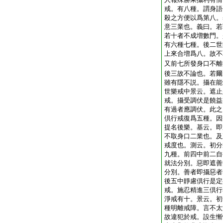
戒。有八種。謂身語
殺之方便以爲第八。
意三業也。義曰。若
若十者不成増數門。
有六種七種。後二世
上來合増爲八。故不
又前七所發身口不離
後三故不論也。若爾
雖有隱不説。攝在能
世樂戒中景云。遮止
戒。攝受調伏是饒益
有過者應調伏。此之
倶行戒復爲五種。因
提名後樂。基云。即
不取身口二業也。及
戒度也。測云。初分
九種。前四中前二自
就法分別。惡即遮善
分別。善者即攝惡者
後五中靜慮倶行是定
戒。施忍精進三倶行
淨戒有十。景云。初
種明離戒障。言不太
故違犯於戒。設生慚