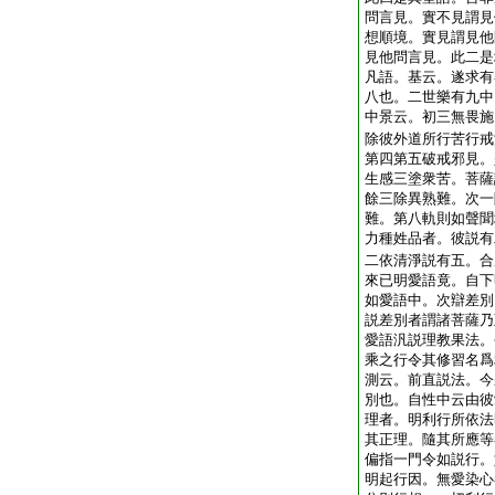
問言見。實不見謂見
想順境。實見謂見他
見他問言見。此二是
凡語。基云。遂求有
八也。二世樂有九中
中景云。初三無畏施
除彼外道所行苦行戒
第四第五破戒邪見。
生感三塗衆苦。菩薩
餘三除異熟難。次一
難。第八軌則如聲聞
力種姓品者。彼説有
二依清淨説有五。合
來已明愛語竟。自下
如愛語中。次辯差別
説差別者謂諸菩薩乃
愛語汎説理教果法。
乘之行令其修習名爲
測云。前直説法。今
別也。自性中云由彼
理者。明利行所依法
其正理。隨其所應等
偏指一門令如説行。
明起行因。無愛染心