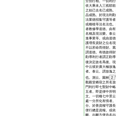
分別行相。一切利行
依大乘未入三祇耶前
之始已去名已成熟。
品成熟。於現法利勸
法業徳招集守護等者
或種植等法名法也。
者教修學道徳。由有
名稱及現法樂。泰云
進事業等。或由道徳
護増長資財之位名現
不以邪命而得財。業
謂道徳。有徳故得財
勸導利行者謂正勸導
後決定故名爲後。現
中云彼於廣大極放逸
者。泰云。謂放逸之
也。測云。園林
2
觀殿堂栖宿之所名放
門利行即七聖財中略
五者。即是律中所明
文。一切種七中景云
處一分所化有情者。
分。於善資糧守護長
便行總是資糧。或依
離。出離方便亦名出