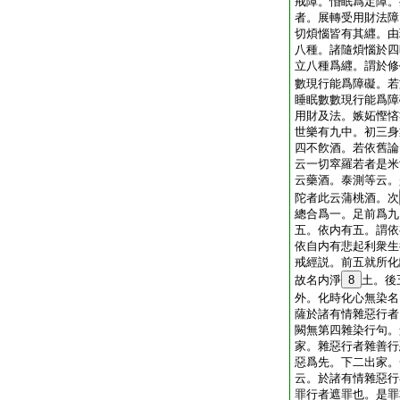
戒障。惛眠爲定障。
者。展轉受用財法障
切煩惱皆有其纒。由
八種。諸隨煩惱於四
立八種爲纒。謂於修
數現行能爲障礙。若
睡眠數數現行能爲障
用財及法。嫉妬慳悋
世樂有九中。初三身
四不飮酒。若依舊論
云一切窣羅若者是米
云藥酒。泰測等云。
陀者此云蒲桃酒。次
總合爲一。足前爲九
五。依内有五。謂依
依自内有悲起利衆生
戒經説。前五就所化
故名内淨
8
土。後
外。化時化心無染名
薩於諸有情雜惡行者
闕無第四雜染行句。
家。雜惡行者雜善行
惡爲先。下二出家。
云。於諸有情雜惡行
罪行者遮罪也。是罪