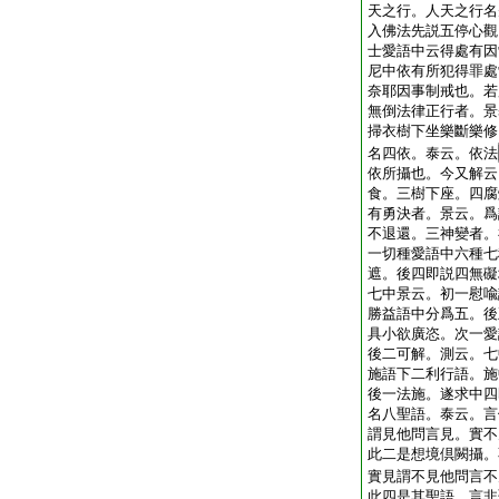
天之行。人天之行名
入佛法先説五停心觀
士愛語中云得處有因
尼中依有所犯得罪處
奈耶因事制戒也。若
無倒法律正行者。景
掃衣樹下坐樂斷樂修
名四依。泰云。依法
依所攝也。今又解云
食。三樹下座。四腐
有勇決者。景云。爲
不退還。三神變者。
一切種愛語中六種七
遮。後四即説四無礙
七中景云。初一慰喩
勝益語中分爲五。後
具小欲廣恣。次一愛
後二可解。測云。七
施語下二利行語。施
後一法施。遂求中四
名八聖語。泰云。言
謂見他問言見。實不
此二是想境倶闕攝。
實見謂不見他問言不
此四是其聖語。言非