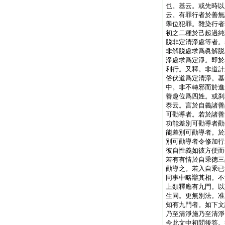
也。基云。或先時以
云。有罪行者於善無
學位犯罪。雜染行者
初之二種於己起過純
脱非定清淨處等者。
非解脱處求爲眞解脱
淨處求爲定淨。即於
利行。又釋。非道計
俗伏道爲定清淨。基
中。非不轉邪而於進
善趣位爲四姓。或刹
泰云。言於自義諸善
可勸導者。若於諸善
功能差別可勸導者勸
能差別可勸導者。於
別可勸導者令修加行
彼自性義如彼方便而
若有有情於自乘徳三
勸導之。若入自乘已
同事中略辯其相。不
上類釋應有九門。以
生同。更無別法。准
知有九門者。如下文
乃至清淨施乃至清淨
今此文中初問後答。