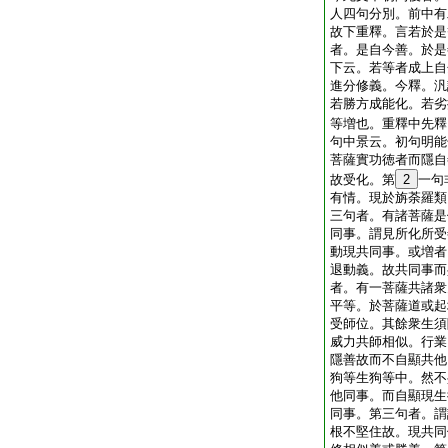
人四句分別。前中有
故下重釋。言若於是
者。是自今善。於是
下云。若等者成上自
進分修義。今釋。汎
若勝方成能化。若劣
等増也。重釋中先釋
句中景云。初句明能
菩薩實功徳者而隱自
故受化。第
2
一句
有情。現於旃荼羅類
三句者。有諸菩薩是
同事。謂見所化所受
動現共同事。或増者
退動義。故共同事而
者。有一菩薩共諸衆
平等。於菩薩道或起
受師位。其餘衆生須
威力共師相似。行業
隱善故而不自顯共他
狗等生狗等中。然不
他同事。而自顯現生
同事。第三句者。謂
根不堅住故。現共同