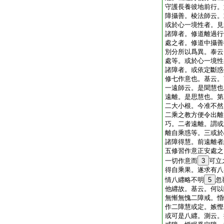
守護長養彼地前行。
障攝善。棱法師云。
或於心一境性者。見
諸障者。修道離過行
處之者。修道中攝善
別分所以爲異。泰云
處等。或於心一境性
諸障者。或依定斷惑
修七作意也。基云。
一遠師云。是聞慧也
遠離。是思慧也。第
二大小根。今准不然
二乘之教方便令出離
巧。二者遠離。謂或
離自乘惑等。三或於
諸障得慧。前遠離者
五修習作意正安處之
一切作意而
3
可立
得自乘果。遂求有八
情八纒略不明
5
忽
他纒故。基云。何以
無慚無愧二障戒。惛
作二障慧或定。嫉慳
或可是八纒。測云。