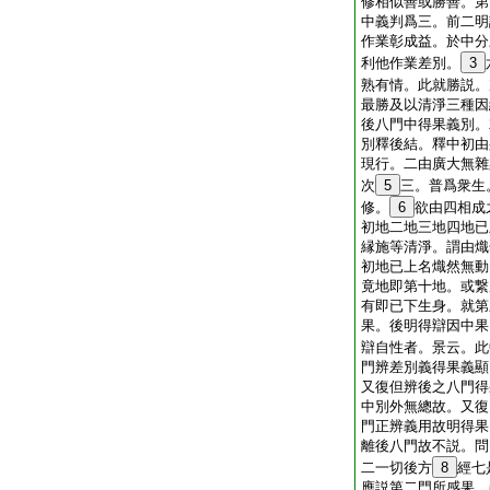
修相似善或勝善。第
中義判爲三。前二明
作業彰成益。於中分
利他作業差別。
3
熟有情。此就勝説。
最勝及以清淨三種因
後八門中得果義別。
別釋後結。釋中初由
現行。二由廣大無雜
次
5
三。普爲衆生
修。
6
欲由四相成
初地二地三地四地已
縁施等清淨。謂由熾
初地已上名熾然無動
竟地即第十地。或繋
有即已下生身。就第
果。後明得辯因中果
辯自性者。景云。此
門辨差別義得果義顯
又復但辨後之八門得
中別外無總故。又復
門正辨義用故明得果
離後八門故不説。問
二一切後方
8
經七
應説第二門所感果。