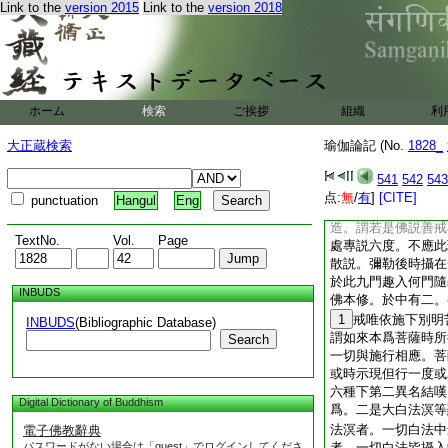
Link to the
version 2015
Link to the
version 2018
通達相清淨。二通達
清淨。四通達士用清
次即當此中五對義也
前二已説。復次已下
勝。文分爲二。初引
復二。初明六度是佛
ホーム
検索
ご挨拶
組織
利
諸如來下明此六度是
樂修。前中復二。初
大正蔵検索
瑜伽論記 (No.
1828_
言復次如是六度乃至
戒經。初有如是我聞
541
542
543
紙已後並是地持更無
点:
無
/
有
]
[CITE]
punctuation
Hangul
Eng
之人不解方音翻爲經
造。謂若是佛説善戒
TextNo.
Vol.
Page
處專説六度。不應此
散説。彌勒後時攝在
於此九門趣入何門隨
INBUDS
佛本修。於中有二。
1
戒唯依施下別明
INBUDS
(Bibliographic Database)
謂如來本爲菩薩時所
Search
一切與施行相應。菩
或時示現但行一度或
六種下第二異名結嘆
Digital Dictionary of Buddhism
爲。二是大白法溟等
法溟者。一切白法中
電子佛教辭典
パスワードがない場合は「guest」でログインしてくださ
者。一切白法皆攝入