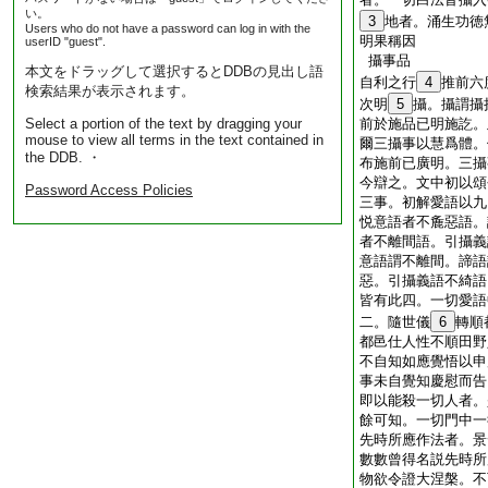
い。
3
地者。涌生功徳
Users who do not have a password can log in with the
明果稱因
userID "guest".
攝事品
本文をドラッグして選択するとDDBの見出し語
自利之行
4
推前六
検索結果が表示されます。
次明
5
攝。攝謂攝
Select a portion of the text by dragging your
前於施品已明施訖。
mouse to view all terms in the text contained in
爾三攝事以慧爲體。
the DDB. ・
布施前已廣明。三攝
今辯之。文中初以頌
Password Access Policies
三事。初解愛語以九
悦意語者不麁惡語。
者不離間語。引攝義
意語謂不離間。諦語
惡。引攝義語不綺語
皆有此四。一切愛語
二。隨世儀
6
轉順
都邑仕人性不順田野
不自知如應覺悟以申
事未自覺知慶慰而告
即以能殺一切人者。
餘可知。一切門中一
先時所應作法者。景
數數曾得名説先時所
物欲令證大涅槃。不