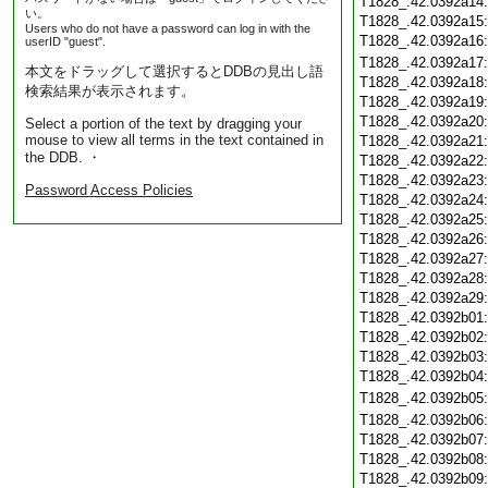
T1828_.42.0392a14
い。
T1828_.42.0392a15
Users who do not have a password can log in with the
T1828_.42.0392a16
userID "guest".
T1828_.42.0392a17
本文をドラッグして選択するとDDBの見出し語
T1828_.42.0392a18
検索結果が表示されます。
T1828_.42.0392a19
T1828_.42.0392a20
Select a portion of the text by dragging your
mouse to view all terms in the text contained in
T1828_.42.0392a21
the DDB. ・
T1828_.42.0392a22
T1828_.42.0392a23
Password Access Policies
T1828_.42.0392a24
T1828_.42.0392a25
T1828_.42.0392a26
T1828_.42.0392a27
T1828_.42.0392a28
T1828_.42.0392a29
T1828_.42.0392b01
T1828_.42.0392b02
T1828_.42.0392b03
T1828_.42.0392b04
T1828_.42.0392b05
T1828_.42.0392b06
T1828_.42.0392b07
T1828_.42.0392b08
T1828_.42.0392b09