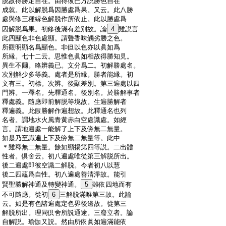
:
脱故得勝定自在。由得彼已方説勝色自在
:
成就。此以解脱爲因勝處爲果。又云。此八勝
:
處與修三種縁色解脱作所依止。此以勝處爲
:
因解脱爲果。初修後滿有差別故。論
4
雖説言
:
此四顯色非色處顯。謂聲香味觸劣勝之色。
:
所觀明顯名爲顯色。非但以色亦以眞如爲
:
所縁。七十二云。思惟色眞如相故得勝知見。
:
異生不爾。略辨義已。文分爲二。初解勝處名。
:
次別解少多等義。處者是所縁。勝者能縁。初
:
文有三。初標。次辨。後顯差別。第三遍處以四
:
門辨。一釋名。先釋通名。後別名。於勝解事者
:
釋處義。隨應即前解脱等境故。生遍勝解者
:
釋遍義。此假勝解作遍想故。此釋通名也列
:
名者。謂地水火風青黄赤白空處識處。如經
:
言。謂地遍處一能解了上下及傍無二無量。
:
如是乃至識遍上下及傍無二無量等。此中
:
＊雖釋無二無量。餘如顯揚第四等説。二出體
:
性者。倶舍云。初八遍處唯從第三解脱所出。
:
後二遍處即彼空識二解脱。今者初八以慧
:
後二四蘊爲自性。初八遍處善清淨故。能引
:
賢聖勝解神通及轉變神通。
5
雖依四地而有
:
不可隨應。從初
6
三解脱滿唯第三故。此論
:
云。如是有色諸遍處定色界後邊故。從第三
:
解脱所出。理同倶舍所説通途。三廢立者。論
:
自解説。瑜伽又説。然由所依眞如遍滿能依