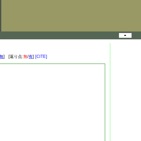
無
] [返り点:
無
/
有
]
[CITE]