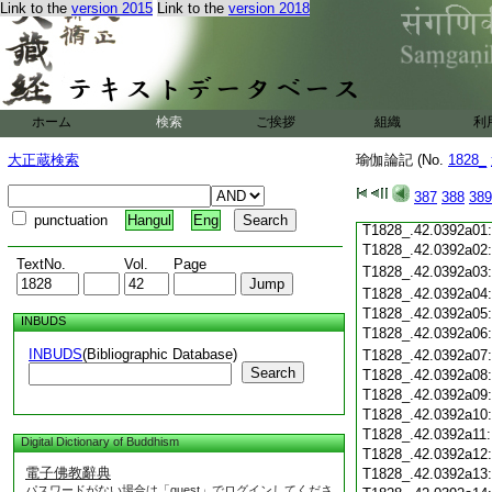
Link to the
version 2015
Link to the
version 2018
T1828_.42.0391c19
T1828_.42.0391c20
T1828_.42.0391c21
T1828_.42.0391c22
T1828_.42.0391c23
T1828_.42.0391c24
ホーム
検索
ご挨拶
組織
利
T1828_.42.0391c25
T1828_.42.0391c26
大正蔵検索
瑜伽論記 (No.
1828_
T1828_.42.0391c27
T1828_.42.0391c28
387
388
389
T1828_.42.0391c29
punctuation
Hangul
Eng
T1828_.42.0392a01
T1828_.42.0392a02
TextNo.
Vol.
Page
T1828_.42.0392a03
T1828_.42.0392a04
T1828_.42.0392a05
INBUDS
T1828_.42.0392a06
INBUDS
(Bibliographic Database)
T1828_.42.0392a07
Search
T1828_.42.0392a08
T1828_.42.0392a09
T1828_.42.0392a10
T1828_.42.0392a11
Digital Dictionary of Buddhism
T1828_.42.0392a12
電子佛教辭典
T1828_.42.0392a13
パスワードがない場合は「guest」でログインしてくださ