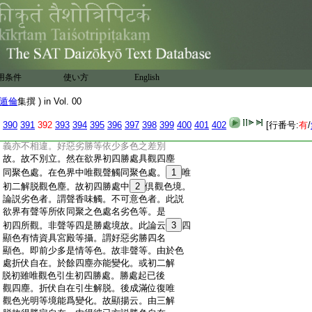
:
所縁聲香味觸所依聚色。以初二解脱縁光
:
明相及劣勝故。即初四勝處觀顯假色光明
:
乃是假顯色故。由體清明順於變化故偏觀
:
之。第二解脱縁一切色處故。第三第四勝處
:
亦觀於彼一切色處若少多等。然以有情非
:
情形量小大内外別故。分成少多故。依有色
用条件
使い方
English
:
及與無色各縁二境分成四種故。諸勝處不
:
減不増故。對法説。少色者。有情數色其量
7
少
遁倫
集撰 ) in Vol. 00
:
故。多色者。非情數色其量大故。顯揚論中唯
:
依資具非資具分成多少。今此中以有情及資
390
391
392
393
394
395
396
397
398
399
400
401
402
[行番号:
有
/
:
具合名爲少。宮殿等名多。數量別故。各據一
:
義亦不相違。好惡劣勝等依少多色之差別
:
故。故不別立。然在欲界初四勝處具觀四塵
:
同聚色處。在色界中唯觀聲觸同聚色處。
1
唯
:
初二解脱觀色塵。故初四勝處中
2
倶觀色境。
:
論説劣色者。謂聲香味觸。不可意色者。此説
:
欲界有聲等所依同聚之色處名劣色等。是
:
初四所觀。非聲等四是勝處境故。此論云
3
四
:
顯色有情資具宮殿等攝。謂好惡劣勝四名
:
顯色。即前少多是情等色。故非聲等。由於色
:
處折伏自在。於餘四塵亦能變化。或初二解
:
脱初雖唯觀色引生初四勝處。勝處起已後
:
觀四塵。折伏自在引生解脱。後成滿位復唯
:
觀色光明等境能爲變化。故顯揚云。由三解