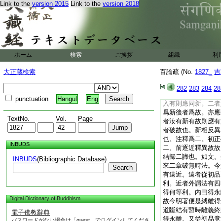
Link to the
version 2015
Link to the
version 2018
之。若必言初新無有
故隨之下第五總結。
無住時。外曰受新故
以破現在。外人便謂
故則有二義。一者既
現在。二者取新故必
ホーム
検索
ご挨拶
組織
利
新故必有取新故之時
故。前借新故破現在
大正蔵検索
百論疏 (No.
1827_
吉
破新也。汝言始生爲
新。汝新法始出空入
282
283
284
28
出空入有。豈非新也
punctuation
Hangul
Eng
入有則應同新。二者
爲新後者爲故。亦應
TextNo.
Vol.
Page
者汝有新有故則應有
者破故也。新相反異
也。注釋爲二。初正
INBUDS
二。前逐近釋異故故
結歸二諦也。如文。
INBUDS
(Bibliographic Database)
來二章破無時法。今
Search
有遠近。遠者從初品
利。近者外謂法有四
得何等利。内曰得永
Digital Dictionary of Buddhism
故今明著便是縛離得
道斷結有暫時離義終
電子佛教辭典
得永離。又從初品竟
パスワードがない場合は「guest」でログインしてくださ