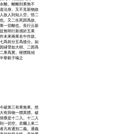
永離。離離則累無不
道法身。又不見新物故
人故人則知人空。悟二
也。又二生死因爲故。
果一切離也。長行云新
從無明行新感於五果
作未來兩果名中作故。
七爲前分五爲後分。如
因縁譬如大樹。二因爲
二果爲實。根體既傾
中擧穀子喩之
今破第三有果無果。然
大有與物一體異體。破
情塵是十二入。十二入
則一切空。若爾上來二
者凡有通別二義。通義