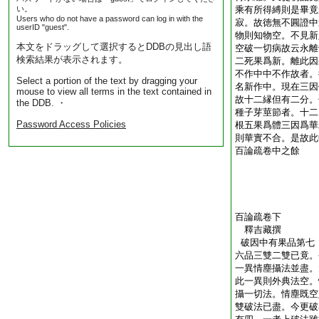
い。
乘有所得縛則是畢竟
Users who do not have a password can log in with the
寂。故徳無不圓證中
userID "guest".
物則知物空。不見新
本文をドラッグして選択するとDDBの見出し語
空破一切病故云永離
検索結果が表示されます。
二死果爲新。離此因
不作中中不作故者。
Select a portion of the text by dragging your
名新作中。現在三因
mouse to view all terms in the text contained in
故十二縁但有二分。
the DDB. ・
種子芽莖節者。十二
Password Access Policies
根五果爲體三因爲華
則華實不合。是故此
百論疏卷中之餘
百論疏卷下
釋吉藏撰
破因中有果品第七
六品三雙二雙已竟。
一異情塵攝法並盡。
此一異則外典法空。
攝一切法。情塵既空
雙破法已盡。今更破