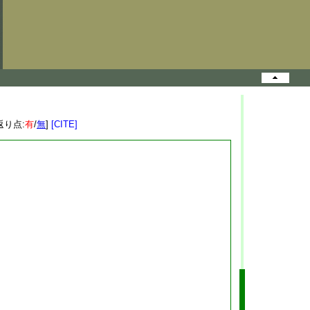
返り点:
有
/
無
]
[CITE]