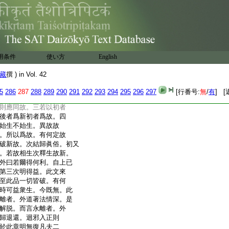
故者。是應常無。是以初
今諸法不住下第六結
故有現在時。上借新故
。論主受彼新故。若有新
有新故始終則有中間
現在時取。既有所取之
用条件
使い方
English
也。内曰生故新異故
。今破新故也。生故新者
藏
撰 ) in Vol. 42
新者。故法始生便應是
有既名爲新。故法亦始
5
286
287
288
289
290
291
292
293
294
295
296
297
[行番号:
無
/
有
] [
。此有四難。一同始出空
則應同故。三若以初者
後者爲新初者爲故。四
始生不始生。異故故
。所以爲故。有何定故
破新故。次結歸眞俗。初又
。若故相生次釋生故新。
外曰若爾得何利。自上已
第三次明得益。此文來
至此品一切皆破。有何
時可益衆生。今既無。此
離者。外道著法情深。是
解脱。而言永離者。外
歸退還。迴邪入正則
於此章明無復凡夫二