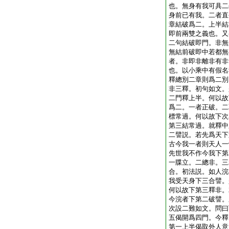
也。無身有我可具二
身前已有我。二者直
章結破爲二。上半結
即前兩雙之義也。又
二句結破即門。非無
無結前破即中若都無
者。非即非離非有非
也。以小乘中有假名
釋總別二章則爲二別
非三釋。初句如文。
二門釋上半。何以故
爲二。一者正破。二
標常過。何以故下次
第三結常過。就釋中
二譬説。若先爲天下
古今我一者則天人一
先世我不作今我下第
一牒立。二總非。三
合。初法説。如人浣
我受天身下三合譬。
何以故下第三釋非。
今浣者下第二破譬。
次設二難如文。問曰
五偈開爲四門。今釋
第一上半偈取外人意