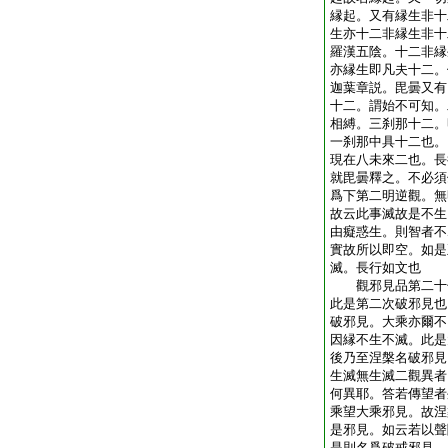
縁起。又有縁生非十
生亦十二非縁生非十
羅漢五陰。十二非縁
亦縁生即凡夫十二。
迦葉章説。毘曇又有
十二。謂始不可知。
相縛。三刹那十二。
一刹那中具十二也。
現在八未來二也。長
就毘曇釋之。不必須
爲下第二明逆觀。無
故云此事滅故是不生
由癡惑生。則智者不
實故所以即空。如是
滅。長行如文也
觀邪見品第二十
此是第二次破邪見也
破邪見。大乘亦爾不
因縁不生不滅。此是
後乃至涅槃名破邪見
生滅無生滅二觀異者
何異耶。答若傳望者
乘望大乘邪見。故涅
是邪見。如云若以聲
是則名爲破戒邪見。