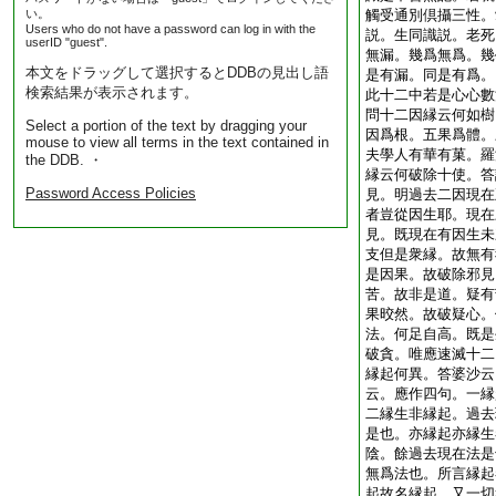
い。
觸受通別倶攝三性。
Users who do not have a password can log in with the
説。生同識説。老死
userID "guest".
無漏。幾爲無爲。幾
本文をドラッグして選択するとDDBの見出し語
是有漏。同是有爲。
検索結果が表示されます。
此十二中若是心心數
問十二因縁云何如樹
Select a portion of the text by dragging your
因爲根。五果爲體。
mouse to view all terms in the text contained in
夫學人有華有菓。羅
the DDB. ・
縁云何破除十使。答
Password Access Policies
見。明過去二因現在
者豈從因生耶。現在
見。既現在有因生未
支但是衆縁。故無有
是因果。故破除邪見
苦。故非是道。疑有
果晈然。故破疑心。
法。何足自高。既是
破貪。唯應速滅十二
縁起何異。答婆沙云
云。應作四句。一縁
二縁生非縁起。過去
是也。亦縁起亦縁生
陰。餘過去現在法是
無爲法也。所言縁起
起故名縁起。又一切