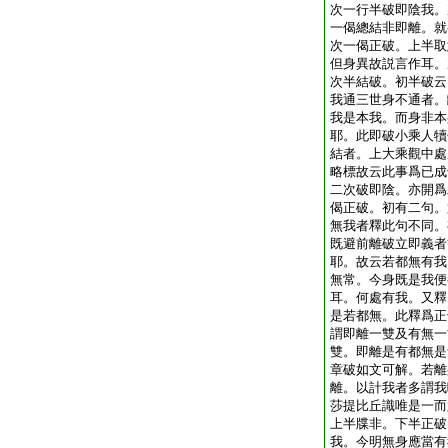
次一行半破即陰我。
一偈總結非即離。就
次一偈正破。上半取
但身異故説言作耳。
次半結破。初半破云
我通三世身不通者。
我是本我。而身非本
耶。此即破小乘人犢
結者。上大乘觀中處
略標故云此事爲已成
二次破即陰。亦開爲
偈正破。初有二句。
無我者釋此句不同。
既避前離破立即義者
耶。故云若都無有我
無常。今身既是我便
耳。何處有我。又釋
是若都無。此釋爲正
謂即離一雙及有無一
雙。即離是有都無是
章破如文可解。若離
離。以計我者多謂我
莎提比丘識唯是一而
上半牒非。下半正破
我。今明無身應當有