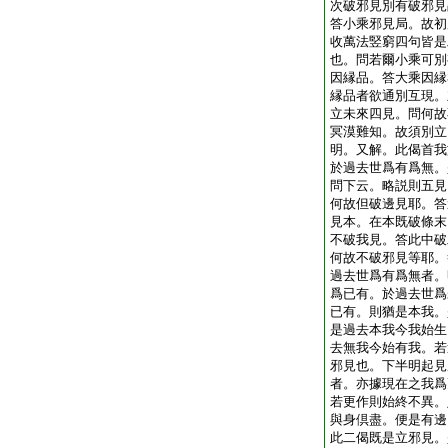
次破邪見別有破邪見
答小乘邪見局。故初
收萬法竪窮四句皆是
也。問若爾小乘可別
因縁品。答大乘因縁
縁品者欲通別互現。
立未來四見。問何故
冥漠難知。故須別立
明。又解。此偈首我
於過去世爲有爲無。
問下云。略説則五見
何故但破邊見耶。答
見本。在本既破條末
不破我見。答此中破
何故不破邪見等耶。
過去世爲有爲無者。
爲已有。於過去世爲
已有。則猶是本我。
是過去本我今我始生
去無我今始有我。若
邪見也。下半明起見
者。亦據現在之我爲
若更作則始終不異。
與身倶盡。便是有邊
此二偈既是立邪見。