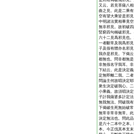
又云。若見菩薩八相
曲之見。此是二乘有
空有望大乘皆是邪見
中明諸法實相畢竟空
無非邪見。故初破四
竪窮四句稱破邪見。
六十二見爲邪見也。
一者斷常及我爲邪見
子及假有體亦名邪見
我亦是邪見。下偈云
都無也。問非都無是
非無假名字我耳。非
下結云。此是決定義
定無即離二我。二者
問論主何故唱決定耶
衆生決定破我心。二
小乘義。故須唱決定
子計我薩婆多計定法
無我無法。問破我有
下偈破生死無始破常
無常非常非無常。此
決定無法也。問此品
是六十二本中之本。
本。今正伐其本支末