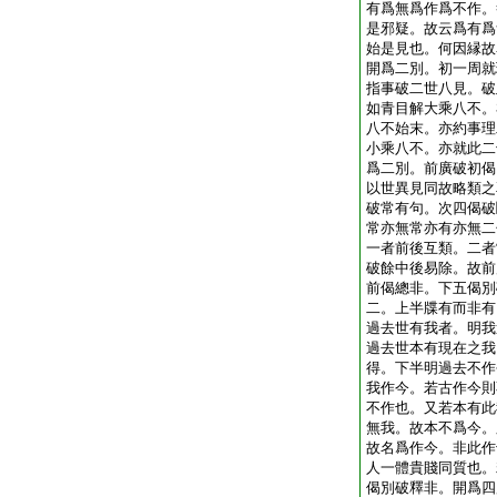
有爲無爲作爲不作。
是邪疑。故云爲有爲
始是見也。何因縁故
開爲二別。初一周就
指事破二世八見。破
如青目解大乘八不。
八不始末。亦約事理
小乘八不。亦就此二
爲二別。前廣破初偈
以世異見同故略類之
破常有句。次四偈破
常亦無常亦有亦無二
一者前後互類。二者
破餘中後易除。故前
前偈總非。下五偈別
二。上半牒有而非有
過去世有我者。明我
過去世本有現在之我
得。下半明過去不作
我作今。若古作今則
不作也。又若本有此
無我。故本不爲今。
故名爲作今。非此作
人一體貴賤同質也。
偈別破釋非。開爲四