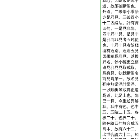
我心。又斷常正障中
道。故須破斷常也。
外道。二破學小乘語
亦是邪見。三破得小
十二因縁法。計有實
四句。一是見非邪。
四非邪非見。是見非
是邪而非見者五鈍使
也。非邪非見者餘殘
復有通別。通則五見
因果稱爲邪見。以撥
邪名。餘小輕更立稱
邊見邪見見取戒取。
爲身見。執我斷常名
前見爲第一。故名見
死中無樂淨計樂淨。
一以鷄狗等戒爲正道
爲道。此足上也。邪
已一釋。今重述異解
我。我中有色。色中
五。五陰二十五。各
界二十。色界二十。
除色陰四句故合成五
爲本。故有六十二。
出世合論六十二。如