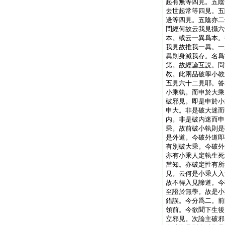
起有無等四見。五陰
去世起常等四見。五
邊等四見。五陰亦二
問經何故云我見攝六
本。或云一異爲本。
我見故推我一異。一
異則身滅我存。名爲
第。故經論互説。問
教。此兩品破學小教
五見六十二見耶。答
小乘執。而申於大乘
破邪見。即是申於小
申大。非是破大迷而
内。非是破内迷而申
乘。故前破小執則是
是外道。今破外道即
有別破大乘。今破外
亦有小乘人定執生死
當知。亦破定性有所
見。云何是小乘人入
故不得入見諦道。今
至證於無學。故是小
錯誤。今分爲二。前
領前。今欲聞下生後
立邪見。次論主破邪