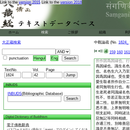
Link to the
version 2015
Link to the
version 2018
相欲明相差別各功用
總明過患。合之爲一
今此一切衆生一切時
一切皆有。如薄拘羅
病。欲界中尚有無病
一切有不立支也。問
ホーム
検索
ご挨拶
組織
利
具幾耶。答今且就六
二既是前後復相生。
大正蔵検索
中觀論疏 (No.
1824_
非是十二之因縁也。
無明若生不善身口意
159
160
161
遍三因爲因縁也。若
punctuation
Hangul
Eng
所作因爲因縁也。行
爲因縁也。識生名色
TextNo.
Vol.
Page
也。名色生六入乃至
因爲因縁也。受生愛
愛生取者所作自分二
INBUDS
者同無明生行也。有
生老死者同識縁名色
INBUDS
(Bibliographic Database)
性不。答若正取次第
Search
通二性。欲界無明支
悉不善。上界無明唯
明支起時。同時諸法
Digital Dictionary of Buddhism
惡無記等同時相續。
亦通三性。別唯善惡
電子佛教辭典
識是不善無記。若就
パスワードがない場合は「guest」でログインしてくださ