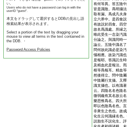
い。
有何等異。答五陰中
Users who do not have a password can log in with the
皆是識陰。爲明攝法
userID "guest".
取有漏。爲成凡夫身
本文をドラッグして選択するとDDBの見出し語
立六界中。是四食説
検索結果が表示されます。
有故説於四食。四空
故名爲識處。所縁之
Select a portion of the text by dragging your
唯此受生一念染汚識
mouse to view all terms in the text contained in
分論之。與識同時一
the DDB. ・
論云。五陰中識名了
Password Access Policies
問何故此識必是染汚
惱相應。故染汚識也
是報耶。答識託生時
及精血此是報法。而
根等爲報耳。精血等
然後得立。問中陰屬
中陰屬行支攝。又釋
識支攝也。以有識著
云。四陰名名色陰名
微弱纔有其名故云名
樂思惟爲名。四大所
即以色陰爲名色。言
非衆生之色也。故成
化生云何識縁名色。
説胎生不説化生。評
化生者初得諸根。未