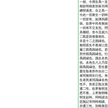
一相。今用生爲一支
相欲明相差別各功用
總明過患。合之爲一
今此一切衆生一切時
一切皆有。如薄拘羅
病。欲界中尚有無病
一切有不立支也。問
具幾耶。答今且就六
二既是前後復相生。
非是十二之因縁也。
無明若生不善身口意
遍三因爲因縁也。若
所作因爲因縁也。行
爲因縁也。識生名色
也。名色生六入乃至
因爲因縁也。受生愛
愛生取者所作自分二
者同無明生行也。有
生老死者同識縁名色
性不。答若正取次第
通二性。欲界無明支
悉不善。上界無明唯
明支起時。同時諸法
惡無記等同時相續。
亦通三性。別唯善惡