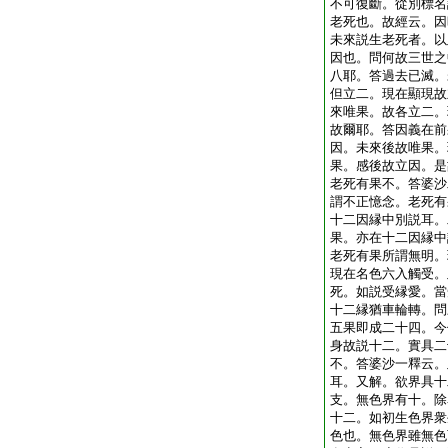
不可復斷。從別標名
老死也。故經云。因
未來説生老死者。以
因也。問何故三世之
八耶。答過去已滅。
但立二。現在顯現故
來唯果。故各立二。
故爾耶。答因義在前
因。未來後故唯果。
果。感後故立因。是
老死有果不。答婆沙
謂不正憶念。老死有
十二因縁中別説耳。
果。亦在十二因縁中
老死有果所謂無明。
現在名色六入觸受。
死。如説受縁愛。當
十二縁猶車輪轉。問
五果即成二十四。今
身故説十二。實具二
不。答婆沙一釋云。
耳。又解。欲界具十
支。無色界有十。除
十二。如初生色界衆
色也。無色界雖無色