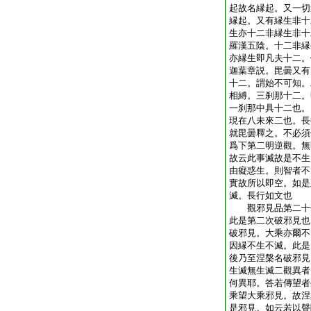
起故名縁起。又一切
縁起。又有縁生非十
生亦十二非縁生非十
羅漢五陰。十二非縁
亦縁生即凡夫十二。
迦葉章説。毘曇又有
十二。謂始不可知。
相縛。三刹那十二。
一刹那中具十二也。
現在八未來二也。長
就毘曇釋之。不必須
爲下第二明逆觀。無
故云此事滅故是不生
由癡惑生。則智者不
實故所以即空。如是
滅。長行如文也
觀邪見品第二十
此是第二次破邪見也
破邪見。大乘亦爾不
因縁不生不滅。此是
後乃至涅槃名破邪見
生滅無生滅二觀異者
何異耶。答若傳望者
乘望大乘邪見。故涅
是邪見。如云若以聲