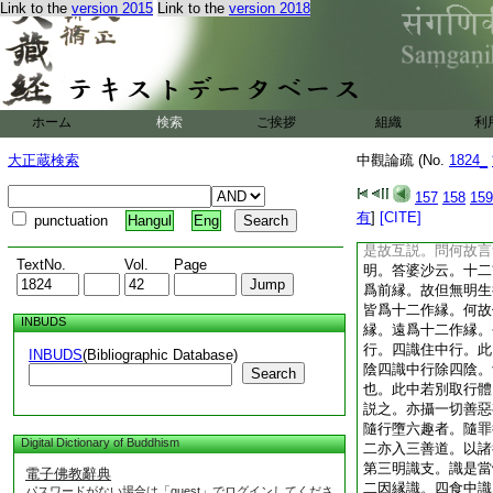
Link to the
version 2015
Link to the
version 2018
行者第二次辨行支。
作生死果也。即身口
等三行。問無明既具
説無明縁行不説因行
因。如摩訶尼陀經明
無明爲行作因。又解
ホーム
検索
ご挨拶
組織
利
因縁。今説無明縁行
義生於無法。縁義即
大正蔵検索
中觀論疏 (No.
1824_
連即生死不絶。故説
縁疎。疎既牽連不絶
157
158
159
大集經云。無明爲因
有
]
[CITE]
punctuation
Hangul
Eng
然無明具因縁兩義。
是故互説。問何故言
TextNo.
Vol.
Page
明。答婆沙云。十二
爲前縁。故但無明生
皆爲十二作縁。何故
INBUDS
縁。遠爲十二作縁。
行。四識住中行。此
INBUDS
(Bibliographic Database)
陰四識中行除四陰。
Search
也。此中若別取行體
説之。亦攝一切善惡
隨行墮六趣者。隨罪
Digital Dictionary of Buddhism
二亦入三善道。以諸
第三明識支。識是當
電子佛教辭典
二因縁識。四食中識
パスワードがない場合は「guest」でログインしてくださ