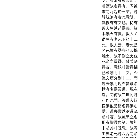
支。謂能有來果名之
相續故名爲有。即從
求之時起於三業。是
解脱無有者此意明。
無復有有支也。從有
數人生以起爲義。故
本無今有義。數人又
從生有老死下第十二
死。數人云。老死是
老死故有憂悲諸苦惱
離出。故不別立支也
死名之爲憂。發聲啼
爲苦。意根相對爲惱
已來別明十二支。今
總文廣分別十二。問
過去無明現在愛取名
世有名爲業道。現在
道。問何故二世同是
亦作此問。答過去煩
從無他受稱名爲無明
愛。過去業以謝遷流
起相著。故就果立名
用有増微次第。故初
未起其相既隱。故寄
生與老死是八苦之名