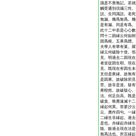
識是不善無記。若就
觸受通別倶攝三性。
説。生同識説。老死
無漏。幾爲無爲。幾
是有漏。同是有爲。
此十二中若是心心數
問十二因縁云何如樹
因爲根。五果爲體。
夫學人有華有菓。羅
縁云何破除十使。答
見。明過去二因現在
者豈從因生耶。現在
見。既現在有因生未
支但是衆縁。故無有
是因果。故破除邪見
苦。故非是道。疑有
果晈然。故破疑心。
法。何足自高。既是
破貪。唯應速滅十二
縁起何異。答婆沙云
云。應作四句。一縁
二縁生非縁起。過去
是也。亦縁起亦縁生
陰。餘過去現在法是
無爲法也。所言縁起