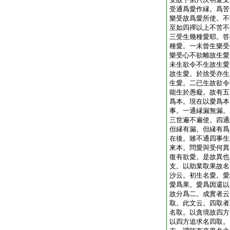
受通爲愛作縁。爲苦
樂受故爲愛所使。不
至如四禪以上不苦不
三受生幾種愛耶。答
種愛。一未曾生樂受
樂受心不欲離故生愛
未生欲令不生故生愛
故生愛。於捨受亦生
生愛。二已生故欲令
能生於愚癡。故有五
爲本。現在以愛爲本
事。一通縁漏無漏。
三世遍不遍使。四通
但縁有漏。但縁有爲
在後。雖不通四事生
來本。問愛與受何異
復有欲愛。是故異也
支。以助業取果故名
沙云。初生名愛。愛
愛爲果。愛爲因還以
故分爲二。成實者云
取。此文云。四取者
名取。以貪境故四方
以四方追求名四取。