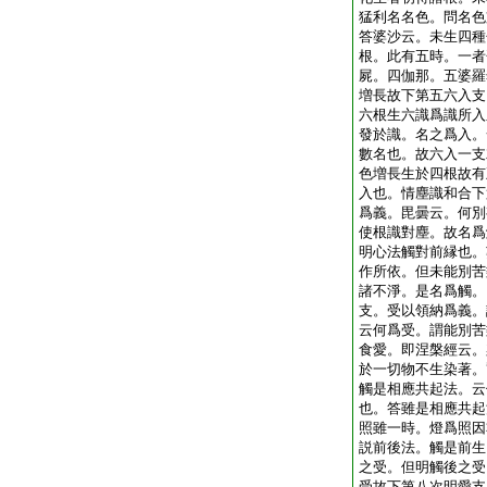
猛利名名色。問名色
答婆沙云。未生四種
根。此有五時。一者
屍。四伽那。五婆羅
増長故下第五六入支
六根生六識爲識所入
發於識。名之爲入。
數名也。故六入一支
色増長生於四根故有
入也。情塵識和合下
爲義。毘曇云。何別
使根識對塵。故名爲
明心法觸對前縁也。
作所依。但未能別苦
諸不淨。是名爲觸。
支。受以領納爲義。
云何爲受。謂能別苦
食愛。即涅槃經云。
於一切物不生染著。
觸是相應共起法。云
也。答雖是相應共起
照雖一時。燈爲照因
説前後法。觸是前生
之受。但明觸後之受
受故下第八次明愛支