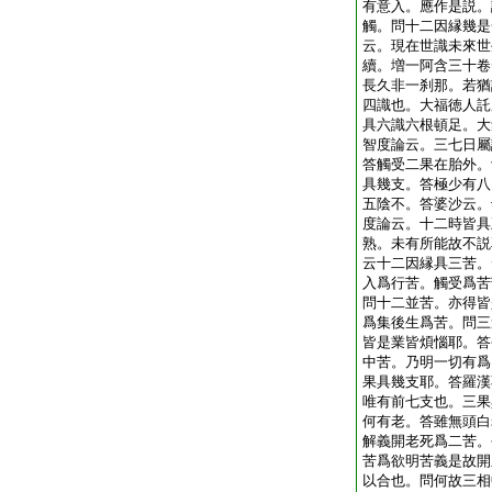
有意入。應作是説。
觸。問十二因縁幾是
云。現在世識未來世
續。増一阿含三十卷
長久非一刹那。若猶
四識也。大福徳人託
具六識六根頓足。大
智度論云。三七日屬
答觸受二果在胎外。
具幾支。答極少有八
五陰不。答婆沙云。
度論云。十二時皆具
熟。未有所能故不説
云十二因縁具三苦。
入爲行苦。觸受爲苦
問十二並苦。亦得皆
爲集後生爲苦。問三
皆是業皆煩惱耶。答
中苦。乃明一切有爲
果具幾支耶。答羅漢
唯有前七支也。三果
何有老。答雖無頭白
解義開老死爲二苦。
苦爲欲明苦義是故開
以合也。問何故三相