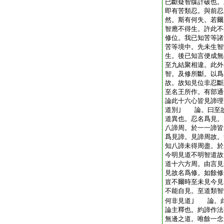
已斷疑智牒計破也。
即有苦類忍。與前忍
然。斯有何失。若爾
智應不得生。許此不
修位。我已知苦等諸
苦等境中。先未生智
生。後已知言便成
至九結聚相違。此外
智。及修所斷。以爲
故。故知見位非忍
至名王所作。有部通
論此十六心皆見諦理
道別｣ 論。曰至故
道異也。忍名爲見。
八諦周。於一一諦皆
爲見諦。見諦周故。
知八諦未得周盡。於
今明見道不明智道故
道十六方周。由言見
見故名爲修。如餘
豈不爾時至未見今見
不能自見。至道類智
何非見道｣ 論。
論主釋也。約諦作法
無邊之道。唯餘一念