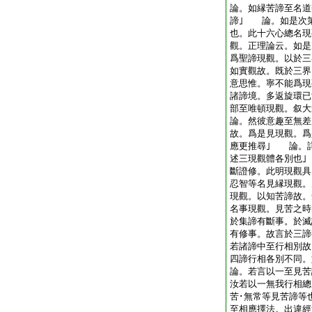
論。如縁苦諦至名道
諦｣ 論。如是次
也。此十六心總名現
觀。正理論云。如是
爲聖諦現觀。以於三
如實觀故。既於三界
意思惟。寧不能爲現
諸諦境。多返旋環
部至唯頓現觀。叙大
論。然彼意趣至無差
故。爲是見現觀。爲
應更推尋｣ 論。
述三現觀體各別也
斷證修。此明現觀具
忍智等名見縁現觀。
現觀。以知苦諦故。
名事現觀。見苦之時
於集諦有斷事。於滅
有修事。故言於三
若諸諦中至行相別故
四諦行相各別不同。
論。若言以一至見苦
汝若以一無我行相總
苦･無常等見苦諦等
至相應擇法。出違經