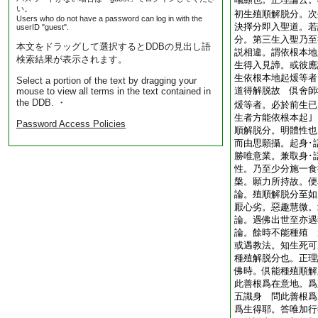
い。
初生殖順解脱分。次
Users who do not have a password can log in with the
決擇分即入聖道。若
userID "guest".
分。第三生入聖乃至
本文をドラッグして選択するとDDBの見出し語
説相違。謂依根本地
検索結果が表示されます。
生得入見諦。或彼應
生依根本地起煖等者
Select a portion of the text by dragging your
道得解脱故 倶舍師
mouse to view all terms in the text contained in
the DDB. ・
煖等者。必於前生已
生者方能依根本起
Password Access Policies
順解脱分。明體性也
而由思願攝。起身･
勝唯意業。兼取身･
性。乃至少分施一食
槃。願力所持故。便
論。殖順解脱分至如
厭心劣。惡趣慧微。
論。遇佛出世至亦遇
論。餘時不能種殖 
或遇教法。知生死可
種殖解脱分也。正理
佛時。倶能種殖順解
此善根爲在意地。爲
五識身 問此善根爲
爲生得耶。答唯加行