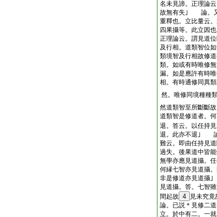
名未見諦。正理論云
故無有失｣ 論。
重釋也。立比量云。
四果攝等。此立因也
正理論云。謂見道位
及行相。道類智位如
類境智及行相故修道
類。如或有時唯修無
漏。如是應許有時唯
相。有時通修同異類
然。唯修同境種種
然道類智至所斷斷故
道類智是修道者。何
退。答云。以任持見
退。此亦不退｣ 
難云。即由任持見道
過失。後果道中皆能
無學亦應見道攝。
何縁七智亦見道攝。
非是修道亦見道攝
見道攝。答。七智雖
間起故
4
見未究竟
論。已説＊見修二道
立。於中有二。一就