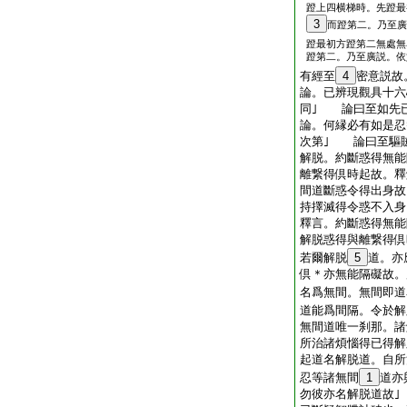
蹬上四横梯時。先蹬最
3
而蹬第二。乃至廣
蹬最初方蹬第二無處無
蹬第二。乃至廣説。依
有經至
4
密意説故
論。已辨現觀具十六
同｣ 論曰至如先已
論。何縁必有如是忍
次第｣ 論曰至驅
解脱。約斷惑得無能
離繋得倶時起故。釋
間道斷惑令得出身故
持擇滅得令惑不入身
釋言。約斷惑得無能
解脱惑得與離繋得倶
若爾解脱
5
道。亦
倶＊亦無能隔礙故。
名爲無間。無間即道
道能爲間隔。令於解
無間道唯一刹那。諸
所治諸煩惱得已得解
起道名解脱道。自所
忍等諸無間
1
道亦
勿彼亦名解脱道故