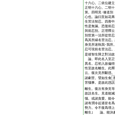
十六心。二依位建立
正明十六心。二明十
第。四明見･修道別
心也。論曰至如花果
生苦法智忍。四善中
性是無漏。恐濫前忍
與前忍別。正理釋云
別世第一法所從世忍
爲其所縁名苦法忍。
身見所迷執我･我所
忍可現前名苦法忍。
是彼智生障之對治故
論。即此名入至正
異名。忍初入故偏
性至故名離生。此釋
云。復次見所斷惑。
諸劇苦。譬如生食
苦惱事。是故此惑説
離生。復次有身見等
故説名生。見道能滅
惱。或諸貪愛。能令
諸有潤令起過皆名爲
勢力。令不復爲増上
離生｣ 論。能決