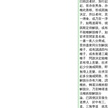
曰前説者好。加行起
起。答亦依男身。亦
種此善根。答或因施
決定。所以者何。意
一摶食。或乃至一淨
子。如戰達羅等。彼
因斯定得解脱。或有
不能種解脱種子。如
皆求世間富貴名稱。
一晝一夜八分齊戒。
受持盡衆同分別解脱
種子。或有讀誦四句
種子。或有善通三藏
種子 問誰決定能種
若有増上意樂。欣求
起少分施戒聞善。即
無増上意樂。欣求涅
起多分施戒聞善。而
解脱分亦有六種。謂
種姓。轉退法種姓順
解脱分。乃至轉堪達
法種姓順解脱分
論。已因便説至復生
道辨人 於中有三。
道。三無學道 就見