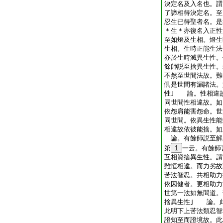
決定名及入名也。謂
了諦相得決定名。至
忍生已得聖者名。是
＊生＊亦復名入正
至如燈及生相。燈生
生相。生時正能生法
亦於生時滅異生性
餘師説至捨異生性
不然至世間法故。難
倶是世間有漏諸法。
性｣ 論。性相違
同世間性相違故。如
依怨肩能害怨命。世
同世間。依異生性能
相違故依彼能捨。如
論。有餘師説至解
第
1
一云。有餘師
互相資捨異生性。謂
雖恒相違。而力劣故
苦法智忍。共相助力
依因健者。更相助力
世第一法如無間道。
捨異生性｣ 論。
此明下上苦法類忍
證知至而證境故。此