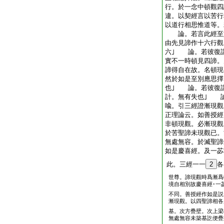
行。於一念中頓觀四
違。以契經言以苦行
以道行相思惟道等。
論。若言此經至如
由先見諦作十六行觀
六｣ 論。若彼復
實不一時頓見四諦。
諦得自在故。名頓
然於如是至別應思擇
也｣ 論。若彼復
計。無有失也｣ 
喩。引三經證漸現觀
正理論云。如善授經
非頓現觀。必漸現觀
於苦聖諦未現觀已。
無處無容。於滅聖諦
如是慶喜經。及一苾
此。三經一一
2
各
世尊。諦現觀時爲漸爲
境自相別故慶喜經･一
不同。善授經作如是説
漸現觀。以四聖諦相各
基。次方疊壁。次上梁
無處無容未築基訖便疊