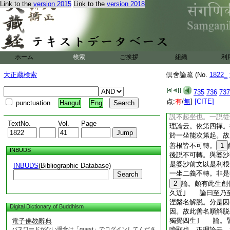
Link to the
version 2015
Link to the
version 2018
義。准此若不能往惡
論説。忍已上不許迴
也｣ 論。聲聞種
三謂煖･頂･忍三。
故言餘也｣ 論。
此明二人不可轉也。
ホーム
検索
ご挨拶
組織
利
麟角。部行如聲聞説
可轉也。一坐便成自
大正蔵検索
倶舍論疏 (No.
1822_
轉意也｣論。第四靜
釋二人依第四禪所
735
736
737
至是菩提性故。此釋
点:
有
/
無
]
[CITE]
punctuation
Hangul
Eng
覺故｣ 論。言一
説不起坐也。一説從
TextNo.
Vol.
Page
理論云。依第四禪。
於一坐能次第起。故
善根皆不可轉。
1
INBUDS
後説不可轉。與婆沙
是婆沙前文以是利根
INBUDS
(Bibliographic Database)
一坐二義不轉。非是
Search
2
論。頗有此生創
久近｣ 論曰至乃
涅槃名解脱。分是因
Digital Dictionary of Buddhism
因。故此善名順解脱
獨覺四生｣ 論。
電子佛教辭典
パスワードがない場合は「guest」でログインしてくださ
喩顯也。正理論云。