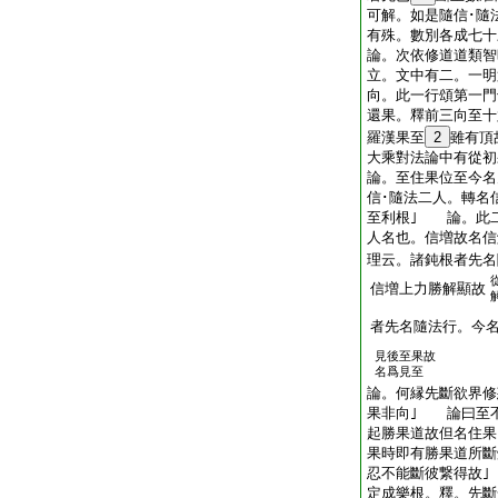
可解。如是隨信･隨
有殊。數別各成七十
論。次依修道道類智
立。文中有二。一明
向。此一行頌第一
還果。釋前三向至
羅漢果至
2
雖有頂
大乘對法論中有從初
論。至住果位至今名
信･隨法二人。轉名
至利根｣ 論。此
人名也。信増故名信
理云。諸鈍根者先名
信増上力勝解顯故
者先名隨法行。今
見後至果故
名爲見至
論。何縁先斷欲界修
果非向｣ 論曰至
起勝果道故但名住果
果時即有勝果道所斷
忍不能斷彼繋得故
定成樂根。釋。先斷