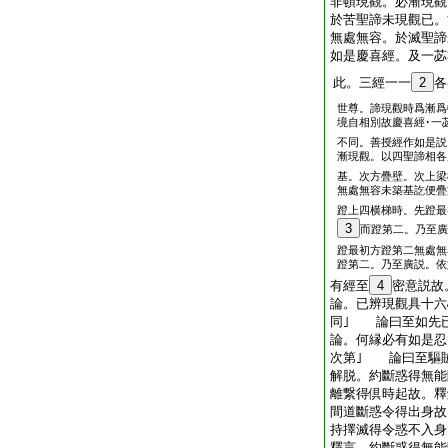
非頓現觀。必漸現觀
於苦聖諦未現觀已。
無處無容。於滅聖諦
如是慶喜經。及一苾
此。三經一一
2
各
世尊。諦現觀時爲漸爲
境自相別故慶喜經･一
不同。善授經作如是説
漸現觀。以四聖諦相各
基。次方疊壁。次上梁
無處無容未築基訖便疊
蹬上四横梯時。先蹬最
3
而蹬第二。乃至廣
蹬最初方蹬第二無處無
蹬第二。乃至廣説。依
有經至
4
密意説故
論。已辨現觀具十六
同｣ 論曰至如先已
論。何縁必有如是忍
次第｣ 論曰至驅
解脱。約斷惑得無能
離繋得倶時起故。釋
間道斷惑令得出身故
持擇滅得令惑不入身
釋言。約斷惑得無能