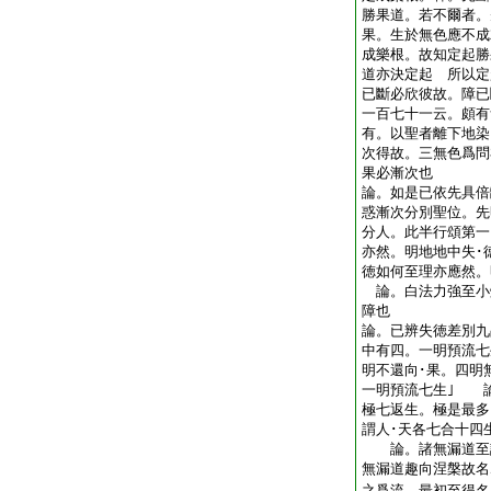
勝果道。若不爾者。
果。生於無色應不成
成樂根。故知定起勝
道亦決定起 所以定
已斷必欣彼故。障已
一百七十一云。頗有
有。以聖者離下地染
次得故。三無色爲問
果必漸次也
論。如是已依先具倍
惑漸次分別聖位。先
分人。此半行頌第
亦然。明地地中失･
徳如何至理亦應然。
論。白法力強至小
障也
論。已辨失徳差別九
中有四。一明預流七
明不還向･果。四明
一明預流七生｣ 
極七返生。極是最多
謂人･天各七合十四
論。諸無漏道至説
無漏道趣向涅槃故名
之爲流。最初至得名