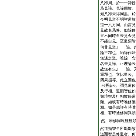
八諦周。於一一諦皆
爲見諦。見諦周故。
知八諦未得周盡。於
今明見道不明智道故
道十六方周。由言見
見故名爲修。如餘
豈不爾時至未見今見
不能自見。至道類智
何非見道｣ 論。
論主釋也。約諦作法
無邊之道。唯餘一念
名未見諦。正理論云
故無有失｣ 論。
重釋也。立比量云。
四果攝等。此立因也
正理論云。謂見道位
及行相。道類智位如
類境智及行相故修道
類。如或有時唯修無
漏。如是應許有時唯
相。有時通修同異類
然。唯修同境種種
然道類智至所斷斷故
道類智是修道者。何