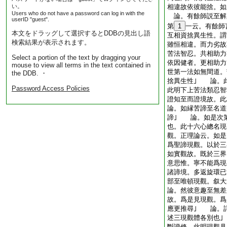
い。
相違故依彼能捨。如
Users who do not have a password can log in with the
論。有餘師説至解
userID "guest".
第
1
一云。有餘師
本文をドラッグして選択するとDDBの見出し語
互相資捨異生性。謂
検索結果が表示されます。
雖恒相違。而力劣故
苦法智忍。共相助力
Select a portion of the text by dragging your
依因健者。更相助力
mouse to view all terms in the text contained in
世第一法如無間道。
the DDB. ・
捨異生性｣ 論。
Password Access Policies
此明下上苦法類忍
證知至而證境故。此
論。如縁苦諦至名道
諦｣ 論。如是次
也。此十六心總名現
觀。正理論云。如是
爲聖諦現觀。以於三
如實觀故。既於三界
意思惟。寧不能爲現
諸諦境。多返旋環
部至唯頓現觀。叙大
論。然彼意趣至無差
故。爲是見現觀。爲
應更推尋｣ 論。
述三現觀體各別也
斷證修。此明現觀具