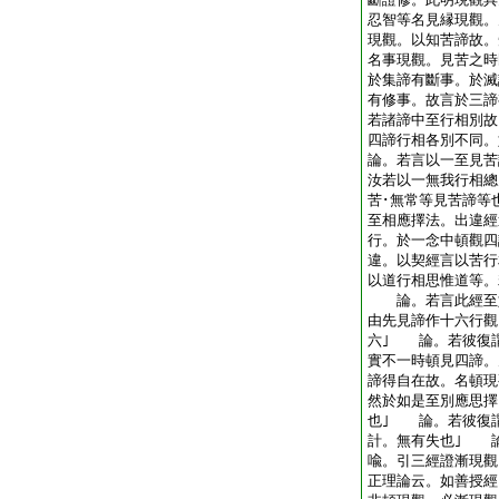
忍智等名見縁現觀。
現觀。以知苦諦故。
名事現觀。見苦之時
於集諦有斷事。於滅
有修事。故言於三
若諸諦中至行相別故
四諦行相各別不同。
論。若言以一至見苦
汝若以一無我行相總
苦･無常等見苦諦等
至相應擇法。出違經
行。於一念中頓觀四
違。以契經言以苦行
以道行相思惟道等。
論。若言此經至如
由先見諦作十六行觀
六｣ 論。若彼復
實不一時頓見四諦。
諦得自在故。名頓
然於如是至別應思擇
也｣ 論。若彼復
計。無有失也｣ 
喩。引三經證漸現觀
正理論云。如善授經