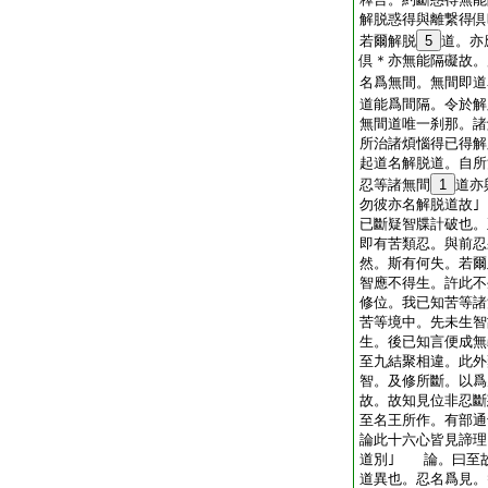
解脱惑得與離繋得倶
若爾解脱
5
道。亦
倶＊亦無能隔礙故。
名爲無間。無間即道
道能爲間隔。令於解
無間道唯一刹那。諸
所治諸煩惱得已得解
起道名解脱道。自所
忍等諸無間
1
道亦
勿彼亦名解脱道故
已斷疑智牒計破也。
即有苦類忍。與前忍
然。斯有何失。若爾
智應不得生。許此不
修位。我已知苦等諸
苦等境中。先未生智
生。後已知言便成
至九結聚相違。此外
智。及修所斷。以爲
故。故知見位非忍
至名王所作。有部通
論此十六心皆見諦理
道別｣ 論。曰至故
道異也。忍名爲見。