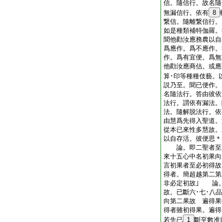
信。隨信行。故名隨
無漏信行。依有
8
繋信。隨離繋信行。
如是種類補特伽羅。
聞他勸汝應務農以自
爲應作。爲不應作。
作。爲有宜便。爲無
他勸汝應商估。或應
算･印等種種伎藝。
説乃至。聞已便作。
名隨法行。答由彼依
法行。謂依有漏法。
法。隨解脱法行。依
由慧爲先得入聖道。
從本已來性多慧故。
以自存活。彼便思＊
論。即二聖者至趣
來十五心中名初果
言初果者至必初得故
得者。簡超越第二第
非必定初故｣ 論
故。已斷六･七･八
向第二果故 遍得果
得者雖初得果。遍
若先已
1
斷至數准