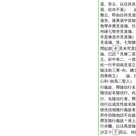
退。答云。以任持見
退。此亦不退｣ 
難云。即由任持見道
過失。後果道中皆能
無學亦應見道攝。
何縁七智亦見道攝。
非是修道亦見道攝
見道攝。答。七智雖
間起故
4
見未究竟
論。已説＊見修二道
立。於中有二。一就
此一行半頌就見道立
隨法前三果･向。總
四善根立｣ 論。
心利･鈍爲二聖人｣
行義故。釋隨信行名
隨信起名隨信行。此
行。名隨信行者。釋
信行以成其性故名
彼先信他隨行義故者
所作但隨他語不自
釋至隨行義故＊准上
行亦爾。以法爲首隨
沙五十
7
四云。何