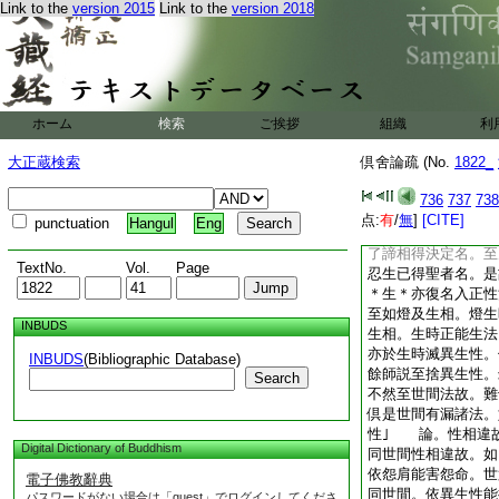
異名。忍初入故偏
Link to the
version 2015
Link to the
version 2018
性至故名離生。此釋
云。復次見所斷惑。
諸劇苦。譬如生食
苦惱事。是故此惑説
離生。復次有身見等
ホーム
検索
ご挨拶
組織
利
故説名生。見道能滅
惱。或諸貪愛。能令
大正蔵検索
倶舍論疏 (No.
1822_
諸有潤令起過皆名爲
勢力。令不復爲増上
736
737
738
離生｣ 論。能決
点:
有
/
無
]
[CITE]
punctuation
Hangul
Eng
決定名及入名也。謂
了諦相得決定名。至
TextNo.
Vol.
Page
忍生已得聖者名。是
＊生＊亦復名入正
至如燈及生相。燈生
INBUDS
生相。生時正能生法
亦於生時滅異生性
INBUDS
(Bibliographic Database)
餘師説至捨異生性
Search
不然至世間法故。難
倶是世間有漏諸法。
性｣ 論。性相違
Digital Dictionary of Buddhism
同世間性相違故。如
依怨肩能害怨命。世
電子佛教辭典
同世間。依異生性能
パスワードがない場合は「guest」でログインしてくださ