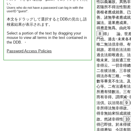
性以義遍故。異熟非
い。
若隨所不得法性類差
Users who do not have a password can log in with the
userID "guest".
善根者應成就善。已
善。諸無學者應成就
本文をドラッグして選択するとDDBの見出し語
漏法。退果應成果。
検索結果が表示されます。
得應是無爲。由此等
Select a portion of the text by dragging your
8
得｣ 論。世差
mouse to view all terms in the text contained in
門也。過去･未來各
the DDB. ・
唯二無法倶非得。有
就故。若現在法法前
Password Access Policies
過去法前唯過去。法
唯未來。法前通三世
非得云。一切非得總
二在彼法後。三非彼
得法亦有三種。一唯
數等畢竟不生法。及
心等。二有法通有法
所應有情數法。三有
而有非得。謂擇滅･
法倶。以法現在
9
非所得法無非得故。
得非無始來恒成就彼
故。然諸非得性
10
得已即捨。於未得彼
非得應知 今詳有部