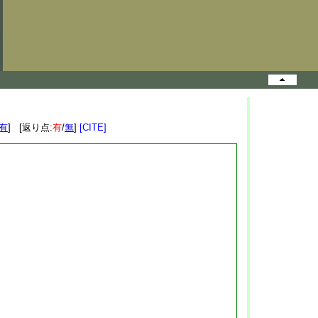
有
] [返り点:
有
/
無
]
[CITE]