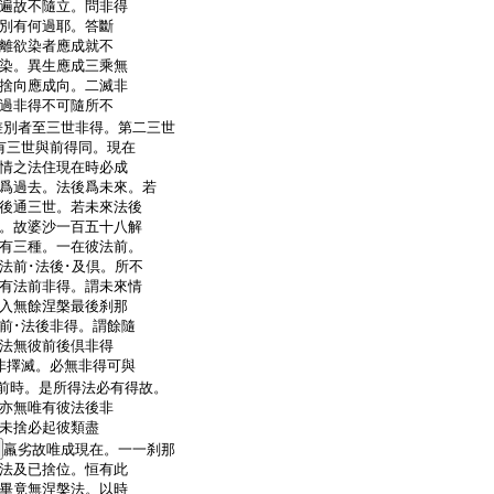
遍故不隨立。問非得
別有何過耶。答斷
離欲染者應成就不
染。異生應成三乘無
捨向應成向。二滅非
過非得不可隨所不
別者至三世非得。第二三世
有三世與前得同。現在
情之法住現在時必成
爲過去。法後爲未來。若
後通三世。若未來法後
。故婆沙一百五十八解
有三種。一在彼法前。
法前･法後･及倶。所不
有法前非得。謂未來情
入無餘涅槃最後刹那
前･法後非得。謂餘隨
法無彼前後倶非得
非擇滅。必無非得可與
前時。是所得法必有得故。
亦無唯有彼法後非
未捨必起彼類盡
羸劣故唯成現在。一一刹那
法及已捨位。恒有此
畢竟無涅槃法。以時