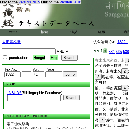
Link to the
version 2015
Link to the
version 2018
世不
23
雜。隨在
故知。色界二無記心
24
云。成就欲界
界無覆無記心 准此
有三世得｣ 論。
此明有覆無記色也。
ホーム
検索
ご挨拶
組織
利
中間靜慮染心所起身
無此業。欲界唯身･
大正蔵検索
倶舍論疏 (No.
1822_
發業。上地無發業
及後起得。此明欲界
534
535
536
唯法倶。法後。勢力
punctuation
Hangul
Eng
在未來未來得。若
若至過去三世得。初
TextNo.
Vol.
Page
起者。若在未來
2
3
現在得。若至過
之可解
INBUDS
論。非得如得至
4
INBUDS
(Bibliographic Database)
明非得差別｣ 論
Search
性門也。故婆沙一百
性類差別。答彼定不
故。又不隨道。非道
分轉故。隨所依性類
Digital Dictionary of Buddhism
擇
7
滅得。倶隨所
電子佛教辭典
或唯等流。此二隨何
パスワードがない場合は「guest」でログインしてくださ