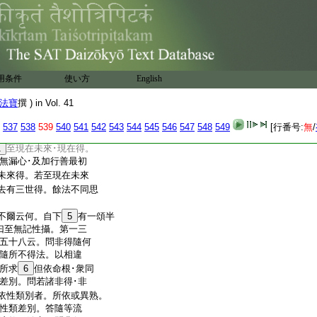
彼世即唯有彼世得 准此
無前･後得 識身足論
善心･不善心。皆云定成就欲
文定有無覆無記心
唯有無覆至法前後得。
如文可解。此即初禪･
用条件
使い方
English
･語表。故自餘諸地更
邊二見有覆無記不能
法寶
撰 ) in Vol. 41
心｣ 論。如無記法至
善･不善色無法前得。
537
538
539
540
541
542
543
544
545
546
547
548
549
[行番号:
無
/
不能引前得故。此色若
1
至現在未來･現在得。
無漏心･及加行善最初
未來得。若至現在未來
去有三世得。餘法不同思
不爾云何。自下
5
有一頌半
曰至無記性攝。第一三
五十八云。問非得隨何
隨所不得法。以相違
所求
6
但依命根･衆同
差別。問若諸非得･非
依性類別者。所依或異熟。
性類差別。答隨等流