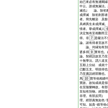
始已來必有無邊闕縁
中云。誰成無漏法。
滅也｣ 論。除初
成擇滅 除初刹那者
者。簡先離染 及餘
具縛異生未成擇滅。
情者。擧成擇滅人
決定無有至相翻而立
得。非
7
是礙法不
論。諸有得者至故不
論。何縁知有別物
婆多得
9
實有也。
論。契經説故至乃
十無學法。謂八道支
五順上分結 成就
已斷五支。明捨得
乃至廣説經部難也。
馬
10
寶等他相續
寶故。故知成就是
在至隨樂轉故。有
至知有別物。經部
非理。有部反問｣
理。經部責無如色･
可知。如貪･瞋等他