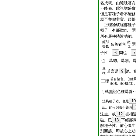
名成就。由隨耽著貪
不能修。此説増盛貪
但是有種子者不能
就至亦假非實。經部
正理論破經部種子
種子 有部徴也 謂
所有展轉隣近功能。
經部
徴
名色者何
謂
答也
也
子性
6
問也
7
也 爲總。爲別。
爲
若言是
9
總。
種
若合諸色。心總
正理
假法。假法如無
可執無記色種爲善･
10
法爲種子者。色是
記。如何與善不善爲
法生。或
12
復相
破。已
13
下經部
解種子性。前心倶生
別而起。即後心上功