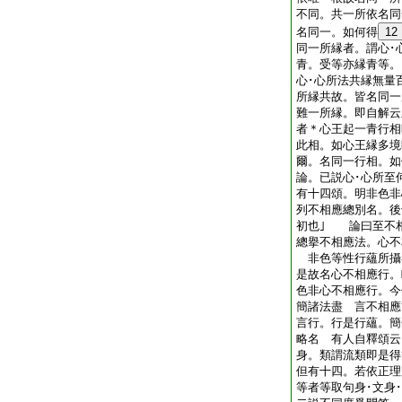
不同。共一所依名同
名同一。如何得
12
同一所縁者。謂心･
青。受等亦縁青等。
心･心所法共縁無量
所縁共故。皆名同一
難一所縁。即自解云
者＊心王起一青行相
此相。如心王縁多境
爾。名同一行相。如
論。已説心･心所至
有十四頌。明非色非
列不相應總別名。後
初也｣ 論曰至不
總擧不相應法。心不
非色等性行蘊所攝
是故名心不相應行。
色非心不相應行。今
簡諸法盡 言不相
言行。行是行蘊。簡
略名 有人自釋頌云
身。類謂流類即是得
但有十四。若依正理
等者等取句身･文身