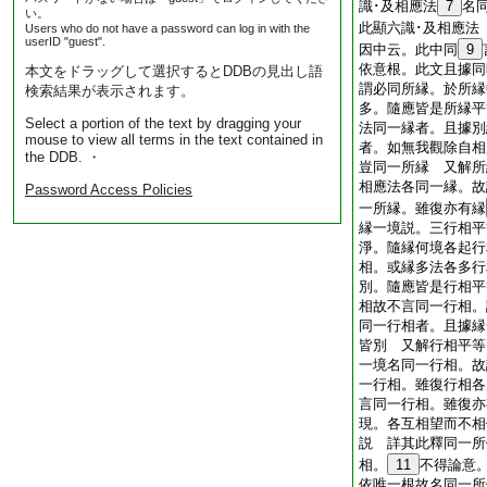
識･及相應法
7
名
い。
此顯六識･及相應
Users who do not have a password can log in with the
userID "guest".
因中云。此中同
9
依意根。此文且據同
本文をドラッグして選択するとDDBの見出し語
謂必同所縁。於所縁
検索結果が表示されます。
多。隨應皆是所縁平
Select a portion of the text by dragging your
法同一縁者。且據別
mouse to view all terms in the text contained in
者。如無我觀除自相
the DDB. ・
豈同一所縁 又解所
相應法各同一縁。故
Password Access Policies
一所縁。雖復亦有縁
縁一境説。三行相平
淨。隨縁何境各起行
相。或縁多法各多行
別。隨應皆是行相平
相故不言同一行相。
同一行相者。且據縁
皆別 又解行相平等
一境名同一行相。故
一行相。雖復行相各
言同一行相。雖復亦
現。各互相望而不相
説 詳其此釋同一所
相。
11
不得論意
依唯一根故名同一所