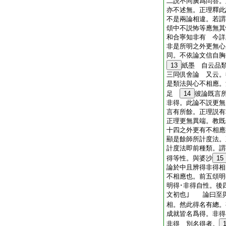
二説不同廣爲問答。
亦不述無。正理釋此
不是兩論相違。若謂
頌中不説怖等應無其
和合寧知非有 今詳
非是所明之外更無心
同。不依論文信自胸
13
紙墨 自云品
三同倶舍論 又云。
是類法與心不相應。
足
14
彼論既言
非得。此論不説更無
言有所餘。正理説有
正理更無異端。教既
十四之外更有不相應
顯是餘師所計度法。
計度法即前種類。謂
得等性。與婆沙
15
論於中且辨得非得相
不相應也。前五頌明
明得･非得自性。後
文初也｣ 論曰至與
相。然此得名有總。
成就皆名爲得。非得
非得 別名得者。