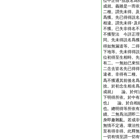
位中正得･捨故名爲
成就。義雖是一而依
二種。謂先未得。及
爲獲。先已得得説名
相違。謂先未得･及
不獲。已失非得名不
不獲聖法 今詳正理
同。先未得説名爲獲
得如無漏道等。二得
下地等。先未得得説
位初得至生相時。先
有二。一無始已來恒
二念去皆名先已得得
違者。非得有二種。
爲不獲通其前後名爲
捨。於初念生相名爲
成就｣ 論。於何
下明得所依。於中有
也｣ 論。於自相
也。總明得等所依有
續。二無爲法謂即二
身即趣雜亂。若成非
無情不定過。壞法性
至有得非得。此釋
一切有情至謂一切有