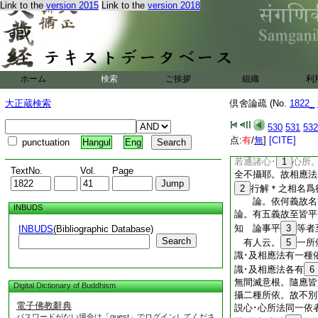
11
相從總名行相
Link to the
version 2015
Link to the
version 2018
是漏。以同對治總得
解或依無間亦説有聲
過。謂如心･心所皆
12
心･所法。與
無間滅。有行相理
ホーム
検索
ご挨拶
組織
利
依婆沙影像相非蘊･
然心･心所皆同取慧
大正蔵検索
倶舍論疏 (No.
1822_
14
瑜師又云不
法師云非蘊･界･處
530
531
532
攝即是無法。不得言
点:
有
/
無
]
[CITE]
punctuation
Hangul
Eng
合不攝。既云是慧
若通諸心･
1
心所
TextNo.
Vol.
Page
全不攝耶。故相應法
2
行解＊之相名爲
論。依何義故名等
INBUDS
論。有五義故至皆平
知 論事平
3
等者
INBUDS
(Bibliographic Database)
Search
有人云。
5
一所
識･及相應法有一種
識･及相應法各有
6
無間滅意根。隨應皆
Digital Dictionary of Buddhism
攝二種所依。故不別
電子佛教辭典
説心･心所法同一依
パスワードがない場合は「guest」でログインしてくださ