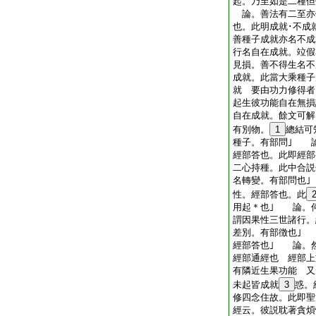
起。乃至如是二種但
論。善法有二至亦
也。此明成就･不成
善種子成就亦名不成
行名自在成就。竝假
見損。善不得生名不
成就。此當大乘種子
就 要由功力修得者
起生彼功能自在無損
自在成就。餘文可
有別物。
1
總結可
種子。有部問｣ 
經部答也。此即經部
二心持種。此中合説
名轉變。有部問也
性。經部答也。此
用起＊也｣ 論。
謂因果性三世諸行
差別。有部徴也｣
經部答也｣ 論。
經部通經也 經部上
有隣近生果功能 又
未起皆成就
3
惑。
修四念住故。此即聖
經云。彼説耽著貪煩