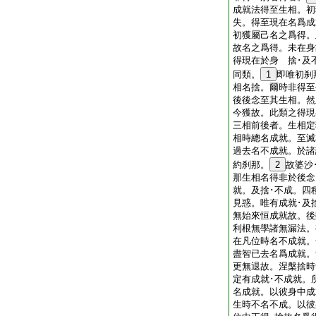
成就法得至生相。初
失。得至現在名爲成
初獲屬己名之爲得。
故名之爲得。未在身
得現在於身 捨･及
同類。
1
即唯初刹
相名捨。爾時非得至
後後念至其生相。然
今獲故。此類之得現
三相前後者。生相定
相時總名成就。至滅
過去名不成就。於諸
約刹那。
2
故婆沙
那生相名得非於後念
就。及捨･不成。四
見惑。唯有成就･及
無始來恒成就故。後
利根無學諸無漏法。
在凡位時名不成就。
盡智已去名爲成就。
更無退故。涅槃捨時
定有成就･不成就。
名成就。以彼身中成
生時不名不成。以彼