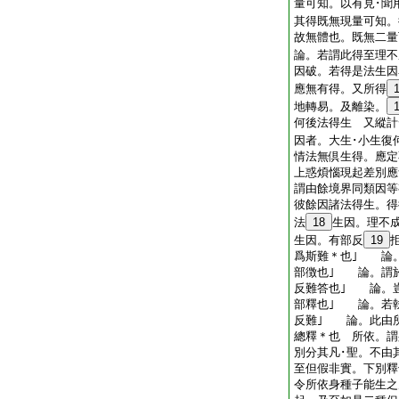
量可知。以有見･聞
其得既無現量可知。
故無體也。既無二量
論。若謂此得至理不
因破。若得是法生因
應無有得。又所得
地轉易。及離染。
何後法得生 又縱計
因者。大生･小生復
情法無倶生得。應定
上惑煩惱現起差別應
謂由餘境界同類因等
彼餘因諸法得生。得
法
18
生因。理不
生因。有部反
19
爲斯難＊也｣ 論
部徴也｣ 論。謂
反難答也｣ 論。
部釋也｣ 論。若
反難｣ 論。此由
總釋＊也 所依。謂
別分其凡･聖。不由
至但假非實。下別釋
令所依身種子能生之