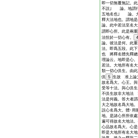
即一切無覆無記。此
不説｣ 論。地謂
五地名也｣ 論。
釋大法地也。謂地是
論。此中若法至名大
謂即心所。此是兩重
法怛於一切心有。
論。彼法是何。此重
法。即爲五段。此下
也 將釋名體先釋總
理論云。地即是心。
若法。大地所有名大
類一切心倶生。由此
倶
5
生故 准上論
故名爲大。心王。與
受等十法。與心倶生
不倶生故非大地法 
法是何義。答大者謂
大之地故名爲大地。
説心名爲大。體･用
地。是諸心所所依處
遍可得故名大地法。
心品故名爲大。心是
即是大地所有名大地
論異。後之一釋與二