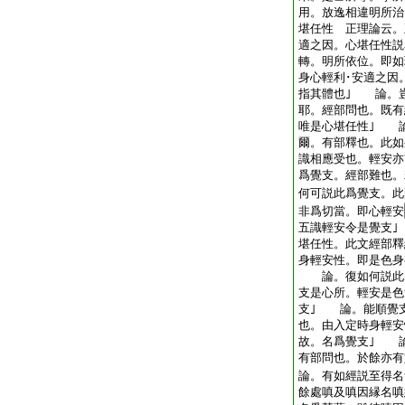
用。放逸相違明所
堪任性 正理論云。
適之因。心堪任性説
轉。明所依位。即如
身心輕利･安適之因
指其體也｣ 論。
耶。經部問也。既有
唯是心堪任性｣ 
爾。有部釋也。此如
識相應受也。輕安
爲覺支。經部難也。
何可説此爲覺支。此
非爲切當。即心輕安
五識輕安令是覺支
堪任性。此文經部釋
身輕安性。即是色身
論。復如何説此爲
支是心所。輕安是色
支｣ 論。能順覺
也。由入定時身輕安
故。名爲覺支｣ 
有部問也。於餘亦有
論。有如經説至得名
餘處嗔及嗔因縁名嗔