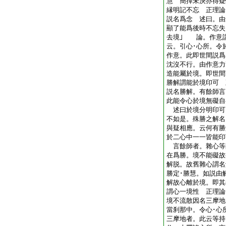
慧 簡擇未決亦得
縁明記不忘 正理論
説名爲念 述曰。由
顯了能爲後時不忘失
去境｣ 論。作意
云。引心･心所。令
作意。此即世間説爲
沈沒不行。由作意力
造能屬於境。即世
勝解謂能於境印可 
説名勝解。有餘師言
此能令心於境無礙自
述曰於境分明印可
不如是。殊勝之解名
與疑相應。云何有勝
於二心中一一皆能印
言餘師者。雜心等
在爲勝。境不能礙故
解脱。故舊雜心謂名
勝定･勝慧。如説由
解故心離於境。即
謂心一境性 正理論
境不流散因名三摩地
當刹那中。令心･心
三摩地者。此云等持