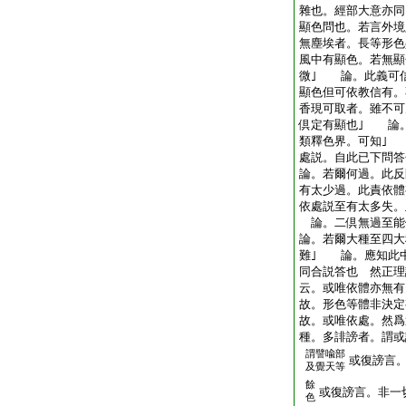
雜也。經部大意亦
顯色問也。若言外境
無塵埃者。長等形色
風中有顯色。若無顯
微｣ 論。此義可
顯色但可依教信有。
香現可取者。雖不可
倶定有顯也｣ 論
類釋色界。可知｣
處説。自此已下問答
論。若爾何過。此
有太少過。此責依體
依處説至有太多失。
論。二倶無過至能
論。若爾大種至四大
難｣ 論。應知此
同合説答也 然正理
云。或唯依體亦無有
故。形色等體非決定
故。或唯依處。然爲
種。多誹謗者。謂或
謂譬喩部
或復謗言
及覺天等
餘
或復謗言。非一
色