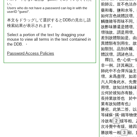
い。
前師云。豈不色法亦
Users who do not have a password can log in with the
藥和毒。鹽和水等。
userID "guest".
如何言色就體説増。
本文をドラッグして選択するとDDBの見出し語
觸微雖等而味不同。
検索結果が表示されます。
故酢味勝還是體増。
増強故。謂是用増。
Select a portion of the text by dragging your
差別故體類如是。由
mouse to view all terms in the text contained in
異體類有別用生。故
the DDB. ・
如類別。品別亦爾。
Password Access Policies
體説増。謂諸色法。
釋曰。色･心依一依
非一例。詳其兩説。
師此中不合彈斥論主
増。未爲盡理。如若
六人同食此水。先覺
用増。故知法性隨縁
云何於彼知亦有餘
長持業故答也 於中
業有故知體有也｣
勝劣。此第二答。以
等縁蘇･臈･鐵等物
冷故有
2
煖等相。
次冷覺中有煖。雖四
勝故唯一相
3
顯。