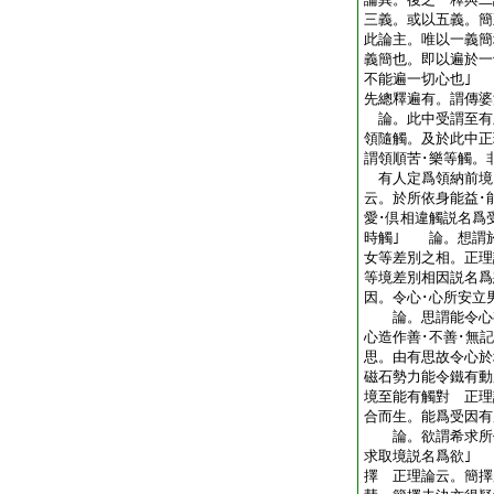
三義。或以五義。簡
此論主。唯以一義簡
義簡也。即以遍於一
不能遍一切心也｣
先總釋遍有。謂傳婆
論。此中受謂至有
領隨觸。及於此中正
謂領順苦･樂等觸。
有人定爲領納前境
云。於所依身能益･
愛･倶相違觸説名爲
時觸｣ 論。想謂於
女等差別之相。正理
等境差別相因説名爲
因。令心･心所安立
論。思謂能令心有
心造作善･不善･無
思。由有思故令心
磁石勢力能令鐵有動
境至能有觸對 正理
合而生。能爲受因有
論。欲謂希求所作
求取境説名爲欲｣
擇 正理論云。簡擇