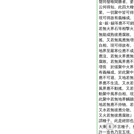
聲同發唯聞勝者。婆
云何得知。此四大種
業。一切聚中皆可得
現可得故有義極成。
金･銀･錫等應不可
若無火界石等相撃火
無能成熟彼應腐敗。
搖。又若無風應無増
自相。現可得故有。
地界至嚴寒位應不成
應沒。若無火界應無
腐敗。若無風界應不
増長 於煖聚中火
有義極成。於此聚中
應不可迴。又地若無
界應不生流。又水若
風界應不動搖。又若
動聚中風界自相。現
此聚中若無地界觸牆
地若無應不持物。若
又水若無彼應分散。
又火若無彼應腐敗
謂種子。此是經部也
大乘
6
不言種子。
許一造色乃至五境。