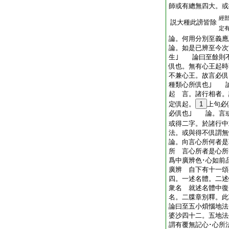
師或有總無四大。或
經
説大種此謗皆除
定
論。何用分別至義
論。如是已辨至今次
生｣ 論曰至餘則不
倶也。無有心王起時
不兼心王。故言必倶
種類心所倶也｣ 
起 言。諸行相者。
定倶起。
1
上句必
必倶也｣ 論。言
或得二字。於諸行中
法。或與得不倶謂無
論。向言心所何者是
所 言心所者是心所
爲中廣辨色･心如前
廣辨 自下有十一頌
四。一述名體。二述
衆名 就述名體中復
名。二牒章別釋。此
論曰至五小煩惱地法
婆沙四十二。五地法
謂有覆無記心･心所