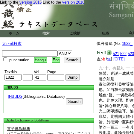
Link to the
version 2015
Link to the
version 2018
四大不名有聲。非是
不定。若説同在一身
九･十等 今詳婆沙
離香･味者。是色界
而不成就。後師一切
者。是身在色界唯化
ホーム
検索
ご挨拶
組織
利
光師妄解念法師意。
知此聲非恒成就。此
大正蔵検索
倶舍論疏 (No.
1822_
法師既講迦延。豈不
持。答曰欲･色界。
521
522
523
師以非是一切四大恒
点:
有
/
無
]
[CITE]
punctuation
Hangul
Eng
非謂一身全無聲也。
九･十。有聲九･十
TextNo.
Vol.
Page
無聲。豈説不成就聲
意亦如是
泰法師復引發智等論
INBUDS
也。又自釋云故知婆
離色･聲。一切欲界
INBUDS
(Bibliographic Database)
也。此更大謬。即違
Search
論･雜心無聲八等。
光二師即謬破耳。論
非餘。此明四大體･
Digital Dictionary of Buddhism
論。於彼聚中至與麨
婆沙一百三十一有其
電子佛教辭典
云用増。此論是後師
パスワードがない場合は「guest」でログインしてくださ