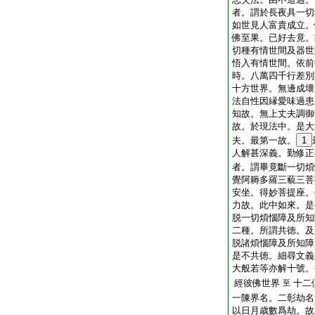
者。謂於長夜具一切
如世見人富貴成立。
佛至果。已好去竟。
切種有情世間及器世
悟入有情世間。依前
時。八萬四千行差別
十方世界。無邊成壞
法自性因縁愛味過患
知故。無上丈夫調御
故。於現法中。是大
夫。最第一故。
1
人解甚深義。勤修正
者。謂畢竟斷一切煩
覺阿耨多羅三藐三菩
安坐。得妙菩提座。
力故。此中如來。是
脱一切煩惱障及所知
二種。所謂共徳。及
脱諸煩惱障及所知障
是不共徳。細尋文義
大般若等亦解十號。
經彼佛世界
十二
至
一陳界名。二彰劫名
以日月歳數爲劫。故