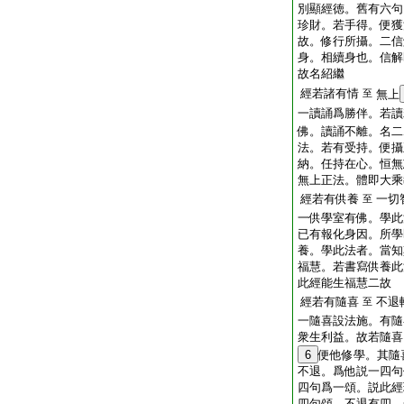
別顯經徳。舊有六句
珍財。若手得。便獲
故。修行所攝。二信
身。相續身也。信解
故名紹繼
經若諸有情
至
無上
一讀誦爲勝伴。若讀
佛。讀誦不離。名二
法。若有受持。便攝
納。任持在心。恒無
無上正法。體即大乘
經若有供養
一切
至
一供學室有佛。學此
已有報化身因。所學
養。學此法者。當知
福慧。若書寫供養此
此經能生福慧二故
經若有隨喜
不退
至
一隨喜設法施。有隨
衆生利益。故若隨喜
6
便他修學。其隨
不退。爲他説一四句
四句爲一頌。説此經
四句頌。不退有四。