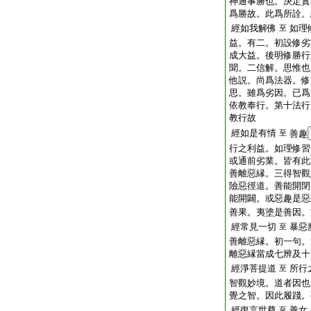
神通事勝也。決定實
爲勝故。此爲所詮。
經如我解佛
如理
至
益。有二。初設修劣
成大益。後明修勝行
聞。二信解。思惟也
他説。尚爲法器。修
思。雖爲劣因。已爲
依教奉行。第十法行
教行故
經如是有情
至
善趣
行之利益。如理修習
或通前劣業。皆有此
善離惡縁。三得智觀
險惡徑道。善能開閉
能開闢。或惡趣是惡
善果。夷塗是善因。
經常見一切
暴惡
至
善離惡縁。初一句。
離惡縁當成七辨及十
經淨菩提道
所行
至
智觀妙境。道者因也
覺之智。因此履踐。
經復言世尊
善女
至