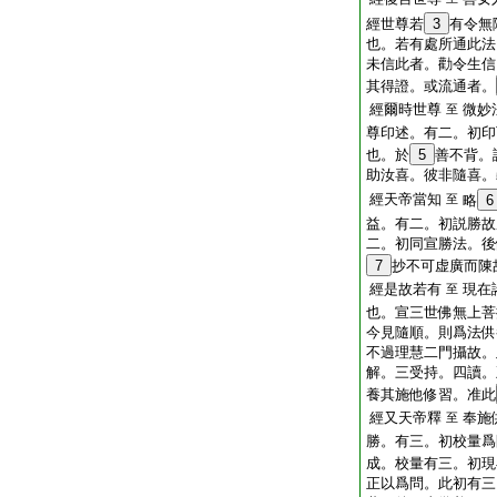
經世尊若
3
有令無
也。若有處所通此法
未信此者。勸令生信
其得證。或流通者。
經爾時世尊
微妙
至
尊印述。有二。初印
也。於
5
善不背。
助汝喜。彼非隨喜。
經天帝當知
至
略
6
益。有二。初説勝故
二。初同宣勝法。後
7
抄不可虚廣而陳
經是故若有
現在
至
也。宣三世佛無上菩
今見隨順。則爲法供
不過理慧二門攝故。
解。三受持。四讀。
養其施他修習。准此
經又天帝釋
奉施
至
勝。有三。初校量爲
成。校量有三。初現
正以爲問。此初有三