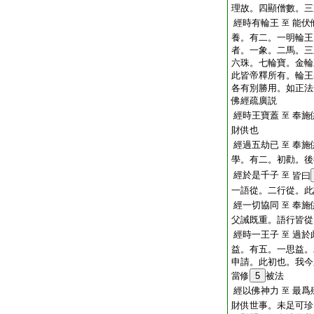
理故。四顯僧數。三
經時有輪王
能伏
至
養。有二。一明輪王
者。一象。二馬。三
六珠。七輪寶。金輪
此皆帝釋所有。輪王
各有別勝用。如正法
佛經疏廣説
經時王寶蓋
奉施
至
財供也
經過五劫已
奉施
至
學。有二。初勸。後
經於是千子
至
皆曰
一語從。二行從。此
經一切協同
奉施
至
父誡既重。語行皆從
經時一王子
過於
至
益。有五。一思益。
申請。此初也。我今
當修
5
被法
經以佛神力
最爲
至
財供世事。未足可珍