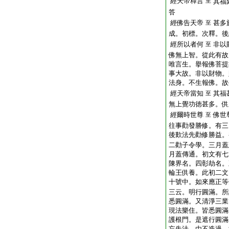
經天帝釋言
至
其福
答
經佛告天帝
甚多
至
成。初標。次釋。後
經所以者何
非以
至
佛無上智。從此有故
唯言生。擧報佛菩提
事大故。非以財物。
法身。不生報佛。故
經天帝當知
其福
至
無上覺功徳甚多。供
經爾時世尊
佛世
至
往事勸發勝修。有三
後歎法先勸修勝益。
二勸子令學。三月蓋
月蓋傳通。初文有七
陳界名。四彰劫名。
輪王供養。此初二文
十號中。如來應正等
三云。明行圓滿。所
悉圓滿。又清淨三業
現法樂住。皆悉圓滿
護根門。是遮行圓滿
忘失法。由不造過。