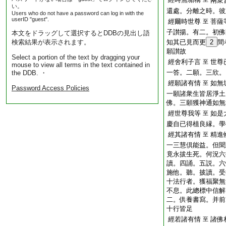
兩衆
い。
還處。分離之時。彼
Users who do not have a password can log in with the
userID "guest".
經爾時世尊
菩薩
至
子讃揚。有二。初佛
本文をドラッグして選択するとDDBの見出し語
検索結果が表示されます。
知其已見而更
2
間
願讃故
Select a portion of the text by dragging your
經舍利子言
世尊
至
mouse to view all terms in the text contained in
一答。二願。三欣。
the DDB. ・
經願諸有情
如無
至
Password Access Policies
一願諸衆生皆居淨土
佛。三願獲神通如無
經世尊我等
如是
至
慶自已得植良縁。學
經其諸有情
精進
至
一三慧倶能益。但聞
竟永拔生死。何況六
讀。四誦。五説。六
施他。聽。披讀。受
十法行者。獲福聚無
不息。此總標中信解
二。供養書寫。并前
十行皆足
經若諸有情
諸佛
至