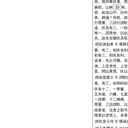
恭。後四事供養。西
麻稻。山林
10
有
密。如深山中。自作
果。稠滿＊亦然。經
行尊重。三語行讃歎
違。供具有三。一飮
唯一。謂房舍。以此
具。故名安樂供具取
經於諸如來
嚴飾
至
量。有二。初供舍利
初有三。初供舍利。
波者。先云浮圖。音
洲。上至梵世。上安
蓋。間以衆寶。供以
經如是建立
讃歎
至
養。有三。初明時節
供有十二。一華鬘。
五衣服。六幡。七蓋
一伎樂。十二種種。
尊重。三語讃歎。以
燒香者。沈香之類可
檀香以塗塔上。末香
經於意云何
獲福
至