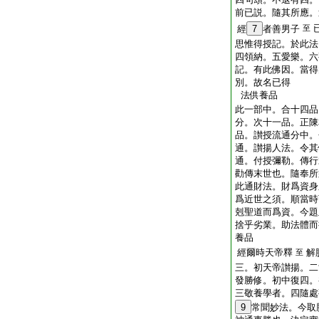
前已説。隨其所應。
經
7
者善男子
至
思惟得授記。於此法
四領納。五愛樂。六
記。有此佛因。當得
別。故名已得
法供養品
此一部中。合十四品
分。次十一品。正陳
品。讃授流通分中。
通。讃揚人法。令其
通。付授彌勒。傳行
勸傳末世也。隨奉所
此通財法。財爲資身
爲近世之須。順當時
剋聖道而爲資。今題
捨乎劣業。助法體而
養品
經爾時天帝釋
解
至
三。初天帝讃揚。二
發勝修。初中復四。
三敬養學者。四隨處
9
常聞妙法。今取