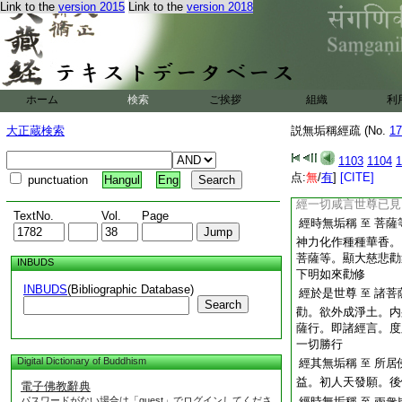
Link to the
version 2015
Link to the
version 2018
作。故現不知。亦無
淨土。淨土中。有人
經聞是語已
當何
至
聞諸有縁菩薩發問無
方驚問。佛既先告。
經妙喜國土
與本
至
ホーム
検索
ご挨拶
組織
利
違。彼淨土相。不隨
大正蔵検索
説無垢稱經疏 (No.
17
他
11
咸迫迮。二
經爾時世尊
聲聞
至
1103
1104
1
勸。有四。一佛問。
点:
無
/
有
]
[CITE]
punctuation
Hangul
Eng
來重勸。此初也
經一切咸言世尊已見
TextNo.
Vol.
Page
經時無垢稱
菩薩
至
神力化作種種華香。
菩薩等。顯大慈悲勸
INBUDS
下明如來勸修
INBUDS
(Bibliographic Database)
經於是世尊
諸菩
至
Search
勸。欲外成淨土。内
薩行。即諸經言。度
一切勝行
Digital Dictionary of Buddhism
經其無垢稱
所居
至
益。初人天發願。後
電子佛教辭典
パスワードがない場合は「guest」でログインしてくださ
經時無垢稱
至